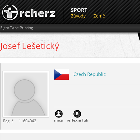
SPORT
Závody
Země
Sight Tape Printing
Josef
Lešetický
Czech Republic
muži
reflexní luk
Reg. č.:
11604042