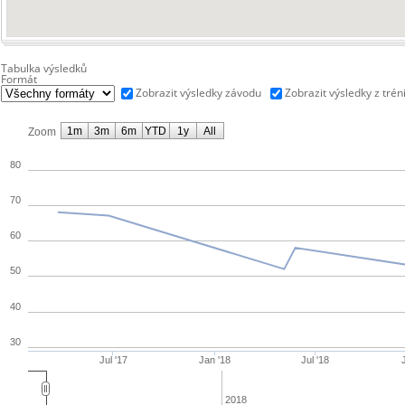
Tabulka výsledků
Formát
Zobrazit výsledky závodu
Zobrazit výsledky z trén
1m
3m
6m
YTD
1y
All
Zoom
80
70
60
50
40
30
Jul '17
Jan '18
Jul '18
2018