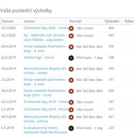
Vaše poslední výsledky
Datum
Jméno
Formát
Výsledek
Nála
29.2.2020
Chrástecké šípy 2020 - 5.kolo
460
18m round
16.2.2020
XX. - INDOOR CUP 2019/20 -
437
18m round
I.KLK PRAHA - odpoledne
29.9.2019
Pohár mládeže Plzeňského
376
WA 720 50m 30m
kraje - 6. kolo
22.6.2019
Terénní liga - 3.kolo
168
FITA Field - 1 day
16.6.2019
Memoriál Josefa Brejchy (33.
435
WA 720 50m 30m
ročník) - neděle
2.6.2019
Pohár mládeže plzeňského
371
WA 720 50m 30m
kraje - 3. kolo
28.4.2019
Pohár mládeže Plzeňského
420
WA 720 50m 30m
kraje 2019 - 1.kolo
22.2.2019
Chrástecké šípy 2019 - 5.kolo
337
18m round
2.2.2019
Chrástecké šípy 2019 - 4.kolo
311
18m round
26.5.2018
Memoriál Josefa Brejchy (32.
421
WA 720 40m 30m
ročník) - sobota
6.5.2018
O doubravecký totem,
223
FITA Field - 1 day
memoriál Vladimíra Plundra