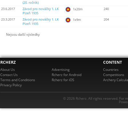
(20. ročník)
23.6.2017
Závod pro nováčky 1. LK
240
1x20m
Plzeň 1935
23.3.2017
Závod pro nováčky 1. LK
204
1x9m
Plzeň 1935
Nejsou další výsledky
RCHERZ
CONTENT
About Us
Advertising
Countries
Contact Us
Rcherz for Android
Competitions
Terms and Conditions
Rcherz for iOS
Archery Calcula
Privacy Policy
© 2026 Rcherz. All rights reserved. For 
Power