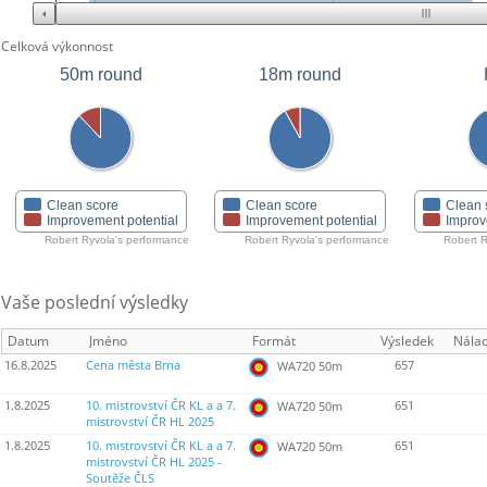
Celková výkonnost
50m round
18m round
Clean score
Clean score
Clean 
Improvement potential
Improvement potential
Improv
Robert Ryvola's performance
Robert Ryvola's performance
Robert R
Vaše poslední výsledky
Datum
Jméno
Formát
Výsledek
Nála
16.8.2025
Cena města Brna
657
WA720 50m
1.8.2025
10. mistrovství ČR KL a a 7.
651
WA720 50m
mistrovství ČR HL 2025
1.8.2025
10. mistrovství ČR KL a a 7.
651
WA720 50m
mistrovství ČR HL 2025 -
Soutěže ČLS