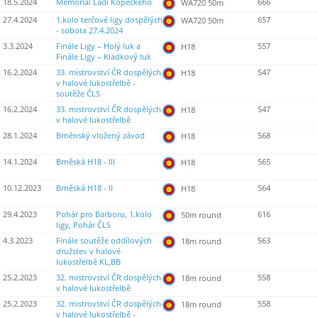
18.5.2024
Memoriál Ládi Kopeckého
666
WA720 50m
27.4.2024
1.kolo terčové ligy dospělých
657
WA720 50m
- sobota 27.4.2024
3.3.2024
Finále Ligy – Holý luk a
557
H18
Finále Ligy – Kladkový luk
16.2.2024
33. mistrovství ČR dospělých
547
H18
v halové lukostřelbě -
soutěže ČLS
16.2.2024
33. mistrovství ČR dospělých
547
H18
v halové lukostřelbě
28.1.2024
Brněnský vložený závod
568
H18
14.1.2024
Brněská H18 - III
565
H18
10.12.2023
Brněská H18 - II
564
H18
29.4.2023
Pohár pro Barboru, 1.kolo
616
50m round
ligy, Pohár ČLS
4.3.2023
Finále soutěže oddílových
563
18m round
družstev v halové
lukostřelbě KL,BB
25.2.2023
32. mistrovství ČR dospělých
558
18m round
v halové lukostřelbě
25.2.2023
32. mistrovství ČR dospělých
558
18m round
v halové lukostřelbě -