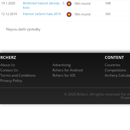
19.1.2020
Brněnské halové závody - 3.
548
18m round
kolo
12.12.2019
Patriotí večerní hala 2019
565
18m round
Nejsou další výsledky
RCHERZ
CONTENT
About Us
Advertising
Countries
Contact Us
Rcherz for Android
Competitions
Terms and Conditions
Rcherz for iOS
Archery Calcula
Privacy Policy
© 2026 Rcherz. All rights reserved. For 
Power