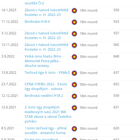
soutěže ČLS
14.1.2023
Závod v halové lukostřelbě
559
18m round
Kostelec n. H. 2022–23
11.12.2022
Brněnská H18-II
553
18m round
3.12.2022
Závod v halové lukostřelbě
557
18m round
Kostelec n. H. 2022–23
13.11.2022
Závod v halové lukostřelbě
565
18m round
Kostelec n. H. 2022–23
3.9.2022
Velká cena Startu Brno -
668
50m round
Memoriál Petra Jaška -
dlouhe sestavy
13.8.2022
Terčová liga 4. kolo - FINÁLE
637
50m round
23.7.2022
CENA CHEBU 2022 - 3.kolo
652
50m round
ligy dospělých - sobota
12.12.2021
Brněnská nedělní H18-2
559
18m round
12.6.2021
2. kolo ligy dospělých
631
50m round
kladkových luků 2021 WA
STAR závod a závod Českého
poháru
8.5.2021
1.kolo terčové ligy - přímé
620
50m round
soutěže - distanční forma
5.9.2020
Finále ligy dospělých
642
50m round