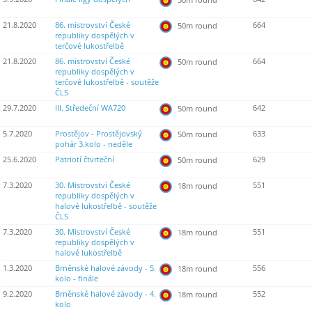
21.8.2020
86. mistrovství České
664
50m round
republiky dospělých v
terčové lukostřelbě
21.8.2020
86. mistrovství České
664
50m round
republiky dospělých v
terčové lukostřelbě - soutěže
ČLS
29.7.2020
III. Středeční WA720
642
50m round
5.7.2020
Prostějov - Prostějovský
633
50m round
pohár 3.kolo - neděle
25.6.2020
Patriotí čtvrteční
629
50m round
7.3.2020
30. Mistrovství České
551
18m round
republiky dospělých v
halové lukostřelbě - soutěže
ČLS
7.3.2020
30. Mistrovství České
551
18m round
republiky dospělých v
halové lukostřelbě
1.3.2020
Brněnské halové závody - 5.
556
18m round
kolo - finále
9.2.2020
Brněnské halové závody - 4.
552
18m round
kolo