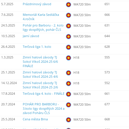
5.7.2025
Prázdninový závod
651
WA720 50m
7.6.2025
Memoriál Karla Sedláčka
666
WA720 50m
4.ročník
24.5.2025
Pohár pro Barboru - 2. kolo
631
WA720 50m
ligy dospělých, pohár ČLS
10.5.2025
Jarní závod
644
WA720 50m
26.4.2025
Terčová liga 1. kolo
628
WA720 50m
1.3.2025
Zimní halové závody TJ
555
H18
Sokol Vlkoš 2024-25 6/6
FINÁLE
25.1.2025
Zimní halové závody TJ
573
H18
Sokol Vlkoš 2024-25 4/6
14.12.2024
Zimní halové závody TJ
552
H18
Sokol Vlkoš 2024-25 2/6
17.8.2024
Terčová liga 4. kolo - FINÁLE
661
WA720 50m
20.7.2024
POHÁR PRO BARBORU -
677
WA720 50m
3.kolo ligy dospělých 2024 a
závod Poháru ČLS
25.5.2024
Cena města Brna
668
WA720 50m