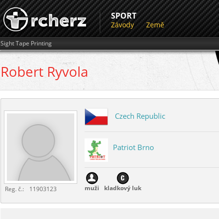
SPORT
Závody
Země
Sight Tape Printing
Robert
Ryvola
Czech Republic
Patriot Brno
muži
kladkový luk
Reg. č.:
11903123