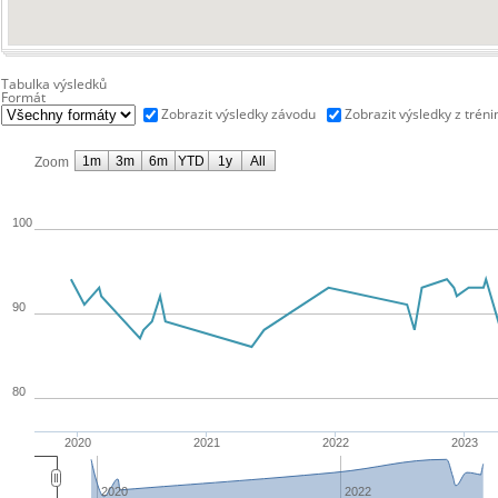
Tabulka výsledků
Formát
Zobrazit výsledky závodu
Zobrazit výsledky z tréni
1m
3m
6m
YTD
1y
All
Zoom
100
90
80
2020
2021
2022
2023
2020
2022