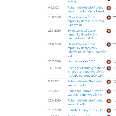
ročník
6.9.2020
Pohár mládeže plzeňského
70
kraje - 4. kolo - Cena Petrolu
28.8.2020
29. mistrovství České
70
republiky dorostu v terčové
lukostřelbě
21.8.2020
86. mistrovství České
70
republiky dospělých v
terčové lukostřelbě
21.8.2020
86. mistrovství České
70
republiky dospělých v
terčové lukostřelbě - soutěže
ČLS
30.7.2020
Letní Arcusáček 2020
70
11.7.2020
Chebský víkendový pohár č.
70
3 - sobota (pohárový závod)
- střelba na pohyblivý terč
5.7.2020
Pohár mládeže Plzeňského
70
kraje - 3. kolo
4.7.2020
Pohár pro Barboru - závod
70
WA Star (pohárový závod)
20.6.2020
Pohár mládeže plzeňského
70
kraje - 2. kolo
29.2.2020
Chrástecké šípy 2020 - 5.kolo
18