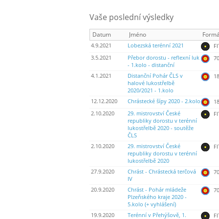
Vaše poslední výsledky
Datum
Jméno
Formá
4.9.2021
Lobezská terénní 2021
FI
3.5.2021
Přebor dorostu - reflexní luk
70
- 1.kolo - distanční
4.1.2021
Distanční Pohár ČLS v
18
halové lukostřelbě
2020/2021 - 1.kolo
12.12.2020
Chrástecké šípy 2020 - 2.kolo
18
2.10.2020
29. mistrovství České
FI
republiky dorostu v terénní
lukostřelbě 2020 - soutěže
ČLS
2.10.2020
29. mistrovství České
FI
republiky dorostu v terénní
lukostřelbě 2020
27.9.2020
Chrást - Chrástecká terčová
70
IV
20.9.2020
Chrást - Pohár mládeže
70
Plzeňského kraje 2020 -
5.kolo (+ vyhlášení)
19.9.2020
Terénní v Přehýšově, 1.
FI