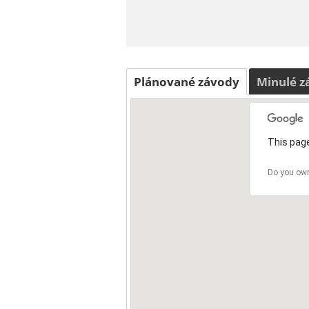
Plánované závody
Minulé z
This page
Do you own