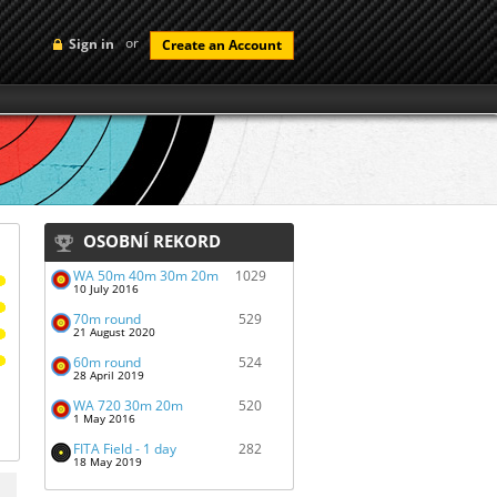
or
Sign in
Create an Account
OSOBNÍ REKORD
WA 50m 40m 30m 20m
1029
10 July 2016
70m round
529
21 August 2020
60m round
524
28 April 2019
WA 720 30m 20m
520
1 May 2016
FITA Field - 1 day
282
18 May 2019