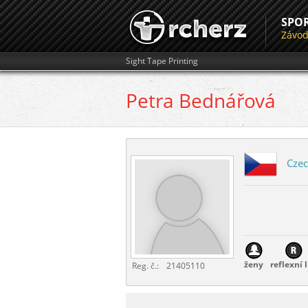
SPO
Závo
Sight Tape Printing
Petra
Bednářová
Czec
ženy
reflexní 
Reg. č.:
21405110