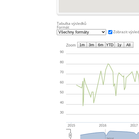
Tabulka výsledků
Formát
Zobrazit výsle
1m
3m
6m
YTD
1y
All
Zoom
90
80
70
60
50
40
30
2015
2016
2017