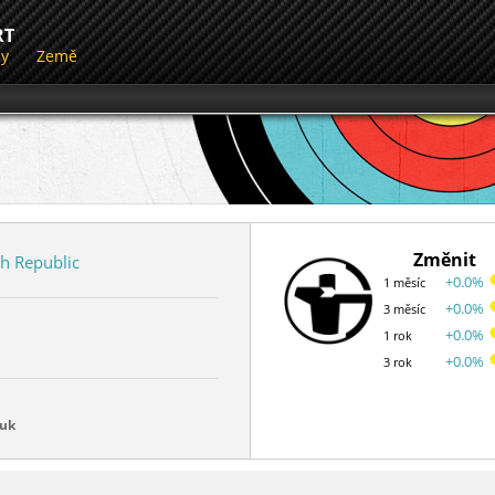
RT
dy
Země
Změnit
h Republic
+0.0%
1 měsíc
+0.0%
3 měsíc
+0.0%
1 rok
+0.0%
3 rok
luk