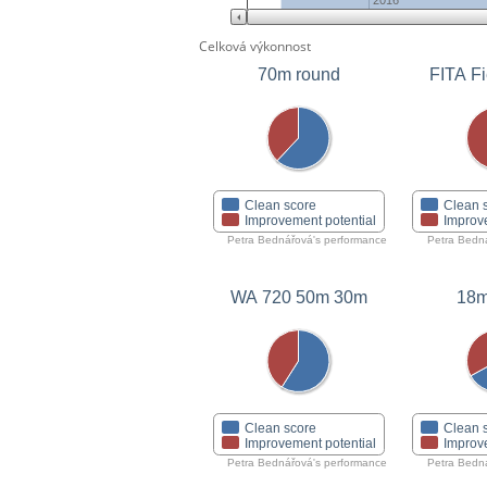
2016
Celková výkonnost
70m round
FITA Fi
Clean score
Clean 
Improvement potential
Improv
Petra Bednářová's performance
Petra Bedn
WA 720 50m 30m
18m
Clean score
Clean 
Improvement potential
Improv
Petra Bednářová's performance
Petra Bedn