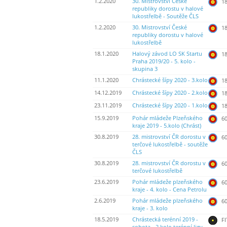
1.2.2020
30. Mistrovství České
18
republiky dorostu v halové
lukostřelbě - Soutěže ČLS
1.2.2020
30. Mistrovství České
18
republiky dorostu v halové
lukostřelbě
18.1.2020
Halový závod LO SK Startu
18
Praha 2019/20 - 5. kolo -
skupina 3
11.1.2020
Chrástecké šípy 2020 - 3.kolo
18
14.12.2019
Chrástecké šípy 2020 - 2.kolo
18
23.11.2019
Chrástecké šípy 2020 - 1.kolo
18
15.9.2019
Pohár mládeže Plzeňského
60
kraje 2019 - 5.kolo (Chrást)
30.8.2019
28. mistrovství ČR dorostu v
60
terčové lukostřelbě - soutěže
ČLS
30.8.2019
28. mistrovství ČR dorostu v
60
terčové lukostřelbě
23.6.2019
Pohár mládeže plzeňského
60
kraje - 4. kolo - Cena Petrolu
2.6.2019
Pohár mládeže plzeňského
60
kraje - 3. kolo
18.5.2019
Chrástecká terénní 2019 -
FI