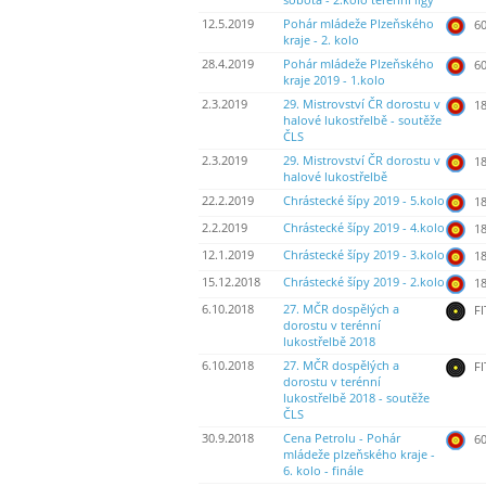
sobota - 2.kolo terénní ligy
12.5.2019
Pohár mládeže Plzeňského
60
kraje - 2. kolo
28.4.2019
Pohár mládeže Plzeňského
60
kraje 2019 - 1.kolo
2.3.2019
29. Mistrovství ČR dorostu v
18
halové lukostřelbě - soutěže
ČLS
2.3.2019
29. Mistrovství ČR dorostu v
18
halové lukostřelbě
22.2.2019
Chrástecké šípy 2019 - 5.kolo
18
2.2.2019
Chrástecké šípy 2019 - 4.kolo
18
12.1.2019
Chrástecké šípy 2019 - 3.kolo
18
15.12.2018
Chrástecké šípy 2019 - 2.kolo
18
6.10.2018
27. MČR dospělých a
FI
dorostu v terénní
lukostřelbě 2018
6.10.2018
27. MČR dospělých a
FI
dorostu v terénní
lukostřelbě 2018 - soutěže
ČLS
30.9.2018
Cena Petrolu - Pohár
60
mládeže plzeňského kraje -
6. kolo - finále