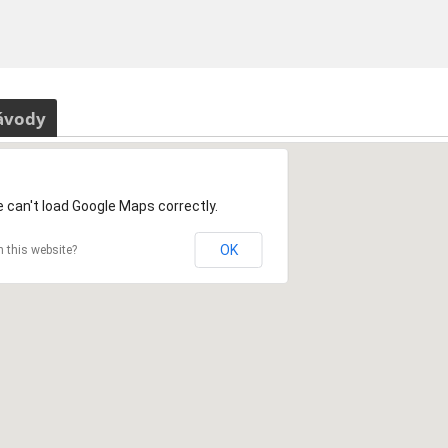
ávody
 can't load Google Maps correctly.
OK
 this website?