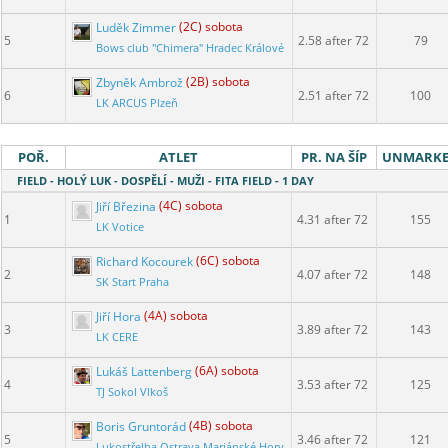
Luděk Zimmer
(2C) sobota
5
2.58 after 72
79
Bows club "Chimera" Hradec Králové
Zbyněk Ambrož
(2B) sobota
6
2.51 after 72
100
LK ARCUS Plzeň
POŘ.
ATLET
PR. NA ŠÍP
UNMARK
FIELD - HOLÝ LUK - DOSPĚLÍ - MUŽI - FITA FIELD - 1 DAY
Jiří Březina
(4C) sobota
1
4.31 after 72
155
LK Votice
Richard Kocourek
(6C) sobota
2
4.07 after 72
148
SK Start Praha
Jiří Hora
(4A) sobota
3
3.89 after 72
143
LK CERE
Lukáš Lattenberg
(6A) sobota
4
3.53 after 72
125
TJ Sokol Vlkoš
Boris Gruntorád
(4B) sobota
5
3.46 after 72
121
Lukostřelba Ostrava Mariánské Hory