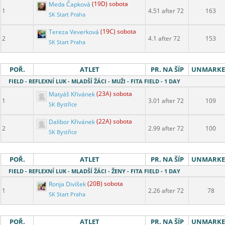
Meda Čapková
(19D) sobota
1
4.51 after 72
163
SK Start Praha
Tereza Veverková
(19C) sobota
2
4.1 after 72
153
SK Start Praha
POŘ.
ATLET
PR. NA ŠÍP
UNMARK
FIELD - REFLEXNÍ LUK - MLADŠÍ ŽÁCI - MUŽI - FITA FIELD - 1 DAY
Matyáš Křivánek
(23A) sobota
1
3.01 after 72
109
SK Bystřice
Dalibor Křivánek
(22A) sobota
2
2.99 after 72
100
SK Bystřice
POŘ.
ATLET
PR. NA ŠÍP
UNMARK
FIELD - REFLEXNÍ LUK - MLADŠÍ ŽÁCI - ŽENY - FITA FIELD - 1 DAY
Ronja Divíšek
(20B) sobota
1
2.26 after 72
78
SK Start Praha
POŘ.
ATLET
PR. NA ŠÍP
UNMARK