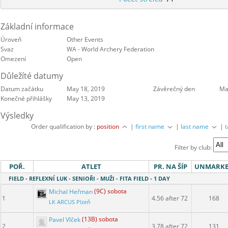
Základní informace
Úroveň
Other Events
Svaz
WA - World Archery Federation
Omezení
Open
Důležíté datumy
Datum začátku
May 18, 2019
Závěrečný den
Ma
Konečné přihlášky
May 13, 2019
Výsledky
Order qualification by :
position
|
first name
|
last name
|
Filter by club:
POŘ.
ATLET
PR. NA ŠÍP
UNMARK
FIELD - REFLEXNÍ LUK - SENIOŘI - MUŽI - FITA FIELD - 1 DAY
Michal Heřman
(9C) sobota
1
4.56 after 72
168
LK ARCUS Plzeň
Pavel Vlček
(13B) sobota
2
3.78 after 72
131