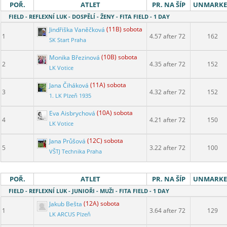
POŘ.
ATLET
PR. NA ŠÍP
UNMARK
FIELD - REFLEXNÍ LUK - DOSPĚLÍ - ŽENY - FITA FIELD - 1 DAY
Jindřiška Vaněčková
(11B) sobota
1
4.57 after 72
162
SK Start Praha
Monika Březinová
(10B) sobota
2
4.35 after 72
152
LK Votice
Jana Čiháková
(11A) sobota
3
4.32 after 72
152
1. LK Plzeň 1935
Eva Aisbrychová
(10A) sobota
4
4.21 after 72
150
LK Votice
Jana Průšová
(12C) sobota
5
3.22 after 72
100
VŠTJ Technika Praha
POŘ.
ATLET
PR. NA ŠÍP
UNMARK
FIELD - REFLEXNÍ LUK - JUNIOŘI - MUŽI - FITA FIELD - 1 DAY
Jakub Bešta
(12A) sobota
1
3.64 after 72
129
LK ARCUS Plzeň