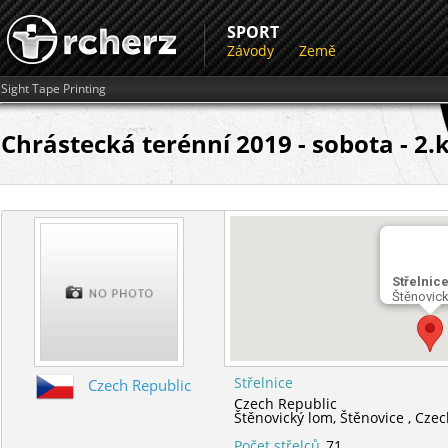
SPORT
Závody
Země
Sight Tape Printing
Chrástecká terénní 2019 - sobota - 2.k
Střelnic
Štěnovic
Střelnice
Czech Republic
Czech Republic
Štěnovický lom,
Štěnovice ,
Czec
Počet střelců
71