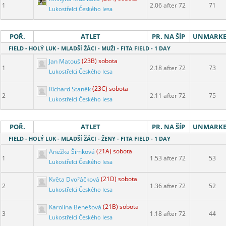
1
2.06 after 72
71
Lukostřelci Českého lesa
POŘ.
ATLET
PR. NA ŠÍP
UNMARK
FIELD - HOLÝ LUK - MLADŠÍ ŽÁCI - MUŽI - FITA FIELD - 1 DAY
Jan Matouš
(23B) sobota
1
2.18 after 72
73
Lukostřelci Českého lesa
Richard Staněk
(23C) sobota
2
2.11 after 72
75
Lukostřelci Českého lesa
POŘ.
ATLET
PR. NA ŠÍP
UNMARK
FIELD - HOLÝ LUK - MLADŠÍ ŽÁCI - ŽENY - FITA FIELD - 1 DAY
Anežka Šimková
(21A) sobota
1
1.53 after 72
53
Lukostřelci Českého lesa
Květa Dvořáčková
(21D) sobota
2
1.36 after 72
52
Lukostřelci Českého lesa
Karolína Benešová
(21B) sobota
3
1.18 after 72
44
Lukostřelci Českého lesa