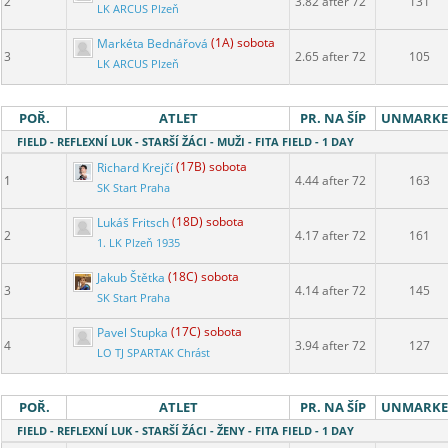
2
3.82 after 72
131
LK ARCUS Plzeň
Markéta Bednářová
(1A) sobota
3
2.65 after 72
105
LK ARCUS Plzeň
POŘ.
ATLET
PR. NA ŠÍP
UNMARK
FIELD - REFLEXNÍ LUK - STARŠÍ ŽÁCI - MUŽI - FITA FIELD - 1 DAY
Richard Krejčí
(17B) sobota
1
4.44 after 72
163
SK Start Praha
Lukáš Fritsch
(18D) sobota
2
4.17 after 72
161
1. LK Plzeň 1935
Jakub Štětka
(18C) sobota
3
4.14 after 72
145
SK Start Praha
Pavel Stupka
(17C) sobota
4
3.94 after 72
127
LO TJ SPARTAK Chrást
POŘ.
ATLET
PR. NA ŠÍP
UNMARK
FIELD - REFLEXNÍ LUK - STARŠÍ ŽÁCI - ŽENY - FITA FIELD - 1 DAY