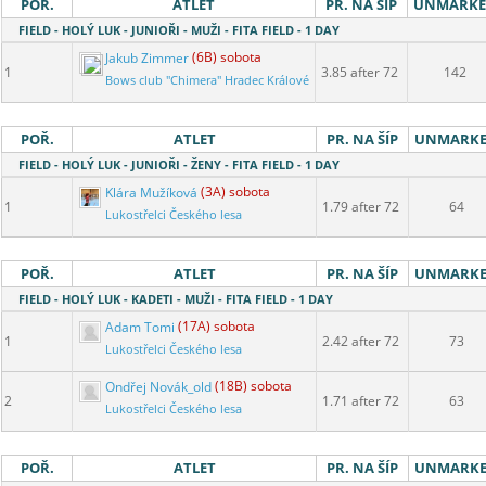
POŘ.
ATLET
PR. NA ŠÍP
UNMARK
FIELD - HOLÝ LUK - JUNIOŘI - MUŽI - FITA FIELD - 1 DAY
Jakub Zimmer
(6B) sobota
1
3.85 after 72
142
Bows club "Chimera" Hradec Králové
POŘ.
ATLET
PR. NA ŠÍP
UNMARK
FIELD - HOLÝ LUK - JUNIOŘI - ŽENY - FITA FIELD - 1 DAY
Klára Mužíková
(3A) sobota
1
1.79 after 72
64
Lukostřelci Českého lesa
POŘ.
ATLET
PR. NA ŠÍP
UNMARK
FIELD - HOLÝ LUK - KADETI - MUŽI - FITA FIELD - 1 DAY
Adam Tomi
(17A) sobota
1
2.42 after 72
73
Lukostřelci Českého lesa
Ondřej Novák_old
(18B) sobota
2
1.71 after 72
63
Lukostřelci Českého lesa
POŘ.
ATLET
PR. NA ŠÍP
UNMARK