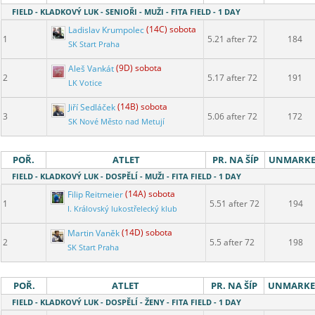
FIELD - KLADKOVÝ LUK - SENIOŘI - MUŽI - FITA FIELD - 1 DAY
Ladislav Krumpolec
(14C) sobota
1
5.21 after 72
184
SK Start Praha
Aleš Vankát
(9D) sobota
2
5.17 after 72
191
LK Votice
Jiří Sedláček
(14B) sobota
3
5.06 after 72
172
SK Nové Město nad Metují
POŘ.
ATLET
PR. NA ŠÍP
UNMARK
FIELD - KLADKOVÝ LUK - DOSPĚLÍ - MUŽI - FITA FIELD - 1 DAY
Filip Reitmeier
(14A) sobota
1
5.51 after 72
194
I. Královský lukostřelecký klub
Martin Vaněk
(14D) sobota
2
5.5 after 72
198
SK Start Praha
POŘ.
ATLET
PR. NA ŠÍP
UNMARK
FIELD - KLADKOVÝ LUK - DOSPĚLÍ - ŽENY - FITA FIELD - 1 DAY