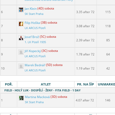
Jan Klein
(4D) sobota
6
3.35 after 72
115
SK Start Praha
Filip Hoška
(3B) sobota
7
3.08 after 72
118
LK ARCUS Plzeň
Josef Brož
(5C) sobota
8
2.39 after 72
85
1. LK Plzeň 1935
Jiří Kopecký
(3C) sobota
9
1.78 after 72
64
LK ARCUS Plzeň
Marek Bednář
(5D) sobota
10
1.19 after 72
42
LK ARCUS Plzeň
POŘ.
ATLET
PR. NA ŠÍP
UNMARK
FIELD - HOLÝ LUK - DOSPĚLÍ - ŽENY - FITA FIELD - 1 DAY
Martina Macková
(3D) sobota
1
4.07 after 72
146
SK Start Praha