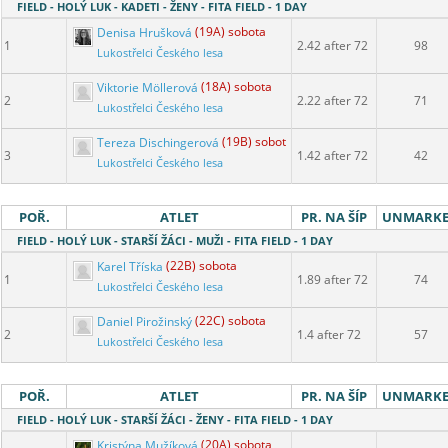
FIELD - HOLÝ LUK - KADETI - ŽENY - FITA FIELD - 1 DAY
Denisa Hrušková
(19A) sobota
1
2.42 after 72
98
Lukostřelci Českého lesa
Viktorie Möllerová
(18A) sobota
2
2.22 after 72
71
Lukostřelci Českého lesa
Tereza Dischingerová
(19B) sobota
3
1.42 after 72
42
Lukostřelci Českého lesa
POŘ.
ATLET
PR. NA ŠÍP
UNMARK
FIELD - HOLÝ LUK - STARŠÍ ŽÁCI - MUŽI - FITA FIELD - 1 DAY
Karel Tříska
(22B) sobota
1
1.89 after 72
74
Lukostřelci Českého lesa
Daniel Pirožinský
(22C) sobota
2
1.4 after 72
57
Lukostřelci Českého lesa
POŘ.
ATLET
PR. NA ŠÍP
UNMARK
FIELD - HOLÝ LUK - STARŠÍ ŽÁCI - ŽENY - FITA FIELD - 1 DAY
Kristýna Mužíková
(20A) sobota