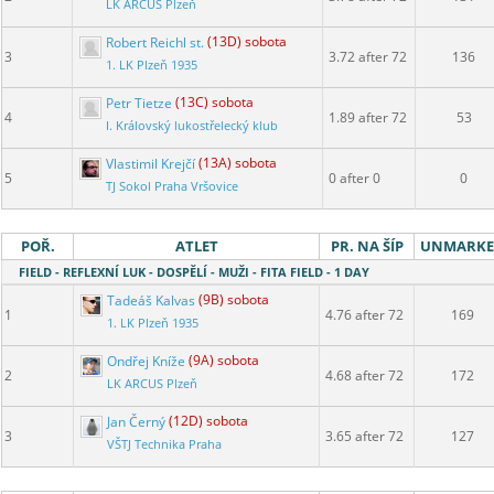
LK ARCUS Plzeň
Robert Reichl st.
(13D) sobota
3
3.72 after 72
136
1. LK Plzeň 1935
Petr Tietze
(13C) sobota
4
1.89 after 72
53
I. Královský lukostřelecký klub
Vlastimil Krejčí
(13A) sobota
5
0 after 0
0
TJ Sokol Praha Vršovice
POŘ.
ATLET
PR. NA ŠÍP
UNMARK
FIELD - REFLEXNÍ LUK - DOSPĚLÍ - MUŽI - FITA FIELD - 1 DAY
Tadeáš Kalvas
(9B) sobota
1
4.76 after 72
169
1. LK Plzeň 1935
Ondřej Kníže
(9A) sobota
2
4.68 after 72
172
LK ARCUS Plzeň
Jan Černý
(12D) sobota
3
3.65 after 72
127
VŠTJ Technika Praha