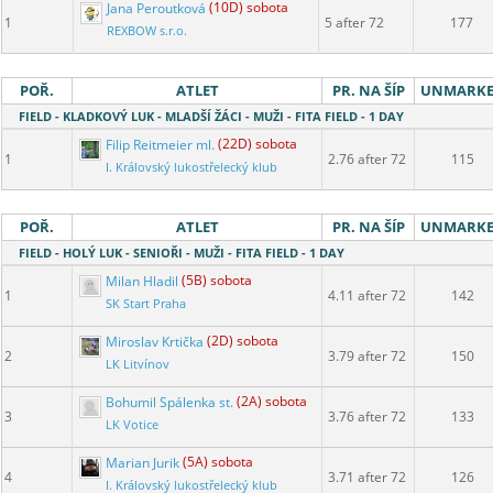
Jana Peroutková
(10D) sobota
1
5 after 72
177
REXBOW s.r.o.
POŘ.
ATLET
PR. NA ŠÍP
UNMARK
FIELD - KLADKOVÝ LUK - MLADŠÍ ŽÁCI - MUŽI - FITA FIELD - 1 DAY
Filip Reitmeier ml.
(22D) sobota
1
2.76 after 72
115
I. Královský lukostřelecký klub
POŘ.
ATLET
PR. NA ŠÍP
UNMARK
FIELD - HOLÝ LUK - SENIOŘI - MUŽI - FITA FIELD - 1 DAY
Milan Hladil
(5B) sobota
1
4.11 after 72
142
SK Start Praha
Miroslav Krtička
(2D) sobota
2
3.79 after 72
150
LK Litvínov
Bohumil Spálenka st.
(2A) sobota
3
3.76 after 72
133
LK Votice
Marian Jurik
(5A) sobota
4
3.71 after 72
126
I. Královský lukostřelecký klub