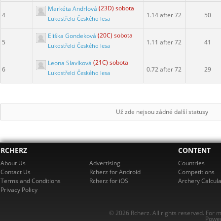
Markéta Andrlová
(23D) sobota
4
1.14 after 72
50
Lukostřelci Českého lesa
Eliška Gondeková
(20C) sobota
5
1.11 after 72
41
Lukostřelci Českého lesa
Leona Slavíková
(21C) sobota
6
0.72 after 72
29
Lukostřelci Českého lesa
Už zde nejsou zádné další statusy
RCHERZ
CONTENT
About Us
Advertising
Countries
Contact Us
Rcherz for Android
Competitions
Terms and Conditions
Rcherz for iOS
Archery Calcula
Privacy Policy
© 2026 Rcherz. All rights reserved. For 
Power