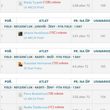
Matěj Tyrpekl
(12B) sobota
2
2.68 after 72
109
LK ARCUS Plzeň
POŘ.
ATLET
PR. NA ŠÍP
UNMARK
FIELD - REFLEXNÍ LUK - JUNIOŘI - ŽENY - FITA FIELD - 1 DAY
Johana Horáčková
(10C) sobota
1
3.61 after 72
141
LK ARCUS Plzeň
POŘ.
ATLET
PR. NA ŠÍP
UNMARK
FIELD - REFLEXNÍ LUK - KADETI - MUŽI - FITA FIELD - 1 DAY
František Heřmánek
(1D) sobota
1
4.6 after 72
165
SK Start Praha
POŘ.
ATLET
PR. NA ŠÍP
UNMARK
FIELD - REFLEXNÍ LUK - KADETI - ŽENY - FITA FIELD - 1 DAY
Petra Bednářová
(1B) sobota
1
3.92 after 72
154
LK ARCUS Plzeň
Radka Štádlerová
(1C) sobota