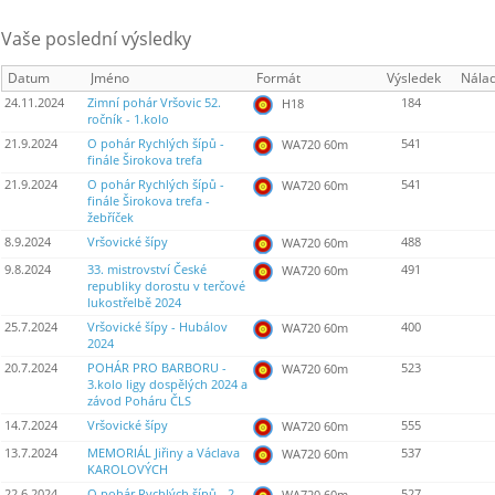
Vaše poslední výsledky
Datum
Jméno
Formát
Výsledek
Nála
24.11.2024
Zimní pohár Vršovic 52.
184
H18
ročník - 1.kolo
21.9.2024
O pohár Rychlých šípů -
541
WA720 60m
finále Širokova trefa
21.9.2024
O pohár Rychlých šípů -
541
WA720 60m
finále Širokova trefa -
žebříček
8.9.2024
Vršovické šípy
488
WA720 60m
9.8.2024
33. mistrovství České
491
WA720 60m
republiky dorostu v terčové
lukostřelbě 2024
25.7.2024
Vršovické šípy - Hubálov
400
WA720 60m
2024
20.7.2024
POHÁR PRO BARBORU -
523
WA720 60m
3.kolo ligy dospělých 2024 a
závod Poháru ČLS
14.7.2024
Vršovické šípy
555
WA720 60m
13.7.2024
MEMORIÁL Jiřiny a Václava
537
WA720 60m
KAROLOVÝCH
22.6.2024
O pohár Rychlých šípů - 2.
527
WA720 60m