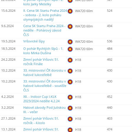
kolo Jarky Metelky
15.6.2024
II. Cena SK Startu Praha 2024
524
WA720 60m
- sobota - 2. kolo poháru
olympijských nadějí
9.6.2024
Cena SK Startu Praha 2024 -
494
WA720 60m
neděle - Pohárový závod
ČLS
19.5.2024
Vršovické šípy
536
WA720 60m
18.5.2024
O pohár Rychlých šípů - 1.
484
WA720 60m
kolo Mirka Dušína
24.2.2024
Zimní pohár Vršovic 51.
492
H18
ročník Finále
10.2.2024
33. mistrovství ČR dorostu v
430
H18
halové lukostřelbě
10.2.2024
33. mistrovství ČR dorostu v
430
H18
halové lukostřelbě - soutěže
ČLS
4.2.2024
XII. - Indoor Cup I.KLK
452
H18
2023/2024 neděle 4.2.24
3.2.2024
Halové závody Pod Juliskou
440
H18
III. - večer
27.1.2024
Zimní pohár Vršovic 51.
403
H18
ročník - 4.kolo
13.1.2024
Zimní pohár Vršovic 51.
474
H18