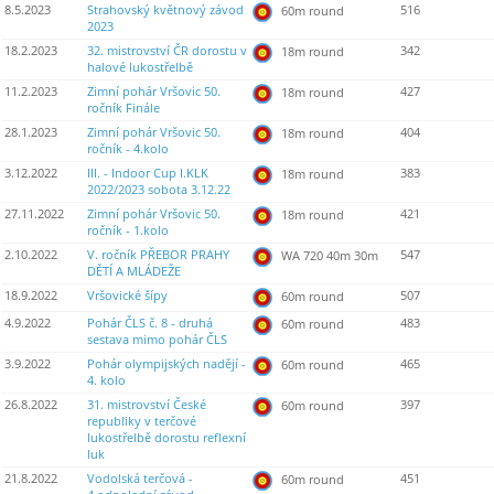
8.5.2023
Strahovský květnový závod
516
60m round
2023
18.2.2023
32. mistrovství ČR dorostu v
342
18m round
halové lukostřelbě
11.2.2023
Zimní pohár Vršovic 50.
427
18m round
ročník Finále
28.1.2023
Zimní pohár Vršovic 50.
404
18m round
ročník - 4.kolo
3.12.2022
III. - Indoor Cup I.KLK
383
18m round
2022/2023 sobota 3.12.22
27.11.2022
Zimní pohár Vršovic 50.
421
18m round
ročník - 1.kolo
2.10.2022
V. ročník PŘEBOR PRAHY
547
WA 720 40m 30m
DĚTÍ A MLÁDEŽE
18.9.2022
Vršovické šípy
507
60m round
4.9.2022
Pohár ČLS č. 8 - druhá
483
60m round
sestava mimo pohár ČLS
3.9.2022
Pohár olympijských nadějí -
465
60m round
4. kolo
26.8.2022
31. mistrovství České
397
60m round
republiky v terčové
lukostřelbě dorostu reflexní
luk
21.8.2022
Vodolská terčová -
451
60m round