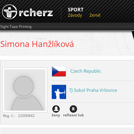
SPORT
Závody
Země
Sight Tape Printing
Simona
Hanžlíková
Czech Republic
TJ Sokol Praha Vršovice
ženy
reflexní luk
Reg. č.:
22000842