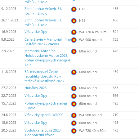
ročník - 3.kolo
9.12.2023
Zimní pohár Vršovic 51.
435
H18
ročník - 2.kolo
26.11.2023
Zimní pohár Vršovic 51.
406
H18
ročník - 1.kolo
16.9.2023
Vršovické šípy
524
WA 720 40m 30m
9.9.2023
Cena Slavie + Memoriál Jiřího
753
WA 900 round
Baštáře 2023 - WA900
2.9.2023
Memoriál Antonína
446
60m round
Holubovského Votice 2023,
Pohár olympijských nadějí 4.
kolo
11.8.2023
32. mistrovství České
459
60m round
republiky dorostu RL v
terčové lukostřelbě 2023
27.7.2023
Hubálov 2023
383
60m round
22.7.2023
Vršovické šípy
566
60m round
15.7.2023
Pohár olympijských nadějí -
493
60m round
3. kolo
24.6.2023
Vršovický speciál WA900
710
WA 900 round
18.6.2023
Vršovické šípy
495
60m round
20.5.2023
Vodolská terčová 2023 -
473
WA 720 40m 30m
1.odpolední závod