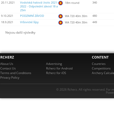
20.11.2021
Vodolská halová I.kolo 2021-
340
18m round
2022 - Odpolední závod 18 a
25m
9.10.2021
PODZIMNÍ ZÁVOD
480
WA 720 40m 30m
18.9.2021
Vršovické šípy
449
WA 720 40m 30m
Nejsou další výsledky
RCHERZ
CONTENT
About Us
Advertising
Countries
Contact Us
Rcherz for Android
Competitions
Terms and Conditions
Rcherz for iOS
Archery Calcula
Privacy Policy
© 2026 Rcherz. All rights reserved. For 
Power