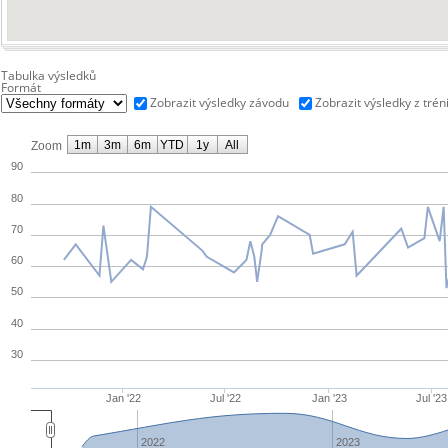
Tabulka výsledků
Formát
Zobrazit výsledky závodu
Zobrazit výsledky z trén
1m
3m
6m
YTD
1y
All
Zoom
90
80
70
60
50
40
30
Jan '22
Jul '22
Jan '23
Jul '23
2022
2023