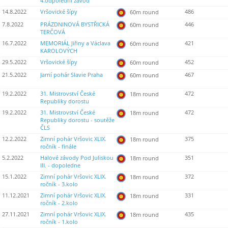
4.odpolední závod
14.8.2022
Vršovické šípy
486
60m round
7.8.2022
PRÁZDNINOVÁ BYSTŘICKÁ
446
60m round
TERČOVÁ
16.7.2022
MEMORIÁL Jiřiny a Václava
421
60m round
KAROLOVÝCH
29.5.2022
Vršovické šípy
452
60m round
21.5.2022
Jarní pohár Slavie Praha
467
60m round
19.2.2022
31. Mistrovství České
472
18m round
Republiky dorostu
19.2.2022
31. Mistrovství České
472
18m round
Republiky dorostu - soutěže
ČLS
12.2.2022
Zimní pohár Vršovic XLIX.
375
18m round
ročník - finále
5.2.2022
Halové závody Pod Juliskou
351
18m round
III. - dopoledne
15.1.2022
Zimní pohár Vršovic XLIX.
372
18m round
ročník - 3.kolo
11.12.2021
Zimní pohár Vršovic XLIX.
331
18m round
ročník - 2.kolo
27.11.2021
Zimní pohár Vršovic XLIX.
435
18m round
ročník - 1.kolo