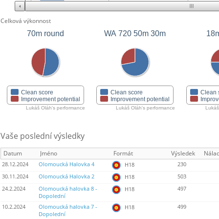
Celková výkonnost
70m round
WA 720 50m 30m
18m
Clean score
Clean score
Clean 
Improvement potential
Improvement potential
Improv
Lukáš Oláh's performance
Lukáš Oláh's performance
Lukáš
Vaše poslední výsledky
Datum
Jméno
Formát
Výsledek
Nála
28.12.2024
Olomoucká Halovka 4
230
H18
30.11.2024
Olomoucká Halovka 2
503
H18
24.2.2024
Olomoucká halovka 8 -
497
H18
Dopolední
10.2.2024
Olomoucká halovka 7 -
499
H18
Dopolední