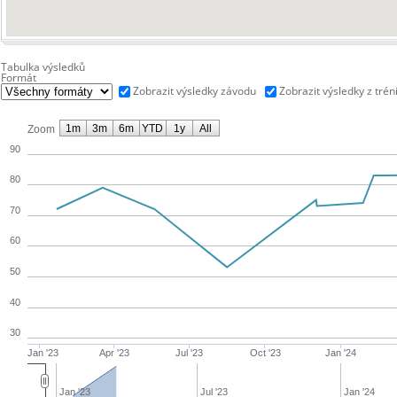
Tabulka výsledků
Formát
Zobrazit výsledky závodu
Zobrazit výsledky z trén
1m
3m
6m
YTD
1y
All
Zoom
90
80
70
60
50
40
30
Jan '23
Apr '23
Jul '23
Oct '23
Jan '24
Jan '23
Jul '23
Jan '24