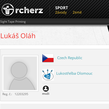
SPORT
Závody
Země
Sight Tape Printing
Lukáš
Oláh
Czech Republic
Lukostřelba Olomouc
muži
Reg. č.:
12203295