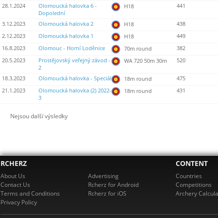
28.1.2024
Olomoucká halovka 6 -
441
H18
Dopolední
3.12.2023
Olomoucká halovka 2
438
H18
2.12.2023
Olomoucká halovka 1
449
H18
16.8.2023
Olomouc - Horní Loděnice
382
70m round
20.5.2023
Prostějovský veřejný závod -
520
WA 720 50m 30m
2
18.3.2023
Olomoucká halovka - Speciál
475
18m round
21.1.2023
Olomoucká halovka (2) 2022-
431
18m round
3
Nejsou další výsledky
RCHERZ
CONTENT
About Us
Advertising
Countries
Contact Us
Rcherz for Android
Competitions
Terms and Conditions
Rcherz for iOS
Archery Calcula
Privacy Policy