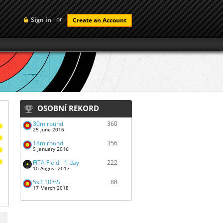
or
Sign in
Create an Account
OSOBNÍ REKORD
30m round
360
25 June 2016
18m round
356
9 January 2016
FITA Field - 1 day
222
10 August 2017
5x3 18mS
88
17 March 2018