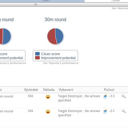
2017
2018
Jan Vejvoda'
 round
30m round
score
Clean score
ement potential
Improvement potential
jvoda's performance
Jan Vejvoda's performance
t
Výsledek
Nálada
Vybavení
Počasí
334
Target Destroyer , No arrows
-3 C
m round
specified
334
Target Destroyer , No arrows
-3 C
m round
specified