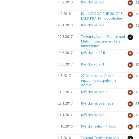
10.2.2018
Kyšická halová III
18
4.2.2018
IX. - INDOOR CUP 2017/18 -
18
I.KLK PRAHA - dopoledne
20.1.2018
Kyšická halová II
18
10.8.2017
Terénní závod - Teplice nad
FI
Metují - soustředění terénní
lukostřelby
10.6.2017
Kyšický koláč II
30
13.5.2017
Kyšický koláč I
30
4.3.2017
27.Mistrovství České
18
republiky dospělých a
dorostu
11.2.2017
Kyšická halová 3
18
22.1.2017
Kyšická halová nedělní
18
21.1.2017
Kyšická halová 2
18
1.10.2016
Kyšický holáč - 4. kolo
30
4.8.2016
Terénní Teplice nad Metují
FI