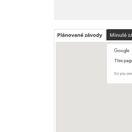
Plánované závody
Minulé z
This page
Do you own