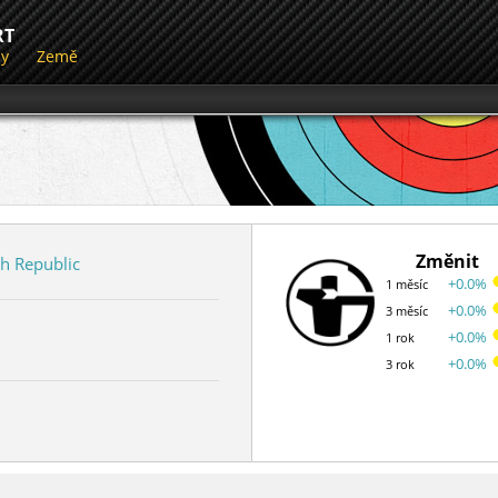
RT
dy
Země
Změnit
h Republic
+0.0%
1 měsíc
+0.0%
3 měsíc
+0.0%
1 rok
+0.0%
3 rok