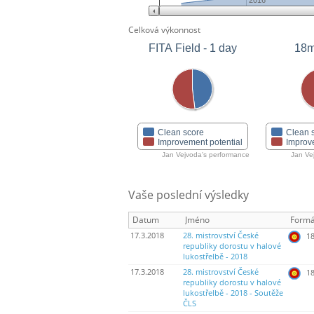
2016
Celková výkonnost
FITA Field - 1 day
18m
Clean score
Clean 
Improvement potential
Improv
Jan Vejvoda's performance
Jan Ve
Vaše poslední výsledky
Datum
Jméno
Formá
17.3.2018
28. mistrovství České
18
republiky dorostu v halové
lukostřelbě - 2018
17.3.2018
28. mistrovství České
18
republiky dorostu v halové
lukostřelbě - 2018 - Soutěže
ČLS