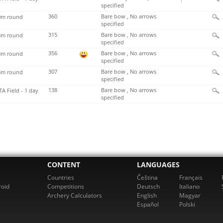
specified
360
Bare bow , No arrows
m round
specified
315
Bare bow , No arrows
m round
specified
356
Bare bow , No arrows
m round
specified
307
Bare bow , No arrows
m round
specified
138
Bare bow , No arrows
TA Field - 1 day
specified
CONTENT
LANGUAGES
Countries
Čeština
Français
roid
Competitions
Deutsch
Italiano
Archery Calculators
English
Magyar
Español
Polski