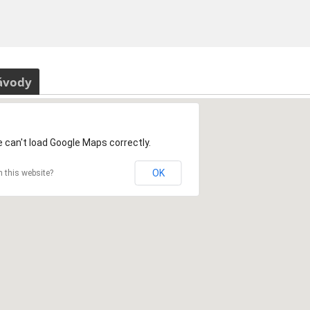
ávody
 can't load Google Maps correctly.
OK
 this website?