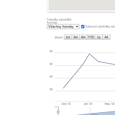
Tabulka výsledků
Formát
Zobrazit výsledky zá
1m
3m
6m
YTD
1y
All
Zoom
60
50
40
30
Sep '15
Jan '16
May '16