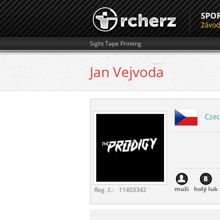
SPO
Závo
Sight Tape Printing
Jan
Vejvoda
Czec
muži
holý luk
Reg. č.:
11403342