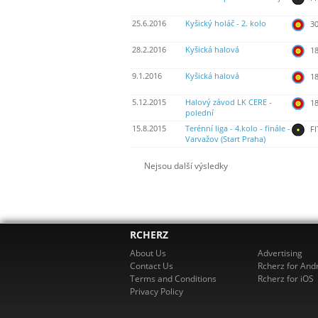
25.6.2016
Kyšický holáč - 2. kolo
30
28.2.2016
Kyšická halová
18
9.1.2016
Kyšická halová
18
5.12.2015
Halový závod LK CERE -
18
polední
15.8.2015
Terénní liga - 4.kolo - finále -
FI
Varvažov (Start Praha)
Nejsou další výsledky
RCHERZ
About Us
Advertising
Contact Us
Rcherz for And
Terms and Conditions
Rcherz for iOS
Privacy Policy