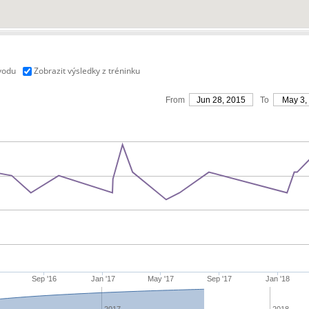
vodu
Zobrazit výsledky z tréninku
From
Jun 28, 2015
To
May 3,
Sep '16
Jan '17
May '17
Sep '17
Jan '18