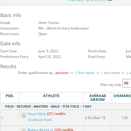
Basic info
Grade
Other Events
Association
WA - World Archery Federation
Restrictions
Open
Date info
Start Date
June 5, 2022
Finish Date
Jun
Preliminary Entry
April 30, 2022
Final Entry
Ma
Results
Order qualification by :
position
|
first name
|
last name
|
Filter by club:
POS.
ATHLETE
AVERAGE
UNMARK
ARROW
FIELD - RECURVE - MASTERS - MALE - FITA FIELD - 1 DAY
Pavel Vlček
(2C) neděle
1
3.92 after 72
136
LK ARCUS Plzeň
Robert Reichl st.
(2A) neděle