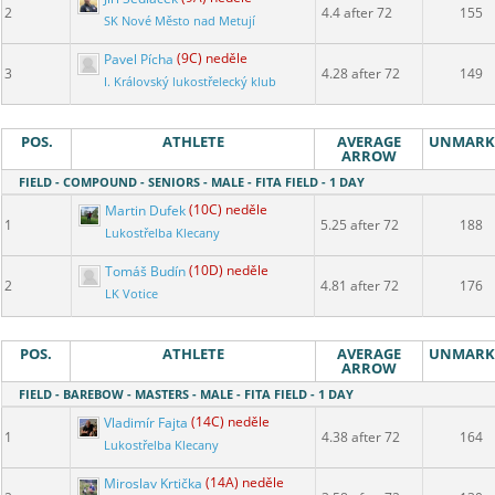
2
4.4 after 72
155
SK Nové Město nad Metují
Pavel Pícha
(9C) neděle
3
4.28 after 72
149
I. Královský lukostřelecký klub
POS.
ATHLETE
AVERAGE
UNMARK
ARROW
FIELD - COMPOUND - SENIORS - MALE - FITA FIELD - 1 DAY
Martin Dufek
(10C) neděle
1
5.25 after 72
188
Lukostřelba Klecany
Tomáš Budín
(10D) neděle
2
4.81 after 72
176
LK Votice
POS.
ATHLETE
AVERAGE
UNMARK
ARROW
FIELD - BAREBOW - MASTERS - MALE - FITA FIELD - 1 DAY
Vladimír Fajta
(14C) neděle
1
4.38 after 72
164
Lukostřelba Klecany
Miroslav Krtička
(14A) neděle