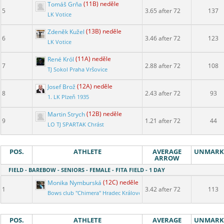
Tomáš Grňa
(11B) neděle
5
3.65 after 72
137
LK Votice
Zdeněk Kužel
(13B) neděle
6
3.46 after 72
123
LK Votice
René Król
(11A) neděle
7
2.88 after 72
108
TJ Sokol Praha Vršovice
Josef Brož
(12A) neděle
8
2.43 after 72
93
1. LK Plzeň 1935
Martin Strych
(12B) neděle
9
1.21 after 72
44
LO TJ SPARTAK Chrást
POS.
ATHLETE
AVERAGE
UNMARK
ARROW
FIELD - BAREBOW - SENIORS - FEMALE - FITA FIELD - 1 DAY
Monika Nymburská
(12C) neděle
1
3.42 after 72
113
Bows club "Chimera" Hradec Králové
POS.
ATHLETE
AVERAGE
UNMARK