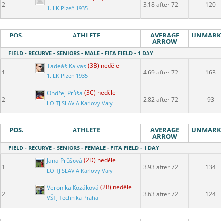
2
3.18 after 72
120
1. LK Plzeň 1935
POS.
ATHLETE
AVERAGE
UNMARK
ARROW
FIELD - RECURVE - SENIORS - MALE - FITA FIELD - 1 DAY
Tadeáš Kalvas
(3B) neděle
1
4.69 after 72
163
1. LK Plzeň 1935
Ondřej Průša
(3C) neděle
2
2.82 after 72
93
LO TJ SLAVIA Karlovy Vary
POS.
ATHLETE
AVERAGE
UNMARK
ARROW
FIELD - RECURVE - SENIORS - FEMALE - FITA FIELD - 1 DAY
Jana Průšová
(2D) neděle
1
3.93 after 72
134
LO TJ SLAVIA Karlovy Vary
Veronika Kozáková
(2B) neděle
2
3.63 after 72
124
VŠTJ Technika Praha