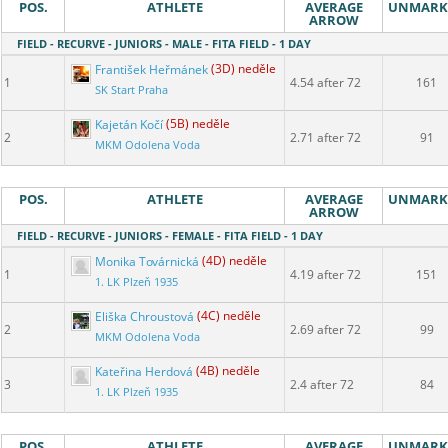
POS.
ATHLETE
AVERAGE
UNMARK
ARROW
FIELD - RECURVE - JUNIORS - MALE - FITA FIELD - 1 DAY
František Heřmánek
(3D) neděle
1
4.54 after 72
161
SK Start Praha
Kajetán Kočí
(5B) neděle
2
2.71 after 72
91
MKM Odolena Voda
POS.
ATHLETE
AVERAGE
UNMARK
ARROW
FIELD - RECURVE - JUNIORS - FEMALE - FITA FIELD - 1 DAY
Monika Továrnická
(4D) neděle
1
4.19 after 72
151
1. LK Plzeň 1935
Eliška Chroustová
(4C) neděle
2
2.69 after 72
99
MKM Odolena Voda
Kateřina Herdová
(4B) neděle
3
2.4 after 72
84
1. LK Plzeň 1935
POS.
ATHLETE
AVERAGE
UNMARK