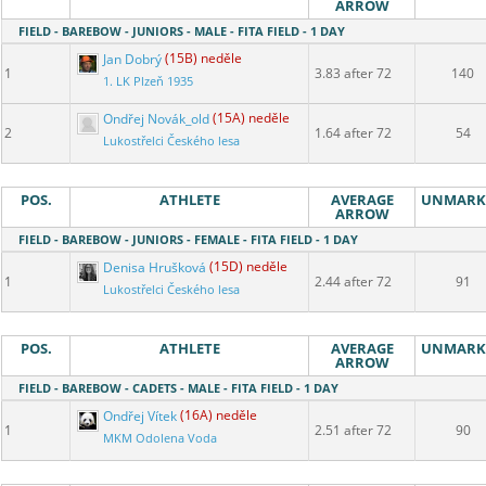
ARROW
FIELD - BAREBOW - JUNIORS - MALE - FITA FIELD - 1 DAY
Jan Dobrý
(15B) neděle
1
3.83 after 72
140
1. LK Plzeň 1935
Ondřej Novák_old
(15A) neděle
2
1.64 after 72
54
Lukostřelci Českého lesa
POS.
ATHLETE
AVERAGE
UNMARK
ARROW
FIELD - BAREBOW - JUNIORS - FEMALE - FITA FIELD - 1 DAY
Denisa Hrušková
(15D) neděle
1
2.44 after 72
91
Lukostřelci Českého lesa
POS.
ATHLETE
AVERAGE
UNMARK
ARROW
FIELD - BAREBOW - CADETS - MALE - FITA FIELD - 1 DAY
Ondřej Vítek
(16A) neděle
1
2.51 after 72
90
MKM Odolena Voda