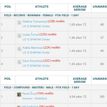
POS.
ATHLETE
AVERAGE
UNMARK
ARROW
FIELD - RECURVE - BOWMAN - FEMALE - FITA FIELD - 1 DAY
Gábina Tomanová
(22B) neděle
1
1.69 after 72
48
LO TJ SPARTAK Chrást
Linda Černá
(22D) neděle
2
1.46 after 72
37
LO TJ SPARTAK Chrást
Adéla Marková
(22A) neděle
3
1.44 after 72
49
LO TJ SPARTAK Chrást
Sára Strychová
(22C) neděle
4
1.43 after 72
68
LO TJ SPARTAK Chrást
POS.
ATHLETE
AVERAGE
UNMARK
ARROW
FIELD - COMPOUND - MASTERS - MALE - FITA FIELD - 1 DAY
Pavel Šrut
(10A) neděle
1
4.94 after 72
180
Kentaur - Pardubice
Jiří Sedláček
(9A) neděle