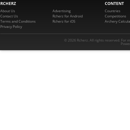
RCHERZ
CONTENT
About Us
Advertising
Countries
Contact Us
Rcherz for Android
Competitions
Terms and Conditions
Rcherz for iOS
Archery Calcula
Privacy Policy
© 2026 Rcherz. All rights reserved. For 
Power