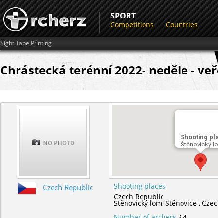
SPORT
Competitions
Countries
Sight Tape Printing
Chrástecká terénní 2022- neděle - ve
Shooting pl
Štěnovický l
Shooting places
Czech Republic
Czech Republic
Štěnovický lom,
Štěnovice ,
Czec
Number of archers
64