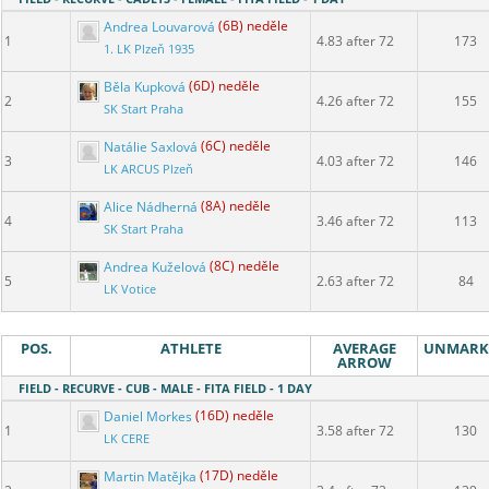
Andrea Louvarová
(6B) neděle
1
4.83 after 72
173
1. LK Plzeň 1935
Běla Kupková
(6D) neděle
2
4.26 after 72
155
SK Start Praha
Natálie Saxlová
(6C) neděle
3
4.03 after 72
146
LK ARCUS Plzeň
Alice Nádherná
(8A) neděle
4
3.46 after 72
113
SK Start Praha
Andrea Kuželová
(8C) neděle
5
2.63 after 72
84
LK Votice
POS.
ATHLETE
AVERAGE
UNMARK
ARROW
FIELD - RECURVE - CUB - MALE - FITA FIELD - 1 DAY
Daniel Morkes
(16D) neděle
1
3.58 after 72
130
LK CERE
Martin Matějka
(17D) neděle