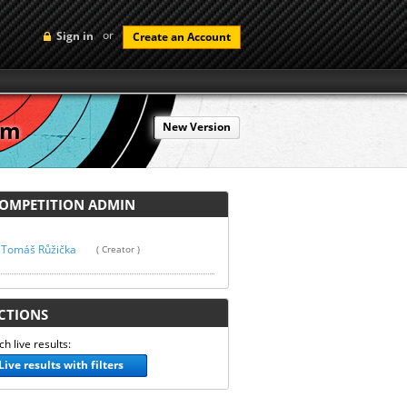
or
Sign in
Create an Account
5m
New Version
MPETITION ADMIN
Tomáš Růžička
( Creator )
TIONS
h live results:
Live results with filters