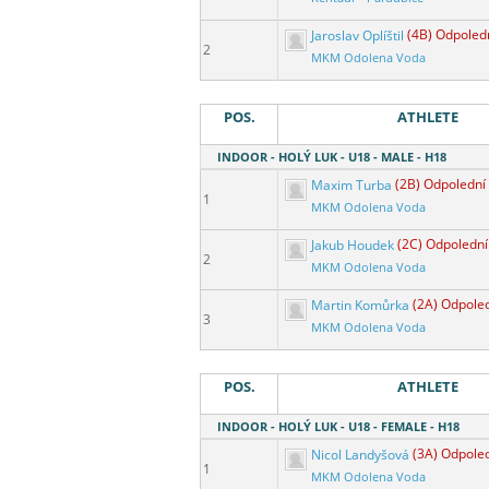
Jaroslav Oplíštil
(4B) Odpoled
2
MKM Odolena Voda
POS.
ATHLETE
INDOOR - HOLÝ LUK - U18 - MALE - H18
Maxim Turba
(2B) Odpolední
1
MKM Odolena Voda
Jakub Houdek
(2C) Odpolední
2
MKM Odolena Voda
Martin Komůrka
(2A) Odpole
3
MKM Odolena Voda
POS.
ATHLETE
INDOOR - HOLÝ LUK - U18 - FEMALE - H18
Nicol Landyšová
(3A) Odpole
1
MKM Odolena Voda