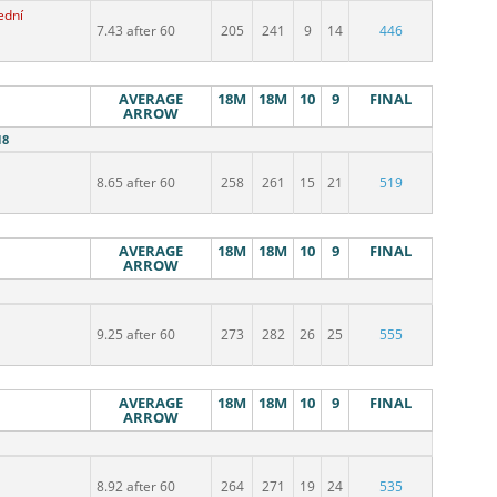
ední
7.43 after 60
205
241
9
14
446
AVERAGE
18M
18M
10
9
FINAL
ARROW
18
8.65 after 60
258
261
15
21
519
AVERAGE
18M
18M
10
9
FINAL
ARROW
9.25 after 60
273
282
26
25
555
AVERAGE
18M
18M
10
9
FINAL
ARROW
8.92 after 60
264
271
19
24
535