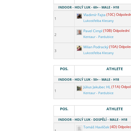
INDOOR - HOLÝ LUK - 60+ - MALE - H18
Vladimír Fajta
(10C) Odpoledn
1
Lukostřelba Klecany
Pavel Cimpl
(10B) Odpolední
2
Kentaur - Pardubice
Milan Podracký
(10A) Odpole
3
Lukostřelba Klecany
POS.
ATHLETE
INDOOR - HOLÝ LUK - 50+ - MALE - H18
Július Jakubec HL
(11A) Odpol
1
Kentaur - Pardubice
POS.
ATHLETE
INDOOR - HOLÝ LUK - DOSPĚLÍ - MALE - H18
Tomáš Havlíček
(4D) Odpoled
1