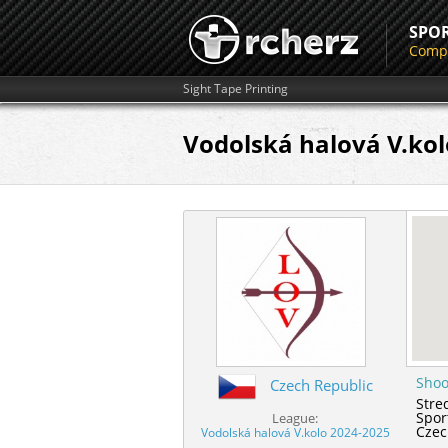
SPO
Compe
Sight Tape Printing
Vodolská halová V.kol
Shoo
Czech Republic
Stre
Spor
League:
Czec
Vodolská halová V.kolo 2024-2025