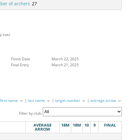
er of archers
27
ý svaz
Finish Date
March 22, 2025
Final Entry
March 21, 2025
|
first name
|
last name
|
target number
|
average arrow
Filter by club:
AVERAGE
18M
18M
10
9
FINAL
ARROW