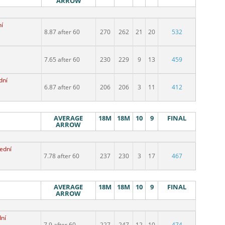
ARROW
í
8.87 after 60
270
262
21
20
532
7.65 after 60
230
229
9
13
459
dní
6.87 after 60
206
206
3
11
412
AVERAGE
18M
18M
10
9
FINAL
ARROW
ední
7.78 after 60
237
230
3
17
467
AVERAGE
18M
18M
10
9
FINAL
ARROW
ní
7.9 after 60
227
247
12
10
474