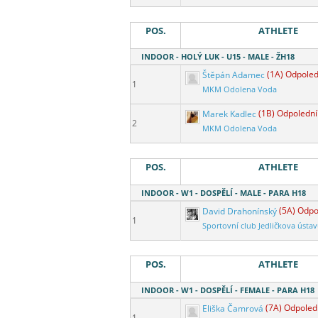
POS.
ATHLETE
INDOOR - HOLÝ LUK - U15 - MALE - ŽH18
Štěpán Adamec
(1A) Odpoled
1
MKM Odolena Voda
Marek Kadlec
(1B) Odpolední
2
MKM Odolena Voda
POS.
ATHLETE
INDOOR - W1 - DOSPĚLÍ - MALE - PARA H18
David Drahonínský
(5A) Odpo
1
Sportovní club Jedličkova ústa
POS.
ATHLETE
INDOOR - W1 - DOSPĚLÍ - FEMALE - PARA H18
Eliška Čamrová
(7A) Odpoled
1