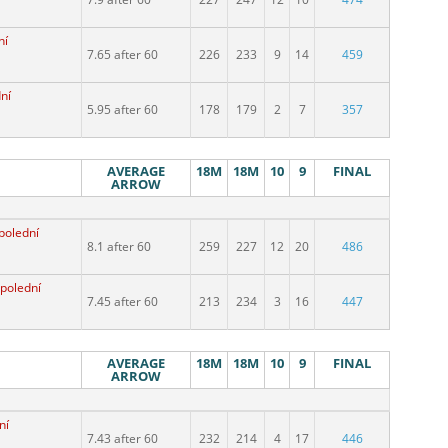
ní
7.65 after 60
226
233
9
14
459
ní
5.95 after 60
178
179
2
7
357
AVERAGE
18M
18M
10
9
FINAL
ARROW
polední
8.1 after 60
259
227
12
20
486
polední
7.45 after 60
213
234
3
16
447
AVERAGE
18M
18M
10
9
FINAL
ARROW
ní
7.43 after 60
232
214
4
17
446