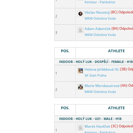
Kentaur - Pardubice
Václav Novotný
(8C) Odpoled
2
MKM Odolena Voda
Adam Adamček
(8A) Odpoled
3
MKM Odolena Voda
POS.
ATHLETE
INDOOR - HOLÝ LUK - DOSPĚLÍ - FEMALE - H18
Helena Jeřábková HL
(3B) Od
1
SK Start Praha
Marie Merxbauerová
(4A) Od
2
MKM Odolena Voda
POS.
ATHLETE
INDOOR - HOLÝ LUK - U21 - MALE - H18
Marek Havlíček
(3C) Odpoled
1
Kentaur - Pardubice