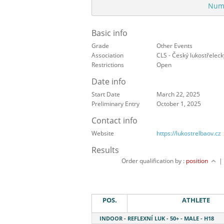
Numb
Basic info
Grade
Other Events
Association
CLS - Český lukostřeleck
Restrictions
Open
Date info
Start Date
March 22, 2025
Preliminary Entry
October 1, 2025
Contact info
Website
https://lukostrelbaov.cz
Results
Order qualification by :
position
POS.
ATHLETE
INDOOR - REFLEXNÍ LUK - 50+ - MALE - H18