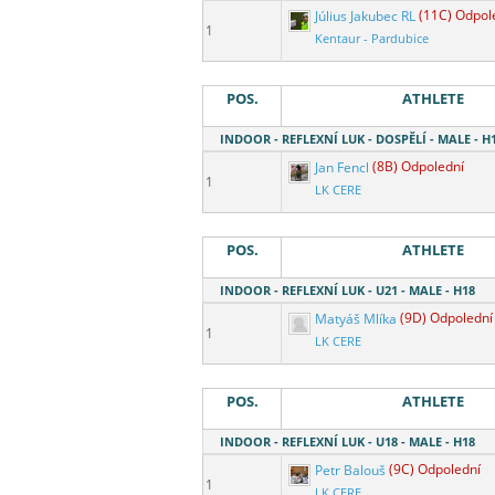
Július Jakubec RL
(11C) Odpol
1
Kentaur - Pardubice
POS.
ATHLETE
INDOOR - REFLEXNÍ LUK - DOSPĚLÍ - MALE - H
Jan Fencl
(8B) Odpolední
1
LK CERE
POS.
ATHLETE
INDOOR - REFLEXNÍ LUK - U21 - MALE - H18
Matyáš Mlíka
(9D) Odpolední
1
LK CERE
POS.
ATHLETE
INDOOR - REFLEXNÍ LUK - U18 - MALE - H18
Petr Balouš
(9C) Odpolední
1
LK CERE