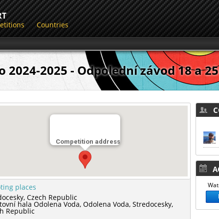
RT
titions
Countries
o 2024-2025 - Odpolední závod 18 a 2
CO
Competition address
AC
Watc
ting places
docesky,
Czech Republic
tovní hala Odolena Voda,
Odolena Voda,
Stredocesky,
h Republic