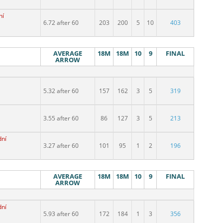
ní
6.72 after 60
203
200
5
10
403
AVERAGE
18M
18M
10
9
FINAL
ARROW
5.32 after 60
157
162
3
5
319
3.55 after 60
86
127
3
5
213
dní
3.27 after 60
101
95
1
2
196
AVERAGE
18M
18M
10
9
FINAL
ARROW
dní
5.93 after 60
172
184
1
3
356