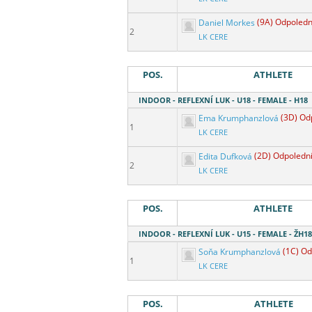
Daniel Morkes
(9A) Odpoledn
2
LK CERE
POS.
ATHLETE
INDOOR - REFLEXNÍ LUK - U18 - FEMALE - H18
Ema Krumphanzlová
(3D) Od
1
LK CERE
Edita Dufková
(2D) Odpoledn
2
LK CERE
POS.
ATHLETE
INDOOR - REFLEXNÍ LUK - U15 - FEMALE - ŽH18
Soňa Krumphanzlová
(1C) Od
1
LK CERE
POS.
ATHLETE