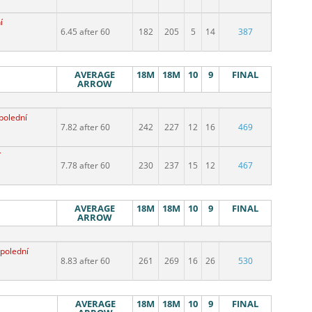
í
6.45 after 60
182
205
5
14
387
AVERAGE
18M
18M
10
9
FINAL
ARROW
polední
7.82 after 60
242
227
12
16
469
í
7.78 after 60
230
237
15
12
467
AVERAGE
18M
18M
10
9
FINAL
ARROW
polední
8.83 after 60
261
269
16
26
530
AVERAGE
18M
18M
10
9
FINAL