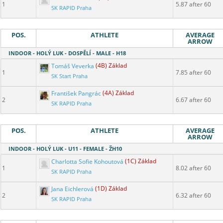
1
5.87 after 60
SK RAPID Praha
POS.
ATHLETE
AVERAGE
ARROW
INDOOR - HOLÝ LUK - DOSPĚLÍ - MALE - H18
Tomáš Veverka
(4B) Základ
1
7.85 after 60
SK Start Praha
František Pangrác
(4A) Základ
2
6.67 after 60
SK RAPID Praha
POS.
ATHLETE
AVERAGE
ARROW
INDOOR - HOLÝ LUK - U11 - FEMALE - ŽH10
Charlotta Sofie Kohoutová
(1C) Základ
1
8.02 after 60
SK RAPID Praha
Jana Eichlerová
(1D) Základ
2
6.32 after 60
SK RAPID Praha