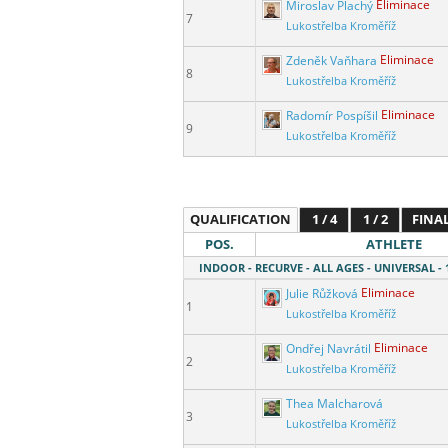
Miroslav Plachý
Eliminace
7
Lukostřelba Kroměříž
Zdeněk Vaňhara
Eliminace
8
Lukostřelba Kroměříž
Radomír Pospíšil
Eliminace
9
Lukostřelba Kroměříž
QUALIFICATION
1 / 4
1 / 2
FINA
POS.
ATHLETE
INDOOR - RECURVE - ALL AGES - UNIVERSAL -
Julie Růžková
Eliminace
1
Lukostřelba Kroměříž
Ondřej Navrátil
Eliminace
2
Lukostřelba Kroměříž
Thea Malcharová
3
Lukostřelba Kroměříž