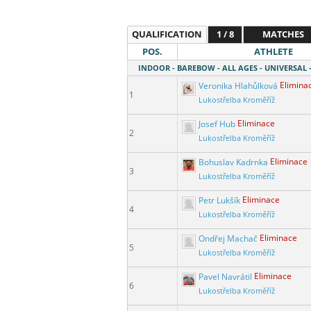
QUALIFICATION
1 / 8
MATCHES
POS.
ATHLETE
INDOOR - BAREBOW - ALL AGES - UNIVERSAL -
Veronika Hlahůlková
Elimina
1
Lukostřelba Kroměříž
Josef Hub
Eliminace
2
Lukostřelba Kroměříž
Bohuslav Kadrnka
Eliminace
3
Lukostřelba Kroměříž
Petr Lukšík
Eliminace
4
Lukostřelba Kroměříž
Ondřej Machač
Eliminace
5
Lukostřelba Kroměříž
Pavel Navrátil
Eliminace
6
Lukostřelba Kroměříž