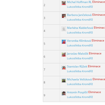
Michal Hoffman RL
Eliminace
2
Lukostřelba Kroměříž
Barbora Jančeková
Eliminace
3
Lukostřelba Kroměříž
Markéta Klableňová
Eliminac
4
Lukostřelba Kroměříž
Veronika Klímková
Eliminace
5
Lukostřelba Kroměříž
Jaroslav Malošík
Eliminace
6
Lukostřelba Kroměříž
Stanislav Růžek
Eliminace
7
Lukostřelba Kroměříž
Michaela Velísková
Eliminac
8
Lukostřelba Kroměříž
Antonín Pospíšil
Eliminace
9
Lukostřelba Kroměříž