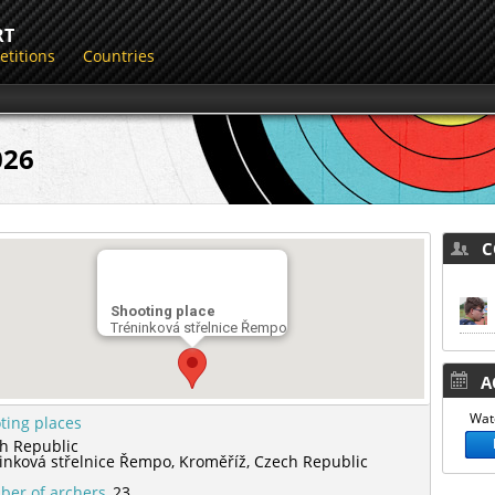
RT
titions
Countries
026
CO
Shooting place
Tréninková střelnice Řempo
AC
Watc
ting places
h Republic
inková střelnice Řempo,
Kroměříž,
Czech Republic
er of archers
23