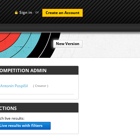
or
Sign in
Create an Account
New Version
MPETITION ADMIN
Antonín Pospíšil
( Creator )
TIONS
h live results:
Live results with filters