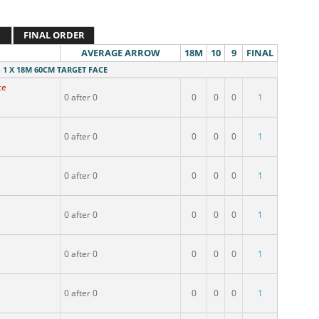
FINAL ORDER
AVERAGE ARROW
18M
10
9
FINAL
 1 X 18M 60CM TARGET FACE
ce
0 after 0
0
0
0
1
0 after 0
0
0
0
1
0 after 0
0
0
0
1
0 after 0
0
0
0
1
0 after 0
0
0
0
1
0 after 0
0
0
0
1