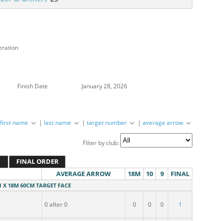
eration
Finish Date
January 28, 2026
|
first name
|
last name
|
target number
|
average arrow
Filter by club:
FINAL ORDER
AVERAGE ARROW
18M
10
9
FINAL
 1 X 18M 60CM TARGET FACE
0 after 0
0
0
0
1