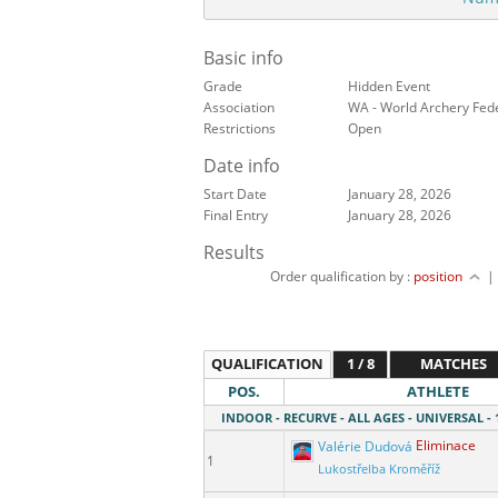
Basic info
Grade
Hidden Event
Association
WA - World Archery Fed
Restrictions
Open
Date info
Start Date
January 28, 2026
Final Entry
January 28, 2026
Results
Order qualification by :
position
QUALIFICATION
1 / 8
MATCHES
POS.
ATHLETE
INDOOR - RECURVE - ALL AGES - UNIVERSAL -
Valérie Dudová
Eliminace
1
Lukostřelba Kroměříž