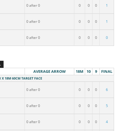
0 after 0
0
0
0
1
0 after 0
0
0
0
1
0 after 0
0
0
0
0
L
AVERAGE ARROW
18M
10
9
FINAL
 1 X 18M 60CM TARGET FACE
0 after 0
0
0
0
6
0 after 0
0
0
0
5
0 after 0
0
0
0
4