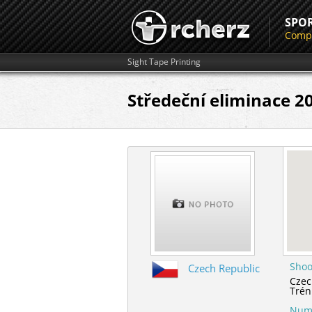
SPO
Compe
Sight Tape Printing
Středeční eliminace 2
Shoo
Czech Republic
Czec
Trén
Numb