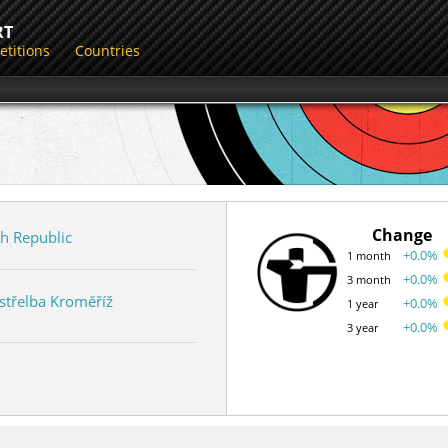
RT
titions
Countries
Change
h Republic
+0.0%
1 month
+0.0%
3 month
střelba Kroměříž
+0.0%
1 year
+0.0%
3 year