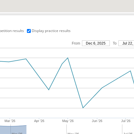
etition results
Display practice results
From
Dec 6, 2025
To
Jul 22,
Mar '26
Apr '26
May '26
Jun '26
Jul '26