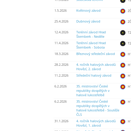
1.5.2026
Květnový závod
ZČ
25.4.2026
Dubnový závod
ZČ
12.4.2026
Terénní závod Hrad
T2
Šternberk - Neděle
11.4.2026
Terénní závod Hrad
T2
Šternberk - Sobota
18.3.2026
Březnový středeční závod
H
28.2.2026
4. ročník halových závodů
H
Hovězí, 2. závod
11.2.2026
Středeční halový závod
H
6.2.2026
35. mistrovství České
H
republiky dospělých v
halové lukostřelbě
6.2.2026
35. mistrovství České
H
republiky dospělých v
halové lukostřelbě - Soutěže
ČLS
31.1.2026
4. ročník halových závodů
H
Hovězí, 1. závod