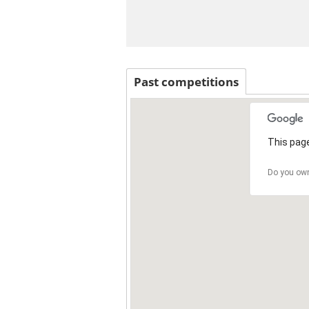
Past competitions
This page
Do you own