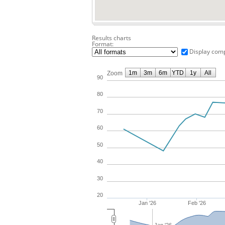
Results charts
Format:
Display comp
1m
3m
6m
YTD
1y
All
Zoom
90
80
70
60
50
40
30
20
Jan '26
Feb '26