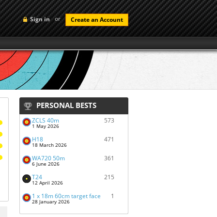
or
Sign in
Create an Account
PERSONAL BESTS
ZČLS 40m
573
1 May 2026
H18
471
18 March 2026
WA720 50m
361
6 June 2026
T24
215
12 April 2026
1 x 18m 60cm target face
1
28 January 2026