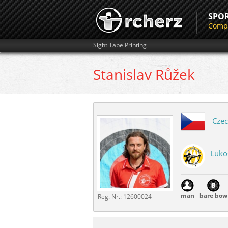
SPO
Compe
Sight Tape Printing
Stanislav
Růžek
Czec
Luko
man
bare bow
Reg. Nr.:
12600024