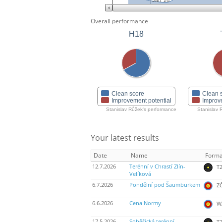
Jan '26
Overall performance
H18
Clean score
Clean 
Improvement potential
Improv
Stanislav Růžek's performance
Stanislav 
Your latest results
Date
Name
Forma
12.7.2026
Terénní v Chrastí Zlín-
T2
Velíková
6.7.2026
Pondělní pod Šaumburkem
ZČ
6.6.2026
Cena Normy
WA
17.5.2026
Soběšická terénní
T2