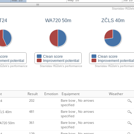
Mar '26
May '26
Jul '26
Stanislav Růžek'
ZČLS 40m
T24
WA720 50m
score
Clean score
Clean score
ement potential
Improvement potential
Improvement potentia
Růžek's performance
Stanislav Růžek's performance
Stanislav Růžek's performa
t
Result
Emotion
Equipment
Weather
202
Bare bow , No arrows
4
specified
481
Bare bow , No arrows
LS 40m
specified
361
Bare bow , No arrows
720 50m
specified
129
Bare bow , No arrows
4