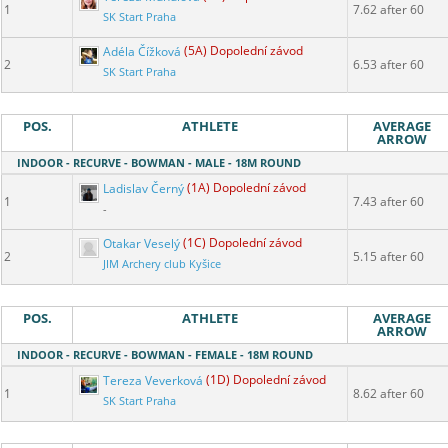
1
7.62 after 60
SK Start Praha
Adéla Čížková
(5A) Dopolední závod
2
6.53 after 60
SK Start Praha
POS.
ATHLETE
AVERAGE
ARROW
INDOOR - RECURVE - BOWMAN - MALE - 18M ROUND
Ladislav Černý
(1A) Dopolední závod
1
7.43 after 60
-
Otakar Veselý
(1C) Dopolední závod
2
5.15 after 60
JIM Archery club Kyšice
POS.
ATHLETE
AVERAGE
ARROW
INDOOR - RECURVE - BOWMAN - FEMALE - 18M ROUND
Tereza Veverková
(1D) Dopolední závod
1
8.62 after 60
SK Start Praha