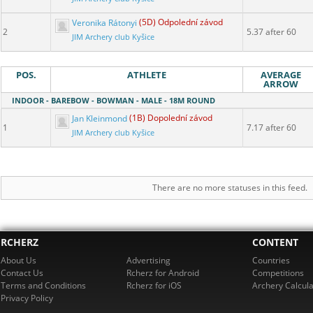
Veronika Rátonyi
(5D) Odpolední závod
2
5.37 after 60
JIM Archery club Kyšice
POS.
ATHLETE
AVERAGE
ARROW
INDOOR - BAREBOW - BOWMAN - MALE - 18M ROUND
Jan Kleinmond
(1B) Dopolední závod
1
7.17 after 60
JIM Archery club Kyšice
There are no more statuses in this feed.
RCHERZ
CONTENT
About Us
Advertising
Countries
Contact Us
Rcherz for Android
Competitions
Terms and Conditions
Rcherz for iOS
Archery Calcula
Privacy Policy