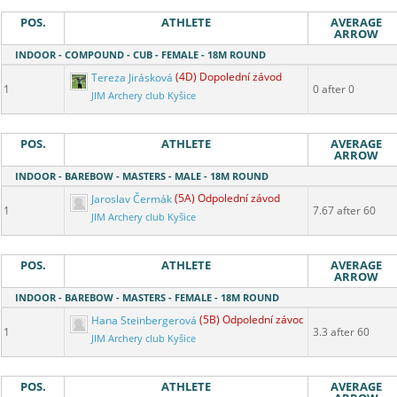
POS.
ATHLETE
AVERAGE
ARROW
INDOOR - COMPOUND - CUB - FEMALE - 18M ROUND
Tereza Jirásková
(4D) Dopolední závod
1
0 after 0
JIM Archery club Kyšice
POS.
ATHLETE
AVERAGE
ARROW
INDOOR - BAREBOW - MASTERS - MALE - 18M ROUND
Jaroslav Čermák
(5A) Odpolední závod
1
7.67 after 60
JIM Archery club Kyšice
POS.
ATHLETE
AVERAGE
ARROW
INDOOR - BAREBOW - MASTERS - FEMALE - 18M ROUND
Hana Steinbergerová
(5B) Odpolední závod
1
3.3 after 60
JIM Archery club Kyšice
POS.
ATHLETE
AVERAGE