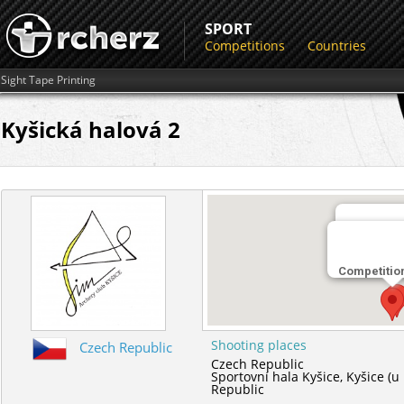
SPORT
Competitions
Countries
Sight Tape Printing
Kyšická halová 2
Shooting 
Sportovní 
Competitio
Shooting places
Czech Republic
Czech Republic
Sportovní hala Kyšice,
Kyšice (u
Republic