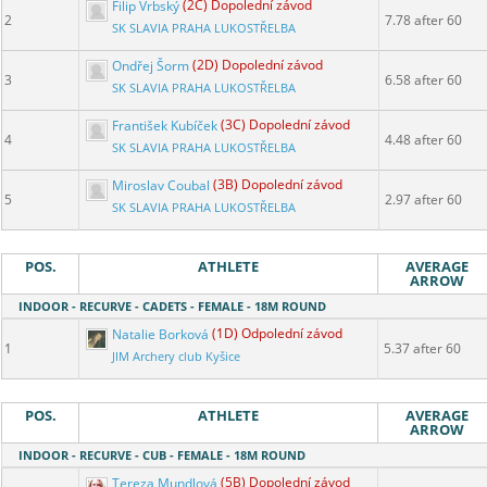
Filip Vrbský
(2C) Dopolední závod
2
7.78 after 60
SK SLAVIA PRAHA LUKOSTŘELBA
Ondřej Šorm
(2D) Dopolední závod
3
6.58 after 60
SK SLAVIA PRAHA LUKOSTŘELBA
František Kubíček
(3C) Dopolední závod
4
4.48 after 60
SK SLAVIA PRAHA LUKOSTŘELBA
Miroslav Coubal
(3B) Dopolední závod
5
2.97 after 60
SK SLAVIA PRAHA LUKOSTŘELBA
POS.
ATHLETE
AVERAGE
ARROW
INDOOR - RECURVE - CADETS - FEMALE - 18M ROUND
Natalie Borková
(1D) Odpolední závod
1
5.37 after 60
JIM Archery club Kyšice
POS.
ATHLETE
AVERAGE
ARROW
INDOOR - RECURVE - CUB - FEMALE - 18M ROUND
Tereza Mundlová
(5B) Dopolední závod