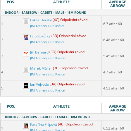
POS.
ATHLETE
AVERAGE
ARROW
INDOOR - BAREBOW - CADETS - MALE - 18M ROUND
Lukáš Horský
(4C) Odpolední závod
1
6.7 after 60
JIM Archery club Kyšice
Filip Vokůrka
(3B) Odpolední závod
2
6.48 after 60
JIM Archery club Kyšice
Jiří Bernard
(3D) Odpolední závod
3
5.45 after 60
JIM Archery club Kyšice
Marek Müller
(3C) Odpolední závod
4
4.7 after 60
JIM Archery club Kyšice
Jan Vejvoda
(3A) Odpolední závod
5
4.52 after 60
JIM Archery club Kyšice
POS.
ATHLETE
AVERAGE
ARROW
INDOOR - BAREBOW - CADETS - FEMALE - 18M ROUND
Kateřina Filipová
(4B) Odpolední závod
1
6.52 after 60
JIM Archery club Kyšice