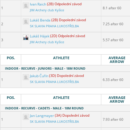
Ivan Raich
(2B) Odpolední závod
1
8.1 after 60
JIM Archery club Kyšice
Lukáš Benda
(2B) Dopolední závod
2
7.25 after 60
SK SLAVIA PRAHA LUKOSTŘELBA
Lukáš Hájek
(2D) Odpolední závod
3
5.57 after 60
JIM Archery club Kyšice
POS.
ATHLETE
AVERAGE
ARROW
INDOOR - RECURVE - JUNIORS - MALE - 18M ROUND
Jakub Čuřín
(3D) Dopolední závod
1
6.33 after 60
SK SLAVIA PRAHA LUKOSTŘELBA
POS.
ATHLETE
AVERAGE
ARROW
INDOOR - RECURVE - CADETS - MALE - 18M ROUND
Jan Langmayer
(3A) Dopolední závod
1
7.93 after 60
SK SLAVIA PRAHA LUKOSTŘELBA