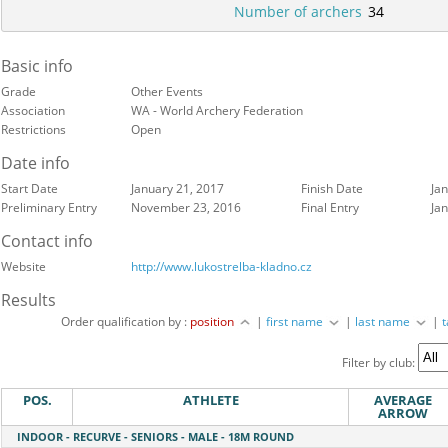
Number of archers
34
Basic info
Grade
Other Events
Association
WA - World Archery Federation
Restrictions
Open
Date info
Start Date
January 21, 2017
Finish Date
Ja
Preliminary Entry
November 23, 2016
Final Entry
Ja
Contact info
Website
http://www.lukostrelba-kladno.cz
Results
Order qualification by :
position
|
first name
|
last name
|
Filter by club:
POS.
ATHLETE
AVERAGE
ARROW
INDOOR - RECURVE - SENIORS - MALE - 18M ROUND