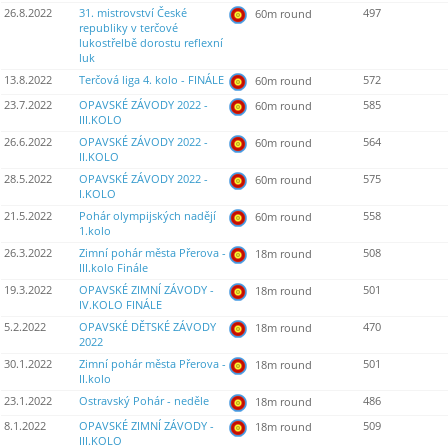
26.8.2022
31. mistrovství České
497
60m round
republiky v terčové
lukostřelbě dorostu reflexní
luk
13.8.2022
Terčová liga 4. kolo - FINÁLE
572
60m round
23.7.2022
OPAVSKÉ ZÁVODY 2022 -
585
60m round
III.KOLO
26.6.2022
OPAVSKÉ ZÁVODY 2022 -
564
60m round
II.KOLO
28.5.2022
OPAVSKÉ ZÁVODY 2022 -
575
60m round
I.KOLO
21.5.2022
Pohár olympijských nadějí
558
60m round
1.kolo
26.3.2022
Zimní pohár města Přerova -
508
18m round
III.kolo Finále
19.3.2022
OPAVSKÉ ZIMNÍ ZÁVODY -
501
18m round
IV.KOLO FINÁLE
5.2.2022
OPAVSKÉ DĚTSKÉ ZÁVODY
470
18m round
2022
30.1.2022
Zimní pohár města Přerova -
501
18m round
II.kolo
23.1.2022
Ostravský Pohár - neděle
486
18m round
8.1.2022
OPAVSKÉ ZIMNÍ ZÁVODY -
509
18m round
III.KOLO