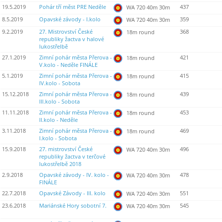
19.5.2019
Pohár tří měst PRE Neděle
437
WA 720 40m 30m
8.5.2019
Opavské závody - I.kolo
359
WA 720 40m 30m
9.2.2019
27. Mistrovství České
368
18m round
republiky žactva v halové
lukostřelbě
27.1.2019
Zimní pohár města Přerova -
421
18m round
V.kolo - Neděle FINÁLE
5.1.2019
Zimní pohár města Přerova -
415
18m round
IV.kolo - Sobota
15.12.2018
Zimní pohár města Přerova -
439
18m round
III.kolo - Sobota
11.11.2018
Zimní pohár města Přerova -
453
18m round
II.kolo - Neděle
3.11.2018
Zimní pohár města Přerova -
469
18m round
I.kolo - Sobota
15.9.2018
27. mistrovství České
496
WA 720 40m 30m
republiky žactva v terčové
lukostřelbě 2018
2.9.2018
Opavské závody - IV. kolo -
478
WA 720 40m 30m
FINÁLE
22.7.2018
Opavské Závody - III. kolo
551
WA 720 40m 30m
23.6.2018
Mariánské Hory sobotní 7.
545
WA 720 40m 30m