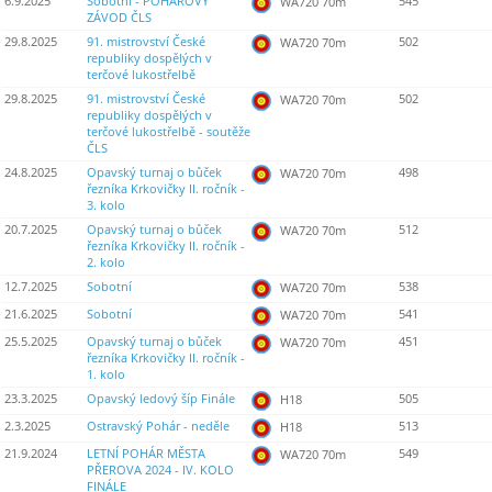
6.9.2025
Sobotní - POHÁROVÝ
545
WA720 70m
ZÁVOD ČLS
29.8.2025
91. mistrovství České
502
WA720 70m
republiky dospělých v
terčové lukostřelbě
29.8.2025
91. mistrovství České
502
WA720 70m
republiky dospělých v
terčové lukostřelbě - soutěže
ČLS
24.8.2025
Opavský turnaj o bůček
498
WA720 70m
řezníka Krkovičky II. ročník -
3. kolo
20.7.2025
Opavský turnaj o bůček
512
WA720 70m
řezníka Krkovičky II. ročník -
2. kolo
12.7.2025
Sobotní
538
WA720 70m
21.6.2025
Sobotní
541
WA720 70m
25.5.2025
Opavský turnaj o bůček
451
WA720 70m
řezníka Krkovičky II. ročník -
1. kolo
23.3.2025
Opavský ledový šíp Finále
505
H18
2.3.2025
Ostravský Pohár - neděle
513
H18
21.9.2024
LETNÍ POHÁR MĚSTA
549
WA720 70m
PŘEROVA 2024 - IV. KOLO
FINÁLE