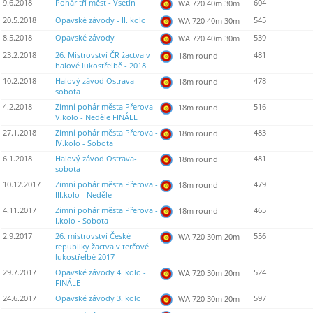
9.6.2018
Pohár tří měst - Vsetín
604
WA 720 40m 30m
20.5.2018
Opavské závody - II. kolo
545
WA 720 40m 30m
8.5.2018
Opavské závody
539
WA 720 40m 30m
23.2.2018
26. Mistrovství ČR žactva v
481
18m round
halové lukostřelbě - 2018
10.2.2018
Halový závod Ostrava-
478
18m round
sobota
4.2.2018
Zimní pohár města Přerova -
516
18m round
V.kolo - Neděle FINÁLE
27.1.2018
Zimní pohár města Přerova -
483
18m round
IV.kolo - Sobota
6.1.2018
Halový závod Ostrava-
481
18m round
sobota
10.12.2017
Zimní pohár města Přerova -
479
18m round
III.kolo - Neděle
4.11.2017
Zimní pohár města Přerova -
465
18m round
I.kolo - Sobota
2.9.2017
26. mistrovství České
556
WA 720 30m 20m
republiky žactva v terčové
lukostřelbě 2017
29.7.2017
Opavské závody 4. kolo -
524
WA 720 30m 20m
FINÁLE
24.6.2017
Opavské závody 3. kolo
597
WA 720 30m 20m