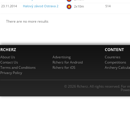
23.11.2014
Halový závod Ostrava 2
514
2x10m
There are no more results
RCHERZ
CONTENT
About Us
Advertising
Countries
Contact Us
Rcherz for Android
Competitions
Terms and Conditions
Rcherz for iOS
Archery Calcula
Privacy Policy
© 2026 Rcherz. All rights reserved. For 
Power