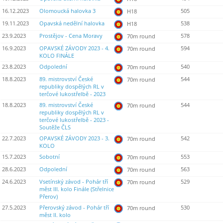
16.12.2023
Olomoucká halovka 3
505
H18
19.11.2023
Opavská nedělní halovka
538
H18
23.9.2023
Prostějov - Cena Moravy
578
70m round
16.9.2023
OPAVSKÉ ZÁVODY 2023 - 4.
594
70m round
KOLO FINÁLE
23.8.2023
Odpolední
540
70m round
18.8.2023
89. mistrovství České
544
70m round
republiky dospělých RL v
terčové lukostřelbě - 2023
18.8.2023
89. mistrovství České
544
70m round
republiky dospělých RL v
terčové lukostřelbě - 2023 -
Soutěže ČLS
22.7.2023
OPAVSKÉ ZÁVODY 2023 - 3.
542
70m round
KOLO
15.7.2023
Sobotní
553
70m round
28.6.2023
Odpolední
563
70m round
24.6.2023
Vsetínský závod - Pohár tří
529
70m round
měst III. kolo Finále (Střelnice
Přerov)
27.5.2023
Přerovský závod - Pohár tří
530
70m round
měst II. kolo