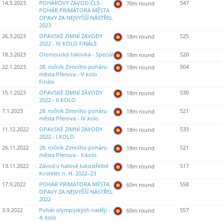
14.5.2023
POHÁROVÝ ZÁVOD ČLS -
547
70m round
POHÁR PRIMÁTORA MĚSTA
OPAVY ZA NEJVYŠŠÍ NÁSTŘEL
2023
26.3.2023
OPAVSKÉ ZIMNÍ ZÁVODY
525
18m round
2022 - IV.KOLO FINÁLE
18.3.2023
Olomoucká halovka - Speciál
520
18m round
22.1.2023
28. ročník Zimního poháru
504
18m round
města Přerova - V.kolo
Finále
15.1.2023
OPAVSKÉ ZIMNÍ ZÁVODY
530
18m round
2022 - II.KOLO
7.1.2023
28. ročník Zimního poháru
521
18m round
města Přerova - IV.kolo
11.12.2022
OPAVSKÉ ZIMNÍ ZÁVODY
533
18m round
2022 - I.KOLO
26.11.2022
28. ročník Zimního poháru
521
18m round
města Přerova - II.kolo
13.11.2022
Závod v halové lukostřelbě
517
18m round
Kostelec n. H. 2022–23
17.9.2022
POHÁR PRIMÁTORA MĚSTA
558
60m round
OPAVY ZA NEJVYŠŠÍ NÁSTŘEL
2022
3.9.2022
Pohár olympijských nadějí -
557
60m round
4. kolo