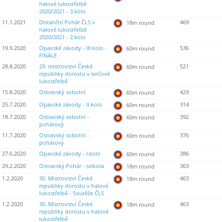
halové lukostřelbě
2020/2021 - 3.kolo
11.1.2021
Distanční Pohár ČLS v
469
18m round
halové lukostřelbě
2020/2021 - 2.kolo
19.9.2020
Opavské závody - III.kolo -
536
60m round
FINÁLE
28.8.2020
29. mistrovství České
521
60m round
republiky dorostu v terčové
lukostřelbě
15.8.2020
Ostravský sobotní
429
60m round
25.7.2020
Opavské závody - II.kolo
314
60m round
18.7.2020
Ostravský sobotní -
392
60m round
pohárový
11.7.2020
Ostravský sobotní -
376
60m round
pohárový
27.6.2020
Opavské závody - I.kolo
386
60m round
29.2.2020
Ostravský Pohár - sobota
363
18m round
1.2.2020
30. Mistrovství České
463
18m round
republiky dorostu v halové
lukostřelbě - Soutěže ČLS
1.2.2020
30. Mistrovství České
463
18m round
republiky dorostu v halové
lukostřelbě