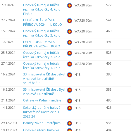
7.9.2024
Opavský turnaj o bůček
572
WA720 70m
řezníka Krkovičky 4. kolo -
Finále
27.7.2024
LETNÍ POHÁR MĚSTA
541
WA720 70m
PŘEROVA 2024 - III. KOLO
15.6.2024
Opavský turnaj o bůček
469
WA720 70m
řezníka Krkovičky 3. kolo
1.6.2024
LETNÍ POHÁR MĚSTA
391
WA720 70m
PŘEROVA 2024 - I. KOLO
25.5.2024
Opavský turnaj o bůček
525
WA720 70m
řezníka Krkovičky 2. kolo
27.4.2024
Opavský turnaj o bůček
403
WA720 70m
řezníka Krkovičky 1. kolo
16.2.2024
33. mistrovství ČR dospělých
388
H18
v halové lukostřelbě -
soutěže ČLS
16.2.2024
33. mistrovství ČR dospělých
388
H18
v halové lukostřelbě
21.1.2024
Ostravský Pohár - neděle
485
H18
14.1.2024
Sokolský pohár v halové
426
H18
lukostřelbě Kostelec n. H.
2023-24
29.12.2023
Halový závod Prostějova
534
H18
19.12.2023
Opavská úterní halovka
494
H18