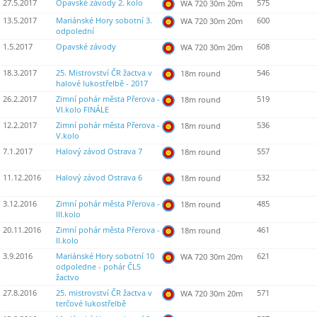
27.5.2017
Opavské závody 2. kolo
575
WA 720 30m 20m
13.5.2017
Mariánské Hory sobotní 3.
600
WA 720 30m 20m
odpolední
1.5.2017
Opavské závody
608
WA 720 30m 20m
18.3.2017
25. Mistrovství ČR žactva v
546
18m round
halové lukostřelbě - 2017
26.2.2017
Zimní pohár města Přerova -
519
18m round
VI.kolo FINÁLE
12.2.2017
Zimní pohár města Přerova -
536
18m round
V.kolo
7.1.2017
Halový závod Ostrava 7
557
18m round
11.12.2016
Halový závod Ostrava 6
532
18m round
3.12.2016
Zimní pohár města Přerova -
485
18m round
III.kolo
20.11.2016
Zimní pohár města Přerova -
461
18m round
II.kolo
3.9.2016
Mariánské Hory sobotní 10
621
WA 720 30m 20m
odpoledne - pohár ČLS
žactvo
27.8.2016
25. mistrovství ČR žactva v
571
WA 720 30m 20m
terčové lukostřelbě