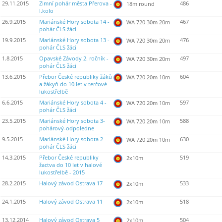
29.11.2015
Zimní pohár města Přerova -
486
18m round
I.kolo
26.9.2015
Mariánské Hory sobota 14 -
467
WA 720 30m 20m
pohár ČLS žáci
19.9.2015
Mariánské Hory sobota 13 -
476
WA 720 30m 20m
pohár ČLS žáci
1.8.2015
Opavské Závody 2. ročník -
497
WA 720 30m 20m
pohár ČLS žáci
13.6.2015
Přebor České republiky žáků
604
WA 720 20m 10m
a žákyň do 10 let v terčové
lukostřelbě
6.6.2015
Mariánské Hory sobota 4 -
597
WA 720 20m 10m
pohár ČLS žáci
23.5.2015
Mariánské Hory sobota 3-
588
WA 720 20m 10m
pohárový-odpoledne
9.5.2015
Mariánské Hory sobota 2 -
630
WA 720 20m 10m
pohár ČLS žáci
14.3.2015
Přebor České republiky
519
2x10m
žactva do 10 let v halové
lukostřelbě - 2015
28.2.2015
Halový závod Ostrava 17
533
2x10m
24.1.2015
Halový závod Ostrava 11
518
2x10m
13.12.2014
Halový závod Ostrava 5
504
2x10m