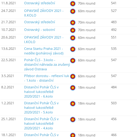
11.8.2021
Ostravský středeční
541
70m round
24.7.2021
OPAVSKÉ ZÁVODY 2021 -
527
60m round
II.KOLO
21.7.2021
Ostravský středeční
483
70m round
10.7.2021
Ostravský - sobotní
492
70m round
20.6.2021
OPAVSKÉ ZÁVODY 2021 -
551
60m round
I.KOLO
13.6.2021
Cena Startu Praha 2021 -
535
60m round
neděle (pohárový závod)
22.5.2021
Pohár ČLS - 3.kolo -
547
60m round
distanční náhrada za zrušený
závod Ostrava
3.5.2021
Přebor dorostu - reflexní luk
547
60m round
- 1.kolo - distanční
8.2.2021
Distanční Pohár ČLS v
484
18m round
halové lukostřelbě
2020/2021 - 6.kolo
1.2.2021
Distanční Pohár ČLS v
503
18m round
halové lukostřelbě
2020/2021 - 5.kolo
25.1.2021
Distanční Pohár ČLS v
456
18m round
halové lukostřelbě
2020/2021 - 4.kolo
18.1.2021
Distanční Pohár ČLS v
466
18m round