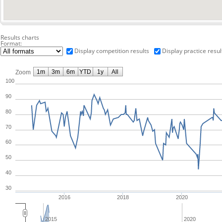
Results charts
Format:
Display competition results
Display practice resul
1m
3m
6m
YTD
1y
All
Zoom
100
90
80
70
60
50
40
30
2016
2018
2020
2015
2020