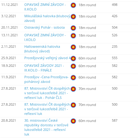
11.12.2021
OPAVSKÉ ZIMNÍ ZÁVODY -
498
18m round
II.KOLO
3.12.2021
Mikulášská halovka (klubový
426
18m round
závod)
20.11.2021
Ostravský Pohár - sobota
504
18m round
13.11.2021
OPAVSKÉ ZIMNÍ ZÁVODY -
526
18m round
I.KOLO
2.11.2021
Halloweenská halovka
235
18m round
(klubový závod)
25.9.2021
Prostějovský veřejný závod 4
555
60m round
18.9.2021
OPAVSKÉ ZÁVODY 2021 -
582
60m round
III.KOLO - FINÁLE
11.9.2021
Prostějov -Cena Prostějova-
582
60m round
pohárový závod
27.8.2021
87. Mistrovství ČR dospělých
500
70m round
v terčové lukostřelbě 2021 -
reflexní luk - Pohár ČLS
27.8.2021
87. Mistrovství ČR dospělých
500
70m round
v terčové lukostřelbě 2021 -
reflexní luk
20.8.2021
30. mistrovství České
587
60m round
republiky dorostu v terčové
lukostřelbě 2021 - reflexní
luk