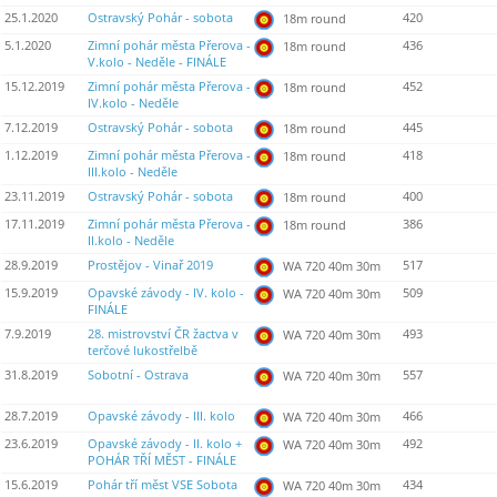
25.1.2020
Ostravský Pohár - sobota
420
18m round
5.1.2020
Zimní pohár města Přerova -
436
18m round
V.kolo - Neděle - FINÁLE
15.12.2019
Zimní pohár města Přerova -
452
18m round
IV.kolo - Neděle
7.12.2019
Ostravský Pohár - sobota
445
18m round
1.12.2019
Zimní pohár města Přerova -
418
18m round
III.kolo - Neděle
23.11.2019
Ostravský Pohár - sobota
400
18m round
17.11.2019
Zimní pohár města Přerova -
386
18m round
II.kolo - Neděle
28.9.2019
Prostějov - Vinař 2019
517
WA 720 40m 30m
15.9.2019
Opavské závody - IV. kolo -
509
WA 720 40m 30m
FINÁLE
7.9.2019
28. mistrovství ČR žactva v
493
WA 720 40m 30m
terčové lukostřelbě
31.8.2019
Sobotní - Ostrava
557
WA 720 40m 30m
28.7.2019
Opavské závody - III. kolo
466
WA 720 40m 30m
23.6.2019
Opavské závody - II. kolo +
492
WA 720 40m 30m
POHÁR TŘÍ MĚST - FINÁLE
15.6.2019
Pohár tří měst VSE Sobota
434
WA 720 40m 30m