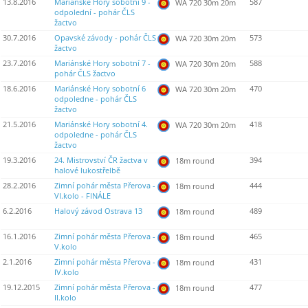
13.8.2016
Mariánské Hory sobotní 9 -
587
WA 720 30m 20m
odpolední - pohár ČLS
žactvo
30.7.2016
Opavské závody - pohár ČLS
573
WA 720 30m 20m
žactvo
23.7.2016
Mariánské Hory sobotní 7 -
588
WA 720 30m 20m
pohár ČLS žactvo
18.6.2016
Mariánské Hory sobotní 6
470
WA 720 30m 20m
odpoledne - pohár ČLS
žactvo
21.5.2016
Mariánské Hory sobotní 4.
418
WA 720 30m 20m
odpoledne - pohár ČLS
žactvo
19.3.2016
24. Mistrovství ČR žactva v
394
18m round
halové lukostřelbě
28.2.2016
Zimní pohár města Přerova -
444
18m round
VI.kolo - FINÁLE
6.2.2016
Halový závod Ostrava 13
489
18m round
16.1.2016
Zimní pohár města Přerova -
465
18m round
V.kolo
2.1.2016
Zimní pohár města Přerova -
431
18m round
IV.kolo
19.12.2015
Zimní pohár města Přerova -
477
18m round
II.kolo