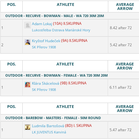
POS.
ATHLETE
AVERAGE
ARROW
OUTDOOR - RECURVE - BOWMAN - MALE - WA 720 30M 20M
Adam Lokaj
(10A) II.SKUPINA
1
8.42 after 72
Lukostřelba Ostrava Mariánské Hory
Kryštof Hudeček
(9A) II.SKUPINA
2
5.42 after 72
SK Přerov 1908
POS.
ATHLETE
AVERAGE
ARROW
OUTDOOR - RECURVE - BOWMAN - FEMALE - WA 720 30M 20M
Klára Skácelová
(9B) II.SKUPINA
1
6.11 after 72
SK Přerov 1908
POS.
ATHLETE
AVERAGE
ARROW
OUTDOOR - BAREBOW - MASTERS - FEMALE - 50M ROUND
Ludmila Bartošová
(8D) I. SKUPINA
1
5.47 after 72
LK JUVENTUS Karviná