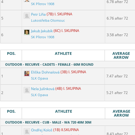
4
6.78 after 72
SK Přerov 1908
Petr Líňa
(7B) I. SKUPINA
5
6.76 after 72
Lukostřelba Olomouc
Jakub Jakubík
(6C) I. SKUPINA
6
3.58 after 72
SK Přerov 1908
POS.
ATHLETE
AVERAGE
ARROW
OUTDOOR - RECURVE - CADETS - FEMALE - 60M ROUND
Eliška Dohnalová
(3B) I. SKUPINA
1
7.47 after 72
SLK Opava
Nela Julínková
(4B) I. SKUPINA
2
5.21 after 72
SLK Opava
POS.
ATHLETE
AVERAGE
ARROW
OUTDOOR - RECURVE - CUB - MALE - WA 720 40M 30M
Ondřej Kološ
(1B) II.SKUPINA
1
8.43 after 72