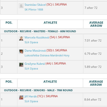
Stanislav Skácel
(5C) I. SKUPINA
3
7 after 72
SK Přerov 1908
POS.
ATHLETE
AVERAGE
ARROW
OUTDOOR - RECURVE - MASTERS - FEMALE - 60M ROUND
Marcela Kozáková
(5A) I. SKUPINA
1
7.01 after 72
SLK Opava
Dana Masárová
(5D) I. SKUPINA
2
6.79 after 72
Lukostřelba Ostrava Mariánské Hory
Gražyna Kubná
(4A) I. SKUPINA
3
5.89 after 72
SLK Opava
POS.
ATHLETE
AVERAGE
ARROW
OUTDOOR - RECURVE - SENIORS - MALE - 70M ROUND
Jiří Herák
(1C) I. SKUPINA
1
8.64 after 72
SLK Opava