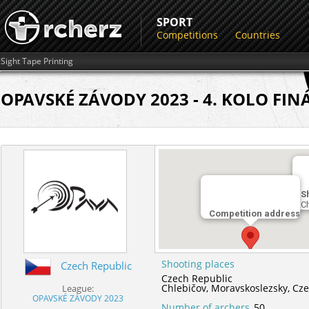
SPORT
Competitions
Countries
Sight Tape Printing
OPAVSKÉ ZÁVODY 2023 - 4. KOLO FIN
S
C
Competition address
Shooting places
Czech Republic
Czech Republic
Chlebičov,
Moravskoslezsky,
Cze
League:
OPAVSKÉ ZÁVODY 2023
Number of archers
50