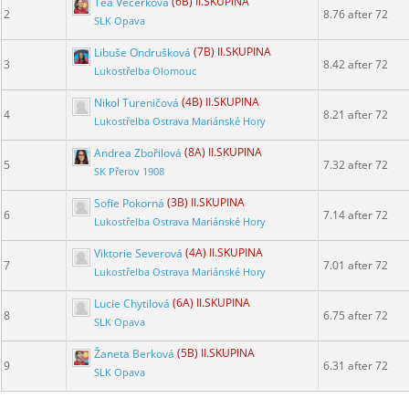
Tea Večerková
(6B) II.SKUPINA
2
8.76 after 72
SLK Opava
Libuše Ondrušková
(7B) II.SKUPINA
3
8.42 after 72
Lukostřelba Olomouc
Nikol Tureničová
(4B) II.SKUPINA
4
8.21 after 72
Lukostřelba Ostrava Mariánské Hory
Andrea Zbořilová
(8A) II.SKUPINA
5
7.32 after 72
SK Přerov 1908
Sofie Pokorná
(3B) II.SKUPINA
6
7.14 after 72
Lukostřelba Ostrava Mariánské Hory
Viktorie Severová
(4A) II.SKUPINA
7
7.01 after 72
Lukostřelba Ostrava Mariánské Hory
Lucie Chytilová
(6A) II.SKUPINA
8
6.75 after 72
SLK Opava
Žaneta Berková
(5B) II.SKUPINA
9
6.31 after 72
SLK Opava