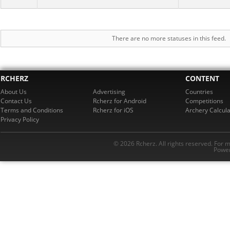
There are no more statuses in this feed.
RCHERZ
CONTENT
About Us
Advertising
Countries
Contact Us
Rcherz for Android
Competitions
Terms and Conditions
Rcherz for iOS
Archery Calcula
Privacy Policy
© 2026 Rcherz. All rights reserved. For 
Power