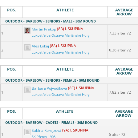
POS.
ATHLETE
AVERAGE
ARROW
OUTDOOR - BAREBOW - SENIORS - MALE - 50M ROUND
Martin Prekop
(8B) I. SKUPINA
1
7.33 after 72
Lukostřelba Ostrava Mariánské Hory
Aleš Lokaj
(8A) I. SKUPINA
2
6.36 after 72
Lukostřelba Ostrava Mariánské Hory
POS.
ATHLETE
AVERAGE
ARROW
OUTDOOR - BAREBOW - SENIORS - FEMALE - 50M ROUND
Barbara Vojvodíková
(8C) I. SKUPINA
1
7.82 after 72
Lukostřelba Ostrava Mariánské Hory
POS.
ATHLETE
AVERAGE
ARROW
OUTDOOR - BAREBOW - CADETS - FEMALE - 30M ROUND
Sabina Korejzová
(9A) I. SKUPINA
1
6 after 72
SK Přerov 1908