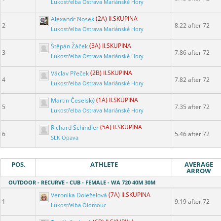
Lukostřelba Ostrava Mariánské Hory
Alexandr Nosek
(2A) II.SKUPINA
2
8.22 after 72
Lukostřelba Ostrava Mariánské Hory
Štěpán Žáček
(3A) II.SKUPINA
3
7.86 after 72
Lukostřelba Ostrava Mariánské Hory
Václav Přeček
(2B) II.SKUPINA
4
7.82 after 72
Lukostřelba Ostrava Mariánské Hory
Martin Česelský
(1A) II.SKUPINA
5
7.35 after 72
Lukostřelba Ostrava Mariánské Hory
Richard Schindler
(5A) II.SKUPINA
6
5.46 after 72
SLK Opava
POS.
ATHLETE
AVERAGE
ARROW
OUTDOOR - RECURVE - CUB - FEMALE - WA 720 40M 30M
Veronika Doleželová
(7A) II.SKUPINA
1
9.19 after 72
Lukostřelba Olomouc