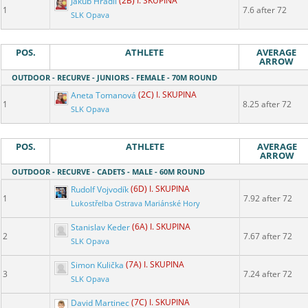
Jakub Hradil
(2B) I. SKUPINA
1
7.6 after 72
SLK Opava
POS.
ATHLETE
AVERAGE
ARROW
OUTDOOR - RECURVE - JUNIORS - FEMALE - 70M ROUND
Aneta Tomanová
(2C) I. SKUPINA
1
8.25 after 72
SLK Opava
POS.
ATHLETE
AVERAGE
ARROW
OUTDOOR - RECURVE - CADETS - MALE - 60M ROUND
Rudolf Vojvodík
(6D) I. SKUPINA
1
7.92 after 72
Lukostřelba Ostrava Mariánské Hory
Stanislav Keder
(6A) I. SKUPINA
2
7.67 after 72
SLK Opava
Simon Kulička
(7A) I. SKUPINA
3
7.24 after 72
SLK Opava
David Martinec
(7C) I. SKUPINA