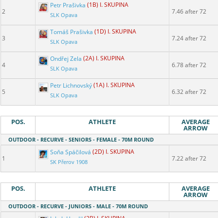
Petr Prašivka
(1B) I. SKUPINA
2
7.46 after 72
SLK Opava
Tomáš Prašivka
(1D) I. SKUPINA
3
7.24 after 72
SLK Opava
Ondřej Zela
(2A) I. SKUPINA
4
6.78 after 72
SLK Opava
Petr Lichnovský
(1A) I. SKUPINA
5
6.32 after 72
SLK Opava
POS.
ATHLETE
AVERAGE
ARROW
OUTDOOR - RECURVE - SENIORS - FEMALE - 70M ROUND
Soňa Spáčilová
(2D) I. SKUPINA
1
7.22 after 72
SK Přerov 1908
POS.
ATHLETE
AVERAGE
ARROW
OUTDOOR - RECURVE - JUNIORS - MALE - 70M ROUND