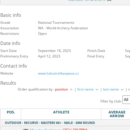
Basic info
Grade
National Tournaments
Association
WA - World Archery Federation
Restrictions
Open
Date info
Start Date
September 16, 2023
Finish Date
Se
Preliminary Entry
April 12, 2023
Final Entry
Se
Contact info
Website
www.lukostrelbaopava.cz
Results
Order qualification by :
position
|
first name
|
last name
|
Filter by club:
POS.
ATHLETE
AVERAGE
ARROW
OUTDOOR - RECURVE - MASTERS 60+ - MALE - 60M ROUND