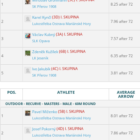
Miroslav Grohmann
(3C) I. SKUPINA
1
8.25 after 72
SK Přerov 1908
Karel Kynčl
(3D) I. SKUPINA
2
7.96 after 72
Lukostřelba Ostrava Mariánské Hory
Václav Kubný
(3A) I. SKUPINA
3
7.57 after 72
SLK Opava
Zdeněk Kužílek
(6B) I. SKUPINA
4
6.35 after 72
LK Jeseník
Ivo Jakubík
(4C) I. SKUPINA
5
3.81 after 72
SK Přerov 1908
POS.
ATHLETE
AVERAGE
ARROW
OUTDOOR - RECURVE - MASTERS - MALE - 60M ROUND
Pavel Miženko
(5B) I. SKUPINA
1
8.01 after 72
Lukostřelba Ostrava Mariánské Hory
Josef Pokorný
(4D) I. SKUPINA
2
7.86 after 72
Lukostřelba Ostrava Mariánské Hory