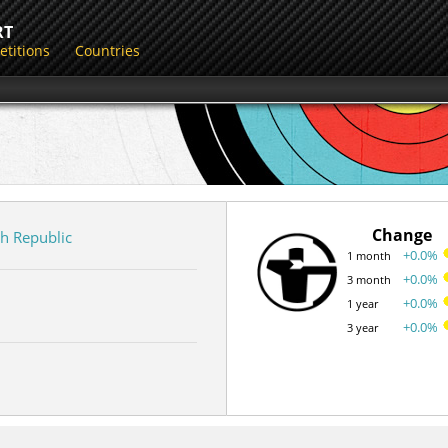
RT
titions
Countries
Change
h Republic
+0.0%
1 month
+0.0%
3 month
+0.0%
1 year
+0.0%
3 year