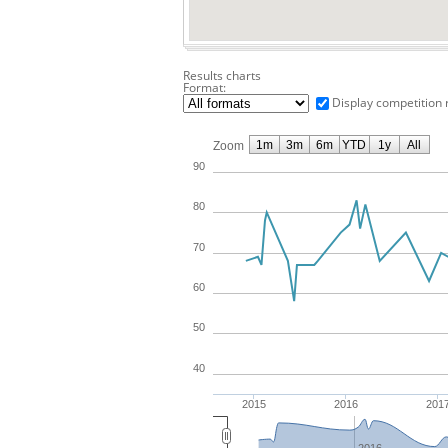
Results charts
Format:
Display competition 
1m
3m
6m
YTD
1y
All
Zoom
90
80
70
60
50
40
2015
2016
201