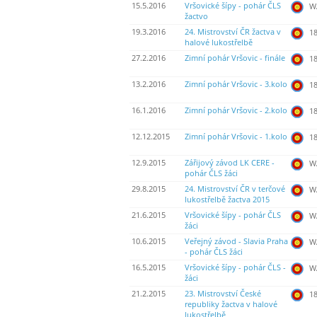
15.5.2016
Vršovické šípy - pohár ČLS
WA
žactvo
19.3.2016
24. Mistrovství ČR žactva v
18
halové lukostřelbě
27.2.2016
Zimní pohár Vršovic - finále
18
13.2.2016
Zimní pohár Vršovic - 3.kolo
18
16.1.2016
Zimní pohár Vršovic - 2.kolo
18
12.12.2015
Zimní pohár Vršovic - 1.kolo
18
12.9.2015
Zářijový závod LK CERE -
WA
pohár ČLS žáci
29.8.2015
24. Mistrovství ČR v terčové
WA
lukostřelbě žactva 2015
21.6.2015
Vršovické šípy - pohár ČLS
WA
žáci
10.6.2015
Veřejný závod - Slavia Praha
WA
- pohár ČLS žáci
16.5.2015
Vršovické šípy - pohár ČLS -
WA
žáci
21.2.2015
23. Mistrovství České
18
republiky žactva v halové
lukostřelbě