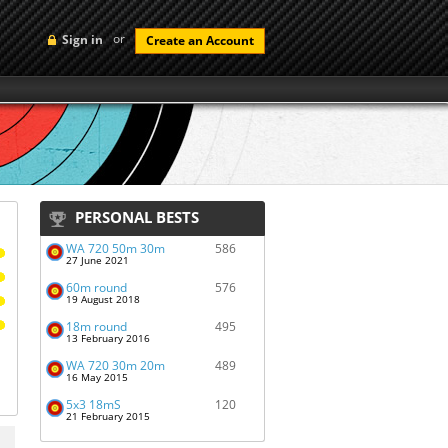
or
Sign in
Create an Account
PERSONAL BESTS
WA 720 50m 30m
586
27 June 2021
60m round
576
19 August 2018
18m round
495
13 February 2016
WA 720 30m 20m
489
16 May 2015
5x3 18mS
120
21 February 2015