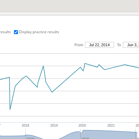
results
Display practice results
From
Jul 22, 2014
To
Jun 3,
7
2018
2019
2020
2021
2