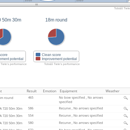
2018
2020
2
Tobiáš Tiele
0 50m 30m
18m round
score
Clean score
ement potential
Improvement potential
 Tiele's performance
Tobiáš Tiele's performance
t
Result
Emotion
Equipment
Weather
465
No bow specified , No arrows
m round
specified
586
Recurve , No arrows specified
 720 50m 30m
554
Recurve , No arrows specified
 720 50m 30m
580
Recurve , No arrows specified
 720 50m 30m