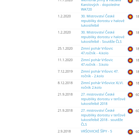
11.7.2020
Memoriál Jiřiny a Václava
WA
Karolových - dopoledne
WA720
1.2.2020
30. Mistrovství České
18
republiky dorostu v halové
lukostřelbě
1.2.2020
30. Mistrovství České
18
republiky dorostu v halové
lukostřelbě - Soutěže ČLS
25.1.2020
Zimní pohár Vršovic
18
47.ročník - 4.kolo
11.1.2020
Zimní pohár Vršovic
18
47.ročník - 3.kolo
7.12.2019
Zimní pohár Vršovic 47.
18
ročník - 2.kolo
8.12.2018
Zimní pohár Vršovice XLVI.
18
ročník 2.kolo
21.9.2018
27. mistrovství České
60
republiky dorostu v terčové
lukostřelbě 2018
21.9.2018
27. mistrovství České
60
republiky dorostu v terčové
lukostřelbě 2018 - soutěže
ČLS
2.9.2018
VRŠOVICKÉ ŠÍPY - 5
60