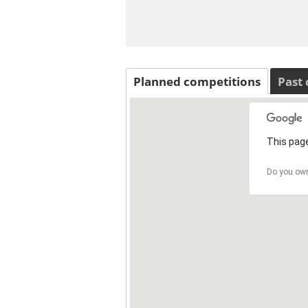
Planned competitions
Past
This page
Do you own