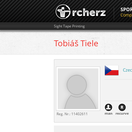
SPO
Compe
Sight Tape Printing
Tobiáš
Tiele
Czec
man
recurve
Reg. Nr.:
11402611