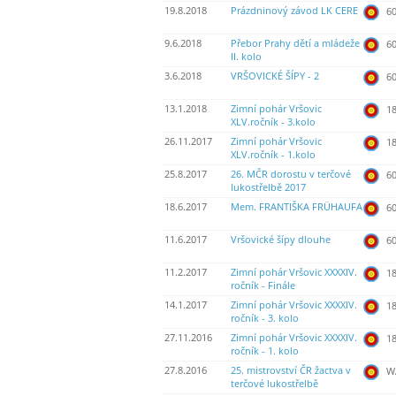
19.8.2018
Prázdninový závod LK CERE
60
9.6.2018
Přebor Prahy dětí a mládeže
60
II. kolo
3.6.2018
VRŠOVICKÉ ŠÍPY - 2
60
13.1.2018
Zimní pohár Vršovic
18
XLV.ročník - 3.kolo
26.11.2017
Zimní pohár Vršovic
18
XLV.ročník - 1.kolo
25.8.2017
26. MČR dorostu v terčové
60
lukostřelbě 2017
18.6.2017
Mem. FRANTIŠKA FRÜHAUFA
60
11.6.2017
Vršovické šípy dlouhe
60
11.2.2017
Zimní pohár Vršovic XXXXIV.
18
ročník - Finále
14.1.2017
Zimní pohár Vršovic XXXXIV.
18
ročník - 3. kolo
27.11.2016
Zimní pohár Vršovic XXXXIV.
18
ročník - 1. kolo
27.8.2016
25. mistrovství ČR žactva v
WA
terčové lukostřelbě