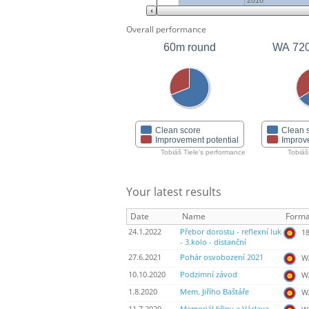
2016
Overall performance
60m round
WA 72
Clean score
Clean 
Improvement potential
Improv
Tobiáš Tiele's performance
Tobiáš
Your latest results
Date
Name
Forma
24.1.2022
Přebor dorostu - reflexní luk
18
- 3.kolo - distanční
27.6.2021
Pohár osvobození 2021
WA
10.10.2020
Podzimní závod
WA
1.8.2020
Mem. Jiřího Baštáře
WA