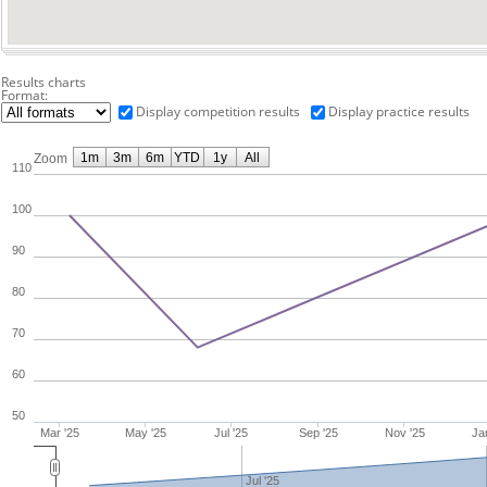
Results charts
Format:
Display competition results
Display practice results
1m
3m
6m
YTD
1y
All
Zoom
110
100
90
80
70
60
50
Mar '25
May '25
Jul '25
Sep '25
Nov '25
Ja
Jul '25