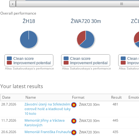
Overall performance
ŽH18
ŽWA720 30m
ZČ
Clean score
Clean score
Clean 
Improvement potential
Improvement potential
Improv
Alisa Sakalouskaya's performance
Alisa Sakalouskaya's performance
Alisa Sakalou
Your latest results
Date
Name
Format
Result
Emoti
28.7.2026
Závodní úterý na Střeleckém
481
ŽWA720 30m
ostrově holé a kladkové luky
10 kolo
11.7.2026
Memoriál Jiřiny a Václava
445
ŽWA720 30m
Karolových
20.6.2026
Memoriál Františka Fruhaufa
435
ŽWA720 30m