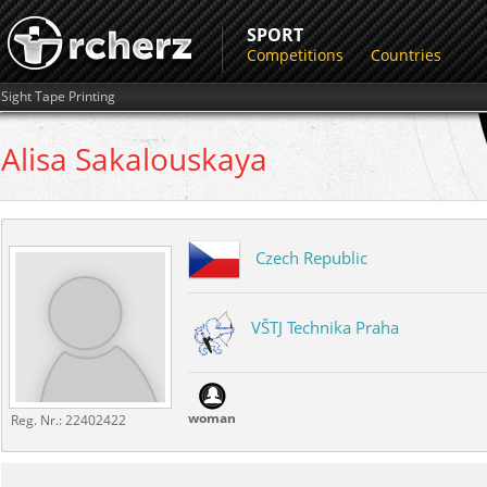
SPORT
Competitions
Countries
Sight Tape Printing
Alisa
Sakalouskaya
Czech Republic
VŠTJ Technika Praha
woman
Reg. Nr.:
22402422