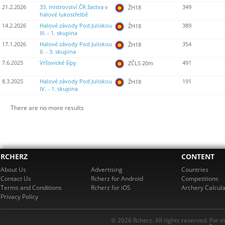
21.2.2026
33. mistrovství ČR žactva v
349
ŽH18
halové lukostřelbě
14.2.2026
Halové závody Pod Juliskou
389
ŽH18
III. - 1. skupina
17.1.2026
Halové závody Pod Juliskou
354
ŽH18
II. - 3. skupina
7.6.2025
Vršovické šípy
491
ZČLS 20m
8.3.2025
Halové závody Pod Juliskou
191
ŽH18
IV. - 1. skupina
There are no more results
RCHERZ
CONTENT
About Us
Advertising
Countries
Contact Us
Rcherz for Android
Competitions
Terms and Conditions
Rcherz for iOS
Archery Calcula
Privacy Policy
© 2026 Rcherz. All rights reserved. For 