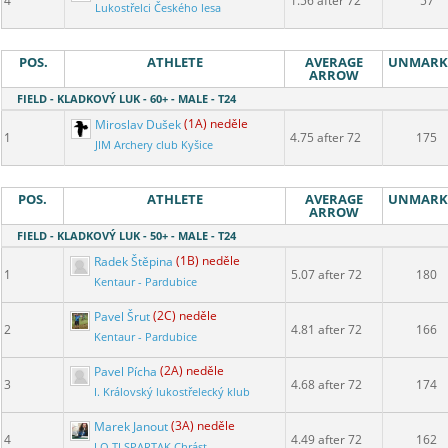
4
1.56 after 72
57
Lukostřelci Českého lesa
POS.
ATHLETE
AVERAGE
UNMARK
ARROW
FIELD - KLADKOVÝ LUK - 60+ - MALE - T24
Miroslav Dušek
(1A) neděle
1
4.75 after 72
175
JIM Archery club Kyšice
POS.
ATHLETE
AVERAGE
UNMARK
ARROW
FIELD - KLADKOVÝ LUK - 50+ - MALE - T24
Radek Štěpina
(1B) neděle
1
5.07 after 72
180
Kentaur - Pardubice
Pavel Šrut
(2C) neděle
2
4.81 after 72
166
Kentaur - Pardubice
Pavel Pícha
(2A) neděle
3
4.68 after 72
174
I. Královský lukostřelecký klub
Marek Janout
(3A) neděle
4
4.49 after 72
162
LO TJ SPARTAK Chrást