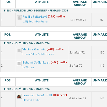
POS.
ATHLETE
AVERAGE
UNMARK
ARROW
FIELD - REFLEXNÍ LUK - BEGINNER - FEMALE - ŽT24
Rozálie Felčárková
(22A) neděle
1
1.71 after 72
67
VŠTJ Technika Praha
POS.
ATHLETE
AVERAGE
UNMARK
ARROW
FIELD - HOLÝ LUK - 60+ - MALE - T24
Vladimír Gavriněv
(24B) neděle
1
3.4 after 72
136
Lukostřelba Dobřichovice
Bohumil Spálenka st.
(24C) neděle
2
3 after 72
115
LK Votice
POS.
ATHLETE
AVERAGE
UNMARK
ARROW
FIELD - HOLÝ LUK - 50+ - MALE - T24
František Hadaš ml HL
(8B) neděle
1
4.26 after 72
148
SK Start Praha