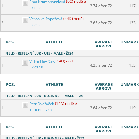
Ema Krumphanzlová
(9C) neděle
1
3.74 after 72
117
LK CERE
Veronika Papežová
(24D) neděle
2
3.65 after 72
133
LK CERE
POS.
ATHLETE
AVERAGE
UNMARK
ARROW
FIELD - REFLEXNÍ LUK - U15 - MALE - ŽT24
Vilém Havlíček
(14D) neděle
1
4.25 after 72
153
LK CERE
POS.
ATHLETE
AVERAGE
UNMARK
ARROW
FIELD - REFLEXNÍ LUK - BEGINNER - MALE - T24
Petr Dvořáček
(14A) neděle
1
3.64 after 72
119
1. LK Plzeň 1935
POS.
ATHLETE
AVERAGE
UNMARK
ARROW
FIELD - REFLEXNÍ LUK - BEGINNER - MALE - ŽT24