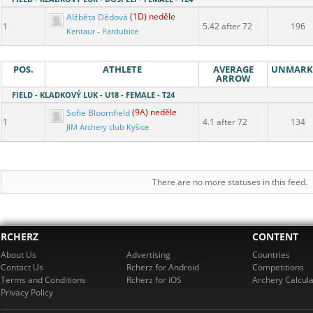
Alžběta Dědová
(1D) neděle
1
5.42 after 72
196
Kentaur - Pardubice
POS.
ATHLETE
AVERAGE
UNMARK
ARROW
FIELD - KLADKOVÝ LUK - U18 - FEMALE - T24
Sofie Bloomfield
(9A) neděle
1
4.1 after 72
134
JIM Archery club Kyšice
There are no more statuses in this feed.
RCHERZ
CONTENT
About Us
Advertising
Countries
Contact Us
Rcherz for Android
Competitions
Terms and Conditions
Rcherz for iOS
Archery Calcula
Privacy Policy