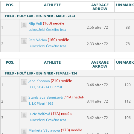
POS.
ATHLETE
AVERAGE
UNMARK
ARROW
FIELD - HOLÝ LUK - BEGINNER - MALE - ŽT24
Filip Volf
(16B) neděle
1
2.56 after 72
88
Lukostřelci Českého lesa
Petr Václav
(16C) neděle
2
2.33 after 72
78
Lukostřelci Českého lesa
POS.
ATHLETE
AVERAGE
UNMARK
ARROW
FIELD - HOLÝ LUK - BEGINNER - FEMALE - T24
Jana Knotová
(21C) neděle
1
3.46 after 72
120
LO TJ SPARTAK Chrást
Stanislava Benešová
(11A) neděle
2
3.44 after 72
112
1. LK Plzeň 1935
Lucie Volfová
(17A) neděle
3
3.42 after 72
106
Lukostřelci Českého lesa
Markéta Václavová
(17B) neděle