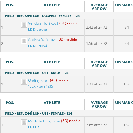
POS.
ATHLETE
AVERAGE
UNMARK
ARROW
FIELD - REFLEXNÍ LUK - DOSPĚLÍ - FEMALE - T24
Vendula Horáková
(3C) neděle
1
2.42 after 72
84
LK Druztová
Andrea Vaňatová
(3D) neděle
2
1.56 after 72
44
LK Druztová
POS.
ATHLETE
AVERAGE
UNMARK
ARROW
FIELD - REFLEXNÍ LUK - U21 - MALE - T24
Ondřej Kilian
(4C) neděle
1
3.72 after 72
138
1. LK Plzeň 1935
POS.
ATHLETE
AVERAGE
UNMARK
ARROW
FIELD - REFLEXNÍ LUK - U21 - FEMALE - T24
Markéta Fliegerová
(5D) neděle
1
3.65 after 72
137
LK CERE