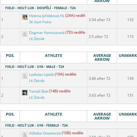
ARROW
FIELD - HOLÝ LUK - DOSPĚLÍ - FEMALE - T24
Helena Jeřábková HL
(24A) neděle
1
3.54 after 72
133
SK Start Praha
Dagmar Hamouzová
(7D) neděle
2
3.5 after 72
115
LK Žebrák
POS.
ATHLETE
AVERAGE
UNMARK
ARROW
FIELD - HOLÝ LUK - U18 - MALE - T24
Ladislav Lipták
(10A) neděle
1
3.86 after 72
139
LK Žebrák
Tomáš Bak
(14B) neděle
2
3.63 after 72
131
LK Žebrák
POS.
ATHLETE
AVERAGE
UNMARK
ARROW
FIELD - HOLÝ LUK - U18 - FEMALE - T24
Alžběta Ostatnická
(10B) neděle