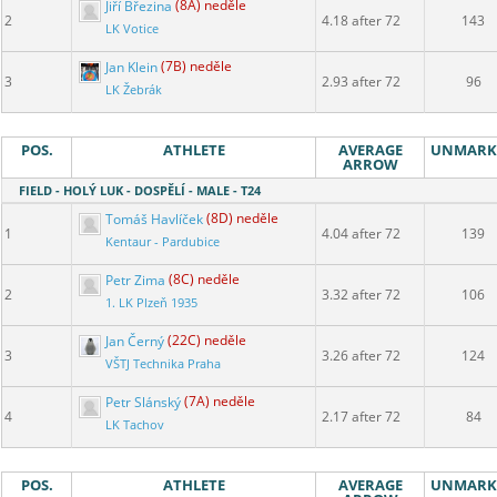
Jiří Březina
(8A) neděle
2
4.18 after 72
143
LK Votice
Jan Klein
(7B) neděle
3
2.93 after 72
96
LK Žebrák
POS.
ATHLETE
AVERAGE
UNMARK
ARROW
FIELD - HOLÝ LUK - DOSPĚLÍ - MALE - T24
Tomáš Havlíček
(8D) neděle
1
4.04 after 72
139
Kentaur - Pardubice
Petr Zima
(8C) neděle
2
3.32 after 72
106
1. LK Plzeň 1935
Jan Černý
(22C) neděle
3
3.26 after 72
124
VŠTJ Technika Praha
Petr Slánský
(7A) neděle
4
2.17 after 72
84
LK Tachov
POS.
ATHLETE
AVERAGE
UNMARK