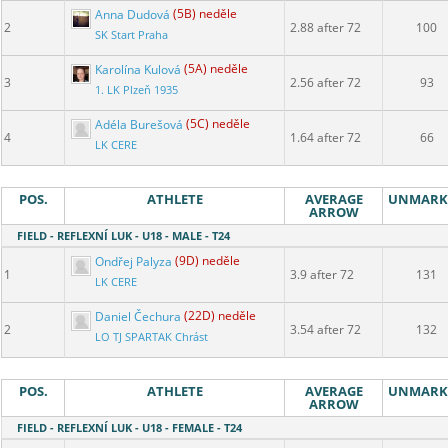
Anna Dudová
(5B) neděle
2
2.88 after 72
100
SK Start Praha
Karolína Kulová
(5A) neděle
3
2.56 after 72
93
1. LK Plzeň 1935
Adéla Burešová
(5C) neděle
4
1.64 after 72
66
LK CERE
POS.
ATHLETE
AVERAGE
UNMARK
ARROW
FIELD - REFLEXNÍ LUK - U18 - MALE - T24
Ondřej Palyza
(9D) neděle
1
3.9 after 72
131
LK CERE
Daniel Čechura
(22D) neděle
2
3.54 after 72
132
LO TJ SPARTAK Chrást
POS.
ATHLETE
AVERAGE
UNMARK
ARROW
FIELD - REFLEXNÍ LUK - U18 - FEMALE - T24