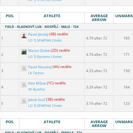
POS.
ATHLETE
AVERAGE
UNMARK
ARROW
FIELD - KLADKOVÝ LUK - DOSPĚLÍ - MALE - T24
Pavel Jánský
(4B) neděle
1
4.79 after 72
165
LO TJ SPARTAK Chrást
Martin Dufek
(2D) neděle
2
4.74 after 72
171
LO TJ Dynamo Liberec
Pavel Novotný
(4A) neděle
3
4.33 after 72
150
LK Tachov
Petr Křížek
(1C) neděle
4
3.29 after 72
164
SK Bystřice
Jakub Stuš
(3B) neděle
5
3.19 after 72
123
LO TJ SPARTAK Chrást
POS.
ATHLETE
AVERAGE
UNMARK
ARROW
FIELD - KLADKOVÝ LUK - DOSPĚLÍ - FEMALE - T24