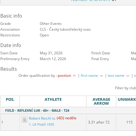
Basic info
Grade
Other Events
Association
CLS - Český lukostřelecký svaz
Restrictions
Open
Competition address
Date info
Start Date
May 31, 2026
Finish Date
Ma
Preliminary Entry
March 12, 2026
Final Entry
Ma
Results
Order qualification by :
position
|
first name
|
last name
|
Filter by clu
POS.
ATHLETE
AVERAGE
UNMARK
ARROW
FIELD - REFLEXNÍ LUK - 60+ - MALE - T24
Robert Reichl st.
(4D) neděle
1
3.31 after 72
115
1. LK Plzeň 1935