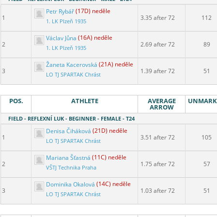
Petr Rybář
(17D) neděle
1
3.35 after 72
112
1. LK Plzeň 1935
Václav Jůna
(16A) neděle
2
2.69 after 72
89
1. LK Plzeň 1935
Žaneta Kacerovská
(21A) neděle
3
1.39 after 72
51
LO TJ SPARTAK Chrást
POS.
ATHLETE
AVERAGE
UNMARK
ARROW
FIELD - REFLEXNÍ LUK - BEGINNER - FEMALE - T24
Denisa Čiháková
(21D) neděle
1
3.51 after 72
105
LO TJ SPARTAK Chrást
Mariana Šťastná
(11C) neděle
2
1.75 after 72
57
VŠTJ Technika Praha
Dominika Okalová
(14C) neděle
3
1.03 after 72
51
LO TJ SPARTAK Chrást