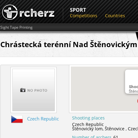
SPORT
Competitions
Countries
Sight Tape Printing
Chrástecká terénní Nad Štěnovickým
Shoo
Štěn
Shooting places
Czech Republic
Czech Republic
Štěnovický lom,
Štěnovice ,
Czec
Number of archers
61