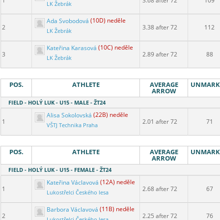
1
3.68 after 72
109
LK Žebrák
Ada Svobodová
(10D) neděle
2
3.38 after 72
112
LK Žebrák
Kateřina Karasová
(10C) neděle
3
2.89 after 72
88
LK Žebrák
POS.
ATHLETE
AVERAGE
UNMARK
ARROW
FIELD - HOLÝ LUK - U15 - MALE - ŽT24
Alisa Sokolovská
(22B) neděle
1
2.01 after 72
71
VŠTJ Technika Praha
POS.
ATHLETE
AVERAGE
UNMARK
ARROW
FIELD - HOLÝ LUK - U15 - FEMALE - ŽT24
Kateřina Václavová
(12A) neděle
1
2.68 after 72
67
Lukostřelci Českého lesa
Barbora Václavová
(11B) neděle
2
2.25 after 72
76
Lukostřelci Českého lesa