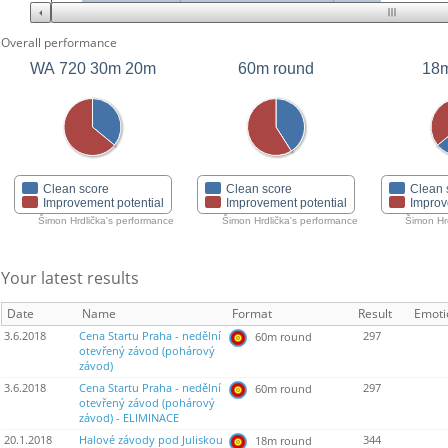
Overall performance
WA 720 30m 20m
60m round
18m
Clean score
Clean score
Clean 
Improvement potential
Improvement potential
Improv
Šimon Hrdlička's performance
Šimon Hrdlička's performance
Šimon Hr
Your latest results
Date
Name
Format
Result
Emoti
3.6.2018
Cena Startu Praha - nedělní
297
60m round
otevřený závod (pohárový
závod)
3.6.2018
Cena Startu Praha - nedělní
297
60m round
otevřený závod (pohárový
závod) - ELIMINACE
20.1.2018
Halové závody pod Juliskou
344
18m round