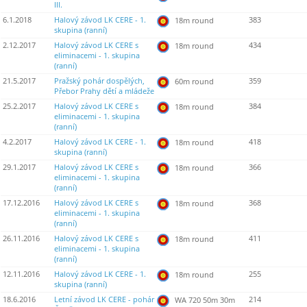
III.
6.1.2018
Halový závod LK CERE - 1.
383
18m round
skupina (ranní)
2.12.2017
Halový závod LK CERE s
434
18m round
eliminacemi - 1. skupina
(ranní)
21.5.2017
Pražský pohár dospělých,
359
60m round
Přebor Prahy dětí a mládeže
25.2.2017
Halový závod LK CERE s
384
18m round
eliminacemi - 1. skupina
(ranní)
4.2.2017
Halový závod LK CERE - 1.
418
18m round
skupina (ranní)
29.1.2017
Halový závod LK CERE s
366
18m round
eliminacemi - 1. skupina
(ranní)
17.12.2016
Halový závod LK CERE s
368
18m round
eliminacemi - 1. skupina
(ranní)
26.11.2016
Halový závod LK CERE s
411
18m round
eliminacemi - 1. skupina
(ranní)
12.11.2016
Halový závod LK CERE - 1.
255
18m round
skupina (ranní)
18.6.2016
Letní závod LK CERE - pohár
214
WA 720 50m 30m