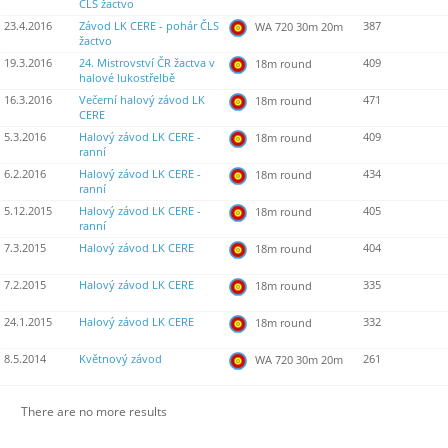
ČLS žactvo
23.4.2016
Závod LK CERE - pohár ČLS
387
WA 720 30m 20m
žactvo
19.3.2016
24. Mistrovství ČR žactva v
409
18m round
halové lukostřelbě
16.3.2016
Večerní halový závod LK
471
18m round
CERE
5.3.2016
Halový závod LK CERE -
409
18m round
ranní
6.2.2016
Halový závod LK CERE -
434
18m round
ranní
5.12.2015
Halový závod LK CERE -
405
18m round
ranní
7.3.2015
Halový závod LK CERE
404
18m round
7.2.2015
Halový závod LK CERE
335
18m round
24.1.2015
Halový závod LK CERE
332
18m round
8.5.2014
Květnový závod
261
WA 720 30m 20m
There are no more results