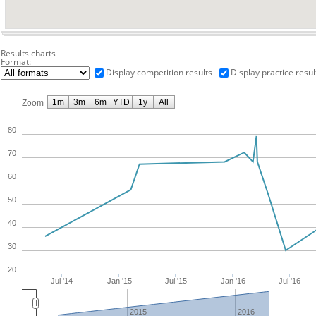
Results charts
Format:
Display competition results
Display practice resul
1m
3m
6m
YTD
1y
All
Zoom
80
70
60
50
40
30
20
Jul '14
Jan '15
Jul '15
Jan '16
Jul '16
2015
2016