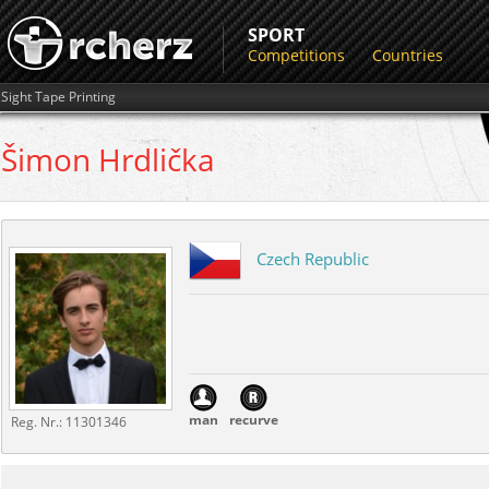
SPORT
Competitions
Countries
Sight Tape Printing
Šimon
Hrdlička
Czech Republic
man
recurve
Reg. Nr.:
11301346