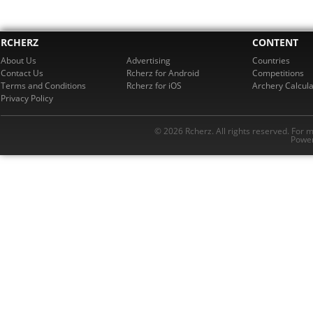
RCHERZ
CONTENT
About Us
Advertising
Countries
Contact Us
Rcherz for Android
Competitions
Terms and Conditions
Rcherz for iOS
Archery Calcula
Privacy Policy
© 2026 Rcherz. All rights reserved. For 
Power