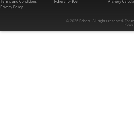
Terms and Conditions
Rcherz for iOS
Archery Calcula
Privacy Policy
© 2026 Rcherz. All rights reserved. For 
Power