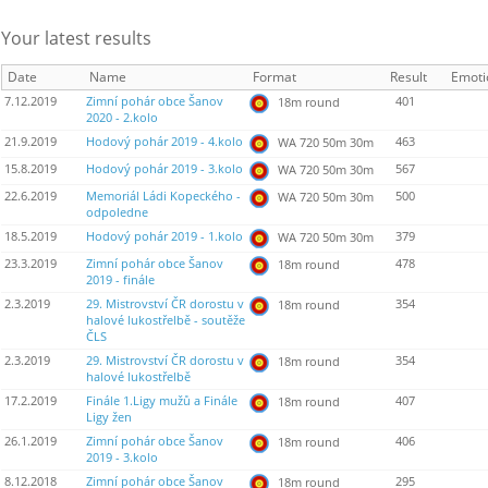
Your latest results
Date
Name
Format
Result
Emoti
7.12.2019
Zimní pohár obce Šanov
401
18m round
2020 - 2.kolo
21.9.2019
Hodový pohár 2019 - 4.kolo
463
WA 720 50m 30m
15.8.2019
Hodový pohár 2019 - 3.kolo
567
WA 720 50m 30m
22.6.2019
Memoriál Ládi Kopeckého -
500
WA 720 50m 30m
odpoledne
18.5.2019
Hodový pohár 2019 - 1.kolo
379
WA 720 50m 30m
23.3.2019
Zimní pohár obce Šanov
478
18m round
2019 - finále
2.3.2019
29. Mistrovství ČR dorostu v
354
18m round
halové lukostřelbě - soutěže
ČLS
2.3.2019
29. Mistrovství ČR dorostu v
354
18m round
halové lukostřelbě
17.2.2019
Finále 1.Ligy mužů a Finále
407
18m round
Ligy žen
26.1.2019
Zimní pohár obce Šanov
406
18m round
2019 - 3.kolo
8.12.2018
Zimní pohár obce Šanov
295
18m round