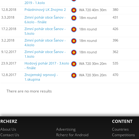
2019 - 1.kolo
12.8.2018
Prázdninový LK Znojmo 2
380
WA 720 40m 30m
3.3.2018
Zimní pohár obce Šanov -
431
18m round
6.kolo - finále
17.2.2018
Zimní pohár obce Šanov -
426
18m round
5.kolo
3.2.2018
Zimní pohár obce Šanov -
396
18m round
4.kolo
9.12.2017
Zimní pohár obce Šanov -
362
18m round
1.kolo
23.9.2017
Hodový pohár 2017 - 3.kolo
535
WA 720 30m 20m
- finále
12.8.2017
Znojemský srpnový -
470
WA 720 30m 20m
1.skupina
There are no more results
RCHERZ
CONTENT
About Us
Advertising
Countries
Contact Us
Rcherz for Android
Competitions