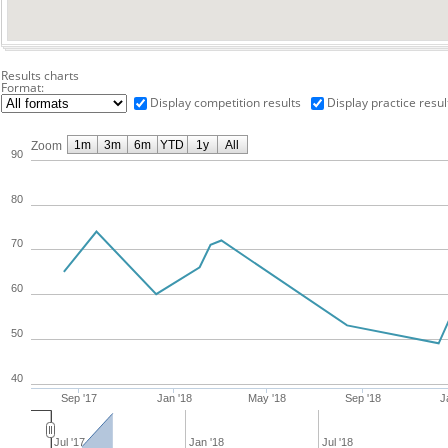
Results charts
Format:
Display competition results
Display practice resul
1m
3m
6m
YTD
1y
All
Zoom
90
80
70
60
50
40
Sep '17
Jan '18
May '18
Sep '18
J
Jul '17
Jan '18
Jul '18