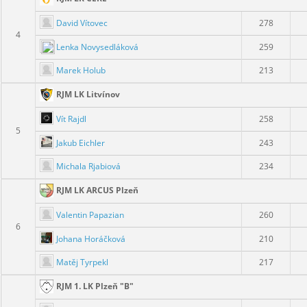
David Vítovec
278
4
Lenka Novysedláková
259
Marek Holub
213
RJM LK Litvínov
Vít Rajdl
258
5
Jakub Eichler
243
Michala Rjabiová
234
RJM LK ARCUS Plzeň
Valentin Papazian
260
6
Johana Horáčková
210
Matěj Tyrpekl
217
RJM 1. LK Plzeň "B"