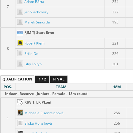
Adam Bárta
254
7
Jan Vlachovský
222
Marek Šimurda
195
RJM TJ Start Brno
Robert Klem
221
8
Erika Do
226
Filip Foltýn
201
QUALIFICATION
1 / 2
FINAL
POS.
TEAM
18M
Indoor - Recurve - Juniors - Female - 18m round
RJW 1. LK Plzeň
Michaela Eisenreichová
256
1
Eliška Honzíková
256