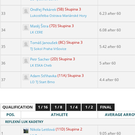
Ondřej Pekárek
(5B) Skupina 3
33
6.23 after 60
Lukostřelba Ostrava Mariánské Hory
Matěj Šitra
(7D) Skupina 3
34
6.08 after 60
LK CERE
Tomáš Janoušek
(8C) Skupina 3
35
5.42 after 60
TJ Sokol Praha Vršovice
Petr Sacher
(2D) Skupina 3
36
5 after 60
LK ESKA Cheb
Adam Střihavka
(11A) Skupina 3
37
4.4 after 60
LO TJ Start Brno
QUALIFICATION
1 / 16
1 / 8
1 / 4
1 / 2
FINAL
POS.
ATHLETE
AVERAGE ARR
REFLEXNÍ LUK KADETKY
Nikola Lettlová
(11D) Skupina 2
1
9.05 after 60