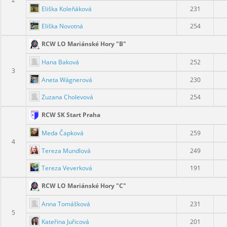
Eliška Koleňáková
231
Eliška Novotná
254
RCW LO Mariánské Hory "B"
Hana Baková
252
3
Aneta Wágnerová
230
Zuzana Cholevová
254
RCW SK Start Praha
Meda Čapková
259
4
Tereza Mundlová
249
Tereza Veverková
191
RCW LO Mariánské Hory "C"
Anna Tomášková
231
5
Kateřina Juřicová
201