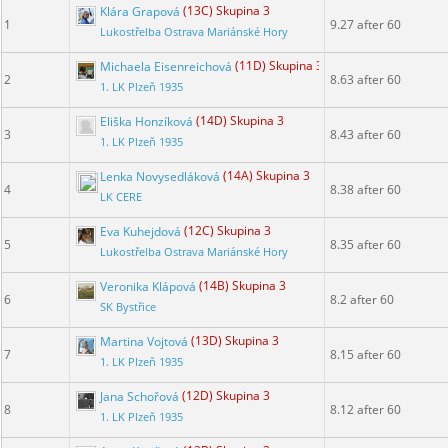
Klára Grapová
(13C) Skupina 3
1
9.27 after 60
Lukostřelba Ostrava Mariánské Hory
Michaela Eisenreichová
(11D) Skupina 3
2
8.63 after 60
1. LK Plzeň 1935
Eliška Honzíková
(14D) Skupina 3
3
8.43 after 60
1. LK Plzeň 1935
Lenka Novysedláková
(14A) Skupina 3
4
8.38 after 60
LK CERE
Eva Kuhejdová
(12C) Skupina 3
5
8.35 after 60
Lukostřelba Ostrava Mariánské Hory
Veronika Klápová
(14B) Skupina 3
6
8.2 after 60
SK Bystřice
Martina Vojtová
(13D) Skupina 3
7
8.15 after 60
1. LK Plzeň 1935
Jana Schořová
(12D) Skupina 3
8
8.12 after 60
1. LK Plzeň 1935