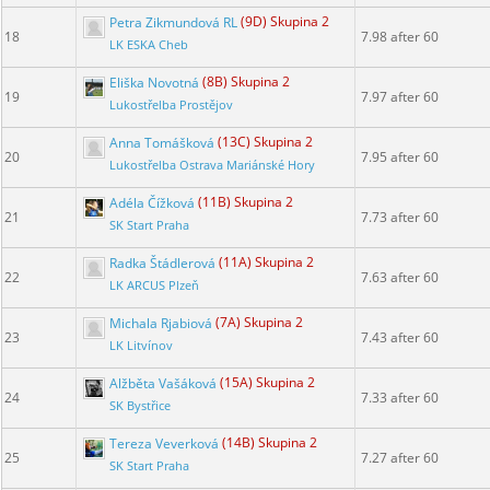
Petra Zikmundová RL
(9D) Skupina 2
18
7.98 after 60
LK ESKA Cheb
Eliška Novotná
(8B) Skupina 2
19
7.97 after 60
Lukostřelba Prostějov
Anna Tomášková
(13C) Skupina 2
20
7.95 after 60
Lukostřelba Ostrava Mariánské Hory
Adéla Čížková
(11B) Skupina 2
21
7.73 after 60
SK Start Praha
Radka Štádlerová
(11A) Skupina 2
22
7.63 after 60
LK ARCUS Plzeň
Michala Rjabiová
(7A) Skupina 2
23
7.43 after 60
LK Litvínov
Alžběta Vašáková
(15A) Skupina 2
24
7.33 after 60
SK Bystřice
Tereza Veverková
(14B) Skupina 2
25
7.27 after 60
SK Start Praha