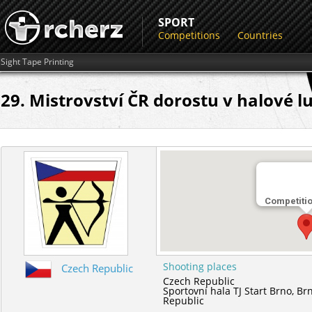
SPORT
Competitions
Countries
Sight Tape Printing
29. Mistrovství ČR dorostu v halové l
Competiti
Shooting places
Czech Republic
Czech Republic
Sportovní hala TJ Start Brno,
Br
Republic