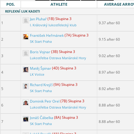
POS.
ATHLETE
AVERAGE ARR
REFLEXNÍ LUK KADETI
Jan Pluhař
(1B) Skupina 3
1
9.37 after 60
I. Královský lukostřelecký klub
František Heřmánek
(7A) Skupina 3
2
9.15 after 60
SK Start Praha
Boris Vojnar
(3B) Skupina 3
3
9.02 after 60
Lukostřelba Ostrava Mariánské Hory
Matěj Špinar
(4D) Skupina 3
4
8.97 after 60
LK Votice
Richard Krejčí
(9A) Skupina 3
5
8.92 after 60
SK Start Praha
Dominik Petr Orel
(7B) Skupina 3
6
8.88 after 60
Lukostřelba Ostrava Mariánské Hory
Jonáš Čábelka
(8A) Skupina 3
7
8.88 after 60
SK Start Praha