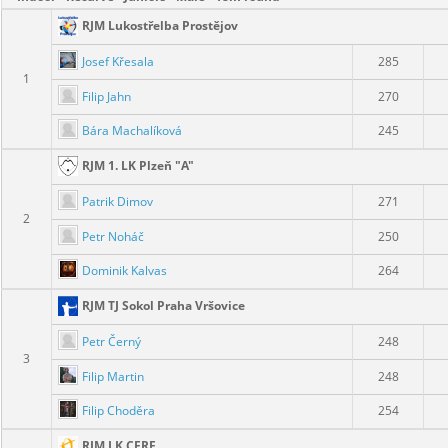
RJM Lukostřelba Prostějov
Josef Křesala
285
1
Filip Jahn
270
Bára Machalíková
245
RJM 1. LK Plzeň "A"
Patrik Dimov
271
2
Petr Noháč
250
Dominik Kalvas
264
RJM TJ Sokol Praha Vršovice
Petr Černý
248
3
Filip Martin
248
Filip Choděra
254
RJM LK CERE