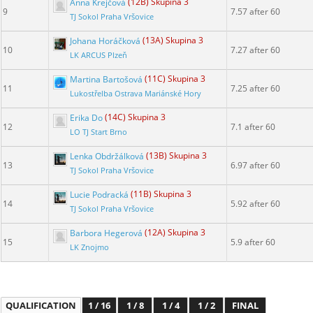
Anna Krejčová
(12B) Skupina 3
9
7.57 after 60
TJ Sokol Praha Vršovice
Johana Horáčková
(13A) Skupina 3
10
7.27 after 60
LK ARCUS Plzeň
Martina Bartošová
(11C) Skupina 3
11
7.25 after 60
Lukostřelba Ostrava Mariánské Hory
Erika Do
(14C) Skupina 3
12
7.1 after 60
LO TJ Start Brno
Lenka Obdržálková
(13B) Skupina 3
13
6.97 after 60
TJ Sokol Praha Vršovice
Lucie Podracká
(11B) Skupina 3
14
5.92 after 60
TJ Sokol Praha Vršovice
Barbora Hegerová
(12A) Skupina 3
15
5.9 after 60
LK Znojmo
QUALIFICATION
1 / 16
1 / 8
1 / 4
1 / 2
FINAL