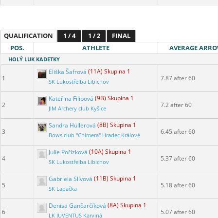
QUALIFICATION
1 / 4
1 / 2
FINAL
POS.
ATHLETE
AVERAGE ARR
HOLÝ LUK KADETKY
Eliška Šafrová
(11A) Skupina 1
1
7.87 after 60
SK Lukostřelba Libichov
Kateřina Filipová
(9B) Skupina 1
2
7.2 after 60
JIM Archery club Kyšice
Sandra Hüllerová
(8B) Skupina 1
3
6.45 after 60
Bows club "Chimera" Hradec Králové
Julie Pořízková
(10A) Skupina 1
4
5.37 after 60
SK Lukostřelba Libichov
Gabriela Slívová
(11B) Skupina 1
5
5.18 after 60
SK Lapačka
Denisa Gančarčíková
(8A) Skupina 1
6
5.07 after 60
LK JUVENTUS Karviná