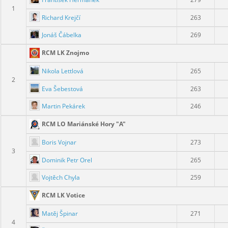
1
Richard Krejčí
263
Jonáš Čábelka
269
RCM LK Znojmo
Nikola Lettlová
265
2
Eva Šebestová
263
Martin Pekárek
246
RCM LO Mariánské Hory "A"
Boris Vojnar
273
3
Dominik Petr Orel
265
Vojtěch Chyla
259
RCM LK Votice
Matěj Špinar
271
4