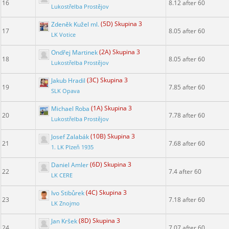
16
8.12 after 60
Lukostřelba Prostějov
Zdeněk Kužel ml.
(5D) Skupina 3
17
8.05 after 60
LK Votice
Ondřej Martinek
(2A) Skupina 3
18
8.05 after 60
Lukostřelba Prostějov
Jakub Hradil
(3C) Skupina 3
19
7.85 after 60
SLK Opava
Michael Roba
(1A) Skupina 3
20
7.78 after 60
Lukostřelba Prostějov
Josef Zalabák
(10B) Skupina 3
21
7.68 after 60
1. LK Plzeň 1935
Daniel Amler
(6D) Skupina 3
22
7.4 after 60
LK CERE
Ivo Stibůrek
(4C) Skupina 3
23
7.18 after 60
LK Znojmo
Jan Kršek
(8D) Skupina 3
24
7.07 after 60