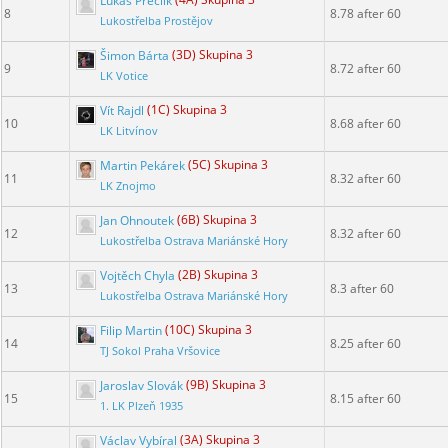
Lukáš Preclík
(4A) Skupina 3
8
8.78 after 60
Lukostřelba Prostějov
Šimon Bárta
(3D) Skupina 3
9
8.72 after 60
LK Votice
Vít Rajdl
(1C) Skupina 3
10
8.68 after 60
LK Litvínov
Martin Pekárek
(5C) Skupina 3
11
8.32 after 60
LK Znojmo
Jan Ohnoutek
(6B) Skupina 3
12
8.32 after 60
Lukostřelba Ostrava Mariánské Hory
Vojtěch Chyla
(2B) Skupina 3
13
8.3 after 60
Lukostřelba Ostrava Mariánské Hory
Filip Martin
(10C) Skupina 3
14
8.25 after 60
TJ Sokol Praha Vršovice
Jaroslav Slovák
(9B) Skupina 3
15
8.15 after 60
1. LK Plzeň 1935
Václav Vybíral
(3A) Skupina 3