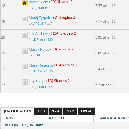
Robert Klem
(2D) Skupina 2
18
7.37 after 60
LO TJ Start Brno
Matěj Tyrpekl
(3D) Skupina 2
19
7.17 after 60
LK ARCUS Plzeň
Jan Vlachovský
(3A) Skupina 2
20
6.95 after 60
1. LK Plzeň 1935
Marek Holub
(5B) Skupina 2
21
6.85 after 60
LK CERE
Marek Šimurda
(1A) Skupina 2
22
6.4 after 60
1. LK Plzeň 1935
Filip Foltýn
(1D) Skupina 2
23
6.3 after 60
LO TJ Start Brno
QUALIFICATION
1 / 8
1 / 4
1 / 2
FINAL
POS.
ATHLETE
AVERAGE ARR
REFLEXNÍ LUK JUNIORKY