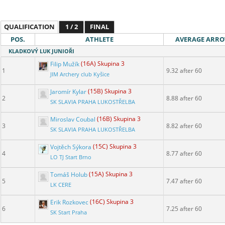
QUALIFICATION
1 / 2
FINAL
POS.
ATHLETE
AVERAGE ARR
KLADKOVÝ LUK JUNIOŘI
Filip Mužík
(16A) Skupina 3
1
9.32 after 60
JIM Archery club Kyšice
Jaromír Kylar
(15B) Skupina 3
2
8.88 after 60
SK SLAVIA PRAHA LUKOSTŘELBA
Miroslav Coubal
(16B) Skupina 3
3
8.82 after 60
SK SLAVIA PRAHA LUKOSTŘELBA
Vojtěch Sýkora
(15C) Skupina 3
4
8.77 after 60
LO TJ Start Brno
Tomáš Holub
(15A) Skupina 3
5
7.47 after 60
LK CERE
Erik Rozkovec
(16C) Skupina 3
6
7.25 after 60
SK Start Praha