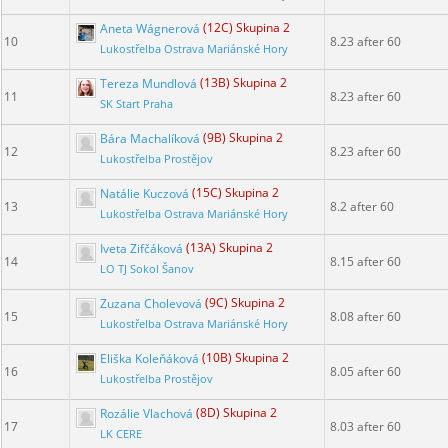
Aneta Wágnerová
(12C) Skupina 2
10
8.23 after 60
Lukostřelba Ostrava Mariánské Hory
Tereza Mundlová
(13B) Skupina 2
11
8.23 after 60
SK Start Praha
Bára Machalíková
(9B) Skupina 2
12
8.23 after 60
Lukostřelba Prostějov
Natálie Kuczová
(15C) Skupina 2
13
8.2 after 60
Lukostřelba Ostrava Mariánské Hory
Iveta Zifčáková
(13A) Skupina 2
14
8.15 after 60
LO TJ Sokol Šanov
Zuzana Cholevová
(9C) Skupina 2
15
8.08 after 60
Lukostřelba Ostrava Mariánské Hory
Eliška Koleňáková
(10B) Skupina 2
16
8.05 after 60
Lukostřelba Prostějov
Rozálie Vlachová
(8D) Skupina 2
17
8.03 after 60
LK CERE