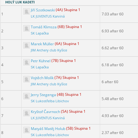
HOLÝ LUK KADETI
Jiří Szotkowski
(4A) Skupina 1
1
7.03 after 60
LK JUVENTUS Karviná
Tomáš Klimsza
(6B) Skupina 1
2
6.93 after 60
SK Lapačka
Marek Müller
(6A) Skupina 1
3
6.62 after 60
JIM Archery club Kyšice
Petr Kühnel
(7B) Skupina 1
4
6.18 after 60
SK Lapačka
Vojtěch Molík
(7A) Skupina 1
5
6 after 60
JIM Archery club Kyšice
Jerry Stegenga
(4B) Skupina 1
6
5.48 after 60
SK Lukostřelba Libichov
Kryštof Čavrnoch
(5A) Skupina 1
7
4.93 after 60
LK JUVENTUS Karviná
Matyáš Matěj Holub
(5B) Skupina 1
8
2.37 after 60
SK Lukostřelba Libichov