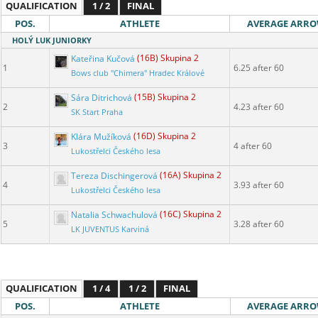
QUALIFICATION
1 / 2
FINAL
POS.
ATHLETE
AVERAGE ARR
HOLÝ LUK JUNIORKY
Kateřina Kučová
(16B) Skupina 2
1
6.25 after 60
Bows club "Chimera" Hradec Králové
Sára Ditrichová
(15B) Skupina 2
2
4.23 after 60
SK Start Praha
Klára Mužíková
(16D) Skupina 2
3
4 after 60
Lukostřelci Českého lesa
Tereza Dischingerová
(16A) Skupina 2
4
3.93 after 60
Lukostřelci Českého lesa
Natalia Schwachulová
(16C) Skupina 2
5
3.28 after 60
LK JUVENTUS Karviná
QUALIFICATION
1 / 4
1 / 2
FINAL
POS.
ATHLETE
AVERAGE ARR