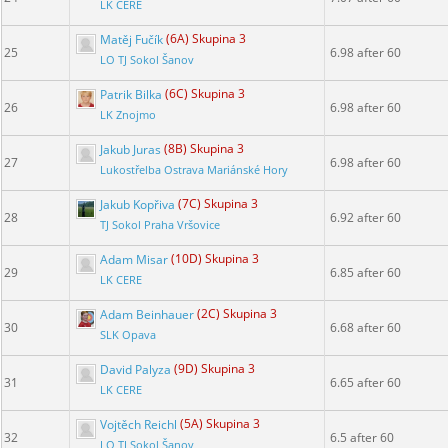
LK CERE
Matěj Fučík
(6A) Skupina 3
25
6.98 after 60
LO TJ Sokol Šanov
Patrik Bilka
(6C) Skupina 3
26
6.98 after 60
LK Znojmo
Jakub Juras
(8B) Skupina 3
27
6.98 after 60
Lukostřelba Ostrava Mariánské Hory
Jakub Kopřiva
(7C) Skupina 3
28
6.92 after 60
TJ Sokol Praha Vršovice
Adam Misar
(10D) Skupina 3
29
6.85 after 60
LK CERE
Adam Beinhauer
(2C) Skupina 3
30
6.68 after 60
SLK Opava
David Palyza
(9D) Skupina 3
31
6.65 after 60
LK CERE
Vojtěch Reichl
(5A) Skupina 3
32
6.5 after 60
LO TJ Sokol Šanov