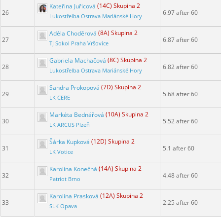
Kateřina Juřicová
(14C) Skupina 2
26
6.97 after 60
Lukostřelba Ostrava Mariánské Hory
Adéla Choděrová
(8A) Skupina 2
27
6.87 after 60
TJ Sokol Praha Vršovice
Gabriela Machačová
(8C) Skupina 2
28
6.82 after 60
Lukostřelba Ostrava Mariánské Hory
Sandra Prokopová
(7D) Skupina 2
29
5.68 after 60
LK CERE
Markéta Bednářová
(10A) Skupina 2
30
5.52 after 60
LK ARCUS Plzeň
Šárka Kupková
(12D) Skupina 2
31
5.1 after 60
LK Votice
Karolína Konečná
(14A) Skupina 2
32
4.48 after 60
Patriot Brno
Karolína Prasková
(12A) Skupina 2
33
2.25 after 60
SLK Opava