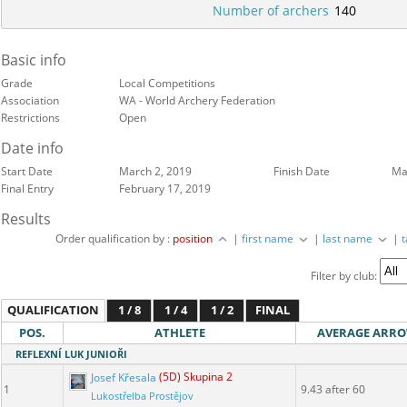
Number of archers
140
Basic info
Grade
Local Competitions
Association
WA - World Archery Federation
Restrictions
Open
Date info
Start Date
March 2, 2019
Finish Date
Ma
Final Entry
February 17, 2019
Results
Order qualification by :
position
|
first name
|
last name
|
Filter by club:
QUALIFICATION
1 / 8
1 / 4
1 / 2
FINAL
POS.
ATHLETE
AVERAGE ARR
REFLEXNÍ LUK JUNIOŘI
Josef Křesala
(5D) Skupina 2
1
9.43 after 60
Lukostřelba Prostějov