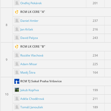
Ondřej Pekárek
201
RCM LK CERE "A"
Daniel Amler
237
8
Jan Kršek
216
David Palyza
243
RCM LK CERE "B"
Rozálie Vlachová
234
9
Adam Misar
225
Matěj Šitra
164
RCM TJ Sokol Praha Vršovice
Jakub Kopřiva
199
10
Adéla Choděrová
211
Tomáš Janoušek
189