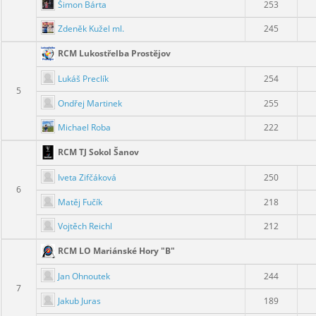
Šimon Bárta
253
Zdeněk Kužel ml.
245
RCM Lukostřelba Prostějov
Lukáš Preclík
254
5
Ondřej Martinek
255
Michael Roba
222
RCM TJ Sokol Šanov
Iveta Zifčáková
250
6
Matěj Fučík
218
Vojtěch Reichl
212
RCM LO Mariánské Hory "B"
Jan Ohnoutek
244
7
Jakub Juras
189