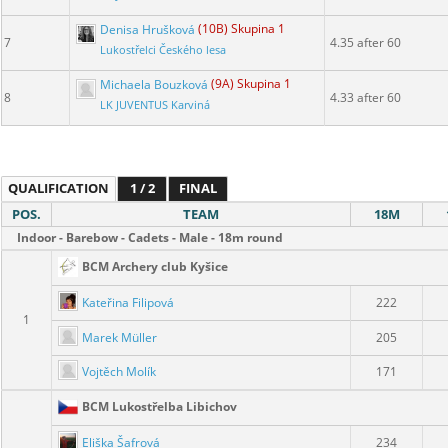
Denisa Hrušková
(10B) Skupina 1
7
4.35 after 60
Lukostřelci Českého lesa
Michaela Bouzková
(9A) Skupina 1
8
4.33 after 60
LK JUVENTUS Karviná
QUALIFICATION
1 / 2
FINAL
POS.
TEAM
18M
Indoor - Barebow - Cadets - Male - 18m round
BCM Archery club Kyšice
Kateřina Filipová
222
1
Marek Müller
205
Vojtěch Molík
171
BCM Lukostřelba Libichov
Eliška Šafrová
234