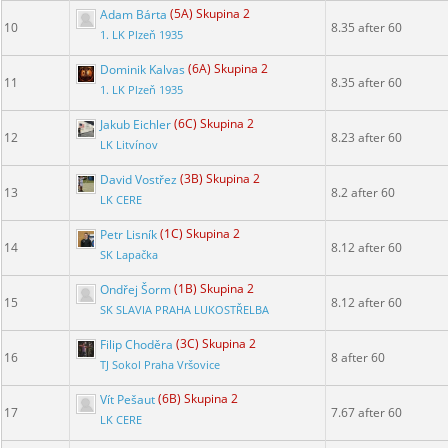
Adam Bárta
(5A) Skupina 2
10
8.35 after 60
1. LK Plzeň 1935
Dominik Kalvas
(6A) Skupina 2
11
8.35 after 60
1. LK Plzeň 1935
Jakub Eichler
(6C) Skupina 2
12
8.23 after 60
LK Litvínov
David Vostřez
(3B) Skupina 2
13
8.2 after 60
LK CERE
Petr Lisník
(1C) Skupina 2
14
8.12 after 60
SK Lapačka
Ondřej Šorm
(1B) Skupina 2
15
8.12 after 60
SK SLAVIA PRAHA LUKOSTŘELBA
Filip Choděra
(3C) Skupina 2
16
8 after 60
TJ Sokol Praha Vršovice
Vít Pešaut
(6B) Skupina 2
17
7.67 after 60
LK CERE