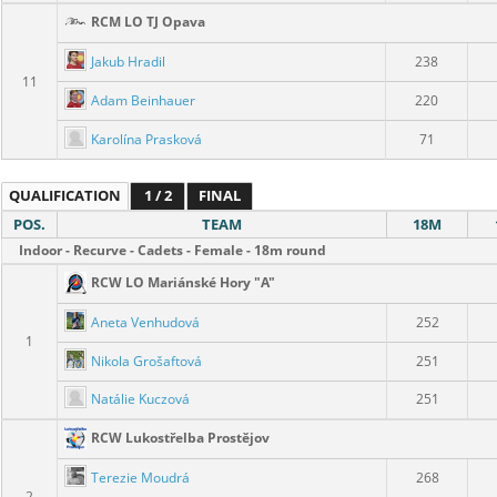
RCM LO TJ Opava
Jakub Hradil
238
11
Adam Beinhauer
220
Karolína Prasková
71
QUALIFICATION
1 / 2
FINAL
POS.
TEAM
18M
Indoor - Recurve - Cadets - Female - 18m round
RCW LO Mariánské Hory "A"
Aneta Venhudová
252
1
Nikola Grošaftová
251
Natálie Kuczová
251
RCW Lukostřelba Prostějov
Terezie Moudrá
268
2