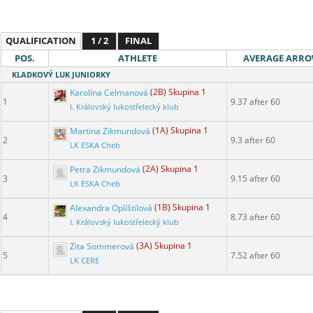
QUALIFICATION
1 / 2
FINAL
POS.
ATHLETE
AVERAGE ARR
KLADKOVÝ LUK JUNIORKY
Karolína Celmanová
(2B) Skupina 1
1
9.37 after 60
I. Královský lukostřelecký klub
Martina Zikmundová
(1A) Skupina 1
2
9.3 after 60
LK ESKA Cheb
Petra Zikmundová
(2A) Skupina 1
3
9.15 after 60
LK ESKA Cheb
Alexandra Oplíštilová
(1B) Skupina 1
4
8.73 after 60
I. Královský lukostřelecký klub
Zita Sommerová
(3A) Skupina 1
5
7.52 after 60
LK CERE