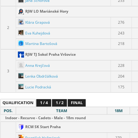
Jana Schořová
253
RJW LO Mariánské Hory
Klára Grapová
276
2
Eva Kuhejdová
243
Martina Bartošová
218
RJW TJ Sokol Praha Vršovice
Anna Krejčová
228
3
Lenka Obdržálková
204
Lucie Podracká
175
QUALIFICATION
1 / 4
1 / 2
FINAL
POS.
TEAM
18M
Indoor - Recurve - Cadets - Male - 18m round
RCM SK Start Praha
František Heřmánek
279