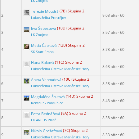
LK Znojmo
Terezie Moudrá
(7B) Skupina 2
2
9.03 after 60
Lukostřelba Prostějov
Eva Šebestová
(10D) Skupina 2
3
8.97 after 60
LK Znojmo
Meda Čapková
(12B) Skupina 2
4
8.73 after 60
SK Start Praha
Hana Baková
(11C) Skupina 2
5
8.63 after 60
Lukostřelba Ostrava Mariánské Hory
Aneta Venhudová
(10C) Skupina 2
6
8.58 after 60
Lukostřelba Ostrava Mariánské Hory
Magdaléna Šrutová
(14D) Skupina 2
7
8.43 after 60
Kentaur - Pardubice
Petra Bednářová
(9A) Skupina 2
8
8.38 after 60
LK ARCUS Plzeň
Nikola Grošaftová
(7C) Skupina 2
9
8.33 after 60
Lukostřelba Ostrava Mariánské Hory