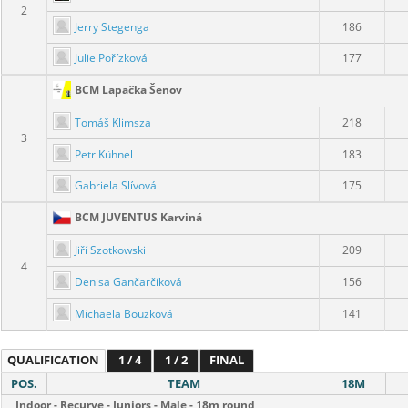
2
Jerry Stegenga
186
Julie Pořízková
177
BCM Lapačka Šenov
Tomáš Klimsza
218
3
Petr Kühnel
183
Gabriela Slívová
175
BCM JUVENTUS Karviná
Jiří Szotkowski
209
4
Denisa Gančarčíková
156
Michaela Bouzková
141
QUALIFICATION
1 / 4
1 / 2
FINAL
POS.
TEAM
18M
Indoor - Recurve - Juniors - Male - 18m round