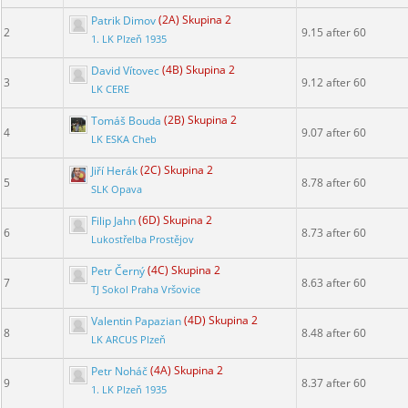
Patrik Dimov
(2A) Skupina 2
2
9.15 after 60
1. LK Plzeň 1935
David Vítovec
(4B) Skupina 2
3
9.12 after 60
LK CERE
Tomáš Bouda
(2B) Skupina 2
4
9.07 after 60
LK ESKA Cheb
Jiří Herák
(2C) Skupina 2
5
8.78 after 60
SLK Opava
Filip Jahn
(6D) Skupina 2
6
8.73 after 60
Lukostřelba Prostějov
Petr Černý
(4C) Skupina 2
7
8.63 after 60
TJ Sokol Praha Vršovice
Valentin Papazian
(4D) Skupina 2
8
8.48 after 60
LK ARCUS Plzeň
Petr Noháč
(4A) Skupina 2
9
8.37 after 60
1. LK Plzeň 1935