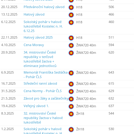
20.12.2025
Předvánoční halový závod
506
H18
13.12.2025
Halový závod
466
H18
6.12.2025
Sokolský pohár v halové
460
H18
lukostřelbě Kostelec n. H.
6.12.25
22.11.2025
Halový závod 2025
511
H18
4.10.2025
Cena Moravy
594
ŽWA720 40m
20.9.2025
34. mistrovství České
620
ŽWA720 40m
republiky v terčové
lukostřelbě žactva +
eliminace jednotlivců
6.9.2025
Memoriál Františka Sedláčka
643
ŽWA720 40m
- Pohár ČLS
16.7.2025
Středeční ranní závod
615
ŽWA720 40m
31.5.2025
Cena Normy - Pohár ČLS
629
ŽWA720 40m
21.5.2025
Závod pro žáky a začátečníky
632
ŽWA720 40m
19.4.2025
Veřejný závod 1.
637
ŽWA720 40m
8.3.2025
32. mistrovství České
544
ŽH18
republiky žactva v halové
lukostřelbě
1.2.2025
Sokolský pohár v halové
530
ŽH18
lukostřelbě Kostelec n. H.