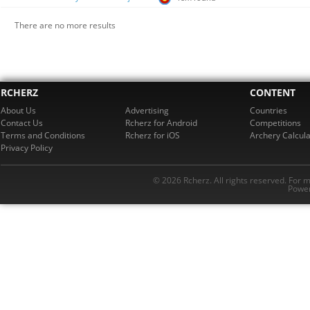
There are no more results
RCHERZ
CONTENT
About Us
Advertising
Countries
Contact Us
Rcherz for Android
Competitions
Terms and Conditions
Rcherz for iOS
Archery Calcula
Privacy Policy
© 2026 Rcherz. All rights reserved. For 
Power