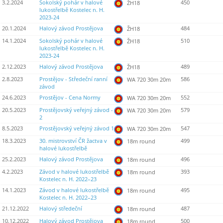
3.2.2024
Sokolský pohár v halové
450
ŽH18
lukostřelbě Kostelec n. H.
2023-24
20.1.2024
Halový závod Prostějova
484
ŽH18
14.1.2024
Sokolský pohár v halové
510
ŽH18
lukostřelbě Kostelec n. H.
2023-24
2.12.2023
Halový závod Prostějova
489
ŽH18
2.8.2023
Prostějov - Středeční ranní
586
WA 720 30m 20m
závod
24.6.2023
Prostějov - Cena Normy
552
WA 720 30m 20m
20.5.2023
Prostějovský veřejný závod -
579
WA 720 30m 20m
2
8.5.2023
Prostějovský veřejný závod 1
547
WA 720 30m 20m
18.3.2023
30. mistrovství ČR žactva v
499
18m round
halové lukostřelbě
25.2.2023
Halový závod Prostějova
496
18m round
4.2.2023
Závod v halové lukostřelbě
393
18m round
Kostelec n. H. 2022–23
14.1.2023
Závod v halové lukostřelbě
495
18m round
Kostelec n. H. 2022–23
21.12.2022
Halový středeční
487
18m round
10.12.2022
Halový závod Prostějova
500
18m round