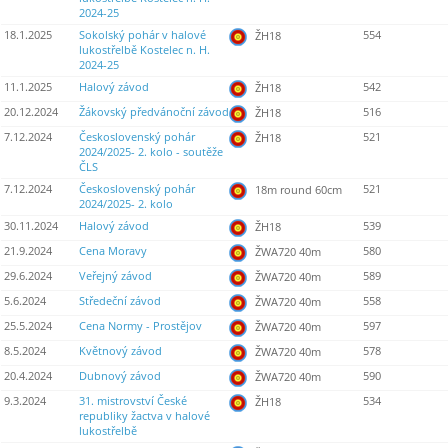
2024-25
18.1.2025
Sokolský pohár v halové
554
ŽH18
lukostřelbě Kostelec n. H.
2024-25
11.1.2025
Halový závod
542
ŽH18
20.12.2024
Žákovský předvánoční závod
516
ŽH18
7.12.2024
Československý pohár
521
ŽH18
2024/2025- 2. kolo - soutěže
ČLS
7.12.2024
Československý pohár
521
18m round 60cm
2024/2025- 2. kolo
30.11.2024
Halový závod
539
ŽH18
21.9.2024
Cena Moravy
580
ŽWA720 40m
29.6.2024
Veřejný závod
589
ŽWA720 40m
5.6.2024
Středeční závod
558
ŽWA720 40m
25.5.2024
Cena Normy - Prostějov
597
ŽWA720 40m
8.5.2024
Květnový závod
578
ŽWA720 40m
20.4.2024
Dubnový závod
590
ŽWA720 40m
9.3.2024
31. mistrovství České
534
ŽH18
republiky žactva v halové
lukostřelbě