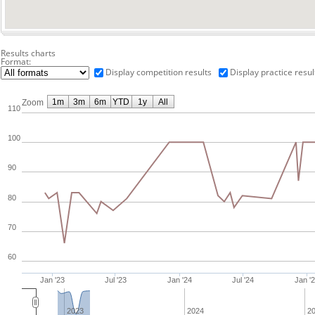
Results charts
Format:
Display competition results
Display practice resul
1m
3m
6m
YTD
1y
All
Zoom
110
100
90
80
70
60
Jan '23
Jul '23
Jan '24
Jul '24
Jan '
2023
2024
2