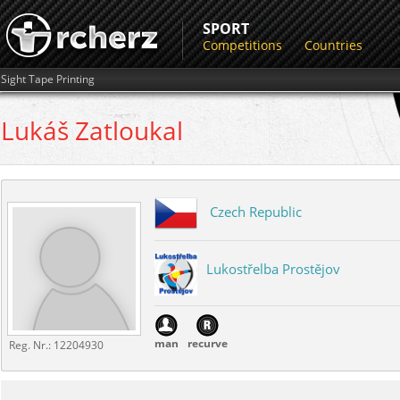
SPORT
Competitions
Countries
Sight Tape Printing
Lukáš
Zatloukal
Czech Republic
Lukostřelba Prostějov
man
recurve
Reg. Nr.:
12204930