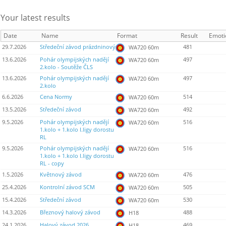
Your latest results
Date
Name
Format
Result
Emoti
29.7.2026
Středeční závod prázdninový
481
WA720 60m
13.6.2026
Pohár olympijských nadějí
497
WA720 60m
2.kolo - Soutěže ČLS
13.6.2026
Pohár olympijských nadějí
497
WA720 60m
2.kolo
6.6.2026
Cena Normy
514
WA720 60m
13.5.2026
Středeční závod
492
WA720 60m
9.5.2026
Pohár olympijských nadějí
516
WA720 60m
1.kolo + 1.kolo I.ligy dorostu
RL
9.5.2026
Pohár olympijských nadějí
516
WA720 60m
1.kolo + 1.kolo I.ligy dorostu
RL - copy
1.5.2026
Květnový závod
476
WA720 60m
25.4.2026
Kontrolní závod SCM
505
WA720 60m
15.4.2026
Středeční závod
530
WA720 60m
14.3.2026
Březnový halový závod
488
H18
24.1.2026
Halový závod 2026
469
H18