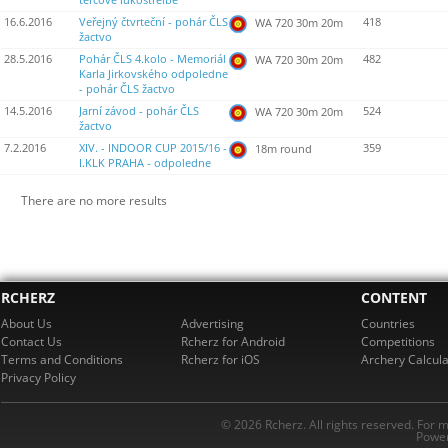
terčové lukostřelbě
16.6.2016
Veřejný čtvrteční - pohár ČLS
418
WA 720 30m 20m
žactvo
28.5.2016
Pohár ČLS 4.kolo - Memoriál
482
WA 720 30m 20m
Karla Jirkovského odpoledne
- pohár ČLS žactvo
14.5.2016
Jarní závod - pohár ČLS
524
WA 720 30m 20m
žactvo
7.2.2016
XIV. - INDOOR CUP 2015/16 -
359
18m round
I.KLK PRAHA - odpoledne
There are no more results
RCHERZ
CONTENT
About Us
Advertising
Countries
Contact Us
Rcherz for Android
Competitions
Terms and Conditions
Rcherz for iOS
Archery Calcula
Privacy Policy
© 2026 Rcherz. All rights reserved. For 
Power