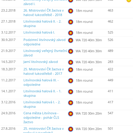
závod I.
23.2.2018
26. Mistrovství ČR žactva v
463
18m round
halové lukostřelbě - 2018
27.1.2018
Litvínovská halová II. - 2.
462
18m round
skupina
3.12.2017
Litvínovská halová I.
525
18m round
30.9.2017
Podzimní litvínovský závod
526
WA 720 40m 30m
odpoledne
21.9.2017
Litvínovský veřejný čtvrteční
489
WA 720 40m 30m
závod
14.5.2017
Jarní litvínovský závod
283
WA 720 40m 30m
18.3.2017
25. Mistrovství ČR žactva v
422
18m round
halové lukostřelbě - 2017
11.2.2017
Litvínovská halová III. -
449
18m round
odpoledne
14.1.2017
Litvínovská halová II. - 1.
411
18m round
skupina
3.12.2016
Litvínovská halová I. - 2.
417
18m round
skupina
24.9.2016
Cena města Litvínova -
547
WA 720 30m 20m
odpoledne - pohár ČLS
žactvo
27.8.2016
25. mistrovství ČR žactva v
501
WA 720 30m 20m