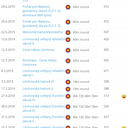
ČLS
29.6.2019
Pohár pro Barboru
472
60m round
(pohárový závod ČLS č. 5) -
eliminace MIX týmů
29.6.2019
Pohár pro Barboru
472
60m round
(pohárový závod ČLS č. 5)
22.6.2019
Memoriál Karla Jirkovského
507
60m round
12.6.2019
Litvínovský veřejný středeční
426
60m round
závod II.
12.5.2019
Cena města Litvínova
455
60m round
12.5.2019
Eliminace - Cena města
455
60m round
Litvínova
8.5.2019
Litvínovský veřejný středeční
471
60m round
závod I.
3.3.2019
Litvínovská halová III.
338
18m round
17.2.2019
Litvínovská halová II.
398
18m round
27.9.2018
Litvínovský veřejný čtvrteční
513
WA 720 40m 30m
závod IV.
28.6.2018
Litvínovský veřejný čtvrteční
526
WA 720 50m 30m
závod III.
31.5.2018
Litvínovský veřejný čtvrteční
427
WA 720 50m 30m
závod II.
10.5.2018
Litvínovský veřejný čtvrteční
502
WA 720 50m 30m