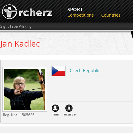
SPORT
Competitions
Countries
Sight Tape Printing
Jan
Kadlec
Czech Republic
man
recurve
Reg. Nr.:
11505626