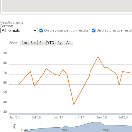
Results charts
Format:
Display competition results
Display practice resul
1m
3m
6m
YTD
1y
All
Zoom
90
80
70
60
50
40
30
Jan '16
Jul '16
Jan '17
Jul '17
Jan '18
Jul '18
2016
2017
2018