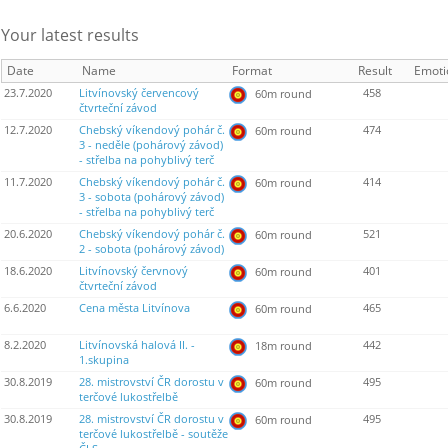
Your latest results
Date
Name
Format
Result
Emoti
23.7.2020
Litvínovský červencový
458
60m round
čtvrteční závod
12.7.2020
Chebský víkendový pohár č.
474
60m round
3 - neděle (pohárový závod)
- střelba na pohyblivý terč
11.7.2020
Chebský víkendový pohár č.
414
60m round
3 - sobota (pohárový závod)
- střelba na pohyblivý terč
20.6.2020
Chebský víkendový pohár č.
521
60m round
2 - sobota (pohárový závod)
18.6.2020
Litvínovský červnový
401
60m round
čtvrteční závod
6.6.2020
Cena města Litvínova
465
60m round
8.2.2020
Litvínovská halová II. -
442
18m round
1.skupina
30.8.2019
28. mistrovství ČR dorostu v
495
60m round
terčové lukostřelbě
30.8.2019
28. mistrovství ČR dorostu v
495
60m round
terčové lukostřelbě - soutěže