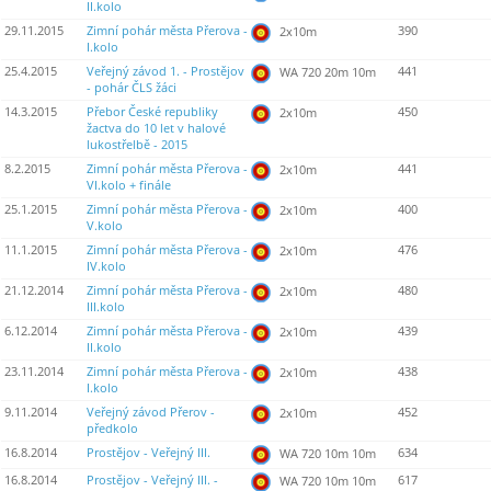
II.kolo
29.11.2015
Zimní pohár města Přerova -
390
2x10m
I.kolo
25.4.2015
Veřejný závod 1. - Prostějov
441
WA 720 20m 10m
- pohár ČLS žáci
14.3.2015
Přebor České republiky
450
2x10m
žactva do 10 let v halové
lukostřelbě - 2015
8.2.2015
Zimní pohár města Přerova -
441
2x10m
VI.kolo + finále
25.1.2015
Zimní pohár města Přerova -
400
2x10m
V.kolo
11.1.2015
Zimní pohár města Přerova -
476
2x10m
IV.kolo
21.12.2014
Zimní pohár města Přerova -
480
2x10m
III.kolo
6.12.2014
Zimní pohár města Přerova -
439
2x10m
II.kolo
23.11.2014
Zimní pohár města Přerova -
438
2x10m
I.kolo
9.11.2014
Veřejný závod Přerov -
452
2x10m
předkolo
16.8.2014
Prostějov - Veřejný III.
634
WA 720 10m 10m
16.8.2014
Prostějov - Veřejný III. -
617
WA 720 10m 10m