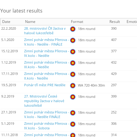
Your latest results
Date
Name
Format
Result
Emoti
22.2.2020
28. mistrovství ČR žactva v
390
18m round
halové lukostřelbě
5.1.2020
Zimní pohár města Přerova -
407
18m round
V.kolo - Neděle - FINÁLE
15.12.2019
Zimní pohár města Přerova -
377
18m round
IV.kolo - Neděle
1.12.2019
Zimní pohár města Přerova -
432
18m round
III.kolo - Neděle
17.11.2019
Zimní pohár města Přerova -
429
18m round
II.kolo - Neděle
19.5.2019
Pohár tří měst PRE Neděle
297
WA 720 40m 30m
9.2.2019
27. Mistrovství České
399
18m round
republiky žactva v halové
lukostřelbě
27.1.2019
Zimní pohár města Přerova -
252
18m round
V.kolo - Neděle FINÁLE
5.1.2019
Zimní pohár města Přerova -
306
18m round
IV.kolo - Sobota
11.11.2018
Zimní pohár města Přerova -
314
18m round