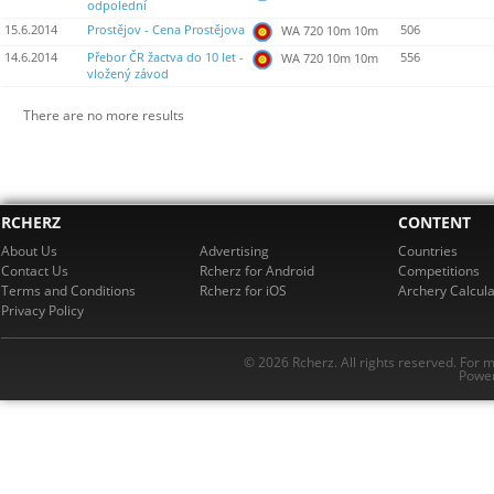
odpolední
15.6.2014
Prostějov - Cena Prostějova
506
WA 720 10m 10m
14.6.2014
Přebor ČR žactva do 10 let -
556
WA 720 10m 10m
vložený závod
There are no more results
RCHERZ
CONTENT
About Us
Advertising
Countries
Contact Us
Rcherz for Android
Competitions
Terms and Conditions
Rcherz for iOS
Archery Calcula
Privacy Policy
© 2026 Rcherz. All rights reserved. For 
Power