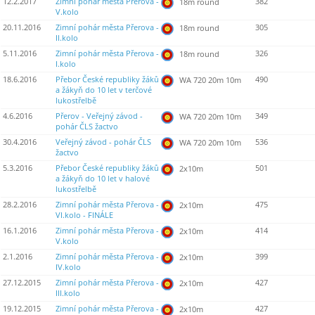
12.2.2017
Zimní pohár města Přerova -
382
18m round
V.kolo
20.11.2016
Zimní pohár města Přerova -
305
18m round
II.kolo
5.11.2016
Zimní pohár města Přerova -
326
18m round
I.kolo
18.6.2016
Přebor České republiky žáků
490
WA 720 20m 10m
a žákyň do 10 let v terčové
lukostřelbě
4.6.2016
Přerov - Veřejný závod -
349
WA 720 20m 10m
pohár ČLS žactvo
30.4.2016
Veřejný závod - pohár ČLS
536
WA 720 20m 10m
žactvo
5.3.2016
Přebor České republiky žáků
501
2x10m
a žákyň do 10 let v halové
lukostřelbě
28.2.2016
Zimní pohár města Přerova -
475
2x10m
VI.kolo - FINÁLE
16.1.2016
Zimní pohár města Přerova -
414
2x10m
V.kolo
2.1.2016
Zimní pohár města Přerova -
399
2x10m
IV.kolo
27.12.2015
Zimní pohár města Přerova -
427
2x10m
III.kolo
19.12.2015
Zimní pohár města Přerova -
427
2x10m