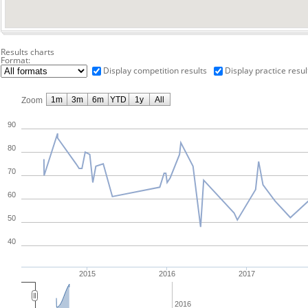
Results charts
Format:
Display competition results
Display practice resul
1m
3m
6m
YTD
1y
All
Zoom
90
80
70
60
50
40
2015
2016
2017
2016