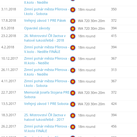
II.kolo - Neděle
3.11.2018
Zimní pohár města Přerova -
350
18m round
I.kolo - Sobota
17.8.2018
Veřejný závod 1 PRE Pátek
372
WA 720 30m 20m
8.5.2018
Opavské závody
394
WA 720 30m 20m
23.2.2018
26. Mistrovství ČR žactva v
415
18m round
halové lukostřelbě - 2018
4.2.2018
Zimní pohár města Přerova -
394
18m round
V.kolo - Neděle FINÁLE
10.12.2017
Zimní pohár města Přerova -
367
18m round
III.kolo - Neděle
26.11.2017
Zimní pohár města Přerova -
313
18m round
II.kolo - Neděle
4.11.2017
Zimní pohár města Přerova -
367
18m round
I.kolo - Sobota
22.7.2017
Memoriál Josefa Stojana PRE
372
WA 720 30m 20m
Sobota
13.5.2017
Veřejný závod 1 PRE Sobota
424
WA 720 30m 20m
18.3.2017
25. Mistrovství ČR žactva v
394
18m round
halové lukostřelbě - 2017
26.2.2017
Zimní pohár města Přerova -
456
18m round
VI.kolo FINÁLE