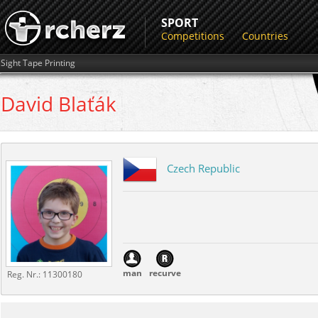
SPORT
Competitions
Countries
Sight Tape Printing
David
Blaťák
Czech Republic
man
recurve
Reg. Nr.:
11300180