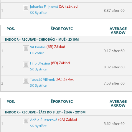
Johanka Filípková
(5C) Základ
1
8.87 after 60
SK Bystřice
POS.
ŠPORTOVEC
AVERAGE
ARROW
INDOOR - RECURVE - CHROBÁCI - MUŽ - 2X10M
Vít Pavlas
(6B) Základ
1
9.17 after 60
LK Votice
Filip Březina
(6D) Základ
2
8.32 after 60
SK Bystřice
Tadeáš Vilímek
(6C) Základ
3
7.53 after 60
SK Bystřice
POS.
ŠPORTOVEC
AVERAGE
ARROW
INDOOR - RECURVE - ŽÁCI DO 8 LET - ŽENA - 2X10M
Adéla Šusserová
(6A) Základ
1
5.62 after 60
SK Bystřice