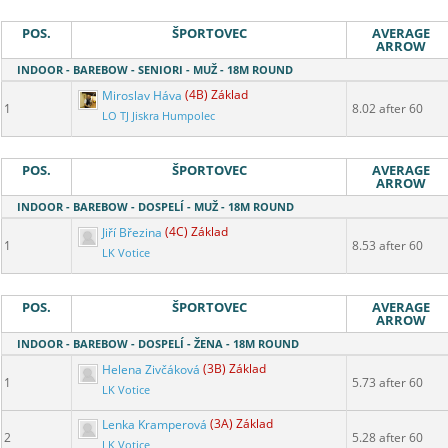
POS.
ŠPORTOVEC
AVERAGE
ARROW
INDOOR - BAREBOW - SENIORI - MUŽ - 18M ROUND
Miroslav Háva
(4B) Základ
1
8.02 after 60
LO TJ Jiskra Humpolec
POS.
ŠPORTOVEC
AVERAGE
ARROW
INDOOR - BAREBOW - DOSPELÍ - MUŽ - 18M ROUND
Jiří Březina
(4C) Základ
1
8.53 after 60
LK Votice
POS.
ŠPORTOVEC
AVERAGE
ARROW
INDOOR - BAREBOW - DOSPELÍ - ŽENA - 18M ROUND
Helena Zivčáková
(3B) Základ
1
5.73 after 60
LK Votice
Lenka Kramperová
(3A) Základ
2
5.28 after 60
LK Votice