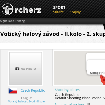
SPORT
Súťaže
Krajiny
Sight Tape Printing
Votický halový závod - II.kolo - 2. sku
Miesto str
Default Sho
Competiti
Shooting places
Czech Republic
Czech Republic
Default Shooting Place,
Votice,
S
League:
Votický halový závod - II.kolo
Number of archers
18