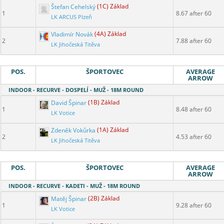
Štefan Cehelský
(1C) Základ
1
8.67 after 60
LK ARCUS Plzeň
Vladimír Novák
(4A) Základ
2
7.88 after 60
LK Jihočeská Titěva
POS.
ŠPORTOVEC
AVERAGE
ARROW
INDOOR - RECURVE - DOSPELÍ - MUŽ - 18M ROUND
David Špinar
(1B) Základ
1
8.48 after 60
LK Votice
Zdeněk Vokůrka
(1A) Základ
2
4.53 after 60
LK Jihočeská Titěva
POS.
ŠPORTOVEC
AVERAGE
ARROW
INDOOR - RECURVE - KADETI - MUŽ - 18M ROUND
Matěj Špinar
(2B) Základ
1
9.28 after 60
LK Votice