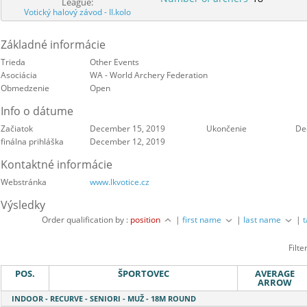
League:
Votický halový závod - II.kolo
Základné informácie
Trieda
Other Events
Asociácia
WA - World Archery Federation
Obmedzenie
Open
Info o dátume
Začiatok
December 15, 2019
Ukončenie
De
finálna prihláška
December 12, 2019
Kontaktné informácie
Webstránka
www.lkvotice.cz
Výsledky
Order qualification by :
position
|
first name
|
last name
|
Filte
POS.
ŠPORTOVEC
AVERAGE
ARROW
INDOOR - RECURVE - SENIORI - MUŽ - 18M ROUND