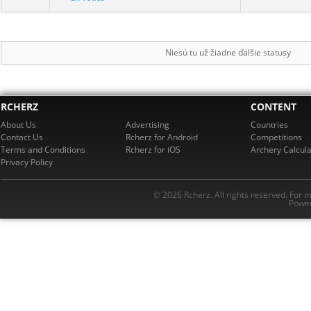
Niesú tu už žiadne ďalšie statusy
RCHERZ
CONTENT
About Us
Advertising
Countries
Contact Us
Rcherz for Android
Competitions
Terms and Conditions
Rcherz for iOS
Archery Calcula
Privacy Policy
© 2026 Rcherz. All rights reserved. For 
Power