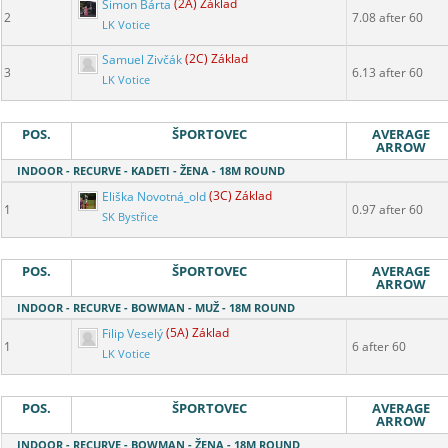
Šimon Bárta
(2A) Základ
2
7.08 after 60
LK Votice
Samuel Zivčák
(2C) Základ
3
6.13 after 60
LK Votice
POS.
ŠPORTOVEC
AVERAGE
ARROW
INDOOR - RECURVE - KADETI - ŽENA - 18M ROUND
Eliška Novotná_old
(3C) Základ
1
0.97 after 60
SK Bystřice
POS.
ŠPORTOVEC
AVERAGE
ARROW
INDOOR - RECURVE - BOWMAN - MUŽ - 18M ROUND
Filip Veselý
(5A) Základ
1
6 after 60
LK Votice
POS.
ŠPORTOVEC
AVERAGE
ARROW
INDOOR - RECURVE - BOWMAN - ŽENA - 18M ROUND