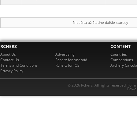
Niesú tu už žiadne ďalšie statusy
RCHERZ
CONTENT
About Us
Advertising
Countries
Contact Us
Rcherz for Android
Competitions
Terms and Conditions
Rcherz for iOS
Archery Calcula
Privacy Policy
© 2026 Rcherz. All rights reserved. For 
Power