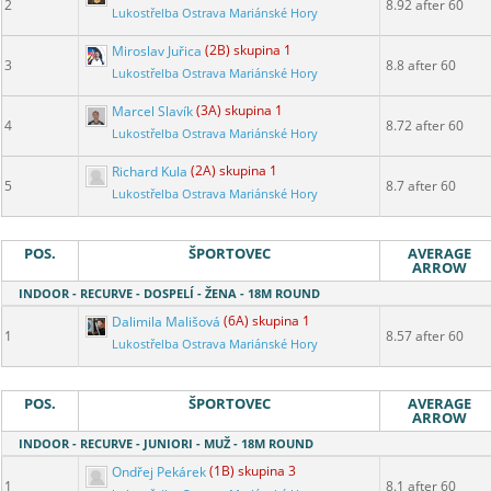
2
8.92 after 60
Lukostřelba Ostrava Mariánské Hory
Miroslav Juřica
(2B) skupina 1
3
8.8 after 60
Lukostřelba Ostrava Mariánské Hory
Marcel Slavík
(3A) skupina 1
4
8.72 after 60
Lukostřelba Ostrava Mariánské Hory
Richard Kula
(2A) skupina 1
5
8.7 after 60
Lukostřelba Ostrava Mariánské Hory
POS.
ŠPORTOVEC
AVERAGE
ARROW
INDOOR - RECURVE - DOSPELÍ - ŽENA - 18M ROUND
Dalimila Mališová
(6A) skupina 1
1
8.57 after 60
Lukostřelba Ostrava Mariánské Hory
POS.
ŠPORTOVEC
AVERAGE
ARROW
INDOOR - RECURVE - JUNIORI - MUŽ - 18M ROUND
Ondřej Pekárek
(1B) skupina 3
1
8.1 after 60