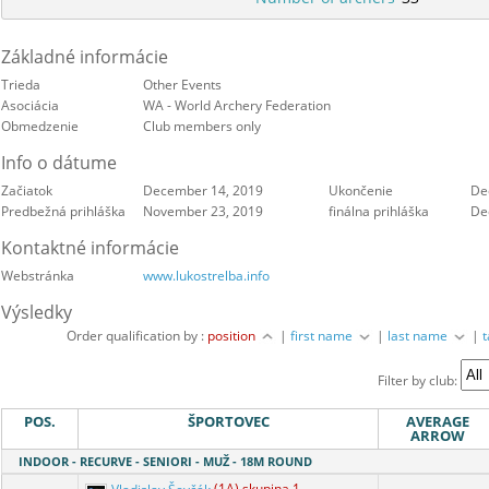
Základné informácie
Trieda
Other Events
Asociácia
WA - World Archery Federation
Obmedzenie
Club members only
Info o dátume
Začiatok
December 14, 2019
Ukončenie
De
Predbežná prihláška
November 23, 2019
finálna prihláška
De
Kontaktné informácie
Webstránka
www.lukostrelba.info
Výsledky
Order qualification by :
position
|
first name
|
last name
|
Filter by club:
POS.
ŠPORTOVEC
AVERAGE
ARROW
INDOOR - RECURVE - SENIORI - MUŽ - 18M ROUND