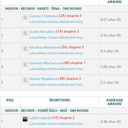
ARROW
INDOOR - RECURVE - KADETI - ŽENA - 18M ROUND
Zuzana Cholevová
(2A) skupina 3
1
8.97 after 60
Lukostřelba Ostrava Mariánské Hory
Josefa Nerudová
(1A) skupina 3
2
8.95 after 60
Lukostřelba Ostrava Mariánské Hory
Karolína Miženková
(3A) skupina 3
3
8.4 after 60
Lukostřelba Ostrava Mariánské Hory
Gabriela Machačová
(4B) skupina 1
4
5.88 after 60
Lukostřelba Ostrava Mariánské Hory
Denisa Popelková
(3B) skupina 3
5
5.5 after 60
Lukostřelba Ostrava Mariánské Hory
POS.
ŠPORTOVEC
AVERAGE
ARROW
INDOOR - RECURVE - STARŠÍ ŽIACI - MUŽ - 18M ROUND
Lukáš Liberda
(1A) skupina 2
1
9.38 after 60
Lukostřelba Ostrava Mariánské Hory