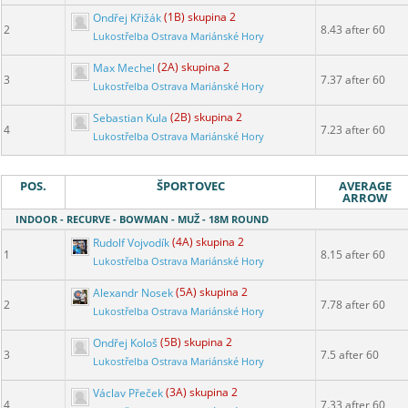
Ondřej Křižák
(1B) skupina 2
2
8.43 after 60
Lukostřelba Ostrava Mariánské Hory
Max Mechel
(2A) skupina 2
3
7.37 after 60
Lukostřelba Ostrava Mariánské Hory
Sebastian Kula
(2B) skupina 2
4
7.23 after 60
Lukostřelba Ostrava Mariánské Hory
POS.
ŠPORTOVEC
AVERAGE
ARROW
INDOOR - RECURVE - BOWMAN - MUŽ - 18M ROUND
Rudolf Vojvodík
(4A) skupina 2
1
8.15 after 60
Lukostřelba Ostrava Mariánské Hory
Alexandr Nosek
(5A) skupina 2
2
7.78 after 60
Lukostřelba Ostrava Mariánské Hory
Ondřej Kološ
(5B) skupina 2
3
7.5 after 60
Lukostřelba Ostrava Mariánské Hory
Václav Přeček
(3A) skupina 2
4
7.33 after 60