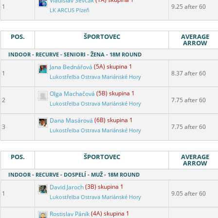
Vladislav Ševčák
(1A) skupina 1
1
9.25 after 60
LK ARCUS Plzeň
POS.
ŠPORTOVEC
AVERAGE
ARROW
INDOOR - RECURVE - SENIORI - ŽENA - 18M ROUND
Jana Bednářová
(5A) skupina 1
1
8.37 after 60
Lukostřelba Ostrava Mariánské Hory
Olga Machačová
(5B) skupina 1
2
7.75 after 60
Lukostřelba Ostrava Mariánské Hory
Dana Masárová
(6B) skupina 1
3
7.75 after 60
Lukostřelba Ostrava Mariánské Hory
POS.
ŠPORTOVEC
AVERAGE
ARROW
INDOOR - RECURVE - DOSPELÍ - MUŽ - 18M ROUND
David Jaroch
(3B) skupina 1
1
9.05 after 60
Lukostřelba Ostrava Mariánské Hory
Rostislav Páník
(4A) skupina 1