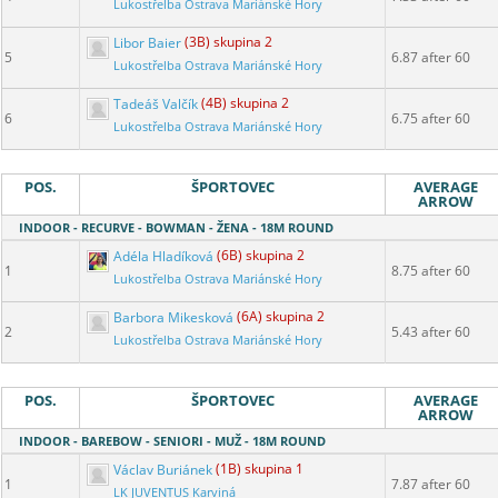
Lukostřelba Ostrava Mariánské Hory
Libor Baier
(3B) skupina 2
5
6.87 after 60
Lukostřelba Ostrava Mariánské Hory
Tadeáš Valčík
(4B) skupina 2
6
6.75 after 60
Lukostřelba Ostrava Mariánské Hory
POS.
ŠPORTOVEC
AVERAGE
ARROW
INDOOR - RECURVE - BOWMAN - ŽENA - 18M ROUND
Adéla Hladíková
(6B) skupina 2
1
8.75 after 60
Lukostřelba Ostrava Mariánské Hory
Barbora Mikesková
(6A) skupina 2
2
5.43 after 60
Lukostřelba Ostrava Mariánské Hory
POS.
ŠPORTOVEC
AVERAGE
ARROW
INDOOR - BAREBOW - SENIORI - MUŽ - 18M ROUND
Václav Buriánek
(1B) skupina 1
1
7.87 after 60
LK JUVENTUS Karviná