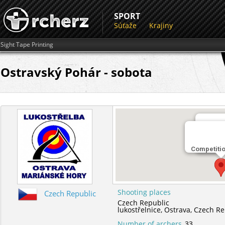
SPORT
Súťaže
Krajiny
Sight Tape Printing
Ostravský Pohár - sobota
Miesto 
Competiti
lukostře
Shooting places
Czech Republic
Czech Republic
lukostřelnice,
Ostrava,
Czech Re
Number of archers
33