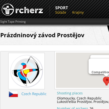
SPORT
Súťaže
Krajiny
Sight Tape Printing
Prázdninový závod Prostějov
Miesto str
Competitio
Lukostřelb
Shooting places
Czech Republic
Olomoucky,
Czech Republic
Lukostřelba Prostějov,
Prostějov
Number of archers
26