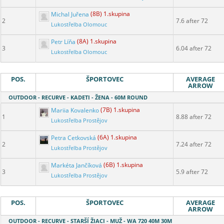
Michal Juřena
(8B) 1.skupina
2
7.6 after 72
Lukostřelba Olomouc
Petr Líňa
(8A) 1.skupina
3
6.04 after 72
Lukostřelba Olomouc
POS.
ŠPORTOVEC
AVERAGE
ARROW
OUTDOOR - RECURVE - KADETI - ŽENA - 60M ROUND
Mariia Kovalenko
(7B) 1.skupina
1
8.88 after 72
Lukostřelba Prostějov
Petra Cetkovská
(6A) 1.skupina
2
7.24 after 72
Lukostřelba Prostějov
Markéta Jančíková
(6B) 1.skupina
3
5.9 after 72
Lukostřelba Prostějov
POS.
ŠPORTOVEC
AVERAGE
ARROW
OUTDOOR - RECURVE - STARŠÍ ŽIACI - MUŽ - WA 720 40M 30M