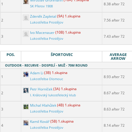
Miroslav Grohmann
(10A) 1.skupina
1
8.38 after 72
SK Přerov 1908
Zdeněk Zapletal
(9A) 1.skupina
2
7.56 after 72
Lukostřelba Prostějov
Ivo Macenauer
(10B) 1.skupina
3
7.43 after 72
Lukostřelba Prostějov
POS.
ŠPORTOVEC
AVERAGE
ARROW
OUTDOOR - RECURVE - DOSPELÍ - MUŽ - 70M ROUND
Adam Li
(3B) 1.skupina
1
8.93 after 72
Lukostřelba Olomouc
Petr Horníček
(3A) 1.skupina
2
8.67 after 72
I. Královský lukostřelecký klub
Michal Hlahůlek
(4B) 1.skupina
3
8.63 after 72
Lukostřelba Prostějov
Kamil Kovář
(5B) 1.skupina
4
8.14 after 72
Lukostřelba Prostějov