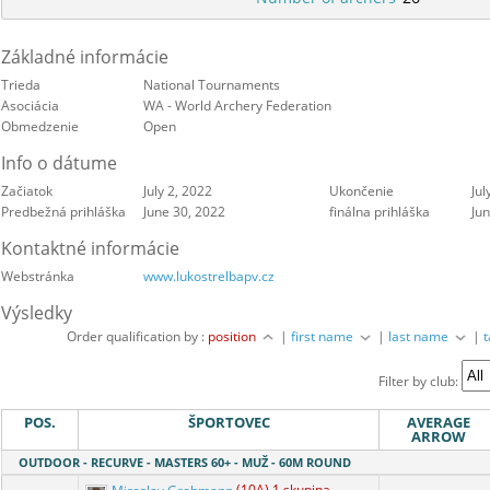
Základné informácie
Trieda
National Tournaments
Asociácia
WA - World Archery Federation
Obmedzenie
Open
Info o dátume
Začiatok
July 2, 2022
Ukončenie
Jul
Predbežná prihláška
June 30, 2022
finálna prihláška
Ju
Kontaktné informácie
Webstránka
www.lukostrelbapv.cz
Výsledky
Order qualification by :
position
|
first name
|
last name
|
Filter by club:
POS.
ŠPORTOVEC
AVERAGE
ARROW
OUTDOOR - RECURVE - MASTERS 60+ - MUŽ - 60M ROUND