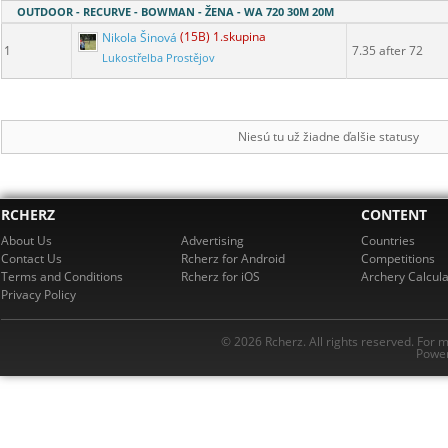
OUTDOOR - RECURVE - BOWMAN - ŽENA - WA 720 30M 20M
Nikola Šinová
(15B) 1.skupina
1
7.35 after 72
Lukostřelba Prostějov
Niesú tu už žiadne ďalšie statusy
RCHERZ
CONTENT
About Us
Advertising
Countries
Contact Us
Rcherz for Android
Competitions
Terms and Conditions
Rcherz for iOS
Archery Calcula
Privacy Policy
© 2026 Rcherz. All rights reserved. For 
Power