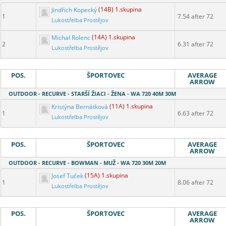
Jindřich Kopecký
(14B) 1.skupina
1
7.54 after 72
Lukostřelba Prostějov
Michal Rolenc
(14A) 1.skupina
2
6.31 after 72
Lukostřelba Prostějov
POS.
ŠPORTOVEC
AVERAGE
ARROW
OUTDOOR - RECURVE - STARŠÍ ŽIACI - ŽENA - WA 720 40M 30M
Kristýna Bernátková
(11A) 1.skupina
1
6.63 after 72
Lukostřelba Prostějov
POS.
ŠPORTOVEC
AVERAGE
ARROW
OUTDOOR - RECURVE - BOWMAN - MUŽ - WA 720 30M 20M
Josef Tuček
(15A) 1.skupina
1
8.06 after 72
Lukostřelba Prostějov
POS.
ŠPORTOVEC
AVERAGE
ARROW