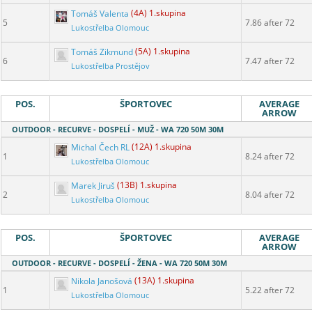
Tomáš Valenta
(4A) 1.skupina
5
7.86 after 72
Lukostřelba Olomouc
Tomáš Zikmund
(5A) 1.skupina
6
7.47 after 72
Lukostřelba Prostějov
POS.
ŠPORTOVEC
AVERAGE
ARROW
OUTDOOR - RECURVE - DOSPELÍ - MUŽ - WA 720 50M 30M
Michal Čech RL
(12A) 1.skupina
1
8.24 after 72
Lukostřelba Olomouc
Marek Jiruš
(13B) 1.skupina
2
8.04 after 72
Lukostřelba Olomouc
POS.
ŠPORTOVEC
AVERAGE
ARROW
OUTDOOR - RECURVE - DOSPELÍ - ŽENA - WA 720 50M 30M
Nikola Janošová
(13A) 1.skupina
1
5.22 after 72
Lukostřelba Olomouc