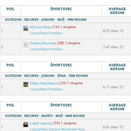
POS.
ŠPORTOVEC
AVERAGE
ARROW
OUTDOOR - RECURVE - JUNIORI - MUŽ - 70M ROUND
Michael Roba
(1A) 1.skupina
1
8.57 after 72
Lukostřelba Prostějov
Ondřej Martinek
(2B) 1.skupina
2
7.47 after 72
Lukostřelba Prostějov
POS.
ŠPORTOVEC
AVERAGE
ARROW
OUTDOOR - RECURVE - JUNIORI - ŽENA - 70M ROUND
Eliška Koleňáková
(2A) 1.skupina
1
8.11 after 72
Lukostřelba Prostějov
POS.
ŠPORTOVEC
AVERAGE
ARROW
OUTDOOR - RECURVE - KADETI - MUŽ - 60M ROUND
Lukáš Liberda
(7A) 1.skupina
1
8.81 after 72
Lukostřelba Ostrava Mariánské Hory