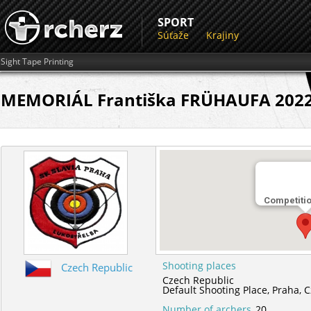
SPORT
Súťaže
Krajiny
Sight Tape Printing
MEMORIÁL Františka FRÜHAUFA 202
Competiti
Shooting places
Czech Republic
Czech Republic
Default Shooting Place,
Praha,
C
Number of archers
20