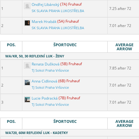
Ondřej Libánský
(7A) Fruhauf
1
7.25 after 72
SK SLAVIA PRAHA LUKOSTŘELBA
Marek Hrabák
(5A) Fruhauf
2
7.01 after 72
SK SLAVIA PRAHA LUKOSTŘELBA
POS.
ŠPORTOVEC
AVERAGE
ARROW
WA/KR, 50, 30 REFLEXNÍ LUK - ŽENY
Renata Dušková
(5B) Fruhauf
1
7.85 after 72
TJ Sokol Praha Vršovice
Anna Cidlinová
(6B) Fruhauf
2
7.01 after 72
TJ Sokol Praha Vršovice
Lucie Podracká
(7B) Fruhauf
3
7.01 after 72
TJ Sokol Praha Vršovice
POS.
ŠPORTOVEC
AVERAGE
ARROW
WA720, 60M REFLEXNÍ LUK - KADETKY