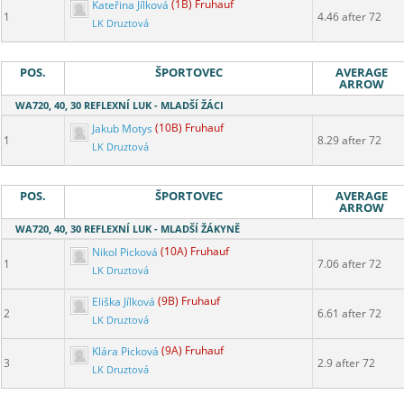
Kateřina Jílková
(1B) Fruhauf
1
4.46 after 72
LK Druztová
POS.
ŠPORTOVEC
AVERAGE
ARROW
WA720, 40, 30 REFLEXNÍ LUK - MLADŠÍ ŽÁCI
Jakub Motys
(10B) Fruhauf
1
8.29 after 72
LK Druztová
POS.
ŠPORTOVEC
AVERAGE
ARROW
WA720, 40, 30 REFLEXNÍ LUK - MLADŠÍ ŽÁKYNĚ
Nikol Picková
(10A) Fruhauf
1
7.06 after 72
LK Druztová
Eliška Jílková
(9B) Fruhauf
2
6.61 after 72
LK Druztová
Klára Picková
(9A) Fruhauf
3
2.9 after 72
LK Druztová