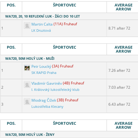
POS.
ŠPORTOVEC
AVERAGE
ARROW
WA720, 20, 10 REFLEXNÍ LUK - ŽÁCI DO 10 LET
Martin Calta
(11A) Fruhauf
1
8.71 after 72
LK Druztová
POS.
ŠPORTOVEC
AVERAGE
ARROW
WA720, 50M HOLÝ LUK - MUŽI
Petr Loucký
(3A) Fruhauf
1
7.26 after 72
SK RAPID Praha
Vladimír Gavriněv
(4B) Fruhauf
2
7.03 after 72
I. Královský lukostřelecký klub
Miodrag Čížek
(3B) Fruhauf
3
6.43 after 72
Lukostřelba Klecany
POS.
ŠPORTOVEC
AVERAGE
ARROW
WA720, 50M HOLÝ LUK - ŽENY