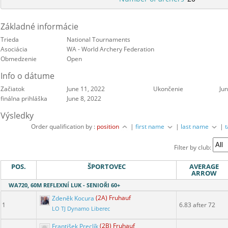
Základné informácie
Trieda
National Tournaments
Asociácia
WA - World Archery Federation
Obmedzenie
Open
Info o dátume
Začiatok
June 11, 2022
Ukončenie
Ju
finálna prihláška
June 8, 2022
Výsledky
Order qualification by :
position
|
first name
|
last name
|
Filter by club:
POS.
ŠPORTOVEC
AVERAGE
ARROW
WA720, 60M REFLEXNÍ LUK - SENIOŘI 60+
Zdeněk Kocura
(2A) Fruhauf
1
6.83 after 72
LO TJ Dynamo Liberec
František Preclík
(2B) Fruhauf