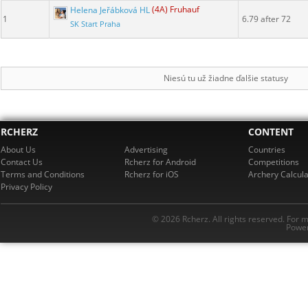
Helena Jeřábková HL
(4A) Fruhauf
1
6.79 after 72
SK Start Praha
Niesú tu už žiadne ďalšie statusy
RCHERZ
CONTENT
About Us
Advertising
Countries
Contact Us
Rcherz for Android
Competitions
Terms and Conditions
Rcherz for iOS
Archery Calcula
Privacy Policy
© 2026 Rcherz. All rights reserved. For 
Power