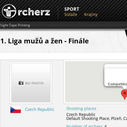
SPORT
Súťaže
Krajiny
Sight Tape Printing
1. Liga mužů a žen - Finále
Miesto str
Competiti
Default Sho
Shooting places
Czech Republic
Czech Republic
Default Shooting Place,
Plzeň,
C
Number of archers
4