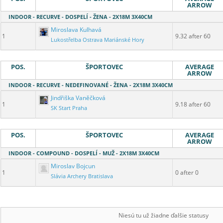
ARROW
INDOOR - RECURVE - DOSPELÍ - ŽENA - 2X18M 3X40CM
Miroslava Kulhavá
1
9.32 after 60
Lukostřelba Ostrava Mariánské Hory
POS.
ŠPORTOVEC
AVERAGE
ARROW
INDOOR - RECURVE - NEDEFINOVANÉ - ŽENA - 2X18M 3X40CM
Jindřiška Vaněčková
1
9.18 after 60
SK Start Praha
POS.
ŠPORTOVEC
AVERAGE
ARROW
INDOOR - COMPOUND - DOSPELÍ - MUŽ - 2X18M 3X40CM
Miroslav Bojcun
1
0 after 0
Slávia Archery Bratislava
Niesú tu už žiadne ďalšie statusy