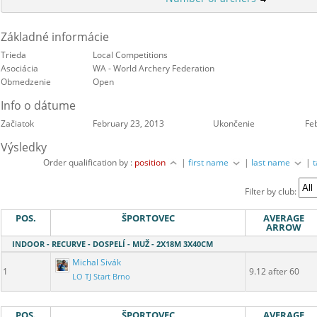
Základné informácie
Trieda
Local Competitions
Asociácia
WA - World Archery Federation
Obmedzenie
Open
Info o dátume
Začiatok
February 23, 2013
Ukončenie
Fe
Výsledky
Order qualification by :
position
|
first name
|
last name
|
Filter by club:
POS.
ŠPORTOVEC
AVERAGE
ARROW
INDOOR - RECURVE - DOSPELÍ - MUŽ - 2X18M 3X40CM
Michal Sivák
1
9.12 after 60
LO TJ Start Brno
POS.
ŠPORTOVEC
AVERAGE