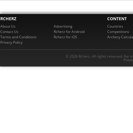
RCHERZ
CONTENT
About Us
Advertising
Countries
Contact Us
Rcherz for Android
Competitions
Terms and Conditions
Rcherz for iOS
Archery Calcula
Privacy Policy
© 2026 Rcherz. All rights reserved. For 
Power