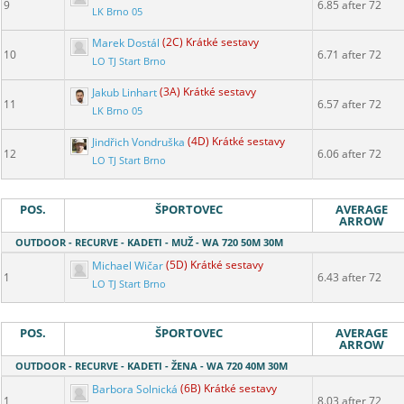
9
6.85 after 72
LK Brno 05
Marek Dostál
(2C) Krátké sestavy
10
6.71 after 72
LO TJ Start Brno
Jakub Linhart
(3A) Krátké sestavy
11
6.57 after 72
LK Brno 05
Jindřich Vondruška
(4D) Krátké sestavy
12
6.06 after 72
LO TJ Start Brno
POS.
ŠPORTOVEC
AVERAGE
ARROW
OUTDOOR - RECURVE - KADETI - MUŽ - WA 720 50M 30M
Michael Wičar
(5D) Krátké sestavy
1
6.43 after 72
LO TJ Start Brno
POS.
ŠPORTOVEC
AVERAGE
ARROW
OUTDOOR - RECURVE - KADETI - ŽENA - WA 720 40M 30M
Barbora Solnická
(6B) Krátké sestavy
1
8.03 after 72