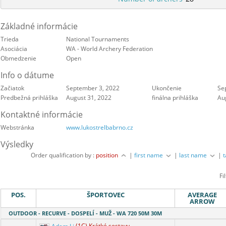
Základné informácie
Trieda
National Tournaments
Asociácia
WA - World Archery Federation
Obmedzenie
Open
Info o dátume
Začiatok
September 3, 2022
Ukončenie
Se
Predbežná prihláška
August 31, 2022
finálna prihláška
Au
Kontaktné informácie
Webstránka
www.lukostrelbabrno.cz
Výsledky
Order qualification by :
position
|
first name
|
last name
|
Fi
POS.
ŠPORTOVEC
AVERAGE
ARROW
OUTDOOR - RECURVE - DOSPELÍ - MUŽ - WA 720 50M 30M