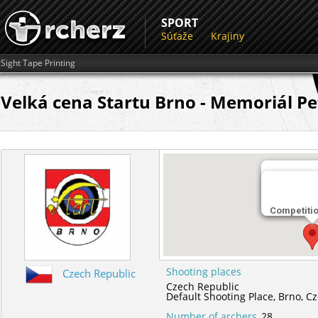
SPORT
Súťaže
Krajiny
Sight Tape Printing
Velká cena Startu Brno - Memoriál Pe
Miesto str
Competiti
Default Sho
Shooting places
Czech Republic
Czech Republic
Default Shooting Place,
Brno,
Cz
Number of archers
28