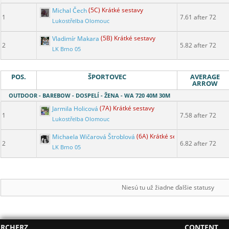
Michal Čech
(5C) Krátké sestavy
1
7.61 after 72
Lukostřelba Olomouc
Vladimír Makara
(5B) Krátké sestavy
2
5.82 after 72
LK Brno 05
POS.
ŠPORTOVEC
AVERAGE
ARROW
OUTDOOR - BAREBOW - DOSPELÍ - ŽENA - WA 720 40M 30M
Jarmila Holicová
(7A) Krátké sestavy
1
7.58 after 72
Lukostřelba Olomouc
Michaela Wičarová Štroblová
(6A) Krátké sestavy
2
6.82 after 72
LK Brno 05
Niesú tu už žiadne ďalšie statusy
RCHERZ
CONTENT