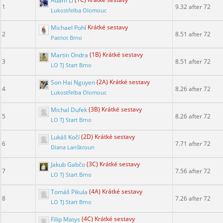
Adam Li
(1C) Krátké sestavy
1
9.32 after 72
Lukostřelba Olomouc
Michael Pohl
Krátké sestavy
2
8.51 after 72
Patriot Brno
Martin Ondra
(1B) Krátké sestavy
3
8.51 after 72
LO TJ Start Brno
Son Hai Nguyen
(2A) Krátké sestavy
4
8.26 after 72
Lukostřelba Olomouc
Michal Dufek
(3B) Krátké sestavy
5
8.26 after 72
LO TJ Start Brno
Lukáš Kočí
(2D) Krátké sestavy
6
7.71 after 72
Diana Lanškroun
Jakub Gabčo
(3C) Krátké sestavy
7
7.56 after 72
LO TJ Start Brno
Tomáš Pikula
(4A) Krátké sestavy
8
7.26 after 72
LO TJ Start Brno
Filip Matys
(4C) Krátké sestavy