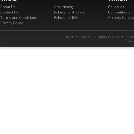
About Us
Advertising
Countries
Contact Us
Rcherz for Android
Competitions
Terms and Conditions
Rcherz for iOS
Archery Calcula
Privacy Policy
© 2026 Rcherz. All rights reserved. For 
Power