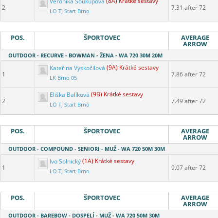
Veronika Soukupová
(8A) Krátké sestavy
2
7.31 after 72
LO TJ Start Brno
POS.
ŠPORTOVEC
AVERAGE
ARROW
OUTDOOR - RECURVE - BOWMAN - ŽENA - WA 720 30M 20M
Kateřina Vyskočilová
(9A) Krátké sestavy
1
7.86 after 72
LK Brno 05
Eliška Balíková
(9B) Krátké sestavy
2
7.49 after 72
LO TJ Start Brno
POS.
ŠPORTOVEC
AVERAGE
ARROW
OUTDOOR - COMPOUND - SENIORI - MUŽ - WA 720 50M 30M
Ivo Solnický
(1A) Krátké sestavy
1
9.07 after 72
LO TJ Start Brno
POS.
ŠPORTOVEC
AVERAGE
ARROW
OUTDOOR - BAREBOW - DOSPELÍ - MUŽ - WA 720 50M 30M