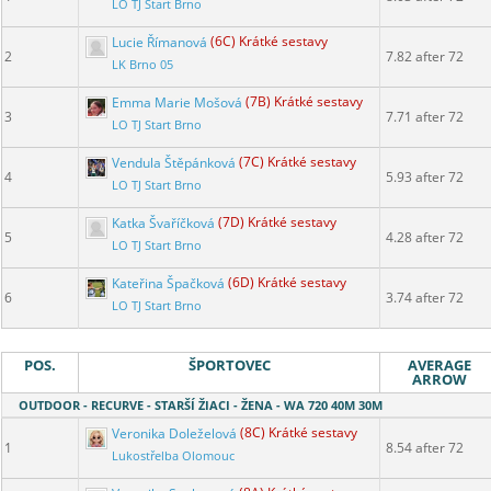
LO TJ Start Brno
Lucie Římanová
(6C) Krátké sestavy
2
7.82 after 72
LK Brno 05
Emma Marie Mošová
(7B) Krátké sestavy
3
7.71 after 72
LO TJ Start Brno
Vendula Štěpánková
(7C) Krátké sestavy
4
5.93 after 72
LO TJ Start Brno
Katka Švaříčková
(7D) Krátké sestavy
5
4.28 after 72
LO TJ Start Brno
Kateřina Špačková
(6D) Krátké sestavy
6
3.74 after 72
LO TJ Start Brno
POS.
ŠPORTOVEC
AVERAGE
ARROW
OUTDOOR - RECURVE - STARŠÍ ŽIACI - ŽENA - WA 720 40M 30M
Veronika Doleželová
(8C) Krátké sestavy
1
8.54 after 72
Lukostřelba Olomouc