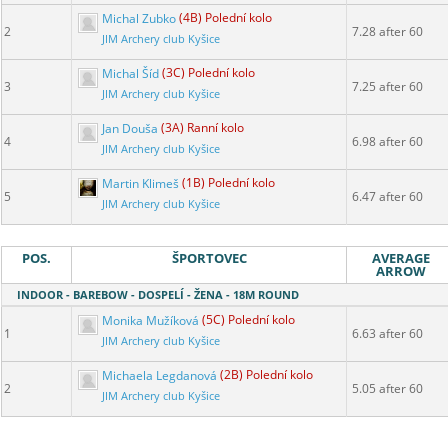
Michal Zubko
(4B) Polední kolo
2
7.28 after 60
JIM Archery club Kyšice
Michal Šíd
(3C) Polední kolo
3
7.25 after 60
JIM Archery club Kyšice
Jan Douša
(3A) Ranní kolo
4
6.98 after 60
JIM Archery club Kyšice
Martin Klimeš
(1B) Polední kolo
5
6.47 after 60
JIM Archery club Kyšice
POS.
ŠPORTOVEC
AVERAGE
ARROW
INDOOR - BAREBOW - DOSPELÍ - ŽENA - 18M ROUND
Monika Mužíková
(5C) Polední kolo
1
6.63 after 60
JIM Archery club Kyšice
Michaela Legdanová
(2B) Polední kolo
2
5.05 after 60
JIM Archery club Kyšice