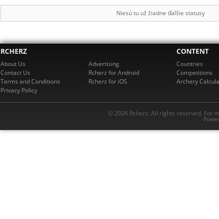
Niesú tu už žiadne ďalšie statusy
RCHERZ
CONTENT
About Us
Advertising
Countries
Contact Us
Rcherz for Android
Competitions
Terms and Conditions
Rcherz for iOS
Archery Calcula
Privacy Policy
© 2026 Rcherz. All rights reserved. For 
Power