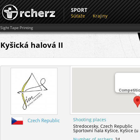
SPORT
Súťaže
Krajiny
Sight Tape Printing
Kyšická halová II
Competiti
Shooting places
Czech Republic
Stredocesky,
Czech Republic
Sportovní hala Kyšice,
Kyšice (u
Number of archers
24