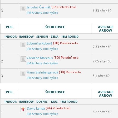
Jaroslav Čermák
(3A) Polední kolo
3
6.33 after 60
JIM Archery club Kyšice
POS.
ŠPORTOVEC
AVERAGE
ARROW
INDOOR - BAREBOW - SENIORI - ŽENA - 18M ROUND
Ľubomíra Kubová
(3B) Polední kolo
1
7.33 after 60
JIM Archery club Kyšice
Caroline Marcoux
(3D) Polední kolo
2
7.05 after 60
JIM Archery club Kyšice
Hana Steinbergerová
(3B) Ranní kolo
3
5.1 after 60
JIM Archery club Kyšice
POS.
ŠPORTOVEC
AVERAGE
ARROW
INDOOR - BAREBOW - DOSPELÍ - MUŽ - 18M ROUND
David Landa
(4A) Polední kolo
1
8.27 after 60
JIM Archery club Kyšice