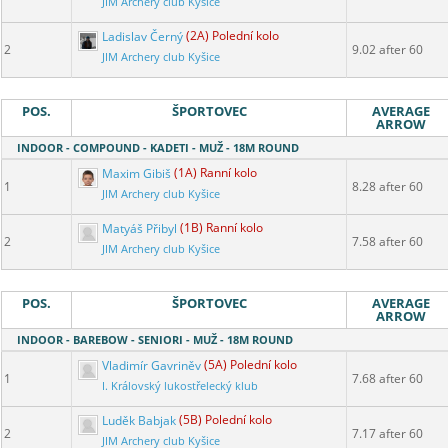
JIM Archery club Kyšice
Ladislav Černý
(2A) Polední kolo
2
9.02 after 60
JIM Archery club Kyšice
POS.
ŠPORTOVEC
AVERAGE
ARROW
INDOOR - COMPOUND - KADETI - MUŽ - 18M ROUND
Maxim Gibiš
(1A) Ranní kolo
1
8.28 after 60
JIM Archery club Kyšice
Matyáš Přibyl
(1B) Ranní kolo
2
7.58 after 60
JIM Archery club Kyšice
POS.
ŠPORTOVEC
AVERAGE
ARROW
INDOOR - BAREBOW - SENIORI - MUŽ - 18M ROUND
Vladimír Gavriněv
(5A) Polední kolo
1
7.68 after 60
I. Královský lukostřelecký klub
Luděk Babjak
(5B) Polední kolo
2
7.17 after 60
JIM Archery club Kyšice