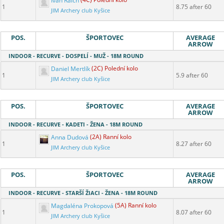
Ivan Raich
(4C) Polední kolo
1
8.75 after 60
JIM Archery club Kyšice
POS.
ŠPORTOVEC
AVERAGE
ARROW
INDOOR - RECURVE - DOSPELÍ - MUŽ - 18M ROUND
Daniel Mertlík
(2C) Polední kolo
1
5.9 after 60
JIM Archery club Kyšice
POS.
ŠPORTOVEC
AVERAGE
ARROW
INDOOR - RECURVE - KADETI - ŽENA - 18M ROUND
Anna Dudová
(2A) Ranní kolo
1
8.27 after 60
JIM Archery club Kyšice
POS.
ŠPORTOVEC
AVERAGE
ARROW
INDOOR - RECURVE - STARŠÍ ŽIACI - ŽENA - 18M ROUND
Magdaléna Prokopová
(5A) Ranní kolo
1
8.07 after 60
JIM Archery club Kyšice