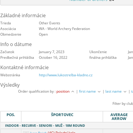
Základné informácie
Trieda
Other Events
Asociácia
WA - World Archery Federation
Obmedzenie
Open
Info o dátume
Začiatok
January 7, 2023
Ukončenie
Ja
Predbežná prihláška
October 16, 2022
finálna prihláška
Ja
Kontaktné informácie
Webstránka
http://www.lukostrelba-kladno.cz
Výsledky
Order qualification by :
position
|
first name
|
last name
|
Filter by clu
POS.
ŠPORTOVEC
AVERAGE
ARROW
INDOOR - RECURVE - SENIORI - MUŽ - 18M ROUND