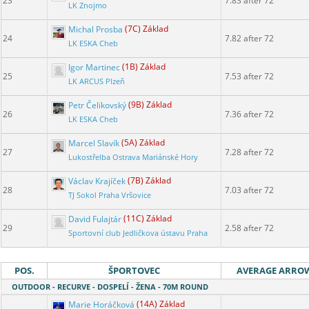
23
7.83 after 72
LK Znojmo
Michal Prosba
(7C) Základ
24
7.82 after 72
LK ESKA Cheb
Igor Martinec
(1B) Základ
25
7.53 after 72
LK ARCUS Plzeň
Petr Čelikovský
(9B) Základ
26
7.36 after 72
LK ESKA Cheb
Marcel Slavík
(5A) Základ
27
7.28 after 72
Lukostřelba Ostrava Mariánské Hory
Václav Krajíček
(7B) Základ
28
7.03 after 72
TJ Sokol Praha Vršovice
David Fulajtár
(11C) Základ
29
2.58 after 72
Sportovní club Jedličkova ústavu Praha
POS.
ŠPORTOVEC
AVERAGE ARRO
OUTDOOR - RECURVE - DOSPELÍ - ŽENA - 70M ROUND
Marie Horáčková
(14A) Základ