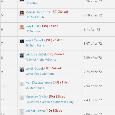
4
8.26 after 72
LK Votice
Martin Hámor ml.
(6C) Základ
5
8.19 after 72
LK ESKA Cheb
Patrik Bilka
(3A) Základ
6
8.1 after 72
LK Znojmo
Jonáš Čábelka
(9C) Základ
7
8.07 after 72
SK Start Praha
Jakub Sedláček
(5B) Základ
8
7.99 after 72
TJ Sokol Praha Vršovice
Lukáš Dudek
(1D) Základ
9
7.74 after 72
Lukostřelba Olomouc
Ivan Shestachenko
(5D) Základ
10
7.54 after 72
SK Start Praha
Miroslav Přeček
(8A) Základ
11
7.43 after 72
Lukostřelba Ostrava Mariánské Hory
Michal Juřena
(4D) Základ
12
7.04 after 72