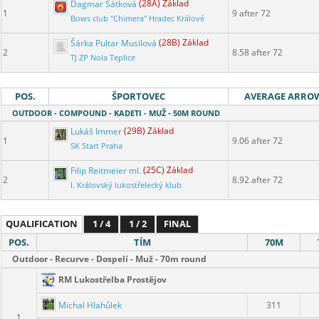
Dagmar Šátková
(28A) Základ
1
9 after 72
Bows club "Chimera" Hradec Králové
Šárka Pultar Musilová
(28B) Základ
2
8.58 after 72
TJ ZP Nola Teplice
POS.
ŠPORTOVEC
AVERAGE ARRO
OUTDOOR - COMPOUND - KADETI - MUŽ - 50M ROUND
Lukáš Immer
(29B) Základ
1
9.06 after 72
SK Start Praha
Filip Reitmeier ml.
(25C) Základ
2
8.92 after 72
I. Královský lukostřelecký klub
QUALIFICATION
1 / 4
1 / 2
FINAL
POS.
TÍM
70M
Outdoor - Recurve - Dospelí - Muž - 70m round
RM Lukostřelba Prostějov
Michal Hlahůlek
311
1