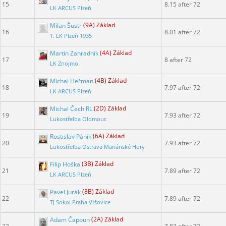
15
8.15 after 72
LK ARCUS Plzeň
Milan Šustr
(9A) Základ
16
8.01 after 72
1. LK Plzeň 1935
Martin Zahradník
(4A) Základ
17
8 after 72
LK Znojmo
Michal Heřman
(4B) Základ
18
7.97 after 72
LK ARCUS Plzeň
Michal Čech RL
(2D) Základ
19
7.93 after 72
Lukostřelba Olomouc
Rostislav Páník
(6A) Základ
20
7.93 after 72
Lukostřelba Ostrava Mariánské Hory
Filip Hoška
(3B) Základ
21
7.89 after 72
LK ARCUS Plzeň
Pavel Jurák
(8B) Základ
22
7.89 after 72
TJ Sokol Praha Vršovice
Adam Čapoun
(2A) Základ