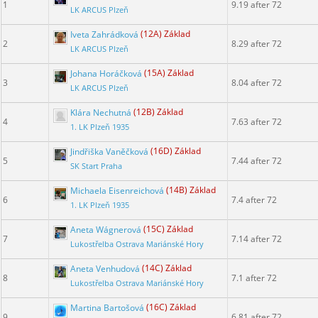
1
9.19 after 72
LK ARCUS Plzeň
Iveta Zahrádková
(12A) Základ
2
8.29 after 72
LK ARCUS Plzeň
Johana Horáčková
(15A) Základ
3
8.04 after 72
LK ARCUS Plzeň
Klára Nechutná
(12B) Základ
4
7.63 after 72
1. LK Plzeň 1935
Jindřiška Vaněčková
(16D) Základ
5
7.44 after 72
SK Start Praha
Michaela Eisenreichová
(14B) Základ
6
7.4 after 72
1. LK Plzeň 1935
Aneta Wágnerová
(15C) Základ
7
7.14 after 72
Lukostřelba Ostrava Mariánské Hory
Aneta Venhudová
(14C) Základ
8
7.1 after 72
Lukostřelba Ostrava Mariánské Hory
Martina Bartošová
(16C) Základ
9
6.81 after 72