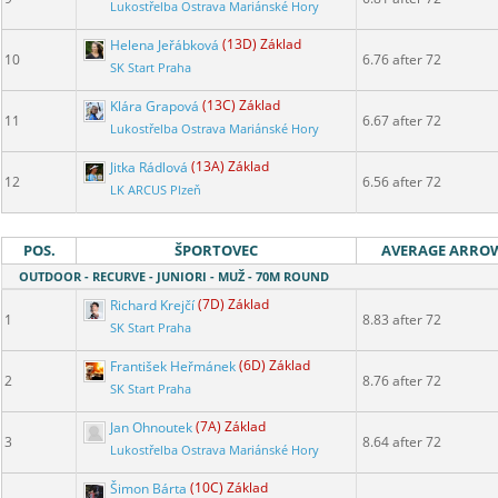
Lukostřelba Ostrava Mariánské Hory
Helena Jeřábková
(13D) Základ
10
6.76 after 72
SK Start Praha
Klára Grapová
(13C) Základ
11
6.67 after 72
Lukostřelba Ostrava Mariánské Hory
Jitka Rádlová
(13A) Základ
12
6.56 after 72
LK ARCUS Plzeň
POS.
ŠPORTOVEC
AVERAGE ARRO
OUTDOOR - RECURVE - JUNIORI - MUŽ - 70M ROUND
Richard Krejčí
(7D) Základ
1
8.83 after 72
SK Start Praha
František Heřmánek
(6D) Základ
2
8.76 after 72
SK Start Praha
Jan Ohnoutek
(7A) Základ
3
8.64 after 72
Lukostřelba Ostrava Mariánské Hory
Šimon Bárta
(10C) Základ