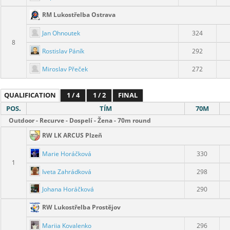
RM Lukostřelba Ostrava
Jan Ohnoutek
324
8
Rostislav Páník
292
Miroslav Přeček
272
QUALIFICATION
1 / 4
1 / 2
FINAL
POS.
TÍM
70M
Outdoor - Recurve - Dospelí - Žena - 70m round
RW LK ARCUS Plzeň
Marie Horáčková
330
1
Iveta Zahrádková
298
Johana Horáčková
290
RW Lukostřelba Prostějov
Mariia Kovalenko
296