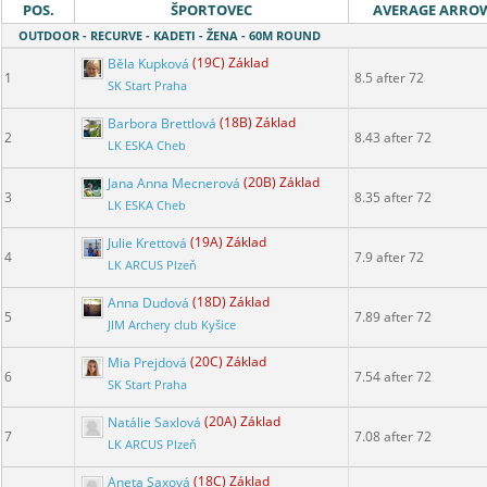
POS.
ŠPORTOVEC
AVERAGE ARRO
OUTDOOR - RECURVE - KADETI - ŽENA - 60M ROUND
Běla Kupková
(19C) Základ
1
8.5 after 72
SK Start Praha
Barbora Brettlová
(18B) Základ
2
8.43 after 72
LK ESKA Cheb
Jana Anna Mecnerová
(20B) Základ
3
8.35 after 72
LK ESKA Cheb
Julie Krettová
(19A) Základ
4
7.9 after 72
LK ARCUS Plzeň
Anna Dudová
(18D) Základ
5
7.89 after 72
JIM Archery club Kyšice
Mia Prejdová
(20C) Základ
6
7.54 after 72
SK Start Praha
Natálie Saxlová
(20A) Základ
7
7.08 after 72
LK ARCUS Plzeň
Aneta Saxová
(18C) Základ