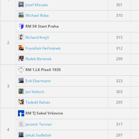
Josef Křesala
301
Michael Roba
310
RM SK Start Praha
Richard Krejčí
315
2
František Heřmánek
312
Radek Beránek
299
RM 1.LK Plzeň 1935
Erik Ebermann
323
3
Jan Vožech
303
Tadeáš Kalvas
295
RM TJ Sokol Vršovice
Jaromír Termer
317
4
Jakub Sedláček
297