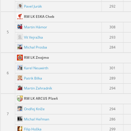
Pavel Jurák
292
RM LK ESKA Cheb
Martin Hámor
308
5
Vít Vejražka
293
Michal Prosba
284
RM LK Znojmo
Karel Neuwirth
301
6
Patrik Bilka
289
Martin Zahradník
294
RM LK ARCUS Plzeň
Ondřej Kníže
294
7
Michal Heřman
286
Filip Hoška
299