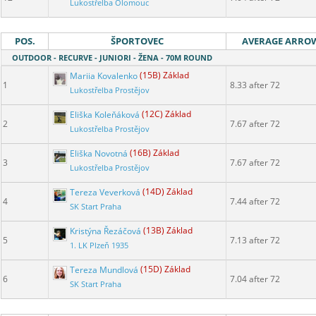
Lukostřelba Olomouc
POS.
ŠPORTOVEC
AVERAGE ARRO
OUTDOOR - RECURVE - JUNIORI - ŽENA - 70M ROUND
Mariia Kovalenko
(15B) Základ
1
8.33 after 72
Lukostřelba Prostějov
Eliška Koleňáková
(12C) Základ
2
7.67 after 72
Lukostřelba Prostějov
Eliška Novotná
(16B) Základ
3
7.67 after 72
Lukostřelba Prostějov
Tereza Veverková
(14D) Základ
4
7.44 after 72
SK Start Praha
Kristýna Řezáčová
(13B) Základ
5
7.13 after 72
1. LK Plzeň 1935
Tereza Mundlová
(15D) Základ
6
7.04 after 72
SK Start Praha