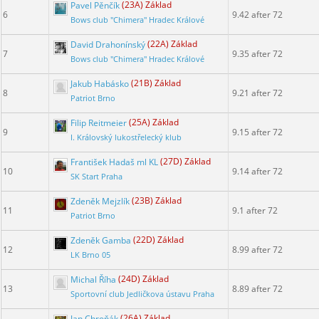
Pavel Pěnčík
(23A) Základ
6
9.42 after 72
Bows club "Chimera" Hradec Králové
David Drahonínský
(22A) Základ
7
9.35 after 72
Bows club "Chimera" Hradec Králové
Jakub Habásko
(21B) Základ
8
9.21 after 72
Patriot Brno
Filip Reitmeier
(25A) Základ
9
9.15 after 72
I. Královský lukostřelecký klub
František Hadaš ml KL
(27D) Základ
10
9.14 after 72
SK Start Praha
Zdeněk Mejzlík
(23B) Základ
11
9.1 after 72
Patriot Brno
Zdeněk Gamba
(22D) Základ
12
8.99 after 72
LK Brno 05
Michal Říha
(24D) Základ
13
8.89 after 72
Sportovní club Jedličkova ústavu Praha
Jan Chroňák
(26A) Základ