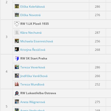
2
Eliška Koleňáková
286
Eliška Novotná
276
RW 1.LK Plzeň 1935
Klára Nechutná
287
3
Michaela Eisenreichová
256
Kristýna Řezáčová
268
RW SK Start Praha
Tereza Veverková
286
4
Jindřiška Vaněčková
266
Tereza Mundlová
252
RW Lukostřelba Ostrava
Aneta Wágnerová
275
5
Aneta Venhudová
248