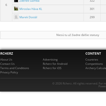
Zdeněk Gamba
322
6
Miroslav Háva KL
301
Marek Dostál
299
Niesú tu už žiadne ďalšie statusy
RCHERZ
CONTENT
About Us
Advertising
Countries
Contact Us
Rcherz for Android
Competitions
Terms and Conditions
Rcherz for iOS
Archery Calcula
Privacy Policy
© 2026 Rcherz. All rights reserved. For 
Power