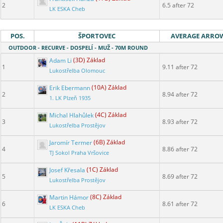
2
6.5 after 72
LK ESKA Cheb
POS.
ŠPORTOVEC
AVERAGE ARRO
OUTDOOR - RECURVE - DOSPELÍ - MUŽ - 70M ROUND
Adam Li
(3D) Základ
1
9.11 after 72
Lukostřelba Olomouc
Erik Ebermann
(10A) Základ
2
8.94 after 72
1. LK Plzeň 1935
Michal Hlahůlek
(4C) Základ
3
8.93 after 72
Lukostřelba Prostějov
Jaromír Termer
(6B) Základ
4
8.86 after 72
TJ Sokol Praha Vršovice
Josef Křesala
(1C) Základ
5
8.69 after 72
Lukostřelba Prostějov
Martin Hámor
(8C) Základ
6
8.61 after 72
LK ESKA Cheb