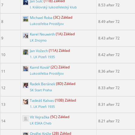
Jan Šulc
(11B) Základ
7
8.53 after 72
I. Královský lukostřelecký klub
Michael Roba
(3C) Základ
8
8.49 after 72
Lukostřelba Prostějov
Karel Neuwirth
(1A) Základ
9
8.43 after 72
LK Znojmo
Jan Vožech
(11A) Základ
10
8.42 after 72
1. LK Plzeň 1935
Kamil Kovář
(2C) Základ
11
8.36 after 72
Lukostřelba Prostějov
Radek Beránek
(8D) Základ
12
8.33 after 72
SK Start Praha
Tadeáš Kalvas
(10B) Základ
13
8.31 after 72
1. LK Plzeň 1935
Vít Vejražka
(5C) Základ
14
8.21 after 72
LK ESKA Cheb
Ondřej Kníže
(2B) Základ