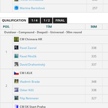
Martina Bartošová
257
QUALIFICATION
1 / 4
1 / 2
FINAL
POS.
TÍM
50M
Outdoor - Compound - Dospelí - Universal - 50m round
CM Chimera HK
Pavel Zaoral
338
1
Pavel Pěnčík
335
David Drahonínský
337
CM I.KLK
Vladimír Brada
348
2
Oskar Kišš
338
Filip Reitmeier
327
CM SK Start Praha