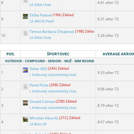
8
6.61 after 72
LK ESKA Cheb
Eliška Fialová
(18A) Základ
9
6.31 after 72
LK ARCUS Plzeň
Tereza Barbara Chlupsová
(19B) Základ
10
5.26 after 72
LK ESKA Cheb
POS.
ŠPORTOVEC
AVERAGE ARRO
OUTDOOR - COMPOUND - SENIORI - MUŽ - 50M ROUND
Oskar Kišš
(24A) Základ
1
9.33 after 72
I. Královský lukostřelecký klub
Pavel Pícha
(26B) Základ
2
9.06 after 72
I. Královský lukostřelecký klub
Osvald Celman
(25B) Základ
3
8.79 after 72
I. Královský lukostřelecký klub
Miroslav Háva KL
(21C) Základ
4
8.67 after 72
LK Brno 05