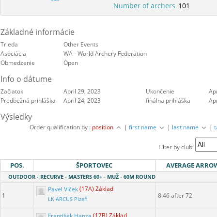
Number of archers
101
Základné informácie
Trieda
Other Events
Asociácia
WA - World Archery Federation
Obmedzenie
Open
Info o dátume
Začiatok
April 29, 2023
Ukončenie
Apr
Predbežná prihláška
April 24, 2023
finálna prihláška
Apr
Výsledky
Order qualification by :
position
|
first name
|
last name
|
Filter by club:
POS.
ŠPORTOVEC
AVERAGE ARRO
OUTDOOR - RECURVE - MASTERS 60+ - MUŽ - 60M ROUND
Pavel Vlček
(17A) Základ
1
8.46 after 72
LK ARCUS Plzeň
František Hanza
(17B) Základ