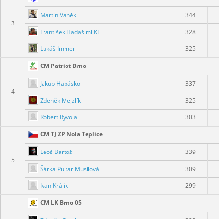
Martin Vaněk
344
3
František Hadaš ml KL
328
Lukáš Immer
325
CM Patriot Brno
Jakub Habásko
337
4
Zdeněk Mejzlík
325
Robert Ryvola
303
CM TJ ZP Nola Teplice
Leoš Bartoš
339
5
Šárka Pultar Musilová
309
Ivan Králik
299
CM LK Brno 05