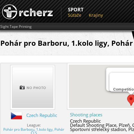
SPORT
Súťaže
Krajiny
Sight Tape Printing
Pohár pro Barboru, 1.kolo ligy, Pohár
Miesto streľ
Sportovní stř
Competitio
Shooting places
Czech Republic
Czech Republic
Default Shooting Place,
Plzeň,
League:
Sportovní střelecký stadion,
Pl
Pohár pro Barboru, 1.kolo ligy, Pohár
ČLS