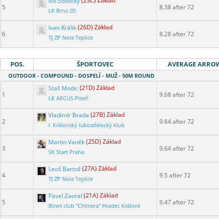
Ivo Solnický
(23C) Základ
5
8.38 after 72
LK Brno 05
Ivan Králik
(26D) Základ
6
8.28 after 72
TJ ZP Nola Teplice
POS.
ŠPORTOVEC
AVERAGE ARRO
OUTDOOR - COMPOUND - DOSPELÍ - MUŽ - 50M ROUND
Staš Modic
(21D) Základ
1
9.68 after 72
LK ARCUS Plzeň
Vladimír Brada
(27B) Základ
2
9.64 after 72
I. Královský lukostřelecký klub
Martin Vaněk
(25D) Základ
3
9.64 after 72
SK Start Praha
Leoš Bartoš
(27A) Základ
4
9.5 after 72
TJ ZP Nola Teplice
Pavel Zaoral
(21A) Základ
5
9.47 after 72
Bows club "Chimera" Hradec Králové