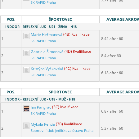
1
7.77 after 60
SK RAPID Praha
POS.
ŠPORTOVEC
AVERAGE ARRO
INDOOR - REFLEXNÍ LUK - U21 - ŽENA - H18
Marie Heřmanová
(4B) Kvalifikace
1
8.42 after 60
SK RAPID Praha
Gabriela Šimonová
(4D) Kvalifikace
2
8.4 after 60
SK RAPID Praha
Kristýna Vyškovská
(4C) Kvalifikace
3
6.18 after 60
SK RAPID Praha
POS.
ŠPORTOVEC
AVERAGE ARRO
INDOOR - REFLEXNÍ LUK - U18 - MUŽ - H18
Jan Pangrác
(3C) Kvalifikace
1
6.87 after 60
SK RAPID Praha
Mykola Pentia
(3B) Kvalifikace
2
5.37 after 60
Sportovní club Jedličkova ústavu Praha