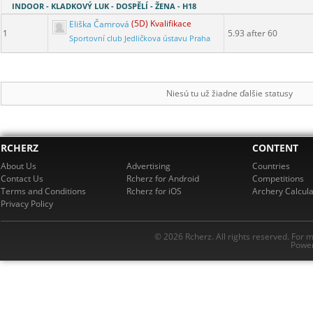
INDOOR - KLADKOVÝ LUK - DOSPĚLÍ - ŽENA - H18
Eliška Čamrová
(5D) Kvalifikace
1
5.93 after 60
Sportovní club Jedličkova ústavu Praha
Niesú tu už žiadne ďalšie statusy
RCHERZ
CONTENT
About Us
Advertising
Countries
Contact Us
Rcherz for Android
Competitions
Terms and Conditions
Rcherz for iOS
Archery Calcula
Privacy Policy
© 2026 Rcherz. All rights reserved. For 
Power