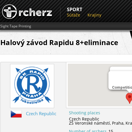
SPORT
Súťaže
Krajiny
Sight Tape Printing
Halový závod Rapidu 8+eliminace
Miesto st
Competiti
ZŠ Verons
Shooting places
Czech Republic
Czech Republic
ZŠ Veronské náměstí,
Praha,
Kra
Number of archers
15