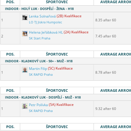
POS.
ŠPORTOVEC
AVERAGE ARRO
INDOOR - HOLÝ LUK - DOSPĚLÍ - ŽENA - H18
Lenka Solnařová
(2B) Kvalifikace
1
8.35 after 60
LO TJ Jiskra Humpolec
Helena Jeřábková HL
(2A) Kvalifikace
2
7.45 after 60
SK Start Praha
POS.
ŠPORTOVEC
AVERAGE ARRO
INDOOR - KLADKOVÝ LUK - 50+ - MUŽ - H18
Martin Filip
(5C) Kvalifikace
1
8.78 after 60
SK RAPID Praha
POS.
ŠPORTOVEC
AVERAGE ARRO
INDOOR - KLADKOVÝ LUK - DOSPĚLÍ - MUŽ - H18
Petr Polívka
(5A) Kvalifikace
1
9.32 after 60
SK RAPID Praha
POS.
ŠPORTOVEC
AVERAGE ARRO