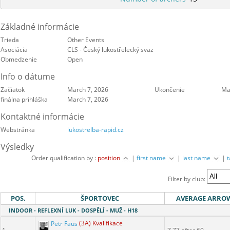
Základné informácie
Trieda
Other Events
Asociácia
CLS - Český lukostřelecký svaz
Obmedzenie
Open
Info o dátume
Začiatok
March 7, 2026
Ukončenie
Ma
finálna prihláška
March 7, 2026
Kontaktné informácie
Webstránka
lukostrelba-rapid.cz
Výsledky
Order qualification by :
position
|
first name
|
last name
|
Filter by club:
POS.
ŠPORTOVEC
AVERAGE ARRO
INDOOR - REFLEXNÍ LUK - DOSPĚLÍ - MUŽ - H18
Petr Faus
(3A) Kvalifikace