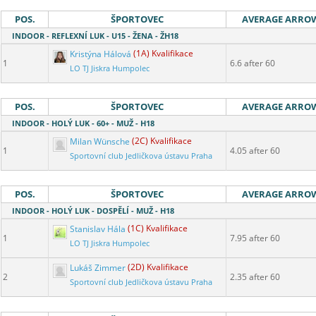
POS.
ŠPORTOVEC
AVERAGE ARRO
INDOOR - REFLEXNÍ LUK - U15 - ŽENA - ŽH18
Kristýna Hálová
(1A) Kvalifikace
1
6.6 after 60
LO TJ Jiskra Humpolec
POS.
ŠPORTOVEC
AVERAGE ARRO
INDOOR - HOLÝ LUK - 60+ - MUŽ - H18
Milan Wünsche
(2C) Kvalifikace
1
4.05 after 60
Sportovní club Jedličkova ústavu Praha
POS.
ŠPORTOVEC
AVERAGE ARRO
INDOOR - HOLÝ LUK - DOSPĚLÍ - MUŽ - H18
Stanislav Hála
(1C) Kvalifikace
1
7.95 after 60
LO TJ Jiskra Humpolec
Lukáš Zimmer
(2D) Kvalifikace
2
2.35 after 60
Sportovní club Jedličkova ústavu Praha