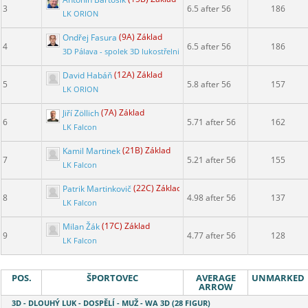
3
6.5 after 56
186
LK ORION
Ondřej Fasura
(9A) Základ
4
6.5 after 56
186
3D Pálava - spolek 3D lukostřelnice
David Habáň
(12A) Základ
5
5.8 after 56
157
LK ORION
Jiří Zöllich
(7A) Základ
6
5.71 after 56
162
LK Falcon
Kamil Martinek
(21B) Základ
7
5.21 after 56
155
LK Falcon
Patrik Martinkovič
(22C) Základ
8
4.98 after 56
137
LK Falcon
Milan Žák
(17C) Základ
9
4.77 after 56
128
LK Falcon
POS.
ŠPORTOVEC
AVERAGE
UNMARKED
ARROW
3D - DLOUHÝ LUK - DOSPĚLÍ - MUŽ - WA 3D (28 FIGUR)