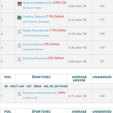
Helena Jeřábková HL
(24D) Základ
2
6.84 after 56
182
SK Start Praha
Andrea Štáková
(17A) Základ
3
6.16 after 56
171
LK Phoenix Kostelec
Radka Navrátilová
(17D) Základ
4
6.16 after 56
169
LK Phoenix Kostelec
Anna Janíková
(1B) Základ
5
4.36 after 56
130
Odyssea Tišnov
Kristýna Novotná
(5A) Základ
6
3.09 after 56
67
-
POS.
ŠPORTOVEC
AVERAGE
UNMARKED
ARROW
3D - HOLÝ LUK - U21 - ŽENA - WA 3D (28 FIGUR)
Kateřina Schmidtová ml.
(24A) Základ
1
6.11 after 56
149
LK Brno 05
POS.
ŠPORTOVEC
AVERAGE
UNMARKED