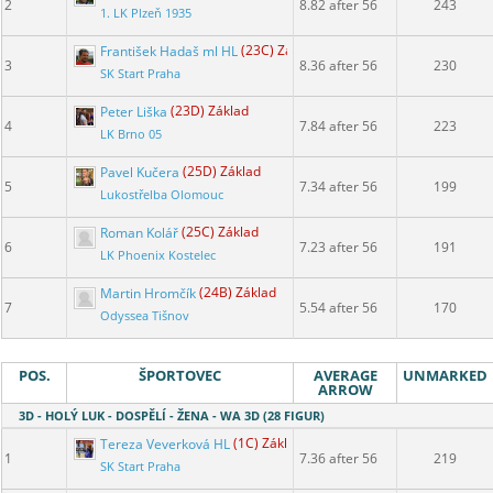
2
8.82 after 56
243
1. LK Plzeň 1935
František Hadaš ml HL
(23C) Základ
3
8.36 after 56
230
SK Start Praha
Peter Liška
(23D) Základ
4
7.84 after 56
223
LK Brno 05
Pavel Kučera
(25D) Základ
5
7.34 after 56
199
Lukostřelba Olomouc
Roman Kolář
(25C) Základ
6
7.23 after 56
191
LK Phoenix Kostelec
Martin Hromčík
(24B) Základ
7
5.54 after 56
170
Odyssea Tišnov
POS.
ŠPORTOVEC
AVERAGE
UNMARKED
ARROW
3D - HOLÝ LUK - DOSPĚLÍ - ŽENA - WA 3D (28 FIGUR)
Tereza Veverková HL
(1C) Základ
1
7.36 after 56
219
SK Start Praha