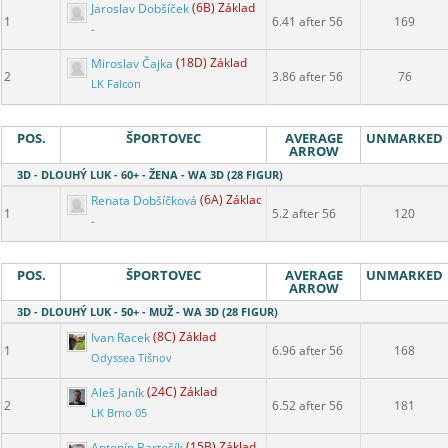
Jaroslav Dobšíček
(6B) Základ
1
6.41 after 56
169
-
Miroslav Čajka
(18D) Základ
2
3.86 after 56
76
LK Falcon
POS.
ŠPORTOVEC
AVERAGE
UNMARKED
ARROW
3D - DLOUHÝ LUK - 60+ - ŽENA - WA 3D (28 FIGUR)
Renata Dobšíčková
(6A) Základ
1
5.2 after 56
120
-
POS.
ŠPORTOVEC
AVERAGE
UNMARKED
ARROW
3D - DLOUHÝ LUK - 50+ - MUŽ - WA 3D (28 FIGUR)
Ivan Racek
(8C) Základ
1
6.96 after 56
168
Odyssea Tišnov
Aleš Janík
(24C) Základ
2
6.52 after 56
181
LK Brno 05
Antonín Bartošík
(15B) Základ