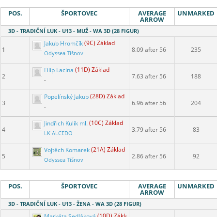
POS.
ŠPORTOVEC
AVERAGE
UNMARKED
ARROW
3D - TRADIČNÍ LUK - U13 - MUŽ - WA 3D (28 FIGUR)
Jakub Hromčík
(9C) Základ
1
8.09 after 56
235
Odyssea Tišnov
Filip Lacina
(11D) Základ
2
7.63 after 56
188
-
Popelínský Jakub
(28D) Základ
3
6.96 after 56
204
-
Jindřich Kulík ml.
(10C) Základ
4
3.79 after 56
83
LK ALCEDO
Vojtěch Komarek
(21A) Základ
5
2.86 after 56
92
Odyssea Tišnov
POS.
ŠPORTOVEC
AVERAGE
UNMARKED
ARROW
3D - TRADIČNÍ LUK - U13 - ŽENA - WA 3D (28 FIGUR)
Markéta Sedláková
(10D) Základ