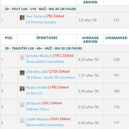
ARROW
3D - HOLÝ LUK - U18 - MUŽ - WA 3D (28 FIGUR)
Petr Kučera
(7B) Základ
1
3.8 after 56
131
LK Phoenix Kostelec
POS.
ŠPORTOVEC
AVERAGE
UNMARKED
ARROW
3D - TRADIČNÍ LUK - 60+ - MUŽ - WA 3D (28 FIGUR)
Jaroslav Wunsch
(18C) Základ
1
8.25 after 56
226
Škola tradiční lukostřelby
Zdeněk Lukáč
(21D) Základ
2
7.21 after 56
191
3D Pálava - spolek 3D lukostřelnice
Radek Sedlák
(14B) Základ
3
6.95 after 56
186
LK Brno 05
Jiří Kosek
(20C) Základ
4
6.52 after 56
176
Odyssea Tišnov
Luděk Malinka
(20A) Základ
5
6.43 after 56
177
Škola tradiční lukostřelby