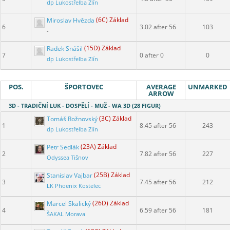
dp Lukostřelba Zlín
Miroslav Hvězda
(6C) Základ
6
3.02 after 56
103
-
Radek Snášil
(15D) Základ
7
0 after 0
0
dp Lukostřelba Zlín
POS.
ŠPORTOVEC
AVERAGE
UNMARKED
ARROW
3D - TRADIČNÍ LUK - DOSPĚLÍ - MUŽ - WA 3D (28 FIGUR)
Tomáš Rožnovský
(3C) Základ
1
8.45 after 56
243
dp Lukostřelba Zlín
Petr Sedlák
(23A) Základ
2
7.82 after 56
227
Odyssea Tišnov
Stanislav Vajbar
(25B) Základ
3
7.45 after 56
212
LK Phoenix Kostelec
Marcel Skalický
(26D) Základ
4
6.59 after 56
181
ŠAKAL Morava