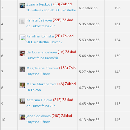
Zuzana Pešková
(3B) Základ
3
6.7 after 56
196
3D Pálava - spolek 3D lukostřelnice
Renata Šašková
(22B) Základ
4
5.95 after 56
161
dp Lukostřelba Zlín
Karolína Kolínská
(2D) Základ
5
5.63 after 56
134
SK Lukostřelba Libichov
Barbora Jančeková
(1A) Základ
6
5.46 after 56
159
Lukostřelba Kroměříž
Magdalena Kršková
(15A) Základ
7
5.27 after 56
148
Odyssea Tišnov
Marie Martinátová
(4A) Základ
8
4.73 after 56
137
LK Falcon
Kateřina Fialová
(21E) Základ
9
4.45 after 56
115
dp Lukostřelba Zlín
Jana Sedláková
(26C) Základ
10
4.13 after 56
146
Odyssea Tišnov