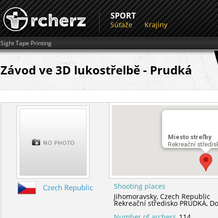
SPORT
Súťaže
Krajiny
Sight Tape Printing
Závod ve 3D lukostřelbě - Prudká
Miesto streľby
Rekreační střed
Shooting places
Czech Republic
Jihomoravsky,
Czech Republic
Rekreační středisko PRUDKÁ,
Do
Number of archers
114