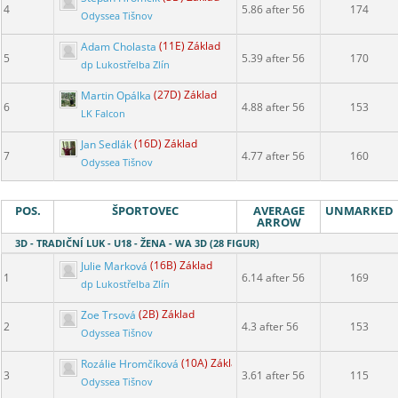
4
5.86 after 56
174
Odyssea Tišnov
Adam Cholasta
(11E) Základ
5
5.39 after 56
170
dp Lukostřelba Zlín
Martin Opálka
(27D) Základ
6
4.88 after 56
153
LK Falcon
Jan Sedlák
(16D) Základ
7
4.77 after 56
160
Odyssea Tišnov
POS.
ŠPORTOVEC
AVERAGE
UNMARKED
ARROW
3D - TRADIČNÍ LUK - U18 - ŽENA - WA 3D (28 FIGUR)
Julie Marková
(16B) Základ
1
6.14 after 56
169
dp Lukostřelba Zlín
Zoe Trsová
(2B) Základ
2
4.3 after 56
153
Odyssea Tišnov
Rozálie Hromčíková
(10A) Základ
3
3.61 after 56
115
Odyssea Tišnov