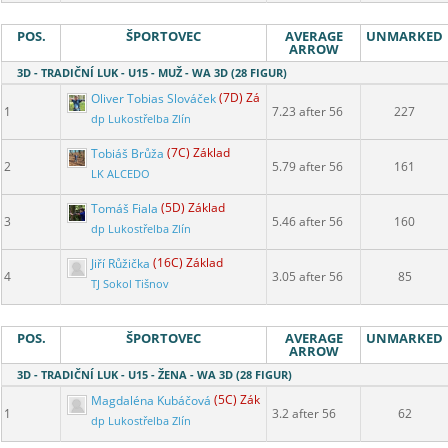
POS.
ŠPORTOVEC
AVERAGE
UNMARKED
ARROW
3D - TRADIČNÍ LUK - U15 - MUŽ - WA 3D (28 FIGUR)
Oliver Tobias Slováček
(7D) Základ
1
7.23 after 56
227
dp Lukostřelba Zlín
Tobiáš Brůža
(7C) Základ
2
5.79 after 56
161
LK ALCEDO
Tomáš Fiala
(5D) Základ
3
5.46 after 56
160
dp Lukostřelba Zlín
Jiří Růžička
(16C) Základ
4
3.05 after 56
85
TJ Sokol Tišnov
POS.
ŠPORTOVEC
AVERAGE
UNMARKED
ARROW
3D - TRADIČNÍ LUK - U15 - ŽENA - WA 3D (28 FIGUR)
Magdaléna Kubáčová
(5C) Základ
1
3.2 after 56
62
dp Lukostřelba Zlín