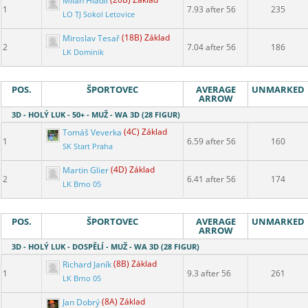
Milan Hladil
(20B) Základ
1
7.93 after 56
235
LO TJ Sokol Letovice
Miroslav Tesař
(18B) Základ
2
7.04 after 56
186
LK Dominik
POS.
ŠPORTOVEC
AVERAGE
UNMARKED
ARROW
3D - HOLÝ LUK - 50+ - MUŽ - WA 3D (28 FIGUR)
Tomáš Veverka
(4C) Základ
1
6.59 after 56
160
SK Start Praha
Martin Glier
(4D) Základ
2
6.41 after 56
174
LK Brno 05
POS.
ŠPORTOVEC
AVERAGE
UNMARKED
ARROW
3D - HOLÝ LUK - DOSPĚLÍ - MUŽ - WA 3D (28 FIGUR)
Richard Janík
(8B) Základ
1
9.3 after 56
261
LK Brno 05
Jan Dobrý
(8A) Základ