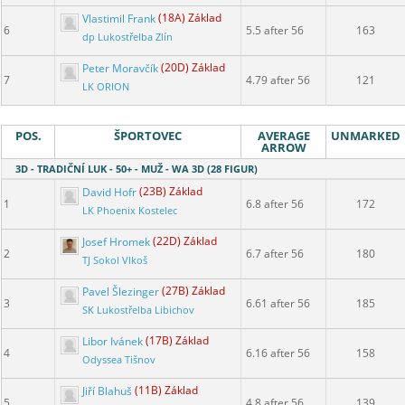
Vlastimil Frank
(18A) Základ
6
5.5 after 56
163
dp Lukostřelba Zlín
Peter Moravčík
(20D) Základ
7
4.79 after 56
121
LK ORION
POS.
ŠPORTOVEC
AVERAGE
UNMARKED
ARROW
3D - TRADIČNÍ LUK - 50+ - MUŽ - WA 3D (28 FIGUR)
David Hofr
(23B) Základ
1
6.8 after 56
172
LK Phoenix Kostelec
Josef Hromek
(22D) Základ
2
6.7 after 56
180
TJ Sokol Vlkoš
Pavel Šlezinger
(27B) Základ
3
6.61 after 56
185
SK Lukostřelba Libichov
Libor Ivánek
(17B) Základ
4
6.16 after 56
158
Odyssea Tišnov
Jiří Blahuš
(11B) Základ
5
4.8 after 56
139