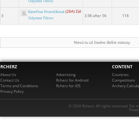
Odyssea Tišnov
Kateřina Hromčíková
(26A) Základ
3
3.98 after 56
118
Odyssea Tišnov
Niesú tu už žiadne ďalšie statusy
RCHERZ
CONTENT
About Us
Advertising
Countries
Contact Us
Rcherz for Android
Competitions
Terms and Conditions
Rcherz for iOS
Archery Calcula
Privacy Policy
© 2026 Rcherz. All rights reserved. For 
Power