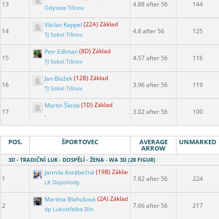
13
4.88 after 56
144
Odyssea Tišnov
Václav Kappel
(22A) Základ
14
4.8 after 56
125
TJ Sokol Tišnov
Petr Edlman
(8D) Základ
15
4.57 after 56
116
TJ Sokol Tišnov
Jan Blažek
(12B) Základ
16
3.96 after 56
119
TJ Sokol Tišnov
Martin Škrob
(1D) Základ
17
3.02 after 56
100
-
POS.
ŠPORTOVEC
AVERAGE
UNMARKED
ARROW
3D - TRADIČNÍ LUK - DOSPĚLÍ - ŽENA - WA 3D (28 FIGUR)
Jarmila Korábečná
(19B) Základ
1
7.82 after 56
224
LK Dopohody
Martina Blahušová
(2A) Základ
2
7.66 after 56
217
dp Lukostřelba Zlín