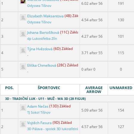
1
6.02 after 56
191
Odyssea Tišnov
Elizabeth Maksantova
(4B) Základ
2
4.54 after 56
130
Odyssea Tišnov
Johana Bartošíková
(11C) Základ
3
4.27 after 56
101
dp Lukostřelba Zlín
Týna Hvězdová
(6D) Základ
4
3.71 after 55
115
-
Eliška Chmelková
(28C) Základ
5
0 after 0
0
-
POS.
ŠPORTOVEC
AVERAGE
UNMARKED
ARROW
3D - TRADIČNÍ LUK - U11 - MUŽ - WA 3D (28 FIGUR)
Adam Nečas
(13D) Základ
1
5.09 after 56
154
TJ Sokol Tišnov
Vojtěch Fasura
(9D) Základ
2
4.57 after 56
127
3D Pálava - spolek 3D lukostřelnice