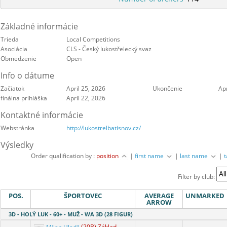
Základné informácie
Trieda
Local Competitions
Asociácia
CLS - Český lukostřelecký svaz
Obmedzenie
Open
Info o dátume
Začiatok
April 25, 2026
Ukončenie
Apr
finálna prihláška
April 22, 2026
Kontaktné informácie
Webstránka
http://lukostrelbatisnov.cz/
Výsledky
Order qualification by :
position
|
first name
|
last name
|
Filter by club:
POS.
ŠPORTOVEC
AVERAGE
UNMARKED
ARROW
3D - HOLÝ LUK - 60+ - MUŽ - WA 3D (28 FIGUR)