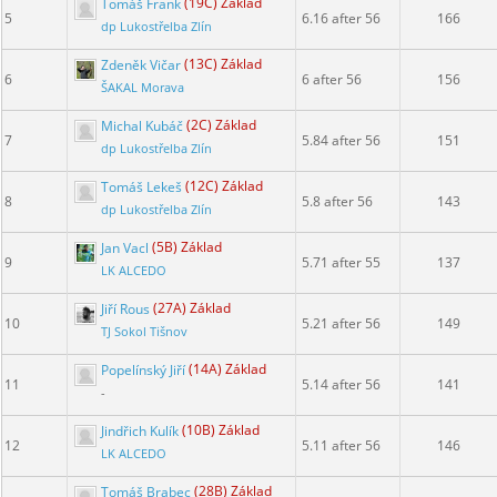
Tomáš Frank
(19C) Základ
5
6.16 after 56
166
dp Lukostřelba Zlín
Zdeněk Vičar
(13C) Základ
6
6 after 56
156
ŠAKAL Morava
Michal Kubáč
(2C) Základ
7
5.84 after 56
151
dp Lukostřelba Zlín
Tomáš Lekeš
(12C) Základ
8
5.8 after 56
143
dp Lukostřelba Zlín
Jan Vacl
(5B) Základ
9
5.71 after 55
137
LK ALCEDO
Jiří Rous
(27A) Základ
10
5.21 after 56
149
TJ Sokol Tišnov
Popelínský Jiří
(14A) Základ
11
5.14 after 56
141
-
Jindřich Kulík
(10B) Základ
12
5.11 after 56
146
LK ALCEDO
Tomáš Brabec
(28B) Základ