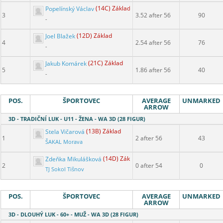
Popelínský Václav
(14C) Základ
3
3.52 after 56
90
-
Joel Blažek
(12D) Základ
4
2.54 after 56
76
-
Jakub Komárek
(21C) Základ
5
1.86 after 56
40
-
POS.
ŠPORTOVEC
AVERAGE
UNMARKED
ARROW
3D - TRADIČNÍ LUK - U11 - ŽENA - WA 3D (28 FIGUR)
Stela Vičarová
(13B) Základ
1
2 after 56
43
ŠAKAL Morava
Zdeňka Mikulášková
(14D) Základ
2
0 after 54
0
TJ Sokol Tišnov
POS.
ŠPORTOVEC
AVERAGE
UNMARKED
ARROW
3D - DLOUHÝ LUK - 60+ - MUŽ - WA 3D (28 FIGUR)