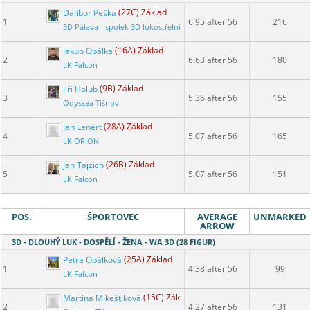
Dalibor Peška
(27C) Základ
1
6.95 after 56
216
3D Pálava - spolek 3D lukostřelnice
Jakub Opálka
(16A) Základ
2
6.63 after 56
180
LK Falcon
Jiří Holub
(9B) Základ
3
5.36 after 56
155
Odyssea Tišnov
Jan Lenert
(28A) Základ
4
5.07 after 56
165
LK ORION
Jan Tajzich
(26B) Základ
5
5.07 after 56
151
LK Falcon
POS.
ŠPORTOVEC
AVERAGE
UNMARKED
ARROW
3D - DLOUHÝ LUK - DOSPĚLÍ - ŽENA - WA 3D (28 FIGUR)
Petra Opálková
(25A) Základ
1
4.38 after 56
99
LK Falcon
Martina Mikeštíková
(15C) Základ
2
4.27 after 56
131