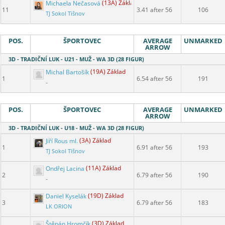
Michaela Nečasová
(13A) Základ
11
3.41 after 56
106
TJ Sokol Tišnov
POS.
ŠPORTOVEC
AVERAGE
UNMARKED
ARROW
3D - TRADIČNÍ LUK - U21 - MUŽ - WA 3D (28 FIGUR)
Michal Bartošík
(19A) Základ
1
6.54 after 56
191
-
POS.
ŠPORTOVEC
AVERAGE
UNMARKED
ARROW
3D - TRADIČNÍ LUK - U18 - MUŽ - WA 3D (28 FIGUR)
Jiří Rous ml.
(3A) Základ
1
6.91 after 56
193
TJ Sokol Tišnov
Ondřej Lacina
(11A) Základ
2
6.79 after 56
190
-
Daniel Kyselák
(19D) Základ
3
6.79 after 56
183
LK ORION
Štěpán Hromčík
(3D) Základ