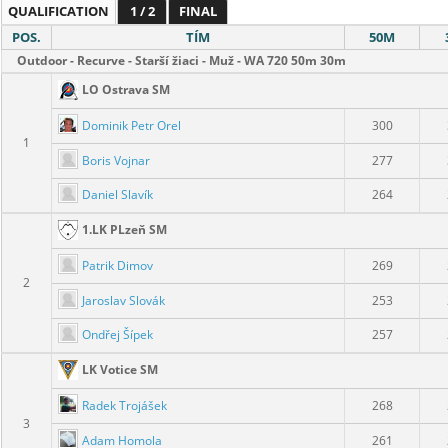
QUALIFICATION
1 / 2
FINAL
POS.
TÍM
50M
Outdoor - Recurve - Starší žiaci - Muž - WA 720 50m 30m
LO Ostrava SM
Dominik Petr Orel
300
1
Boris Vojnar
277
Daniel Slavík
264
1.LK PLzeň SM
Patrik Dimov
269
2
Jaroslav Slovák
253
Ondřej Šípek
257
LK Votice SM
Radek Trojášek
268
3
Adam Homola
261