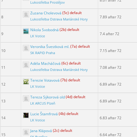
7
8.01 after 72
Lukostřelba Prostějov
Zuzana Cholevová
(5c) default
8
7.89 after 72
Lukostřelba Ostrava Mariánské Hory
Nikola Svobodná
(2b) default
9
7.4 after 72
LK Votice
Veronika Švestková ml.
(7a) default
10
7.15 after 72
SK RAPID Praha
Adéla Macháčová
(6c) default
11
7.08 after 72
Lukostřelba Ostrava Mariánské Hory
Terezie Votavová
(7b) default
12
6.89 after 72
LK Votice
Tereza Sýkorová old
(4d) default
13
6.89 after 72
LK ARCUS Plzeň
Lucie Štamfrová
(4b) default
14
6.83 after 72
LK Votice
Jana Klápová
(2c) default
15
6.64 after 72