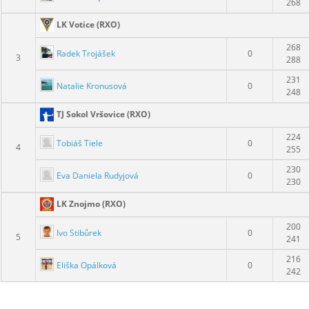
268
LK Votice (RXO)
268
Radek Trojášek
0
3
288
231
Natalie Kronusová
0
248
TJ Sokol Vršovice (RXO)
224
Tobiáš Tiele
0
4
255
230
Eva Daniela Rudyjová
0
230
LK Znojmo (RXO)
200
Ivo Stibůrek
0
5
241
216
Eliška Opálková
0
242