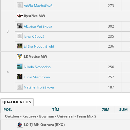
Adéla Macháčová
273
Bystřice MW
Alžběta Vašáková
302
3
Jana Klápová
235
Eliška Novotná_old
236
LK Votice MW
Nikola Svobodná
256
4
Lucie Štamfrová
252
Natálie Trojášková
187
QUALIFICATION
POS.
TÍM
70M
SUM
Outdoor - Recurve - Bowman - Universal - Team Mix S
LO TJ MH Ostrava (RXO)