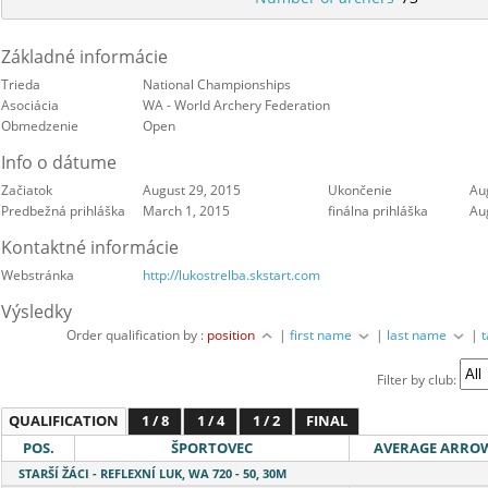
Základné informácie
Trieda
National Championships
Asociácia
WA - World Archery Federation
Obmedzenie
Open
Info o dátume
Začiatok
August 29, 2015
Ukončenie
Au
Predbežná prihláška
March 1, 2015
finálna prihláška
Au
Kontaktné informácie
Webstránka
http://lukostrelba.skstart.com
Výsledky
Order qualification by :
position
|
first name
|
last name
|
Filter by club:
QUALIFICATION
1 / 8
1 / 4
1 / 2
FINAL
POS.
ŠPORTOVEC
AVERAGE ARRO
STARŠÍ ŽÁCI - REFLEXNÍ LUK, WA 720 - 50, 30M