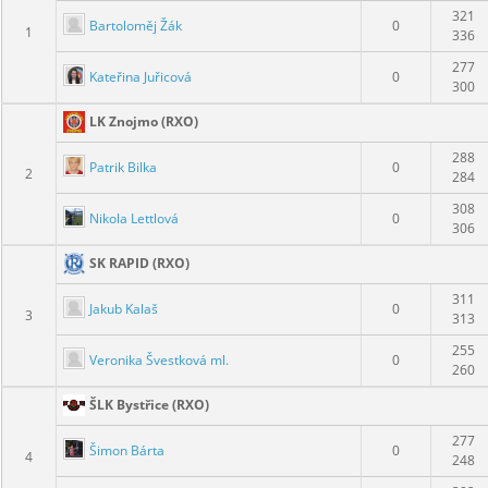
321
Bartoloměj Žák
0
1
336
277
Kateřina Juřicová
0
300
LK Znojmo (RXO)
288
Patrik Bilka
0
2
284
308
Nikola Lettlová
0
306
SK RAPID (RXO)
311
Jakub Kalaš
0
3
313
255
Veronika Švestková ml.
0
260
ŠLK Bystřice (RXO)
277
Šimon Bárta
0
4
248