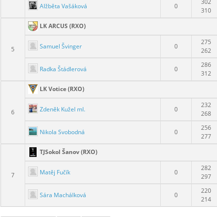
302
Alžběta Vašáková
0
310
LK ARCUS (RXO)
275
Samuel Švinger
0
5
262
286
Radka Štádlerová
0
312
LK Votice (RXO)
232
Zdeněk Kužel ml.
0
6
268
256
Nikola Svobodná
0
277
TJSokol Šanov (RXO)
282
Matěj Fučík
0
7
297
220
Sára Machálková
0
214