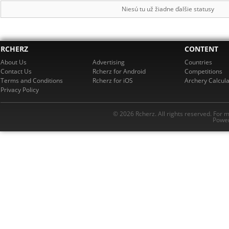
Niesú tu už žiadne ďalšie statusy
RCHERZ
CONTENT
About Us
Advertising
Countries
Contact Us
Rcherz for Android
Competitions
Terms and Conditions
Rcherz for iOS
Archery Calcula
Privacy Policy
© 2026 Rcherz. All rights reserved. For 
Power