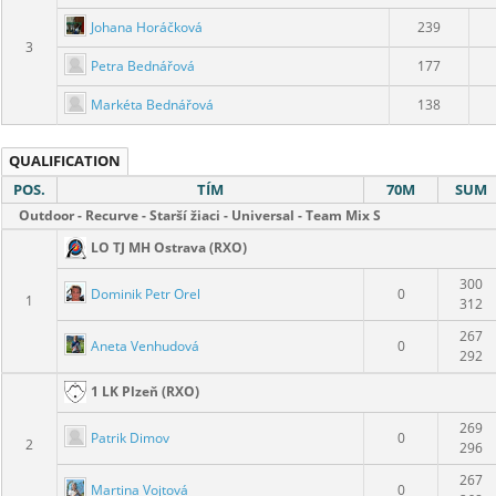
Johana Horáčková
239
3
Petra Bednářová
177
Markéta Bednářová
138
QUALIFICATION
POS.
TÍM
70M
SUM
Outdoor - Recurve - Starší žiaci - Universal - Team Mix S
LO TJ MH Ostrava (RXO)
300
Dominik Petr Orel
0
1
312
267
Aneta Venhudová
0
292
1 LK Plzeň (RXO)
269
Patrik Dimov
0
2
296
267
Martina Vojtová
0