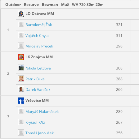
Outdoor - Recurve - Bowman - Muž - WA 720 30m 20m
LO Ostrava MM
Bartoloměj Žák
321
1
Vojtěch Chyla
311
Miroslav Přeček
298
LK Znojmo MM
Nikola Lettlová
308
2
Patrik Bilka
288
Darek Vaníček
266
Vršovice MM
Matyáš Halamásek
289
3
Kryštof Kříž
267
Tomáš Janoušek
256