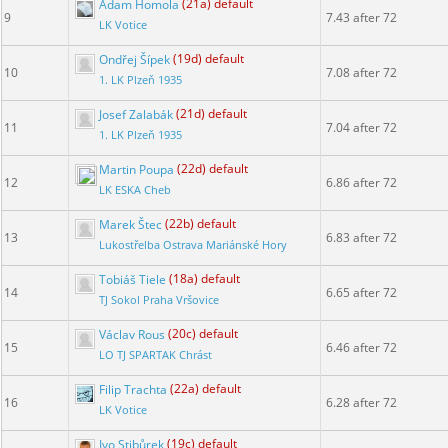
Adam Homola
(21a) default
9
7.43 after 72
LK Votice
Ondřej Šípek
(19d) default
10
7.08 after 72
1. LK Plzeň 1935
Josef Zalabák
(21d) default
11
7.04 after 72
1. LK Plzeň 1935
Martin Poupa
(22d) default
12
6.86 after 72
LK ESKA Cheb
Marek Štec
(22b) default
13
6.83 after 72
Lukostřelba Ostrava Mariánské Hory
Tobiáš Tiele
(18a) default
14
6.65 after 72
TJ Sokol Praha Vršovice
Václav Rous
(20c) default
15
6.46 after 72
LO TJ SPARTAK Chrást
Filip Trachta
(22a) default
16
6.28 after 72
LK Votice
Ivo Stibůrek
(19c) default