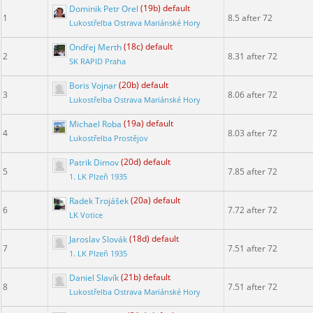
Dominik Petr Orel
(19b) default
1
8.5 after 72
Lukostřelba Ostrava Mariánské Hory
Ondřej Merth
(18c) default
2
8.31 after 72
SK RAPID Praha
Boris Vojnar
(20b) default
3
8.06 after 72
Lukostřelba Ostrava Mariánské Hory
Michael Roba
(19a) default
4
8.03 after 72
Lukostřelba Prostějov
Patrik Dimov
(20d) default
5
7.85 after 72
1. LK Plzeň 1935
Radek Trojášek
(20a) default
6
7.72 after 72
LK Votice
Jaroslav Slovák
(18d) default
7
7.51 after 72
1. LK Plzeň 1935
Daniel Slavík
(21b) default
8
7.51 after 72
Lukostřelba Ostrava Mariánské Hory