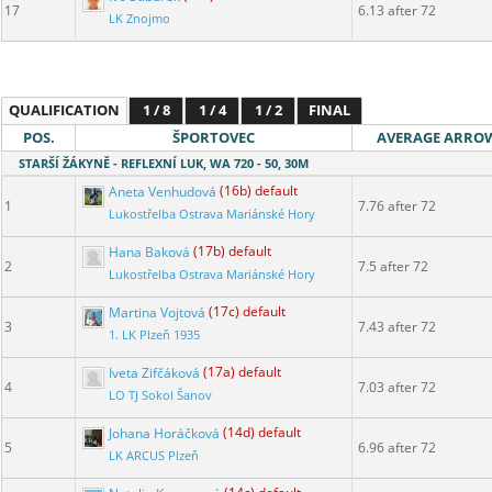
17
6.13 after 72
LK Znojmo
QUALIFICATION
1 / 8
1 / 4
1 / 2
FINAL
POS.
ŠPORTOVEC
AVERAGE ARRO
STARŠÍ ŽÁKYNĚ - REFLEXNÍ LUK, WA 720 - 50, 30M
Aneta Venhudová
(16b) default
1
7.76 after 72
Lukostřelba Ostrava Mariánské Hory
Hana Baková
(17b) default
2
7.5 after 72
Lukostřelba Ostrava Mariánské Hory
Martina Vojtová
(17c) default
3
7.43 after 72
1. LK Plzeň 1935
Iveta Zifčáková
(17a) default
4
7.03 after 72
LO TJ Sokol Šanov
Johana Horáčková
(14d) default
5
6.96 after 72
LK ARCUS Plzeň