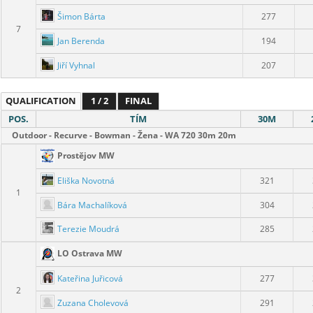
Šimon Bárta
277
7
Jan Berenda
194
Jiří Vyhnal
207
QUALIFICATION
1 / 2
FINAL
POS.
TÍM
30M
Outdoor - Recurve - Bowman - Žena - WA 720 30m 20m
Prostějov MW
Eliška Novotná
321
1
Bára Machalíková
304
Terezie Moudrá
285
LO Ostrava MW
Kateřina Juřicová
277
2
Zuzana Cholevová
291