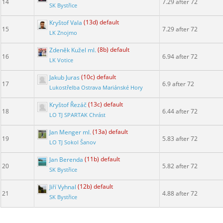
14
7.29 after 72
SK Bystřice
Kryštof Vala
(13d) default
15
7.29 after 72
LK Znojmo
Zdeněk Kužel ml.
(8b) default
16
6.94 after 72
LK Votice
Jakub Juras
(10c) default
17
6.9 after 72
Lukostřelba Ostrava Mariánské Hory
Kryštof Řezáč
(13c) default
18
6.44 after 72
LO TJ SPARTAK Chrást
Jan Menger ml.
(13a) default
19
5.83 after 72
LO TJ Sokol Šanov
Jan Berenda
(11b) default
20
5.82 after 72
SK Bystřice
Jiří Vyhnal
(12b) default
21
4.88 after 72
SK Bystřice