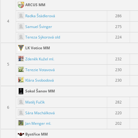
ARCUS MM
Radka Štádlerová
286
4
Samuel Švinger
275
Tereza Sýkorová old
224
LK Votice MM
Zdeněk Kužel ml.
232
5
Terezie Votavová
230
Klára Svobodová
230
Sokol Šanov MM
Matěj Fučík
282
6
Sára Machálková
220
Jan Menger ml.
202
Bystřice MM