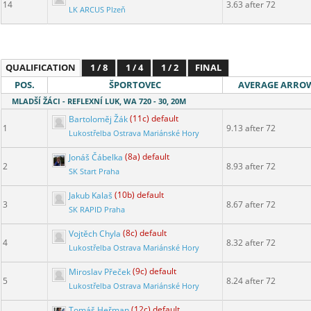
14
3.63 after 72
LK ARCUS Plzeň
QUALIFICATION
1 / 8
1 / 4
1 / 2
FINAL
POS.
ŠPORTOVEC
AVERAGE ARRO
MLADŠÍ ŽÁCI - REFLEXNÍ LUK, WA 720 - 30, 20M
Bartoloměj Žák
(11c) default
1
9.13 after 72
Lukostřelba Ostrava Mariánské Hory
Jonáš Čábelka
(8a) default
2
8.93 after 72
SK Start Praha
Jakub Kalaš
(10b) default
3
8.67 after 72
SK RAPID Praha
Vojtěch Chyla
(8c) default
4
8.32 after 72
Lukostřelba Ostrava Mariánské Hory
Miroslav Přeček
(9c) default
5
8.24 after 72
Lukostřelba Ostrava Mariánské Hory
Tomáš Heřman
(12c) default