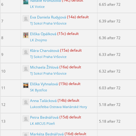
Natalie Kronusová
(14c) default
6
6.65 after 72
LK Votice
Eva Daniela Rudyjová
(14a) default
7
6.39 after 72
TJ Sokol Praha Vršovice
Eliška Opálková
(15c) default
8
6.36 after 72
LK Znojmo
Klára Charvátová
(15a) default
9
6.33 after 72
TJ Sokol Praha Vršovice
Michaela Žihlová
(16a) default
10
6.32 after 72
TJ Sokol Praha Vršovice
Eliška Vyhnalová
(15b) default
11
6.03 after 72
SK Bystřice
Anna Talácková
(14b) default
12
5.18 after 72
Lukostřelba Ostrava Mariánské Hory
Petra Bednářová
(15d) default
13
5.18 after 72
LK ARCUS Plzeň
Markéta Bednářová
(16d) default