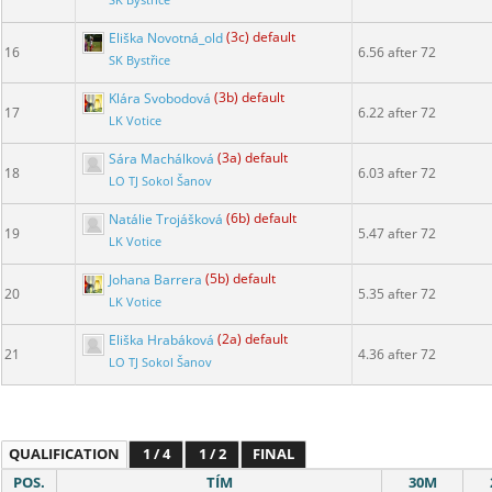
SK Bystřice
Eliška Novotná_old
(3c) default
16
6.56 after 72
SK Bystřice
Klára Svobodová
(3b) default
17
6.22 after 72
LK Votice
Sára Machálková
(3a) default
18
6.03 after 72
LO TJ Sokol Šanov
Natálie Trojášková
(6b) default
19
5.47 after 72
LK Votice
Johana Barrera
(5b) default
20
5.35 after 72
LK Votice
Eliška Hrabáková
(2a) default
21
4.36 after 72
LO TJ Sokol Šanov
QUALIFICATION
1 / 4
1 / 2
FINAL
POS.
TÍM
30M