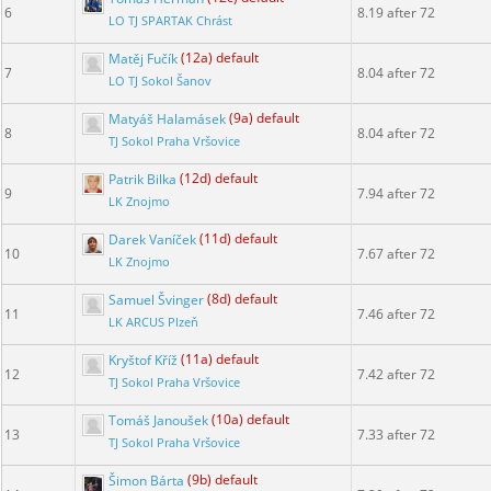
6
8.19 after 72
LO TJ SPARTAK Chrást
Matěj Fučík
(12a) default
7
8.04 after 72
LO TJ Sokol Šanov
Matyáš Halamásek
(9a) default
8
8.04 after 72
TJ Sokol Praha Vršovice
Patrik Bilka
(12d) default
9
7.94 after 72
LK Znojmo
Darek Vaníček
(11d) default
10
7.67 after 72
LK Znojmo
Samuel Švinger
(8d) default
11
7.46 after 72
LK ARCUS Plzeň
Kryštof Kříž
(11a) default
12
7.42 after 72
TJ Sokol Praha Vršovice
Tomáš Janoušek
(10a) default
13
7.33 after 72
TJ Sokol Praha Vršovice
Šimon Bárta
(9b) default