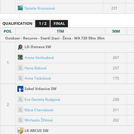
Natalie Kronusová
231
QUALIFICATION
1 / 2
FINAL
POS.
TÍM
50M
Outdoor - Recurve - Starší žiaci - Žena - WA 720 50m 30m
LO Ostrava SW
Aneta Venhudová
267
1
Hana Baková
257
Anna Talácková
175
Sokol Vršovice SW
Eva Daniela Rudyjová
230
2
Klára Charvátová
211
Michaela Žihlová
202
LK ARCUS SW