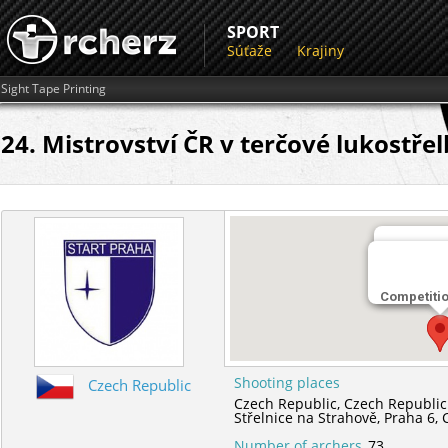
SPORT
Súťaže
Krajiny
Sight Tape Printing
24. Mistrovství ČR v terčové lukostře
Miesto st
Competiti
Střelnice 
Shooting places
Czech Republic
Czech Republic,
Czech Republic
Střelnice na Strahově,
Praha 6,
Number of archers
73