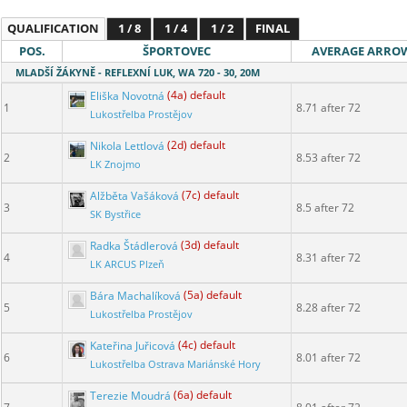
QUALIFICATION
1 / 8
1 / 4
1 / 2
FINAL
POS.
ŠPORTOVEC
AVERAGE ARRO
MLADŠÍ ŽÁKYNĚ - REFLEXNÍ LUK, WA 720 - 30, 20M
Eliška Novotná
(4a) default
1
8.71 after 72
Lukostřelba Prostějov
Nikola Lettlová
(2d) default
2
8.53 after 72
LK Znojmo
Alžběta Vašáková
(7c) default
3
8.5 after 72
SK Bystřice
Radka Štádlerová
(3d) default
4
8.31 after 72
LK ARCUS Plzeň
Bára Machalíková
(5a) default
5
8.28 after 72
Lukostřelba Prostějov
Kateřina Juřicová
(4c) default
6
8.01 after 72
Lukostřelba Ostrava Mariánské Hory
Terezie Moudrá
(6a) default