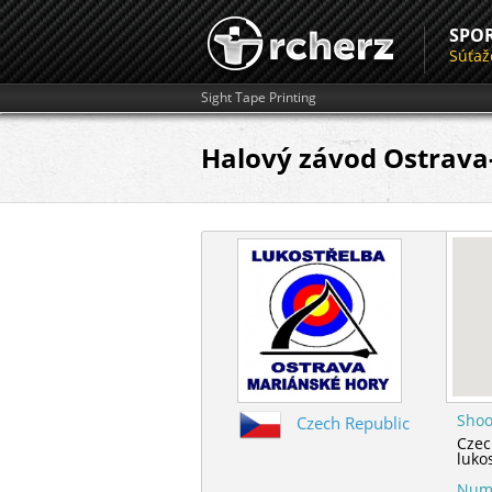
SPO
Súťaž
Sight Tape Printing
Halový závod Ostrava
Shoo
Czech Republic
Czec
luko
Numb