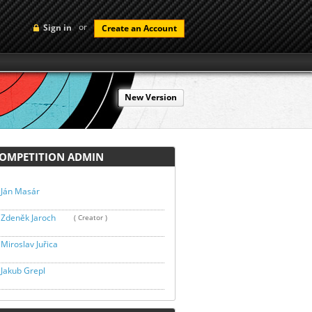
or
Sign in
Create an Account
New Version
MPETITION ADMIN
Ján Masár
Zdeněk Jaroch
( Creator )
Miroslav Juřica
Jakub Grepl