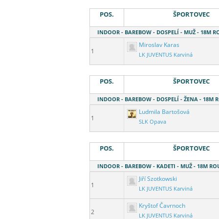
POS.
ŠPORTOVEC
INDOOR - BAREBOW - DOSPELÍ - MUŽ - 18M 
Miroslav Karas
1
LK JUVENTUS Karviná
POS.
ŠPORTOVEC
INDOOR - BAREBOW - DOSPELÍ - ŽENA - 18M
Ludmila Bartošová
1
SLK Opava
POS.
ŠPORTOVEC
INDOOR - BAREBOW - KADETI - MUŽ - 18M R
Jiří Szotkowski
1
LK JUVENTUS Karviná
Kryštof Čavrnoch
2
LK JUVENTUS Karviná