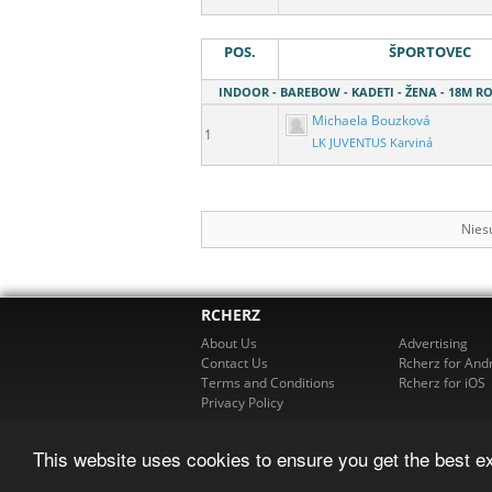
POS.
ŠPORTOVEC
INDOOR - BAREBOW - KADETI - ŽENA - 18M 
Michaela Bouzková
1
LK JUVENTUS Karviná
Niesú
RCHERZ
About Us
Advertising
Contact Us
Rcherz for And
Terms and Conditions
Rcherz for iOS
Privacy Policy
This website uses cookies to ensure you get the best e
© 2026 R