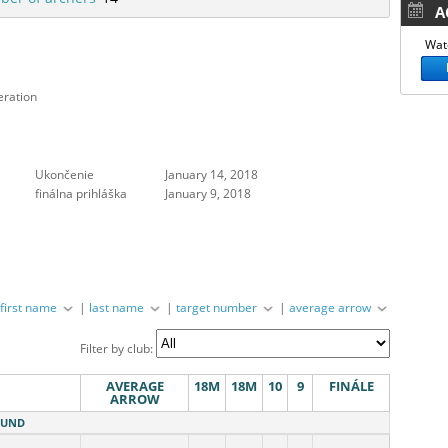
AC
Watc
eration
Ukončenie
January 14, 2018
finálna prihláška
January 9, 2018
|
first name
|
last name
|
target number
|
average arrow
Filter by club:
AVERAGE
18M
18M
10
9
FINÁLE
ARROW
ROUND