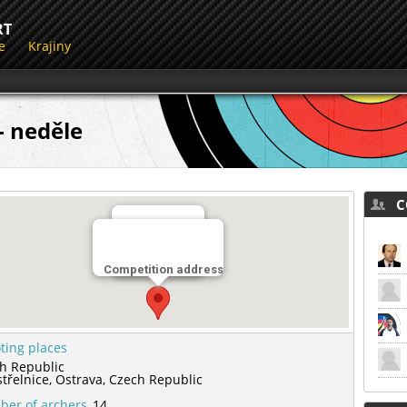
RT
e
Krajiny
- neděle
CO
Miesto streľby
Competition address
lukostřelnice
ting places
h Republic
střelnice,
Ostrava,
Czech Republic
er of archers
14