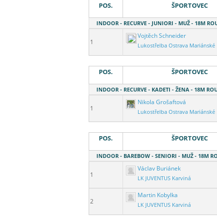
POS.
ŠPORTOVEC
INDOOR - RECURVE - JUNIORI - MUŽ - 18M R
Vojtěch Schneider
1
Lukostřelba Ostrava Mariánské
POS.
ŠPORTOVEC
INDOOR - RECURVE - KADETI - ŽENA - 18M R
Nikola Grošaftová
1
Lukostřelba Ostrava Mariánské
POS.
ŠPORTOVEC
INDOOR - BAREBOW - SENIORI - MUŽ - 18M 
Václav Buriánek
1
LK JUVENTUS Karviná
Martin Kobylka
2
LK JUVENTUS Karviná