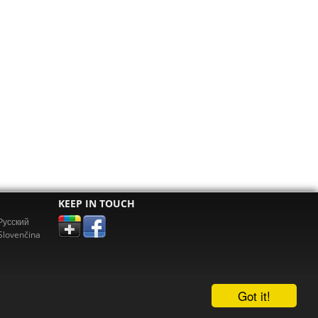
KEEP IN TOUCH
Pусский
Slovenčina
Got it!
erz.com