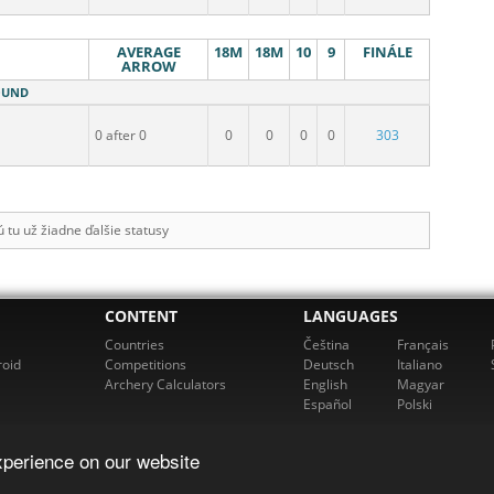
AVERAGE
18M
18M
10
9
FINÁLE
ARROW
ROUND
0 after 0
0
0
0
0
303
 tu už žiadne ďalšie statusy
CONTENT
LANGUAGES
Countries
Čeština
Français
roid
Competitions
Deutsch
Italiano
Archery Calculators
English
Magyar
Español
Polski
xperience on our website
cherz. All rights reserved. For more information please email us at
support@rch
Powered by bowbook, s.r.o