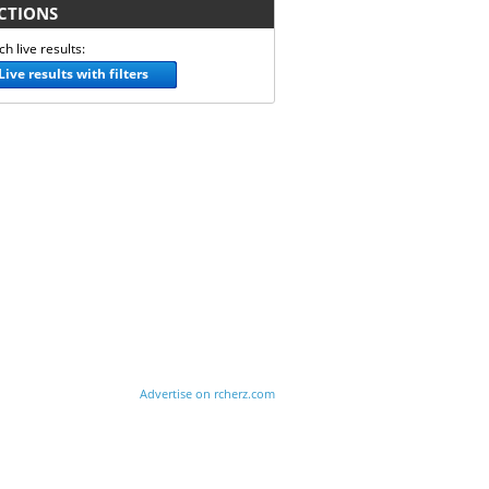
TIONS
h live results:
Live results with filters
Advertise on rcherz.com