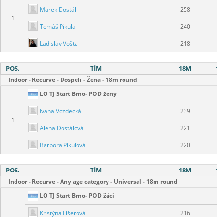
Marek Dostál
258
1
Tomáš Pikula
240
Ladislav Vošta
218
POS.
TÍM
18M
Indoor - Recurve - Dospelí - Žena - 18m round
LO TJ Start Brno- POD ženy
Ivana Vozdecká
239
1
Alena Dostálová
221
Barbora Pikulová
220
POS.
TÍM
18M
Indoor - Recurve - Any age category - Universal - 18m round
LO TJ Start Brno- POD žáci
Kristýna Fišerová
216