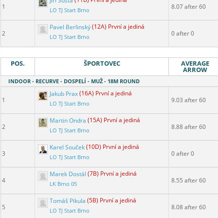
Jiří Šusta
(11B) První a jediná
1
8.07 after 60
LO TJ Start Brno
Pavel Berlinský
(12A) První a jediná
2
0 after 0
LO TJ Start Brno
POS.
ŠPORTOVEC
AVERAGE
ARROW
INDOOR - RECURVE - DOSPELÍ - MUŽ - 18M ROUND
Jakub Prax
(16A) První a jediná
1
9.03 after 60
LO TJ Start Brno
Martin Ondra
(15A) První a jediná
2
8.88 after 60
LO TJ Start Brno
Karel Souček
(10D) První a jediná
3
0 after 0
LO TJ Start Brno
Marek Dostál
(7B) První a jediná
4
8.55 after 60
LK Brno 05
Tomáš Pikula
(5B) První a jediná
5
8.08 after 60
LO TJ Start Brno