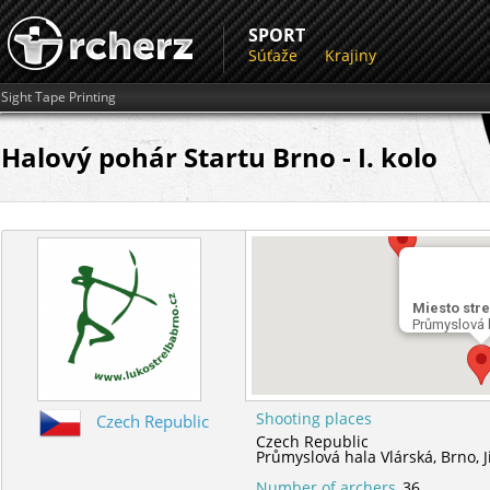
SPORT
Súťaže
Krajiny
Sight Tape Printing
Halový pohár Startu Brno - I. kolo
Competition address
Miesto stre
Průmyslová 
Shooting places
Czech Republic
Czech Republic
Průmyslová hala Vlárská,
Brno,
Number of archers
36