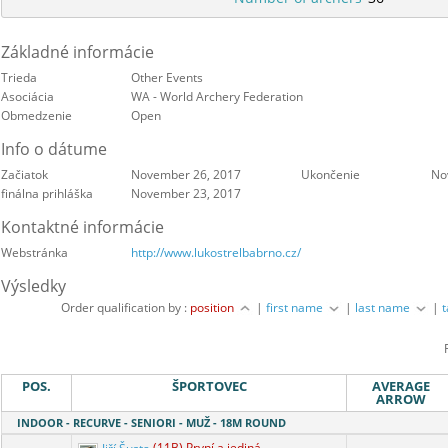
Základné informácie
Trieda
Other Events
Asociácia
WA - World Archery Federation
Obmedzenie
Open
Info o dátume
Začiatok
November 26, 2017
Ukončenie
No
finálna prihláška
November 23, 2017
Kontaktné informácie
Webstránka
http://www.lukostrelbabrno.cz/
Výsledky
Order qualification by :
position
|
first name
|
last name
|
POS.
ŠPORTOVEC
AVERAGE
ARROW
INDOOR - RECURVE - SENIORI - MUŽ - 18M ROUND