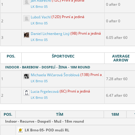
Jan Albrecht
(12C) První a jediná
1
0 after 0
LK Brno 05
Luboš Vachl
(12D) První a jediná
2
0 after 0
LK Brno 05
Daniel Lichtenberg Lisý
(9B) První a jediná
3
6.05 after 60
LK Brno 05
POS.
ŠPORTOVEC
AVERAGE
ARROW
INDOOR - BAREBOW - DOSPELÍ - ŽENA - 18M ROUND
Michaela Wičarová Štroblová
(13B) První a jediná
1
7.28 after 60
LK Brno 05
Lucia Frgelecová
(6C) První a jediná
2
6.47 after 60
LK Brno 05
POS.
TÍM
18M
Indoor - Recurve - Dospelí - Muž - 18m round
LK Brno 05- POD muži RL