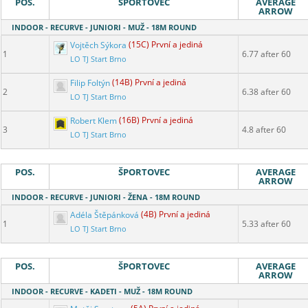
POS.
ŠPORTOVEC
AVERAGE
ARROW
INDOOR - RECURVE - JUNIORI - MUŽ - 18M ROUND
Vojtěch Sýkora
(15C) První a jediná
1
6.77 after 60
LO TJ Start Brno
Filip Foltýn
(14B) První a jediná
2
6.38 after 60
LO TJ Start Brno
Robert Klem
(16B) První a jediná
3
4.8 after 60
LO TJ Start Brno
POS.
ŠPORTOVEC
AVERAGE
ARROW
INDOOR - RECURVE - JUNIORI - ŽENA - 18M ROUND
Adéla Štěpánková
(4B) První a jediná
1
5.33 after 60
LO TJ Start Brno
POS.
ŠPORTOVEC
AVERAGE
ARROW
INDOOR - RECURVE - KADETI - MUŽ - 18M ROUND