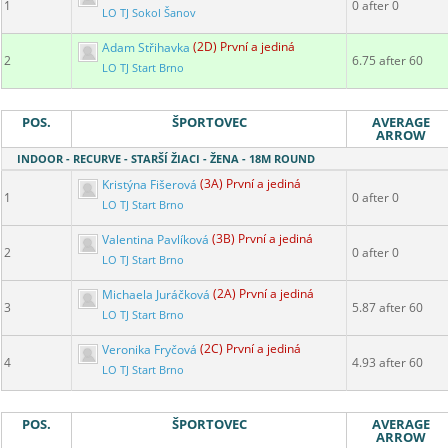
1
0 after 0
LO TJ Sokol Šanov
Adam Střihavka
(2D) První a jediná
2
6.75 after 60
LO TJ Start Brno
POS.
ŠPORTOVEC
AVERAGE
ARROW
INDOOR - RECURVE - STARŠÍ ŽIACI - ŽENA - 18M ROUND
Kristýna Fišerová
(3A) První a jediná
1
0 after 0
LO TJ Start Brno
Valentina Pavlíková
(3B) První a jediná
2
0 after 0
LO TJ Start Brno
Michaela Juráčková
(2A) První a jediná
3
5.87 after 60
LO TJ Start Brno
Veronika Fryčová
(2C) První a jediná
4
4.93 after 60
LO TJ Start Brno
POS.
ŠPORTOVEC
AVERAGE
ARROW