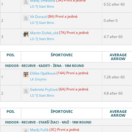
Matěj Smetana
(5A) První a jediná
1
6.52 after 60
LO TJ Start Brno
Vít Dorazil
(8A) První a jediná
2
0 after 0
LO TJ Start Brno
Martin Dufek_old
(7A) První a jediná
3
4.7 after 60
LO TJ Start Brno
POS.
ŠPORTOVEC
AVERAGE
ARROW
INDOOR - RECURVE - KADETI - ŽENA - 18M ROUND
Eliška Opálková
(14A) První a jediná
1
7.28 after 60
LK Znojmo
Gabriela Fryčová
(6A) První a jediná
2
4.8 after 60
LO TJ Start Brno
POS.
ŠPORTOVEC
AVERAGE
ARROW
INDOOR - RECURVE - STARŠÍ ŽIACI - MUŽ - 18M ROUND
Matěj Fučík
(3C) První a jediná