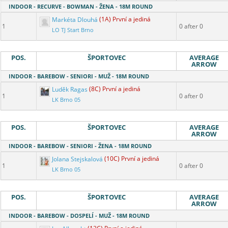
INDOOR - RECURVE - BOWMAN - ŽENA - 18M ROUND
Markéta Dlouhá
(1A) První a jediná
1
0 after 0
LO TJ Start Brno
POS.
ŠPORTOVEC
AVERAGE
ARROW
INDOOR - BAREBOW - SENIORI - MUŽ - 18M ROUND
Luděk Ragas
(8C) První a jediná
1
0 after 0
LK Brno 05
POS.
ŠPORTOVEC
AVERAGE
ARROW
INDOOR - BAREBOW - SENIORI - ŽENA - 18M ROUND
Jolana Stejskalová
(10C) První a jediná
1
0 after 0
LK Brno 05
POS.
ŠPORTOVEC
AVERAGE
ARROW
INDOOR - BAREBOW - DOSPELÍ - MUŽ - 18M ROUND