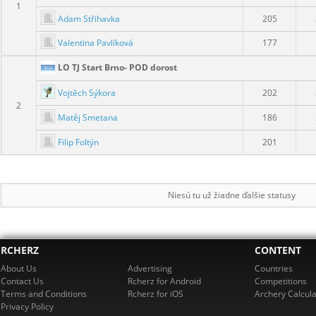
1
Adam Střihavka
205
Valentina Pavlíková
177
LO TJ Start Brno- POD dorost
Vojtěch Sýkora
202
2
Matěj Smetana
186
Filip Foltýn
201
Niesú tu už žiadne ďalšie statusy
RCHERZ
CONTENT
About Us
Advertising
Countries
Contact Us
Rcherz for Android
Competitions
Terms and Conditions
Rcherz for iOS
Archery Calcula
Privacy Policy