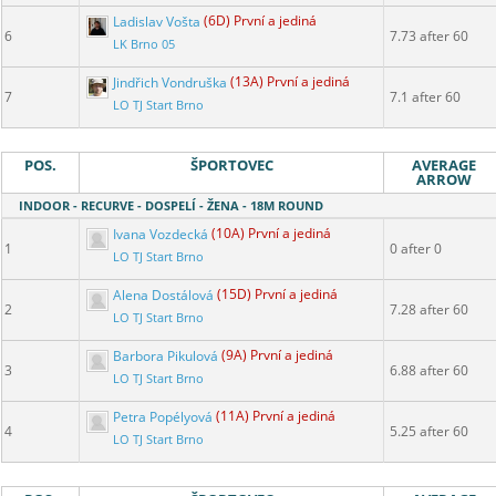
Ladislav Vošta
(6D) První a jediná
6
7.73 after 60
LK Brno 05
Jindřich Vondruška
(13A) První a jediná
7
7.1 after 60
LO TJ Start Brno
POS.
ŠPORTOVEC
AVERAGE
ARROW
INDOOR - RECURVE - DOSPELÍ - ŽENA - 18M ROUND
Ivana Vozdecká
(10A) První a jediná
1
0 after 0
LO TJ Start Brno
Alena Dostálová
(15D) První a jediná
2
7.28 after 60
LO TJ Start Brno
Barbora Pikulová
(9A) První a jediná
3
6.88 after 60
LO TJ Start Brno
Petra Popélyová
(11A) První a jediná
4
5.25 after 60
LO TJ Start Brno