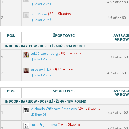
1
4.97 after 60
TJ Sokol Vlkoš
Petr Pavka
(2B) I. Skupina
2
4.6 after 60
TJ Sokol Vlkoš
POS.
ŠPORTOVEC
AVERAG
ARROW
INDOOR - BAREBOW - DOSPELÍ - MUŽ - 18M ROUND
Lukáš Lattenberg
(3B) I. Skupina
1
5.73 after 60
TJ Sokol Vlkoš
Jaroslav Fric
(6B) I. Skupina
2
4.7 after 60
TJ Sokol Vlkoš
POS.
ŠPORTOVEC
AVERAG
ARROW
INDOOR - BAREBOW - DOSPELÍ - ŽENA - 18M ROUND
Michaela Wičarová Štroblová
(2A) I. Skupina
1
7.57 after 60
LK Brno 05
Lucia Frgelecová
(1A) I. Skupina
2
7.02 after 60