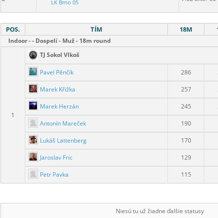
LK Brno 05
POS.
TÍM
18M
Indoor - - Dospelí - Muž - 18m round
TJ Sokol Vlkoš
Pavel Pěnčík
286
Marek Křižka
257
Marek Herzán
245
1
Antonín Mareček
190
Lukáš Lattenberg
170
Jaroslav Fric
129
Petr Pavka
115
Niesú tu už žiadne ďalšie statusy