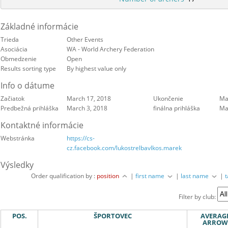
Základné informácie
Trieda
Other Events
Asociácia
WA - World Archery Federation
Obmedzenie
Open
Results sorting type
By highest value only
Info o dátume
Začiatok
March 17, 2018
Ukončenie
Ma
Predbežná prihláška
March 3, 2018
finálna prihláška
Ma
Kontaktné informácie
Webstránka
https://cs-
cz.facebook.com/lukostrelbavlkos.marek
Výsledky
Order qualification by :
position
|
first name
|
last name
|
Filter by club:
POS.
ŠPORTOVEC
AVERAG
ARROW