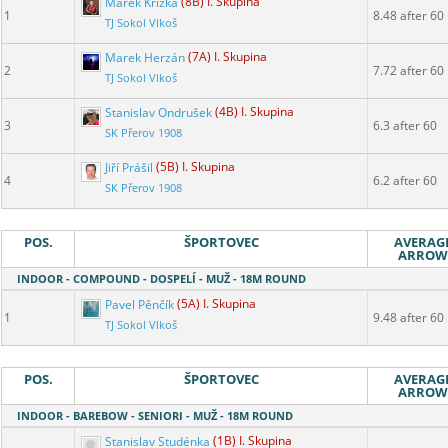
Marek Křižka
(8B) I. Skupina
1
8.48 after 60
TJ Sokol Vlkoš
Marek Herzán
(7A) I. Skupina
2
7.72 after 60
TJ Sokol Vlkoš
Stanislav Ondrušek
(4B) I. Skupina
3
6.3 after 60
SK Přerov 1908
Jiří Prášil
(5B) I. Skupina
4
6.2 after 60
SK Přerov 1908
POS.
ŠPORTOVEC
AVERAG
ARROW
INDOOR - COMPOUND - DOSPELÍ - MUŽ - 18M ROUND
Pavel Pěnčík
(5A) I. Skupina
1
9.48 after 60
TJ Sokol Vlkoš
POS.
ŠPORTOVEC
AVERAG
ARROW
INDOOR - BAREBOW - SENIORI - MUŽ - 18M ROUND
Stanislav Studénka
(1B) I. Skupina