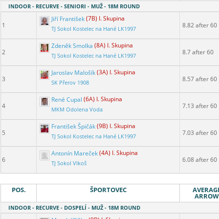
INDOOR - RECURVE - SENIORI - MUŽ - 18M ROUND
Jiří František
(7B) I. Skupina
1
8.82 after 60
TJ Sokol Kostelec na Hané LK1997
Zdeněk Smolka
(8A) I. Skupina
2
8.7 after 60
TJ Sokol Kostelec na Hané LK1997
Jaroslav Malošík
(3A) I. Skupina
3
8.57 after 60
SK Přerov 1908
René Cupal
(6A) I. Skupina
4
7.13 after 60
MKM Odolena Voda
František Špičák
(9B) I. Skupina
5
7.03 after 60
TJ Sokol Kostelec na Hané LK1997
Antonín Mareček
(4A) I. Skupina
6
6.08 after 60
TJ Sokol Vlkoš
POS.
ŠPORTOVEC
AVERAG
ARROW
INDOOR - RECURVE - DOSPELÍ - MUŽ - 18M ROUND