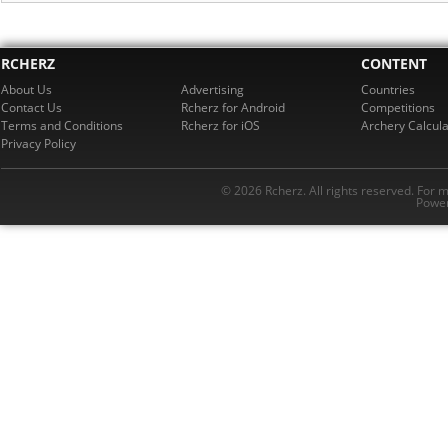
RCHERZ
CONTENT
About Us
Advertising
Countries
Contact Us
Rcherz for Android
Competitions
Terms and Conditions
Rcherz for iOS
Archery Calcula
Privacy Policy
© 2026 Rcherz. All rights reserved. For 
Power