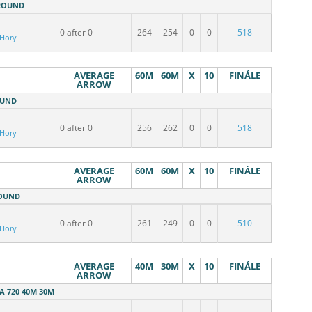
 ROUND
0 after 0
264
254
0
0
518
 Hory
AVERAGE
60M
60M
X
10
FINÁLE
ARROW
OUND
0 after 0
256
262
0
0
518
 Hory
AVERAGE
60M
60M
X
10
FINÁLE
ARROW
ROUND
0 after 0
261
249
0
0
510
 Hory
AVERAGE
40M
30M
X
10
FINÁLE
ARROW
WA 720 40M 30M