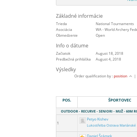
Základné informácie
Trieda
National Tournaments
Asociácia
WA - World Archery Fed
Obmedzenie
Open
Info o dátume
Začiatok
August 18, 2018
Predbežná prihláška
August 4, 2018
Výsledky
Order qualification by :
position
POS.
ŠPORTOVEC
OUTDOOR - RECURVE - SENIORI - MUŽ - 60M 
Petyo Kishev
1
Lukostřelba Ostrava Mariánské
Daniel Šrámek