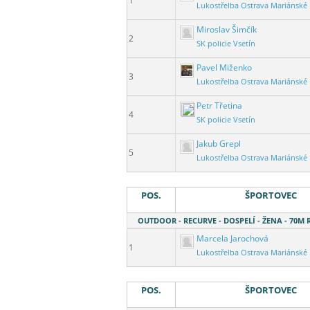
1
Lukostřelba Ostrava Mariánské
Miroslav Šimčík
2
SK policie Vsetín
Pavel Miženko
3
Lukostřelba Ostrava Mariánské
Petr Třetina
4
SK policie Vsetín
Jakub Grepl
5
Lukostřelba Ostrava Mariánské
POS.
ŠPORTOVEC
OUTDOOR - RECURVE - DOSPELÍ - ŽENA - 70M
Marcela Jarochová
1
Lukostřelba Ostrava Mariánské
POS.
ŠPORTOVEC