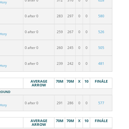
0 after 0
312
316
0
0
628
 Hory
0 after 0
283
297
0
0
580
0 after 0
259
267
0
0
526
 Hory
0 after 0
260
245
0
0
505
0 after 0
239
242
0
0
481
 Hory
AVERAGE
70M
70M
X
10
FINÁLE
ARROW
 ROUND
0 after 0
291
286
0
0
577
 Hory
AVERAGE
70M
70M
X
10
FINÁLE
ARROW