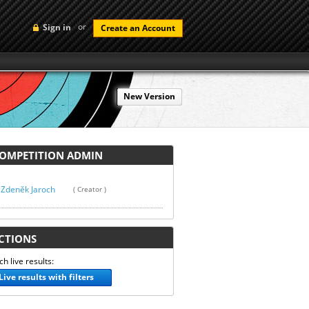
or
Sign in
Create an Account
New Version
MPETITION ADMIN
Zdeněk Jaroch
( Creator )
TIONS
h live results:
Live results with filters