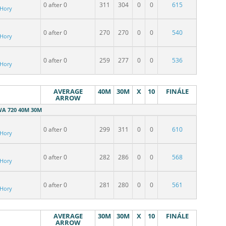
0 after 0
311
304
0
0
615
 Hory
0 after 0
270
270
0
0
540
 Hory
0 after 0
259
277
0
0
536
 Hory
AVERAGE
40M
30M
X
10
FINÁLE
ARROW
WA 720 40M 30M
0 after 0
299
311
0
0
610
 Hory
0 after 0
282
286
0
0
568
 Hory
0 after 0
281
280
0
0
561
 Hory
AVERAGE
30M
30M
X
10
FINÁLE
ARROW