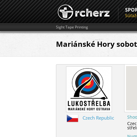
SPO
Súťaž
Sight Tape Printing
Mariánské Hory sobot
Shoo
Czech Republic
Czec
stře
Numb