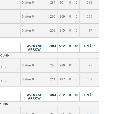
0 after 0
287
301
0
0
588
0 after 0
296
269
0
0
565
0 after 0
202
215
0
0
417
AVERAGE
60M
60M
X
10
FINÁLE
ARROW
 ROUND
0 after 0
288
289
0
0
577
 Hory
0 after 0
211
197
0
0
408
 Hory
AVERAGE
70M
70M
X
10
FINÁLE
ARROW
ROUND