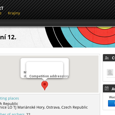
RT
e
Krajiny
ní 12.
CO
Miesto streľby
střelnice LO TJ Mariánské Hory
Competition address
AC
Watc
ting places
h Republic
lnice LO TJ Mariánské Hory,
Ostrava,
Czech Republic
er of archers
22