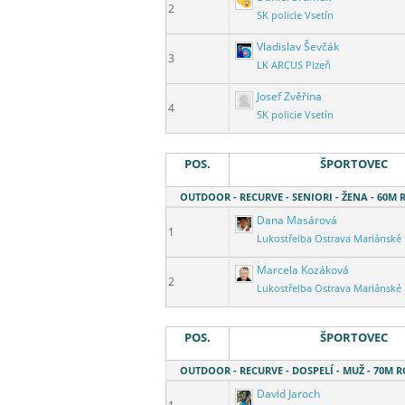
2
SK policie Vsetín
Vladislav Ševčák
3
LK ARCUS Plzeň
Josef Zvěřina
4
SK policie Vsetín
POS.
ŠPORTOVEC
OUTDOOR - RECURVE - SENIORI - ŽENA - 60M
Dana Masárová
1
Lukostřelba Ostrava Mariánské
Marcela Kozáková
2
Lukostřelba Ostrava Mariánské
POS.
ŠPORTOVEC
OUTDOOR - RECURVE - DOSPELÍ - MUŽ - 70M 
David Jaroch