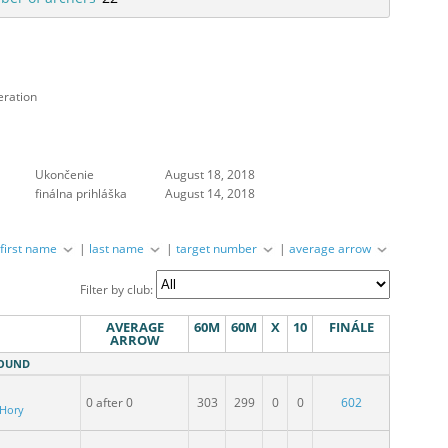
eration
Ukončenie
August 18, 2018
finálna prihláška
August 14, 2018
|
first name
|
last name
|
target number
|
average arrow
Filter by club:
AVERAGE
60M
60M
X
10
FINÁLE
ARROW
ROUND
0 after 0
303
299
0
0
602
 Hory