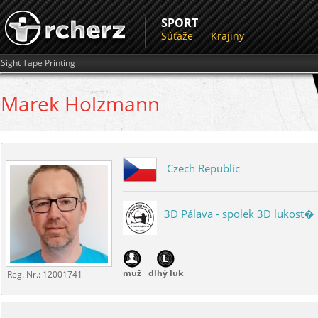
SPORT
Súťaže
Krajiny
Sight Tape Printing
Marek
Holzmann
Czech Republic
3D Pálava - spolek 3D lukost� .
muž
dlhý luk
Reg. Nr.:
12001741