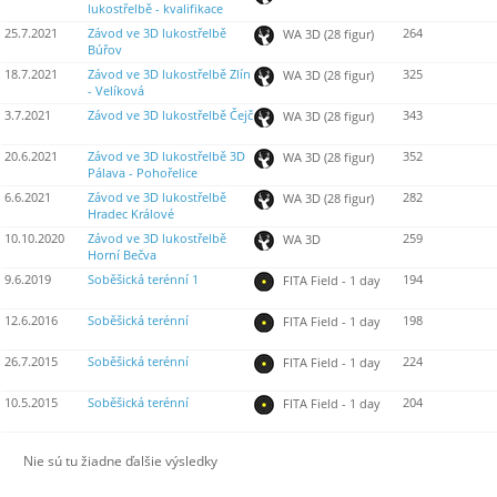
lukostřelbě - kvalifikace
25.7.2021
Závod ve 3D lukostřelbě
264
WA 3D (28 figur)
Búřov
18.7.2021
Závod ve 3D lukostřelbě Zlín
325
WA 3D (28 figur)
- Velíková
3.7.2021
Závod ve 3D lukostřelbě Čejč
343
WA 3D (28 figur)
20.6.2021
Závod ve 3D lukostřelbě 3D
352
WA 3D (28 figur)
Pálava - Pohořelice
6.6.2021
Závod ve 3D lukostřelbě
282
WA 3D (28 figur)
Hradec Králové
10.10.2020
Závod ve 3D lukostřelbě
259
WA 3D
Horní Bečva
9.6.2019
Soběšická terénní 1
194
FITA Field - 1 day
12.6.2016
Soběšická terénní
198
FITA Field - 1 day
26.7.2015
Soběšická terénní
224
FITA Field - 1 day
10.5.2015
Soběšická terénní
204
FITA Field - 1 day
Nie sú tu žiadne ďalšie výsledky