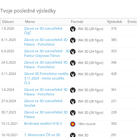
Tvoje posledné výsledky
Dátum
Meno
Formát
Výsledok
Emóc
1.8.2026
Závod ve 3D lukostřelbě
316
WA 3D (28 figur)
ČEJČ
8.11.2025
Závod ve 3D lukostřelbě 3D
385
WA 3D (28 figur)
Pálava - Pohořelice
6.9.2025
Závod ve 3D lukostřelbě - 3D
353
WA 3D (24 figur)
Parkur Odyssea Tišnov
24.5.2025
Závod ve 3D lukostřelbě 3D
346
WA 3D (28 figur)
Pálava - Pohořelice
3.11.2024
Závod 3D Pohořelice neděle
428
WA 3D (28 figur)
3.11.2024 - mimo soutěže
ČLS
1.6.2024
Závod ve 3D lukostřelbě 3D
361
WA 3D (28 figur)
Pálava - Pohořelice
27.4.2024
Závod ve 3D lukostřelbě -
221
WA 3D (28 figur)
Smrček
30.7.2023
Závod ve 3D lukostřelbě 3D
228
WA 3D (28 figur)
Pálava
19.12.2021
Brněnská nedělní H18-3
350
18m round
16.10.2021
7. Mistrovství ČR ve 3D
291
WA 3D