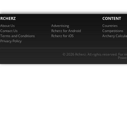
RCHERZ
CONTENT
About Us
Advertising
Countries
Contact Us
Rcherz for Android
Competitions
Terms and Conditions
Rcherz for iOS
Archery Calcula
Privacy Policy
© 2026 Rcherz. All rights reserved. For 
Power