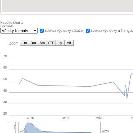
Results charts
Formát:
Zobraz výsledky súťaže
Zobraz výsledky tréningo
1m
3m
6m
YTD
1y
All
Zoom
70
60
50
40
30
20
2016
2018
2020
2
2015
2020