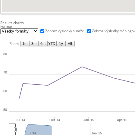
Results charts
Formát:
Zobraz výsledky súťaže
Zobraz výsledky tréningo
1m
3m
6m
YTD
1y
All
Zoom
80
70
60
50
Jul '14
Oct '14
Jan '15
Apr '15
Jul '14
Jan '15