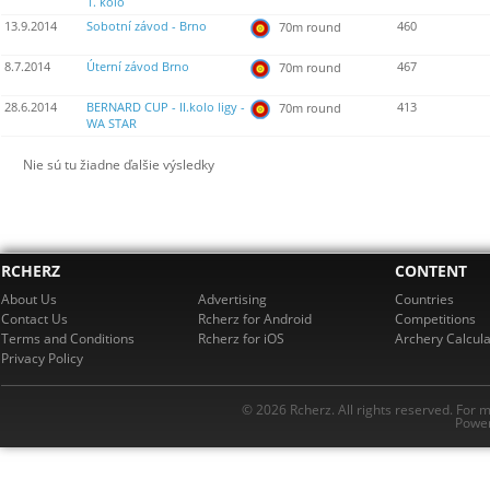
1. kolo
13.9.2014
Sobotní závod - Brno
460
70m round
8.7.2014
Úterní závod Brno
467
70m round
28.6.2014
BERNARD CUP - II.kolo ligy -
413
70m round
WA STAR
Nie sú tu žiadne ďalšie výsledky
RCHERZ
CONTENT
About Us
Advertising
Countries
Contact Us
Rcherz for Android
Competitions
Terms and Conditions
Rcherz for iOS
Archery Calcula
Privacy Policy
© 2026 Rcherz. All rights reserved. For 
Power