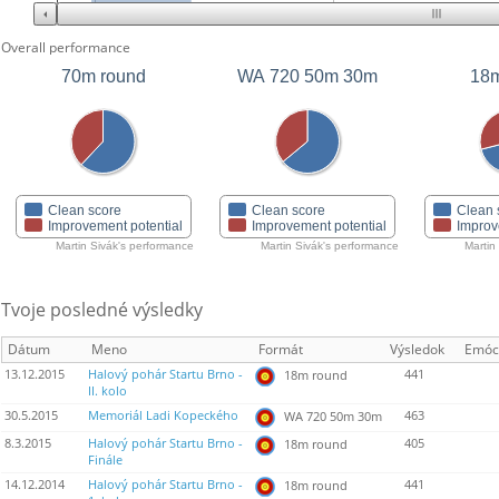
Overall performance
70m round
WA 720 50m 30m
18m
Clean score
Clean score
Clean 
Improvement potential
Improvement potential
Improv
Martin Sivák's performance
Martin Sivák's performance
Martin
Tvoje posledné výsledky
Dátum
Meno
Formát
Výsledok
Emóc
13.12.2015
Halový pohár Startu Brno -
441
18m round
II. kolo
30.5.2015
Memoriál Ladi Kopeckého
463
WA 720 50m 30m
8.3.2015
Halový pohár Startu Brno -
405
18m round
Finále
14.12.2014
Halový pohár Startu Brno -
441
18m round