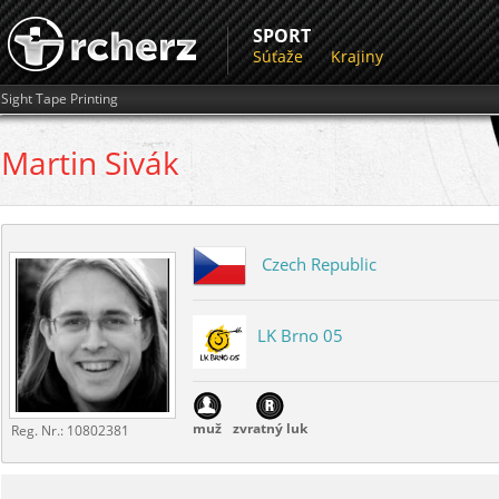
SPORT
Súťaže
Krajiny
Sight Tape Printing
Martin
Sivák
Czech Republic
LK Brno 05
muž
zvratný luk
Reg. Nr.:
10802381