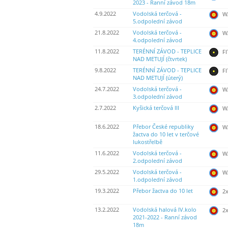
2023 - Ranní závod 18m
4.9.2022
Vodolská terčová -
WA
5.odpolední závod
21.8.2022
Vodolská terčová -
WA
4.odpolední závod
11.8.2022
TERÉNNÍ ZÁVOD - TEPLICE
FI
NAD METUJÍ (čtvrtek)
9.8.2022
TERÉNNÍ ZÁVOD - TEPLICE
FI
NAD METUJÍ (úterý)
24.7.2022
Vodolská terčová -
WA
3.odpolední závod
2.7.2022
Kyšická terčová III
WA
18.6.2022
Přebor České republiky
WA
žactva do 10 let v terčové
lukostřelbě
11.6.2022
Vodolská terčová -
WA
2.odpolední závod
29.5.2022
Vodolská terčová -
WA
1.odpolední závod
19.3.2022
Přebor žactva do 10 let
2
13.2.2022
Vodolská halová IV.kolo
2
2021-2022 - Ranní závod
18m