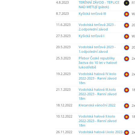
4.8.2023
TERÉNNÍ ZÁVOD - TEPLICE
FI
NAD METUJÍ (pátek)
8.7.2023
Kyšická terčová III
WA
11.6.2023
Vodolská terčová 2023 -
20
2.odpolední závod
27.5.2023
Kyšická terčová I
WA
20.5.2023
Vodolská terčová 2023 -
20
1.odpolední závod
25.3.2023
Přebor České republiky
2
žactva do 10 let v halové
lukostřelbě
19.2.2023
Vodolská halová IV.kolo
2
2022-2023 - Ranní závod
18m
21.1.2023
Vodolská halová III.kolo
18
2022-2023 - Ranní závod
18m
18.12.2022
Klecanská vánoční 2022
2
10.12.2022
Vodolská halová II.kolo
18
2022-2023 - Ranní závod
18m
26.11.2022
Vodolská halová I.kolo 2022-
2