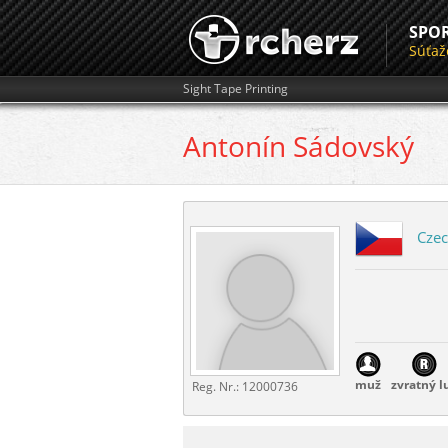
SPO
Súťaž
Sight Tape Printing
Antonín
Sádovský
Czec
muž
zvratný l
Reg. Nr.:
12000736