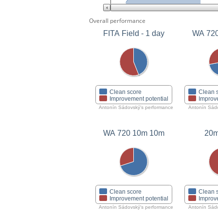
Overall performance
FITA Field - 1 day
Clean score
Clean 
Improvement potential
Improv
Antonín Sádovský's performance
Antonín Sád
WA 720 10m 10m
20m
Clean score
Clean 
Improvement potential
Improv
Antonín Sádovský's performance
Antonín Sád