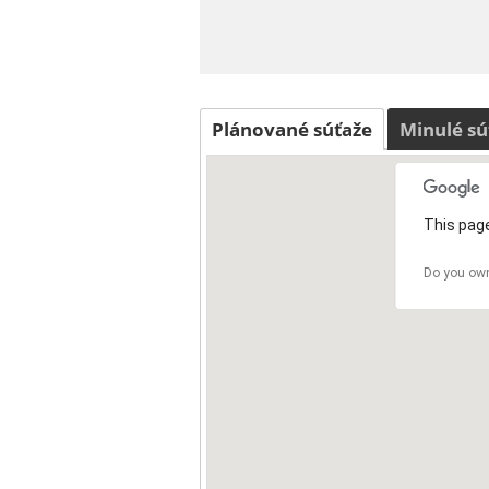
Plánované súťaže
Minulé sú
This page
Do you own