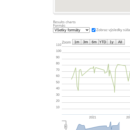
Results charts
Formát:
Zobraz výsledky súť
1m
3m
6m
YTD
1y
All
Zoom
110
100
90
80
70
60
50
40
30
20
10
2021
20