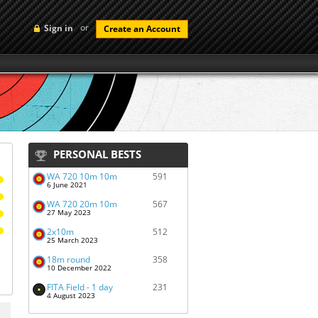
or
Sign in
Create an Account
PERSONAL BESTS
WA 720 10m 10m
591
6 June 2021
WA 720 20m 10m
567
27 May 2023
2x10m
512
25 March 2023
18m round
358
10 December 2022
FITA Field - 1 day
231
4 August 2023