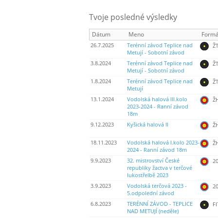
Tvoje posledné výsledky
Dátum
Meno
Formá
26.7.2025
Terénní závod Teplice nad
ŽT
Metují - Sobotní závod
3.8.2024
Terénní závod Teplice nad
ŽT
Metují - Sobotní závod
1.8.2024
Terénní závod Teplice nad
ŽT
Metují
13.1.2024
Vodolská halová III.kolo
Ž
2023-2024 - Ranní závod
18m
9.12.2023
Kyšická halová II
Ž
18.11.2023
Vodolská halová I.kolo 2023-
Ž
2024 - Ranní závod 18m
9.9.2023
32. mistrovství České
20
republiky žactva v terčové
lukostřelbě 2023
3.9.2023
Vodolská terčová 2023 -
20
5.odpolední závod
6.8.2023
TERÉNNÍ ZÁVOD - TEPLICE
FI
NAD METUJÍ (neděle)