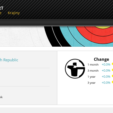
RT
e
Krajiny
Change
h Republic
+0.0%
1 month
+0.0%
3 month
+0.0%
1 year
+0.0%
3 year
uk