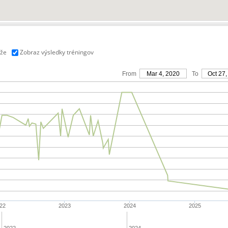
aže
Zobraz výsledky tréningov
From
Mar 4, 2020
To
Oct 27,
22
2023
2024
2025