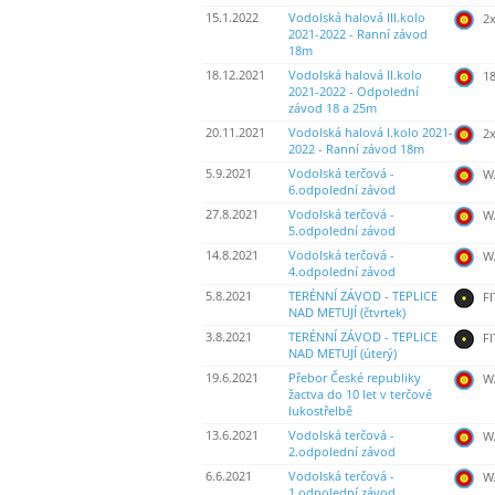
15.1.2022
Vodolská halová III.kolo
2
2021-2022 - Ranní závod
18m
18.12.2021
Vodolská halová II.kolo
18
2021-2022 - Odpolední
závod 18 a 25m
20.11.2021
Vodolská halová I.kolo 2021-
2
2022 - Ranní závod 18m
5.9.2021
Vodolská terčová -
WA
6.odpolední závod
27.8.2021
Vodolská terčová -
WA
5.odpolední závod
14.8.2021
Vodolská terčová -
WA
4.odpolední závod
5.8.2021
TERÉNNÍ ZÁVOD - TEPLICE
FI
NAD METUJÍ (čtvrtek)
3.8.2021
TERÉNNÍ ZÁVOD - TEPLICE
FI
NAD METUJÍ (úterý)
19.6.2021
Přebor České republiky
WA
žactva do 10 let v terčové
lukostřelbě
13.6.2021
Vodolská terčová -
WA
2.odpolední závod
6.6.2021
Vodolská terčová -
WA
1.odpolední závod