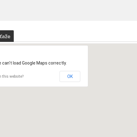
ťaže
 can't load Google Maps correctly.
OK
 this website?