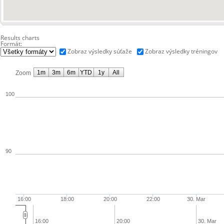
Results charts
Formát:
Zobraz výsledky súťaže
Zobraz výsledky tréningov
1m
3m
6m
YTD
1y
All
Zoom
100
90
16:00
18:00
20:00
22:00
30. Mar
16:00
20:00
30. Mar