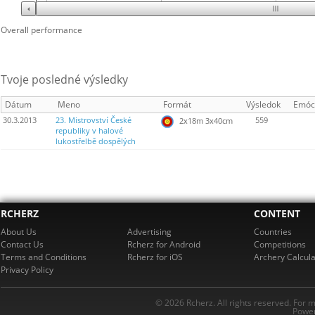
Overall performance
Tvoje posledné výsledky
Dátum
Meno
Formát
Výsledok
Emóc
30.3.2013
23. Mistrovství České
559
2x18m 3x40cm
republiky v halové
lukostřelbě dospělých
RCHERZ
CONTENT
About Us
Advertising
Countries
Contact Us
Rcherz for Android
Competitions
Terms and Conditions
Rcherz for iOS
Archery Calcula
Privacy Policy
© 2026 Rcherz. All rights reserved. For 
Power