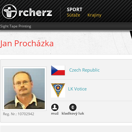
SPORT
Súťaže
Krajiny
Sight Tape Printing
Jan
Procházka
Czech Republic
LK Votice
muž
kladkový luk
Reg. Nr.:
10702942