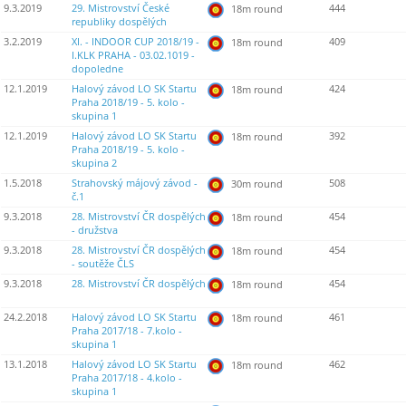
9.3.2019
29. Mistrovství České
444
18m round
republiky dospělých
3.2.2019
XI. - INDOOR CUP 2018/19 -
409
18m round
I.KLK PRAHA - 03.02.1019 -
dopoledne
12.1.2019
Halový závod LO SK Startu
424
18m round
Praha 2018/19 - 5. kolo -
skupina 1
12.1.2019
Halový závod LO SK Startu
392
18m round
Praha 2018/19 - 5. kolo -
skupina 2
1.5.2018
Strahovský májový závod -
508
30m round
č.1
9.3.2018
28. Mistrovství ČR dospělých
454
18m round
- družstva
9.3.2018
28. Mistrovství ČR dospělých
454
18m round
- soutěže ČLS
9.3.2018
28. Mistrovství ČR dospělých
454
18m round
24.2.2018
Halový závod LO SK Startu
461
18m round
Praha 2017/18 - 7.kolo -
skupina 1
13.1.2018
Halový závod LO SK Startu
462
18m round
Praha 2017/18 - 4.kolo -
skupina 1