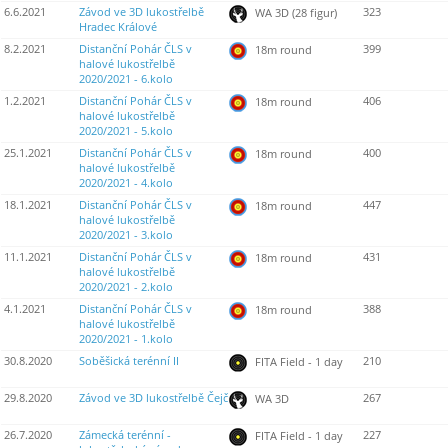
6.6.2021
Závod ve 3D lukostřelbě
323
WA 3D (28 figur)
Hradec Králové
8.2.2021
Distanční Pohár ČLS v
399
18m round
halové lukostřelbě
2020/2021 - 6.kolo
1.2.2021
Distanční Pohár ČLS v
406
18m round
halové lukostřelbě
2020/2021 - 5.kolo
25.1.2021
Distanční Pohár ČLS v
400
18m round
halové lukostřelbě
2020/2021 - 4.kolo
18.1.2021
Distanční Pohár ČLS v
447
18m round
halové lukostřelbě
2020/2021 - 3.kolo
11.1.2021
Distanční Pohár ČLS v
431
18m round
halové lukostřelbě
2020/2021 - 2.kolo
4.1.2021
Distanční Pohár ČLS v
388
18m round
halové lukostřelbě
2020/2021 - 1.kolo
30.8.2020
Soběšická terénní II
210
FITA Field - 1 day
29.8.2020
Závod ve 3D lukostřelbě Čejč
267
WA 3D
26.7.2020
Zámecká terénní -
227
FITA Field - 1 day