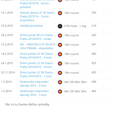
Praha 2015/16 - 6.kolo -
poledne
16.1.2016
Halový závod LO SK Startu
350
18m round
Praha 2015/16 - 3.kolo -
dopoledne
10.5.2015
Soběšická terénní
219
FITA Field - 1 day
28.2.2015
Zimní pohár SK LO Startu
420
18m round
Praha 2014/2015 - finále
15.2.2015
XIII. - INDOOR CUP 2014/15 -
441
18m round
I.KLK PRAHA - dopoledne
14.2.2015
Zimní pohár LO SK Startu
400
18m round
Praha 2014/2015 - 5.kolo
24.1.2015
Zimní pohár LO SK Startu
453
18m round
Praha 2014/2015 - 4.kolo
22.11.2014
Zimní pohár LO SK Startu
453
18m round
Praha 2014/2015 - 1.kolo
1.5.2014
Strahovské odpolední
449
WA 720 40m 30m
závody 2014 - 2.kolo
1.5.2014
Strahovské dopolední
464
WA 720 40m 30m
závody 2014 - 1.kolo
Nie sú tu žiadne ďalšie výsledky