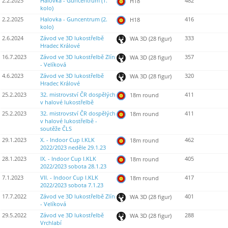
2.2.2025
Halovka - Guncentrum (1.
482
H18
kolo)
2.2.2025
Halovka - Guncentrum (2.
416
H18
kolo)
2.6.2024
Závod ve 3D lukostřelbě
333
WA 3D (28 figur)
Hradec Králové
16.7.2023
Závod ve 3D lukostřelbě Zlín
357
WA 3D (28 figur)
- Velíková
4.6.2023
Závod ve 3D lukostřelbě
320
WA 3D (28 figur)
Hradec Králové
25.2.2023
32. mistrovství ČR dospělých
411
18m round
v halové lukostřelbě
25.2.2023
32. mistrovství ČR dospělých
411
18m round
v halové lukostřelbě -
soutěže ČLS
29.1.2023
X. - Indoor Cup I.KLK
462
18m round
2022/2023 neděle 29.1.23
28.1.2023
IX. - Indoor Cup I.KLK
405
18m round
2022/2023 sobota 28.1.23
7.1.2023
VII. - Indoor Cup I.KLK
417
18m round
2022/2023 sobota 7.1.23
17.7.2022
Závod ve 3D lukostřelbě Zlín
401
WA 3D (28 figur)
- Velíková
29.5.2022
Závod ve 3D lukostřelbě
288
WA 3D (28 figur)
Vrchlabí