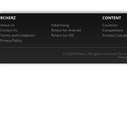
RCHERZ
CONTENT
About Us
Advertising
Countries
Contact Us
Rcherz for Android
Competitions
Terms and Conditions
Rcherz for iOS
Archery Calcula
Privacy Policy
© 2026 Rcherz. All rights reserved. For 
Power