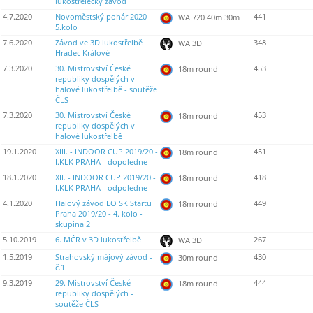
lukostřelecký závod
4.7.2020
Novoměstský pohár 2020
441
WA 720 40m 30m
5.kolo
7.6.2020
Závod ve 3D lukostřelbě
348
WA 3D
Hradec Králové
7.3.2020
30. Mistrovství České
453
18m round
republiky dospělých v
halové lukostřelbě - soutěže
ČLS
7.3.2020
30. Mistrovství České
453
18m round
republiky dospělých v
halové lukostřelbě
19.1.2020
XIII. - INDOOR CUP 2019/20 -
451
18m round
I.KLK PRAHA - dopoledne
18.1.2020
XII. - INDOOR CUP 2019/20 -
418
18m round
I.KLK PRAHA - odpoledne
4.1.2020
Halový závod LO SK Startu
449
18m round
Praha 2019/20 - 4. kolo -
skupina 2
5.10.2019
6. MČR v 3D lukostřelbě
267
WA 3D
1.5.2019
Strahovský májový závod -
430
30m round
č.1
9.3.2019
29. Mistrovství České
444
18m round
republiky dospělých -
soutěže ČLS