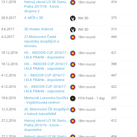
13.1.2018
Halový závod LO SK Startu
414
18m round
Praha 2017/18 - 4.kolo -
skupina 2
28.9.2017
4. MČR v 3D
373
WA 3D
4.6.2017
3D Hradec Králové
313
WA 3D
4.3.2017
27.Mistrovství České
444
18m round
republiky dospělých a
dorostu
18.12.2016
VII. - INDOOR CUP 2016/17 -
421
18m round
I.KLK PRAHA - dopoledne
18.12.2016
VIII. - INDOOR CUP 2016/17 -
398
18m round
I.KLK PRAHA - odpoledne
4.12.2016
V. - INDOOR CUP 2016/17 -
447
18m round
I.KLK PRAHA - dopoledne
4.12.2016
VI. - INDOOR CUP 2016/17 -
422
18m round
I.KLK PRAHA - odpoledne
18.6.2016
Memoriál Lubomíra Sovíčka
207
FITA Field - 1 day
- Vojtěchovská terénní
12.3.2016
26. Mistrovství ČR dospělých
445
18m round
v halové lukostřelbě
27.2.2016
Halový závod LO SK Startu
412
18m round
Praha 2015/16 - 6.kolo -
dopoledne
27.2.2016
Halový závod LO SK Startu
404
18m round