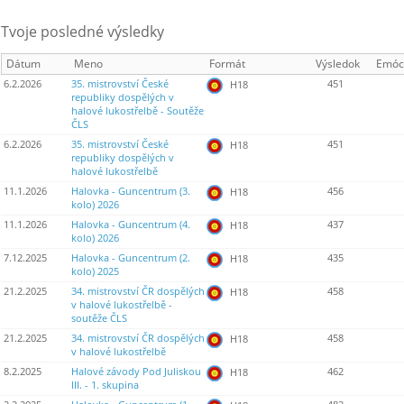
Tvoje posledné výsledky
Dátum
Meno
Formát
Výsledok
Emóc
6.2.2026
35. mistrovství České
451
H18
republiky dospělých v
halové lukostřelbě - Soutěže
ČLS
6.2.2026
35. mistrovství České
451
H18
republiky dospělých v
halové lukostřelbě
11.1.2026
Halovka - Guncentrum (3.
456
H18
kolo) 2026
11.1.2026
Halovka - Guncentrum (4.
437
H18
kolo) 2026
7.12.2025
Halovka - Guncentrum (2.
435
H18
kolo) 2025
21.2.2025
34. mistrovství ČR dospělých
458
H18
v halové lukostřelbě -
soutěže ČLS
21.2.2025
34. mistrovství ČR dospělých
458
H18
v halové lukostřelbě
8.2.2025
Halové závody Pod Juliskou
462
H18
III. - 1. skupina