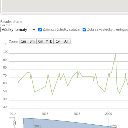
Results charts
Formát:
Zobraz výsledky súťaže
Zobraz výsledky tréningo
1m
3m
6m
YTD
1y
All
Zoom
110
100
90
80
70
60
50
40
30
2014
2016
2018
2020
2015
2020