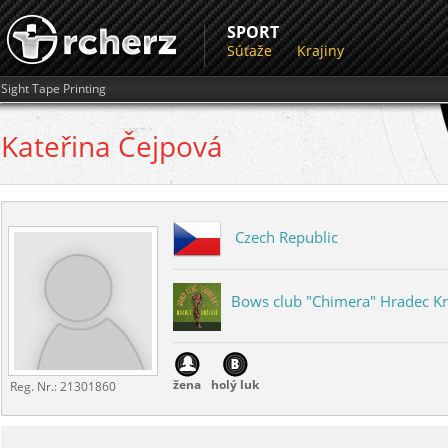
SPORT
Súťaže
Krajiny
Sight Tape Printing
Kateřina
Čejpová
Czech Republic
Bows club "Chimera" Hradec K
...
žena
holý luk
Reg. Nr.:
21301860