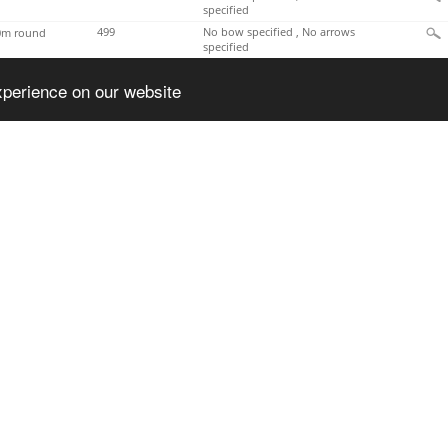
specified
499
No bow specified , No arrows
m round
specified
548
No bow specified , No arrows
 720 50m 30m
specified
xperience on our website
419
No bow specified , No arrows
m round
specified
501
No bow specified , No arrows
m round
specified
487
No bow specified , No arrows
m round
specified
CONTENT
LANGUAGES
Countries
Čeština
Français
roid
Competitions
Deutsch
Italiano
Archery Calculators
English
Magyar
Español
Polski