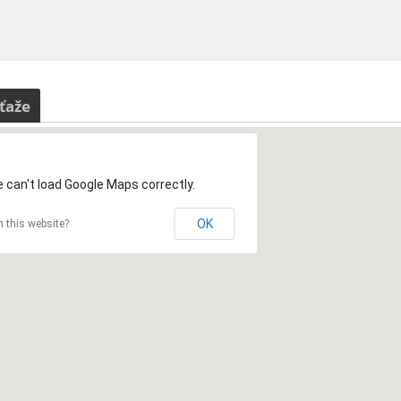
ťaže
 can't load Google Maps correctly.
OK
 this website?