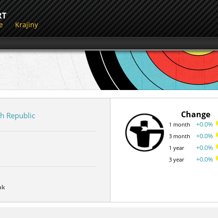
RT
e
Krajiny
Change
h Republic
+0.0%
1 month
+0.0%
3 month
+0.0%
1 year
+0.0%
3 year
uk