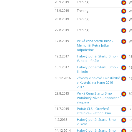
20.9.2019
Trening
WA
11.9.2019
Trening
WA
28.8.2019
Trening
WA
22.8.2019
Trening
WA
17.8.2019
Velká cena Startu Brno -
WA
Memoriál Petra Jaška -
odpoledne
19.2.2017
Halový pohár Startu Brno -
18
V. kolo - finále
15.1.2017
Halový pohár Startu Brno -
18
III. kolo
10.12.2016
Závody v halové lukostřelbě
18
v Kostelci na Hané 2016 –
2017
29.8.2015
Velká Cena Startu Brno -
50
Pohárový závod - dopolední
skupina
11.7.2015
Pohár ČLS - Otevření
50
střelnice - Patriot Brno
1.2.2015
Halový pohár Startu Brno -
18
2. kolo
14.12.2014
Halový pohár Startu Brno -
18