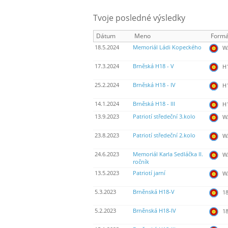
Tvoje posledné výsledky
Dátum
Meno
Formá
18.5.2024
Memoriál Ládi Kopeckého
WA
17.3.2024
Brněská H18 - V
H
25.2.2024
Brněská H18 - IV
H
14.1.2024
Brněská H18 - III
H
13.9.2023
Patriotí středeční 3.kolo
WA
23.8.2023
Patriotí středeční 2.kolo
WA
24.6.2023
Memoriál Karla Sedláčka II.
WA
ročník
13.5.2023
Patriotí jarní
WA
5.3.2023
Brněnská H18-V
18
5.2.2023
Brněnská H18-IV
18