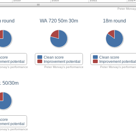
2018
2020
2022
2024
Peter Morvay'
 round
WA 720 50m 30m
18m round
score
Clean score
Clean score
ement potential
Improvement potential
Improvement potentia
orvay's performance
Peter Morvay's performance
Peter Morvay's performa
. 50/30m
score
ement potential
orvay's performance