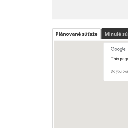
Plánované súťaže
Minulé sú
This page
Do you own