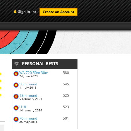
or
Sign in
Create an Account
PERSONAL BESTS
WA 720 50m 30m
580
24 June 2023
50m round
545
11 July 2015
18m round
525
5 February 2023
H18
523
14 January 2024
70m round
501
25 May 2014