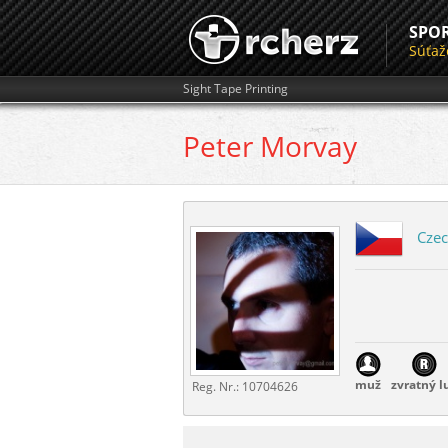
SPO
Súťaž
Sight Tape Printing
Peter
Morvay
Czec
muž
zvratný l
Reg. Nr.:
10704626