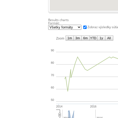
Results charts
Formát:
Zobraz výsledky súť
1m
3m
6m
YTD
1y
All
Zoom
90
80
70
60
50
2014
2016