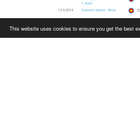
1. kolo
13.9.2014
Sobotní závod - Brno
70
10.9.2014
Středeční WA/kr.
WA
This website uses cookies to ensure you get the best e
8.7.2014
Úterní závod Brno
70
25.5.2014
Memoriál Ladi Kopeckého
70
6.5.2014
Úterní WA 720 - 70
70
Nie sú tu žiadne ďalšie výsledky
RCHERZ
About Us
Advertising
Contact Us
Rcherz for And
Terms and Conditions
Rcherz for iOS
Privacy Policy