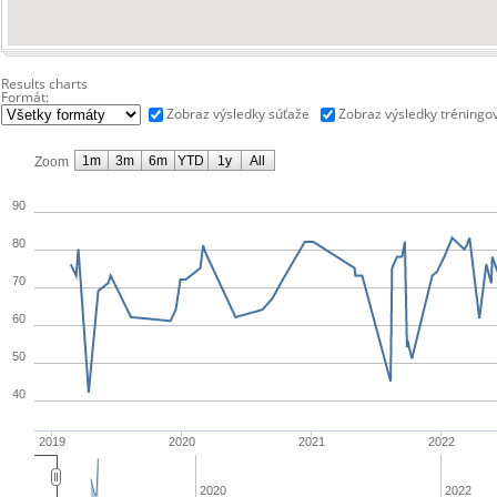
Results charts
Formát:
Zobraz výsledky súťaže
Zobraz výsledky tréningo
1m
3m
6m
YTD
1y
All
Zoom
90
80
70
60
50
40
2019
2020
2021
2022
2020
2022