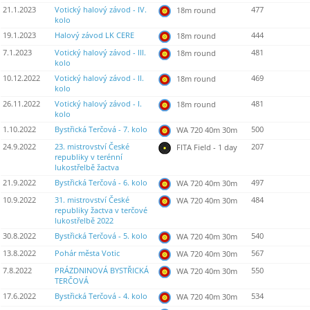
21.1.2023
Votický halový závod - IV.
477
18m round
kolo
19.1.2023
Halový závod LK CERE
444
18m round
7.1.2023
Votický halový závod - III.
481
18m round
kolo
10.12.2022
Votický halový závod - II.
469
18m round
kolo
26.11.2022
Votický halový závod - I.
481
18m round
kolo
1.10.2022
Bystřická Terčová - 7. kolo
500
WA 720 40m 30m
24.9.2022
23. mistrovství České
207
FITA Field - 1 day
republiky v terénní
lukostřelbě žactva
21.9.2022
Bystřická Terčová - 6. kolo
497
WA 720 40m 30m
10.9.2022
31. mistrovství České
484
WA 720 40m 30m
republiky žactva v terčové
lukostřelbě 2022
30.8.2022
Bystřická Terčová - 5. kolo
540
WA 720 40m 30m
13.8.2022
Pohár města Votic
567
WA 720 40m 30m
7.8.2022
PRÁZDNINOVÁ BYSTŘICKÁ
550
WA 720 40m 30m
TERČOVÁ
17.6.2022
Bystřická Terčová - 4. kolo
534
WA 720 40m 30m