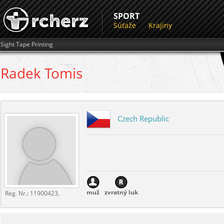
SPORT
Súťaže
Krajiny
Sight Tape Printing
Radek
Tomis
Czech Republic
muž
zvratný luk
Reg. Nr.:
11900423,