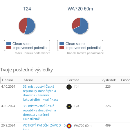
T24
WA720 60m
Clean score
Clean score
Improvement potential
Improvement potential
Radek Tomis's performance
Radek Tomis's performance
Tvoje posledné výsledky
Dátum
Meno
Formát
Výsledok
Emóc
4.10.2024
33. mistrovství České
226
T24
republiky dospělých a
dorostu v terénní
lukostřelbě - kvalifikace
4.10.2024
33. mistrovství České
226
T24
republiky dospělých a
dorostu v terénní
lukostřelbě
20.9.2024
VOTICKÝ PÁTEČNÍ ZÁVOD - 5.
499
WA720 60m
kolo