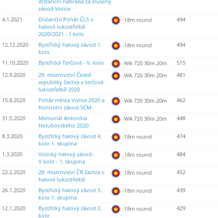
distanční náhrada za zrušený
závod Votice
4.1.2021
Distanční Pohár ČLS v
494
18m round
halové lukostřelbě
2020/2021 - 1.kolo
12.12.2020
Bystřický halový závod 1.
494
18m round
kolo
11.10.2020
Bystřická Terčová - V. kolo
515
WA 720 30m 20m
12.9.2020
29. mistrovství České
481
WA 720 30m 20m
republiky žactva v terčové
lukostřelbě 2020
15.8.2020
Pohár města Votice 2020 a
462
WA 720 30m 20m
Kontrolní závod SCM
31.5.2020
Memoriál Antonína
448
WA 720 30m 20m
Holubovského 2020
8.3.2020
Bystřický halový závod 4.
474
18m round
kolo 1. skupina
1.3.2020
Votický halový závod -
484
18m round
V.kolo - 1. skupina
22.2.2020
28. mistrovství ČR žactva v
452
18m round
halové lukostřelbě
26.1.2020
Bystřický halový závod 3.
439
18m round
kolo 1. skupina
12.1.2020
Bystřický halový závod 2.
429
18m round
kolo