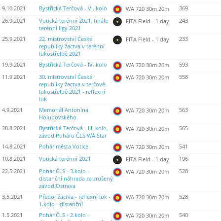
9.10.2021
Bystřická Terčová - VI. kolo
369
WA 720 30m 20m
26.9.2021
Votická terénní 2021, finále
243
FITA Field - 1 day
terénní ligy 2021
25.9.2021
22. mistrovství České
233
FITA Field - 1 day
republiky žactva v terénní
lukostřelbě 2021
19.9.2021
Bystřická Terčová - IV. kolo
593
WA 720 30m 20m
11.9.2021
30. mistrovství České
558
WA 720 30m 20m
republiky žactva v terčové
lukostřelbě 2021 - reflexní
luk
4.9.2021
Memoriál Antonína
563
WA 720 30m 20m
Holubovského
28.8.2021
Bystřická Terčová - III. kolo,
565
WA 720 30m 20m
závod Poháru ČLS WA Star
14.8.2021
Pohár města Votice
541
WA 720 30m 20m
10.8.2021
Votická terénní 2021
196
FITA Field - 1 day
22.5.2021
Pohár ČLS - 3.kolo -
528
WA 720 30m 20m
distanční náhrada za zrušený
závod Ostrava
3.5.2021
Přebor žactva - reflexní luk -
528
WA 720 30m 20m
1.kolo - distanční
1.5.2021
Pohár ČLS - 2.kolo -
540
WA 720 30m 20m