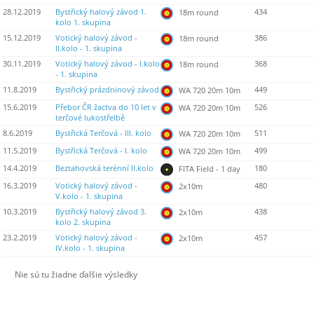
28.12.2019
Bystřický halový závod 1.
434
18m round
kolo 1. skupina
15.12.2019
Votický halový závod -
386
18m round
II.kolo - 1. skupina
30.11.2019
Votický halový závod - I.kolo
368
18m round
- 1. skupina
11.8.2019
Bystřický prázdninový závod
449
WA 720 20m 10m
15.6.2019
Přebor ČR žactva do 10 let v
526
WA 720 20m 10m
terčové lukostřelbě
8.6.2019
Bystřická Terčová - III. kolo
511
WA 720 20m 10m
11.5.2019
Bystřická Terčová - I. kolo
499
WA 720 20m 10m
14.4.2019
Beztahovská terénní II.kolo
180
FITA Field - 1 day
16.3.2019
Votický halový závod -
480
2x10m
V.kolo - 1. skupina
10.3.2019
Bystřický halový závod 3.
438
2x10m
kolo 2. skupina
23.2.2019
Votický halový závod -
457
2x10m
IV.kolo - 1. skupina
Nie sú tu žiadne ďalšie výsledky