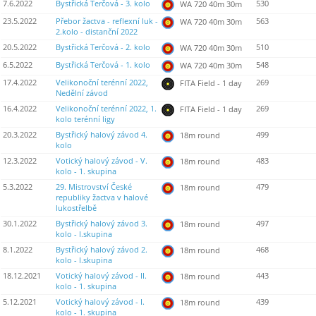
7.6.2022
Bystřická Terčová - 3. kolo
530
WA 720 40m 30m
23.5.2022
Přebor žactva - reflexní luk -
563
WA 720 40m 30m
2.kolo - distanční 2022
20.5.2022
Bystřická Terčová - 2. kolo
510
WA 720 40m 30m
6.5.2022
Bystřická Terčová - 1. kolo
548
WA 720 40m 30m
17.4.2022
Velikonoční terénní 2022,
269
FITA Field - 1 day
Nedělní závod
16.4.2022
Velikonoční terénní 2022, 1.
269
FITA Field - 1 day
kolo terénní ligy
20.3.2022
Bystřický halový závod 4.
499
18m round
kolo
12.3.2022
Votický halový závod - V.
483
18m round
kolo - 1. skupina
5.3.2022
29. Mistrovství České
479
18m round
republiky žactva v halové
lukostřelbě
30.1.2022
Bystřický halový závod 3.
497
18m round
kolo - I.skupina
8.1.2022
Bystřický halový závod 2.
468
18m round
kolo - I.skupina
18.12.2021
Votický halový závod - II.
443
18m round
kolo - 1. skupina
5.12.2021
Votický halový závod - I.
439
18m round
kolo - 1. skupina