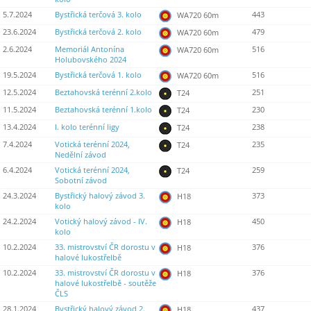
5.7.2024
Bystřická terčová 3. kolo
443
WA720 60m
23.6.2024
Bystřická terčová 2. kolo
479
WA720 60m
2.6.2024
Memoriál Antonína
516
WA720 60m
Holubovského 2024
19.5.2024
Bystřická terčová 1. kolo
516
WA720 60m
12.5.2024
Beztahovská terénní 2.kolo
251
T24
11.5.2024
Beztahovská terénní 1.kolo
230
T24
13.4.2024
I. kolo terénní ligy
238
T24
7.4.2024
Votická terénní 2024,
235
T24
Nedělní závod
6.4.2024
Votická terénní 2024,
259
T24
Sobotní závod
24.3.2024
Bystřický halový závod 3.
373
H18
kolo
24.2.2024
Votický halový závod - IV.
450
H18
kolo
10.2.2024
33. mistrovství ČR dorostu v
376
H18
halové lukostřelbě
10.2.2024
33. mistrovství ČR dorostu v
376
H18
halové lukostřelbě - soutěže
ČLS
28.1.2024
Bystřický halový závod 2.
437
H18