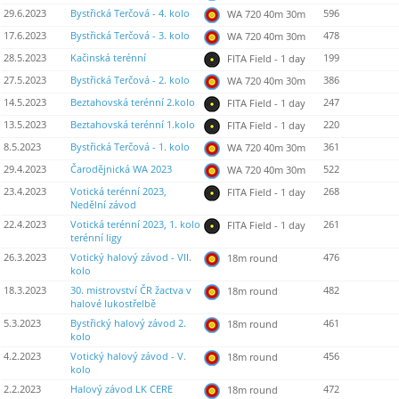
29.6.2023
Bystřická Terčová - 4. kolo
596
WA 720 40m 30m
17.6.2023
Bystřická Terčová - 3. kolo
478
WA 720 40m 30m
28.5.2023
Kačinská terénní
199
FITA Field - 1 day
27.5.2023
Bystřická Terčová - 2. kolo
386
WA 720 40m 30m
14.5.2023
Beztahovská terénní 2.kolo
247
FITA Field - 1 day
13.5.2023
Beztahovská terénní 1.kolo
220
FITA Field - 1 day
8.5.2023
Bystřická Terčová - 1. kolo
361
WA 720 40m 30m
29.4.2023
Čarodějnická WA 2023
522
WA 720 40m 30m
23.4.2023
Votická terénní 2023,
268
FITA Field - 1 day
Nedělní závod
22.4.2023
Votická terénní 2023, 1. kolo
261
FITA Field - 1 day
terénní ligy
26.3.2023
Votický halový závod - VII.
476
18m round
kolo
18.3.2023
30. mistrovství ČR žactva v
482
18m round
halové lukostřelbě
5.3.2023
Bystřický halový závod 2.
461
18m round
kolo
4.2.2023
Votický halový závod - V.
456
18m round
kolo
2.2.2023
Halový závod LK CERE
472
18m round