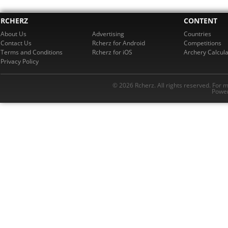
RCHERZ
CONTENT
About Us
Advertising
Countries
Contact Us
Rcherz for Android
Competitions
Terms and Conditions
Rcherz for iOS
Archery Calcula
Privacy Policy
© 2026 Rcherz. All rights reserved. For 
Power