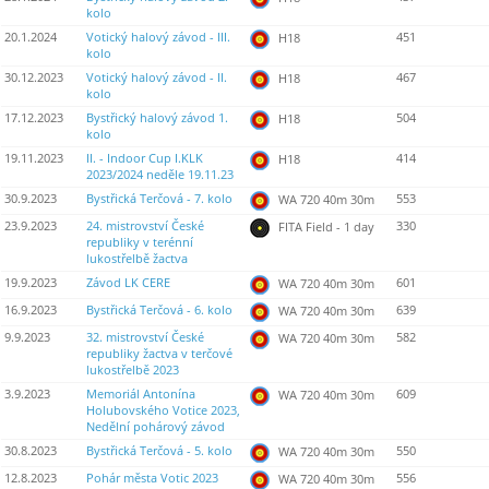
kolo
20.1.2024
Votický halový závod - III.
451
H18
kolo
30.12.2023
Votický halový závod - II.
467
H18
kolo
17.12.2023
Bystřický halový závod 1.
504
H18
kolo
19.11.2023
II. - Indoor Cup I.KLK
414
H18
2023/2024 neděle 19.11.23
30.9.2023
Bystřická Terčová - 7. kolo
553
WA 720 40m 30m
23.9.2023
24. mistrovství České
330
FITA Field - 1 day
republiky v terénní
lukostřelbě žactva
19.9.2023
Závod LK CERE
601
WA 720 40m 30m
16.9.2023
Bystřická Terčová - 6. kolo
639
WA 720 40m 30m
9.9.2023
32. mistrovství České
582
WA 720 40m 30m
republiky žactva v terčové
lukostřelbě 2023
3.9.2023
Memoriál Antonína
609
WA 720 40m 30m
Holubovského Votice 2023,
Nedělní pohárový závod
30.8.2023
Bystřická Terčová - 5. kolo
550
WA 720 40m 30m
12.8.2023
Pohár města Votic 2023
556
WA 720 40m 30m