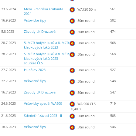
23.6.2024
Mem. Františka Fruhaufa
561
WA720 50m
2024
16.9.2023
Vršovické šípy
502
50m round
5.8.2023
Závody LK Druztová
474
50m round
28.7.2023
5. MČR holých luků a 8. MČR
568
50m round
kladkových luků 2023
28.7.2023
5. MČR holých luků a 8. MČR
568
50m round
kladkových luků 2023 -
soutěže ČLS
27.7.2023
Hubálov 2023
527
50m round
22.7.2023
Vršovické šípy
548
50m round
16.7.2023
Závody LK Druztová
547
50m round
24.6.2023
Vršovický speciál WA900
719
WA 900 CLS
50,40,30
21.6.2023
Středeční závod 2023 - II
503
50m round
18.6.2023
Vršovické šípy
546
50m round