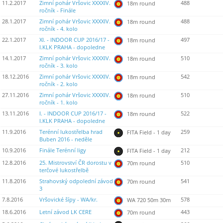
11.2.2017
Zimní pohár Vršovic XXXXIV.
488
18m round
ročník - Finále
28.1.2017
Zimní pohár Vršovic XXXXIV.
488
18m round
ročník - 4. kolo
22.1.2017
XI. - INDOOR CUP 2016/17 -
497
18m round
I.KLK PRAHA - dopoledne
14.1.2017
Zimní pohár Vršovic XXXXIV.
510
18m round
ročník - 3. kolo
18.12.2016
Zimní pohár Vršovic XXXXIV.
542
18m round
ročník - 2. kolo
27.11.2016
Zimní pohár Vršovic XXXXIV.
510
18m round
ročník - 1. kolo
13.11.2016
I. - INDOOR CUP 2016/17 -
522
18m round
I.KLK PRAHA - dopoledne
11.9.2016
Terénní lukostřelba hrad
259
FITA Field - 1 day
Buben 2016 - neděle
10.9.2016
Finále Terénní ligy
212
FITA Field - 1 day
12.8.2016
25. Mistrovství ČR dorostu v
510
70m round
terčové lukostřelbě
11.8.2016
Strahovský odpolední závod
541
70m round
3
7.8.2016
Vršovické šípy - WA/kr.
578
WA 720 50m 30m
18.6.2016
Letní závod LK CERE
443
70m round