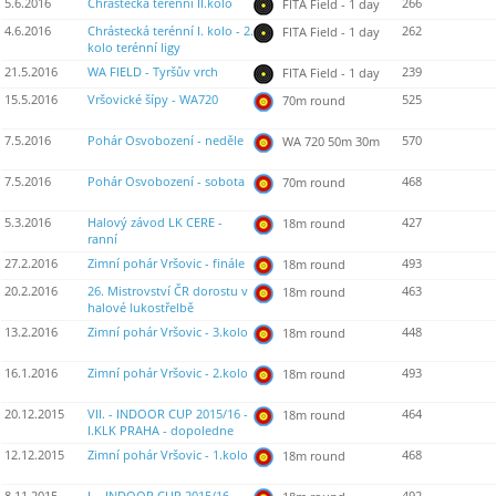
5.6.2016
Chrástecká terénní II.kolo
266
FITA Field - 1 day
4.6.2016
Chrástecká terénní I. kolo - 2.
262
FITA Field - 1 day
kolo terénní ligy
21.5.2016
WA FIELD - Tyršův vrch
239
FITA Field - 1 day
15.5.2016
Vršovické šípy - WA720
525
70m round
7.5.2016
Pohár Osvobození - neděle
570
WA 720 50m 30m
7.5.2016
Pohár Osvobození - sobota
468
70m round
5.3.2016
Halový závod LK CERE -
427
18m round
ranní
27.2.2016
Zimní pohár Vršovic - finále
493
18m round
20.2.2016
26. Mistrovství ČR dorostu v
463
18m round
halové lukostřelbě
13.2.2016
Zimní pohár Vršovic - 3.kolo
448
18m round
16.1.2016
Zimní pohár Vršovic - 2.kolo
493
18m round
20.12.2015
VII. - INDOOR CUP 2015/16 -
464
18m round
I.KLK PRAHA - dopoledne
12.12.2015
Zimní pohár Vršovic - 1.kolo
468
18m round