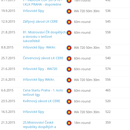
8.11.2015
I. - INDOOR CUP 2015/16 -
492
18m round
I.KLK PRAHA - dopoledne
19.9.2015
Vršovické šípy
536
WA 720 50m 30m
12.9.2015
Zářijový závod LK CERE
545
60m round
21.8.2015
81. Mistrovství ČR dospělých
558
60m round
a dorostu v terčové
lukostřelbě
8.8.2015
Vršovické šípy- WA/kr.
525
WA 720 50m 30m
25.7.2015
Červencový závod LK CERE
540
60m round
21.6.2015
Vršovické šípy - WA720
574
60m round
21.6.2015
Vršovické šípy WA/kr.
556
WA 720 50m 30m
6.6.2015
Cena Startu Praha - 1. kolo
465
60m round
terčové ligy
23.5.2015
Květnový závod LK CERE
520
60m round
16.5.2015
Vršovické šípy
522
WA 720 50m 30m
21.3.2015
25.Mistrovství České
359
18m round
republiky dospělých a