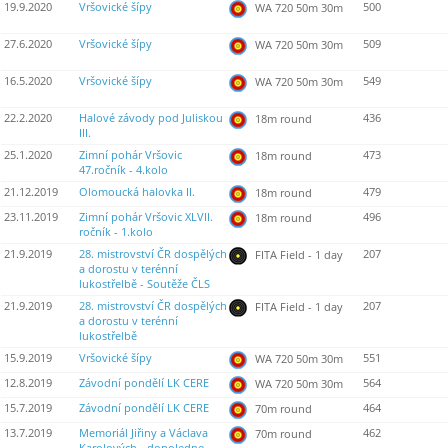
19.9.2020
Vršovické šípy
500
WA 720 50m 30m
27.6.2020
Vršovické šípy
509
WA 720 50m 30m
16.5.2020
Vršovické šípy
549
WA 720 50m 30m
22.2.2020
Halové závody pod Juliskou
436
18m round
III.
25.1.2020
Zimní pohár Vršovic
473
18m round
47.ročník - 4.kolo
21.12.2019
Olomoucká halovka II.
479
18m round
23.11.2019
Zimní pohár Vršovic XLVII.
496
18m round
ročník - 1.kolo
21.9.2019
28. mistrovství ČR dospělých
207
FITA Field - 1 day
a dorostu v terénní
lukostřelbě - Soutěže ČLS
21.9.2019
28. mistrovství ČR dospělých
207
FITA Field - 1 day
a dorostu v terénní
lukostřelbě
15.9.2019
Vršovické šípy
551
WA 720 50m 30m
12.8.2019
Závodní pondělí LK CERE
564
WA 720 50m 30m
15.7.2019
Závodní pondělí LK CERE
464
70m round
13.7.2019
Memoriál Jiřiny a Václava
462
70m round