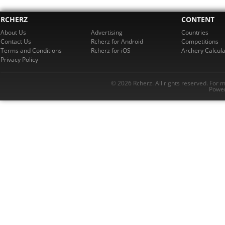
RCHERZ
CONTENT
About Us
Advertising
Countries
Contact Us
Rcherz for Android
Competitions
Terms and Conditions
Rcherz for iOS
Archery Calcula
Privacy Policy
© 2026 Rcherz. All rights reserved. For 
Power