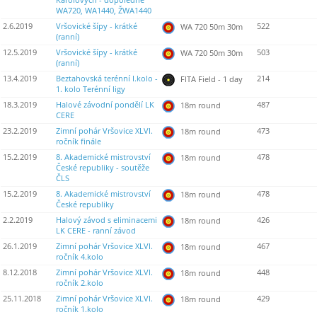
Karolových - dopoledne
WA720, WA1440, ŽWA1440
2.6.2019
Vršovické šípy - krátké
522
WA 720 50m 30m
(ranní)
12.5.2019
Vršovické šípy - krátké
503
WA 720 50m 30m
(ranní)
13.4.2019
Beztahovská terénní I.kolo -
214
FITA Field - 1 day
1. kolo Terénní ligy
18.3.2019
Halové závodní pondělí LK
487
18m round
CERE
23.2.2019
Zimní pohár Vršovice XLVI.
473
18m round
ročník finále
15.2.2019
8. Akademické mistrovství
478
18m round
České republiky - soutěže
ČLS
15.2.2019
8. Akademické mistrovství
478
18m round
České republiky
2.2.2019
Halový závod s eliminacemi
426
18m round
LK CERE - ranní závod
26.1.2019
Zimní pohár Vršovice XLVI.
467
18m round
ročník 4.kolo
8.12.2018
Zimní pohár Vršovice XLVI.
448
18m round
ročník 2.kolo
25.11.2018
Zimní pohár Vršovice XLVI.
429
18m round
ročník 1.kolo