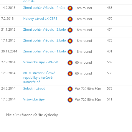
dorostu
14.2.2015
Zimní pohár Vršovic - finále
468
18m round
7.2.2015
Halový závod LK CERE
470
18m round
31.1.2015
Zimní pohár Vršovic - 3.kolo
474
18m round
17.1.2015
Zimní pohár Vršovic - 2.kolo
473
18m round
30.11.2014
Zimní pohár Vršovic - 1.kolo
431
18m round
27.9.2014
Vršovické šípy - WA720
569
60m round
12.9.2014
80. Mistrovství České
556
60m round
republiky v terčové
lukostřelbě
24.5.2014
Sobotní závod
575
WA 720 50m 30m
17.5.2014
Vršovické šípy
511
WA 720 50m 30m
Nie sú tu žiadne ďalšie výsledky