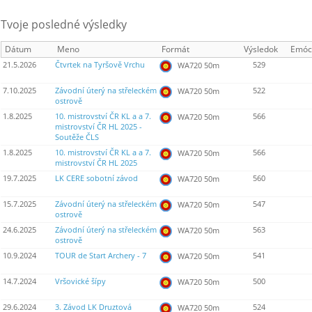
Tvoje posledné výsledky
Dátum
Meno
Formát
Výsledok
Emóc
21.5.2026
Čtvrtek na Tyršově Vrchu
529
WA720 50m
7.10.2025
Závodní úterý na střeleckém
522
WA720 50m
ostrově
1.8.2025
10. mistrovství ČR KL a a 7.
566
WA720 50m
mistrovství ČR HL 2025 -
Soutěže ČLS
1.8.2025
10. mistrovství ČR KL a a 7.
566
WA720 50m
mistrovství ČR HL 2025
19.7.2025
LK CERE sobotní závod
560
WA720 50m
15.7.2025
Závodní úterý na střeleckém
547
WA720 50m
ostrově
24.6.2025
Závodní úterý na střeleckém
563
WA720 50m
ostrově
10.9.2024
TOUR de Start Archery - 7
541
WA720 50m
14.7.2024
Vršovické šípy
500
WA720 50m
29.6.2024
3. Závod LK Druztová
524
WA720 50m