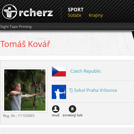
SPORT
Súťaže
Krajiny
Sight Tape Printing
Tomáš
Kovář
Czech Republic
TJ Sokol Praha Vršovice
muž
zvratný luk
Reg. Nr.:
11103065