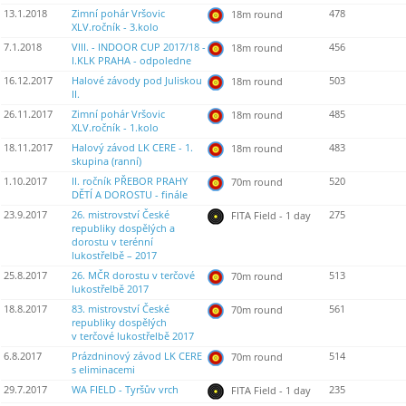
13.1.2018
Zimní pohár Vršovic
478
18m round
XLV.ročník - 3.kolo
7.1.2018
VIII. - INDOOR CUP 2017/18 -
456
18m round
I.KLK PRAHA - odpoledne
16.12.2017
Halové závody pod Juliskou
503
18m round
II.
26.11.2017
Zimní pohár Vršovic
485
18m round
XLV.ročník - 1.kolo
18.11.2017
Halový závod LK CERE - 1.
483
18m round
skupina (ranní)
1.10.2017
II. ročník PŘEBOR PRAHY
520
70m round
DĚTÍ A DOROSTU - finále
23.9.2017
26. mistrovství České
275
FITA Field - 1 day
republiky dospělých a
dorostu v terénní
lukostřelbě – 2017
25.8.2017
26. MČR dorostu v terčové
513
70m round
lukostřelbě 2017
18.8.2017
83. mistrovství České
561
70m round
republiky dospělých
v terčové lukostřelbě 2017
6.8.2017
Prázdninový závod LK CERE
514
70m round
s eliminacemi
29.7.2017
WA FIELD - Tyršův vrch
235
FITA Field - 1 day