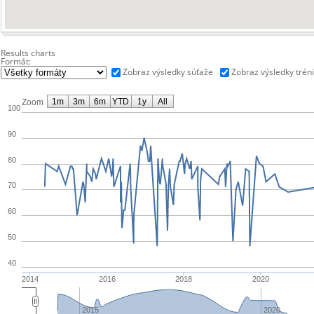
Results charts
Formát:
Zobraz výsledky súťaže
Zobraz výsledky trén
1m
3m
6m
YTD
1y
All
Zoom
100
90
80
70
60
50
40
2014
2016
2018
2020
2015
2020