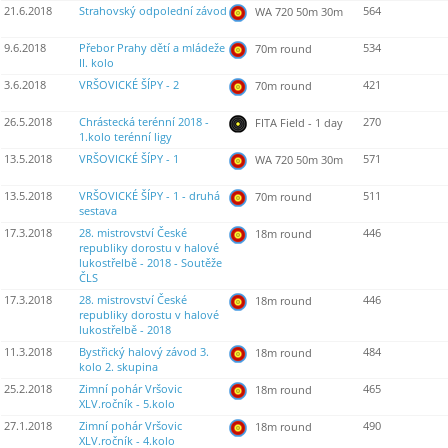
21.6.2018
Strahovský odpolední závod
564
WA 720 50m 30m
9.6.2018
Přebor Prahy dětí a mládeže
534
70m round
II. kolo
3.6.2018
VRŠOVICKÉ ŠÍPY - 2
421
70m round
26.5.2018
Chrástecká terénní 2018 -
270
FITA Field - 1 day
1.kolo terénní ligy
13.5.2018
VRŠOVICKÉ ŠÍPY - 1
571
WA 720 50m 30m
13.5.2018
VRŠOVICKÉ ŠÍPY - 1 - druhá
511
70m round
sestava
17.3.2018
28. mistrovství České
446
18m round
republiky dorostu v halové
lukostřelbě - 2018 - Soutěže
ČLS
17.3.2018
28. mistrovství České
446
18m round
republiky dorostu v halové
lukostřelbě - 2018
11.3.2018
Bystřický halový závod 3.
484
18m round
kolo 2. skupina
25.2.2018
Zimní pohár Vršovic
465
18m round
XLV.ročník - 5.kolo
27.1.2018
Zimní pohár Vršovic
490
18m round
XLV.ročník - 4.kolo