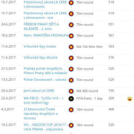
15.7.2017
Prázdninový závod LK CERE
518
70m round
s eliminacemi
15.7.2017
Prázdninový závod LK CERE
518
70m round
s eliminacemi - test
24.6.2017
PŘEBOR PRAHY DĚTÍ A
551
70m round
MLÁDEŽE - 2. kolo
18.6.2017
Mem. FRANTIŠKA FRÜHAUFA
561
70m round
11.6.2017
Vršovické šípy kratke
593
WA 720 50m 30m
11.6.2017
Vršovické šípy dlouhe
576
70m round
21.5.2017
Pražský pohár dospělých,
520
70m round
Přebor Prahy dětí a mládeže
13.5.2017
Pohár Osvobození - sobota
529
70m round
29.4.2017
Jarní závod LK CERE
735
WA 900 round
22.4.2017
WA FIELD - Tyršův vrch - I.
209
FITA Field - 1 day
kolo terénní ligy
4.3.2017
27.Mistrovství České
468
18m round
republiky dospělých a
dorostu
19.2.2017
XVI. - INDOOR CUP 2016/17 -
520
18m round
I.KLK PRAHA - odpoledne