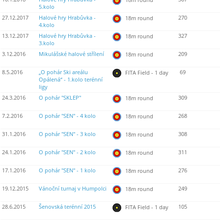
5.kolo
27.12.2017
Halové hry Hrabůvka -
270
18m round
4.kolo
13.12.2017
Halové hry Hrabůvka -
327
18m round
3.kolo
3.12.2016
Mikulášské halové střílení
209
18m round
8.5.2016
„O pohár Ski areálu
69
FITA Field - 1 day
Opálená“ - 1.kolo terénní
ligy
24.3.2016
O pohár "SKLEP"
309
18m round
7.2.2016
O pohár "SEN" - 4 kolo
268
18m round
31.1.2016
O pohár "SEN" - 3 kolo
308
18m round
24.1.2016
O pohár "SEN" - 2 kolo
311
18m round
17.1.2016
O pohár "SEN" - 1 kolo
276
18m round
19.12.2015
Vánoční turnaj v Humpolci
249
18m round
28.6.2015
Šenovská terénní 2015
105
FITA Field - 1 day