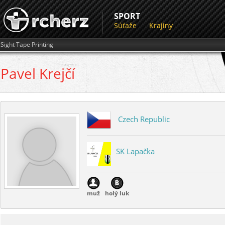
SPORT
Súťaže
Krajiny
Sight Tape Printing
Pavel
Krejčí
Czech Republic
SK Lapačka
muž
holý luk