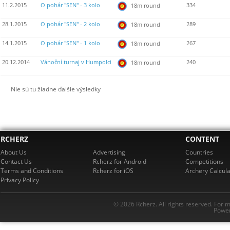
11.2.2015
O pohár "SEN" - 3 kolo
334
18m round
28.1.2015
O pohár "SEN" - 2 kolo
289
18m round
14.1.2015
O pohár "SEN" - 1 kolo
267
18m round
20.12.2014
Vánoční turnaj v Humpolci
240
18m round
Nie sú tu žiadne ďalšie výsledky
RCHERZ
CONTENT
About Us
Advertising
Countries
Contact Us
Rcherz for Android
Competitions
Terms and Conditions
Rcherz for iOS
Archery Calcula
Privacy Policy
© 2026 Rcherz. All rights reserved. For 
Power