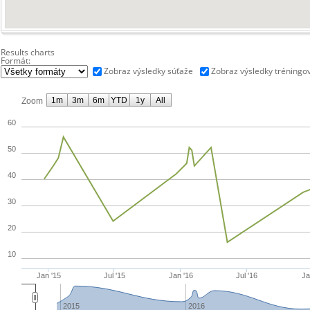
Results charts
Formát:
Zobraz výsledky súťaže
Zobraz výsledky tréningo
1m
3m
6m
YTD
1y
All
Zoom
60
50
40
30
20
10
Jan '15
Jul '15
Jan '16
Jul '16
Ja
2015
2016