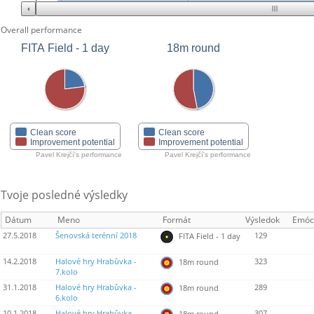
Overall performance
FITA Field - 1 day
18m round
Clean score
Clean score
Improvement potential
Improvement potential
Pavel Krejčí's performance
Pavel Krejčí's performance
Tvoje posledné výsledky
Dátum
Meno
Formát
Výsledok
Emóc
27.5.2018
Šenovská terénní 2018
129
FITA Field - 1 day
14.2.2018
Halové hry Hrabůvka -
323
18m round
7.kolo
31.1.2018
Halové hry Hrabůvka -
289
18m round
6.kolo
10.1.2018
Halové hry Hrabůvka -
307
18m round