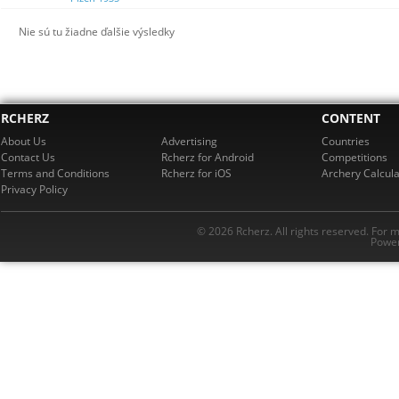
Nie sú tu žiadne ďalšie výsledky
RCHERZ
CONTENT
About Us
Advertising
Countries
Contact Us
Rcherz for Android
Competitions
Terms and Conditions
Rcherz for iOS
Archery Calcula
Privacy Policy
© 2026 Rcherz. All rights reserved. For 
Power