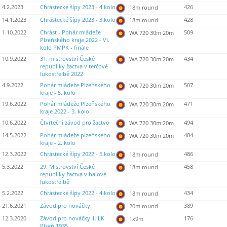
4.2.2023
Chrástecké šípy 2023 - 4.kolo
426
18m round
14.1.2023
Chrástecké šípy 2023 - 3.kolo
428
18m round
1.10.2022
Chrást - Pohár mládeže
509
WA 720 30m 20m
Plzeňského kraje 2022 - VI.
kolo PMPK - finále
10.9.2022
31. mistrovství České
434
WA 720 30m 20m
republiky žactva v terčové
lukostřelbě 2022
4.9.2022
Pohár mládeže Plzeňského
507
WA 720 30m 20m
kraje - 5. kolo
19.6.2022
Pohár mládeže Plzeňského
471
WA 720 30m 20m
kraje 2022 - 3. kolo
10.6.2022
Čtvrteční závod pro žactvo
494
WA 720 30m 20m
14.5.2022
Pohár mládeže plzeňského
484
WA 720 30m 20m
kraje - 2. kolo
12.3.2022
Chrástecké šípy 2022 - 5.kolo
486
18m round
5.3.2022
29. Mistrovství České
458
18m round
republiky žactva v halové
lukostřelbě
5.2.2022
Chrástecké šípy 2022 - 4.kolo
434
18m round
21.6.2021
Závod pro nováčky
389
20m round
12.3.2020
Závod pro nováčky 1. LK
176
1x9m
Plzeň 1935