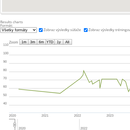
Results charts
Formát:
Zobraz výsledky súťaže
Zobraz výsledky tréningo
1m
3m
6m
YTD
1y
All
Zoom
110
100
90
80
70
60
50
40
2020
2021
2022
2023
2020
2022