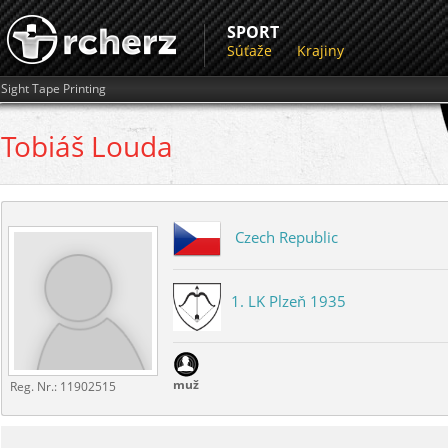
SPORT
Súťaže
Krajiny
Sight Tape Printing
Tobiáš
Louda
Czech Republic
1. LK Plzeň 1935
muž
Reg. Nr.:
11902515