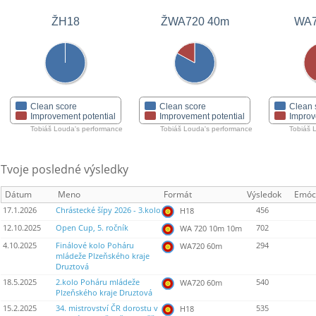
ŽH18
ŽWA720 40m
WA7
Clean score
Clean score
Clean 
Improvement potential
Improvement potential
Improv
Tobiáš Louda's performance
Tobiáš Louda's performance
Tobiáš 
Tvoje posledné výsledky
Dátum
Meno
Formát
Výsledok
Emóc
17.1.2026
Chrástecké šípy 2026 - 3.kolo
456
H18
12.10.2025
Open Cup, 5. ročník
702
WA 720 10m 10m
4.10.2025
Finálové kolo Poháru
294
WA720 60m
mládeže Plzeňského kraje
Druztová
18.5.2025
2.kolo Poháru mládeže
540
WA720 60m
Plzeňského kraje Druztová
15.2.2025
34. mistrovství ČR dorostu v
535
H18