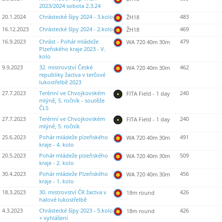
2023/2024 sobota 2.3.24
20.1.2024
Chrástecké šípy 2024 - 3.kolo
483
ŽH18
16.12.2023
Chrástecké šípy 2024 - 2.kolo
469
ŽH18
16.9.2023
Chrást - Pohár mládeže
479
WA 720 40m 30m
Plzeňského kraje 2023 - V.
kolo
9.9.2023
32. mistrovství České
462
WA 720 40m 30m
republiky žactva v terčové
lukostřelbě 2023
27.7.2023
Terénní ve Chvojkovském
240
FITA Field - 1 day
mlýně, 5. ročník - soutěže
ČLS
27.7.2023
Terénní ve Chvojkovském
240
FITA Field - 1 day
mlýně, 5. ročník
25.6.2023
Pohár mládeže plzeňského
491
WA 720 40m 30m
kraje - 4. kolo
20.5.2023
Pohár mládeže plzeňského
509
WA 720 40m 30m
kraje - 2. kolo
30.4.2023
Pohár mládeže Plzeňského
456
WA 720 40m 30m
kraje - 1. kolo
18.3.2023
30. mistrovství ČR žactva v
426
18m round
halové lukostřelbě
4.3.2023
Chrástecké šípy 2023 - 5.kolo
426
18m round
+ vyhlášení