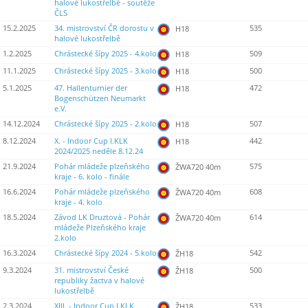
halové lukostřelbě - soutěže
ČLS
15.2.2025
34. mistrovství ČR dorostu v
535
H18
halové lukostřelbě
1.2.2025
Chrástecké šípy 2025 - 4.kolo
509
H18
11.1.2025
Chrástecké šípy 2025 - 3.kolo
500
H18
5.1.2025
47. Hallenturnier der
472
H18
Bogenschützen Neumarkt
e.V.
14.12.2024
Chrástecké šípy 2025 - 2.kolo
507
H18
8.12.2024
X. - Indoor Cup I.KLK
442
H18
2024/2025 neděle 8.12.24
21.9.2024
Pohár mládeže plzeňského
575
ŽWA720 40m
kraje - 6. kolo - finále
16.6.2024
Pohár mládeže plzeňského
608
ŽWA720 40m
kraje - 4. kolo
18.5.2024
Závod LK Druztová - Pohár
614
ŽWA720 40m
mládeže Plzeňského kraje
2.kolo
16.3.2024
Chrástecké šípy 2024 - 5.kolo
542
ŽH18
9.3.2024
31. mistrovství České
500
ŽH18
republiky žactva v halové
lukostřelbě
2.3.2024
XIII. - Indoor Cup I.KLK
533
ŽH18