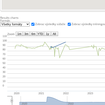
Results charts
Formát:
Zobraz výsledky súťaže
Zobraz výsledky tréningo
1m
3m
6m
YTD
1y
All
Zoom
110
100
90
80
70
60
50
40
30
20
10
0
2020
2021
2022
2023
2020
2022