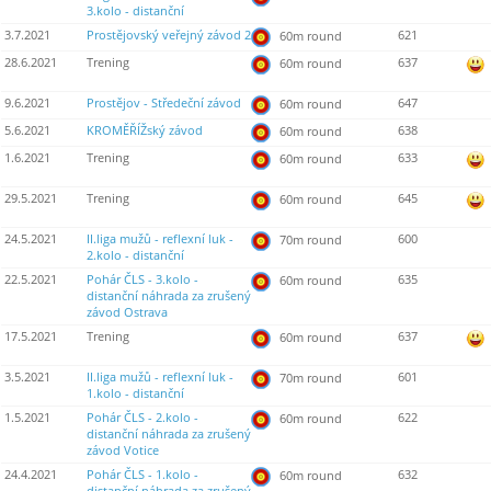
3.kolo - distanční
3.7.2021
Prostějovský veřejný závod 2
621
60m round
28.6.2021
Trening
637
60m round
9.6.2021
Prostějov - Středeční závod
647
60m round
5.6.2021
KROMĚŘÍŽský závod
638
60m round
1.6.2021
Trening
633
60m round
29.5.2021
Trening
645
60m round
24.5.2021
II.liga mužů - reflexní luk -
600
70m round
2.kolo - distanční
22.5.2021
Pohár ČLS - 3.kolo -
635
60m round
distanční náhrada za zrušený
závod Ostrava
17.5.2021
Trening
637
60m round
3.5.2021
II.liga mužů - reflexní luk -
601
70m round
1.kolo - distanční
1.5.2021
Pohár ČLS - 2.kolo -
622
60m round
distanční náhrada za zrušený
závod Votice
24.4.2021
Pohár ČLS - 1.kolo -
632
60m round