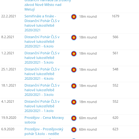
distanční náhrada za zrušený
závod Nové Město nad
Metují
22.2.2021
Semifinále a finále -
1679
18m round
Distanční Pohár ČLS v
halové lukostřelbě
2020/2021
8.2.2021
Distanční Pohár ČLS v
566
18m round
halové lukostřelbě
2020/2021 - 6.kolo
1.2.2021
Distanční Pohár ČLS v
561
18m round
halové lukostřelbě
2020/2021 - 5.kolo
25.1.2021
Distanční Pohár ČLS v
548
18m round
halové lukostřelbě
2020/2021 - 4.kolo
18.1.2021
Distanční Pohár ČLS v
552
18m round
halové lukostřelbě
2020/2021 - 3.kolo
4.1.2021
Distanční Pohár ČLS v
552
18m round
halové lukostřelbě
2020/2021 - 1.kolo
19.9.2020
Prostějov - Cena Moravy
620
60m round
sobota
6.9.2020
Prostějov - Prostějovský
623
60m round
pohár 5.kolo - neděle