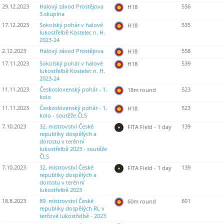
29.12.2023
Halový závod Prostějova
556
H18
3.skupina
17.12.2023
Sokolský pohár v halové
535
H18
lukostřelbě Kostelec n. H.
2023-24
2.12.2023
Halový závod Prostějova
558
H18
17.11.2023
Sokolský pohár v halové
539
H18
lukostřelbě Kostelec n. H.
2023-24
11.11.2023
Československý pohár - 1.
523
18m round
kolo
11.11.2023
Československý pohár - 1.
523
H18
kolo - soutěže ČLS
7.10.2023
32. mistrovství České
139
FITA Field - 1 day
republiky dospělých a
dorostu v terénní
lukostřelbě 2023 - soutěže
ČLS
7.10.2023
32. mistrovství České
139
FITA Field - 1 day
republiky dospělých a
dorostu v terénní
lukostřelbě 2023
18.8.2023
89. mistrovství České
601
60m round
republiky dospělých RL v
terčové lukostřelbě - 2023