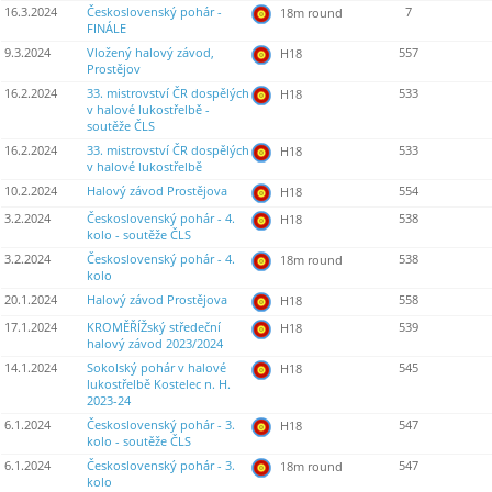
16.3.2024
Československý pohár -
7
18m round
FINÁLE
9.3.2024
Vložený halový závod,
557
H18
Prostějov
16.2.2024
33. mistrovství ČR dospělých
533
H18
v halové lukostřelbě -
soutěže ČLS
16.2.2024
33. mistrovství ČR dospělých
533
H18
v halové lukostřelbě
10.2.2024
Halový závod Prostějova
554
H18
3.2.2024
Československý pohár - 4.
538
H18
kolo - soutěže ČLS
3.2.2024
Československý pohár - 4.
538
18m round
kolo
20.1.2024
Halový závod Prostějova
558
H18
17.1.2024
KROMĚŘÍŽský středeční
539
H18
halový závod 2023/2024
14.1.2024
Sokolský pohár v halové
545
H18
lukostřelbě Kostelec n. H.
2023-24
6.1.2024
Československý pohár - 3.
547
H18
kolo - soutěže ČLS
6.1.2024
Československý pohár - 3.
547
18m round
kolo