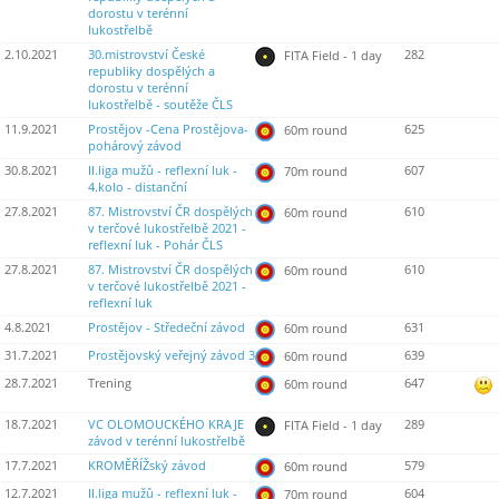
dorostu v terénní
lukostřelbě
2.10.2021
30.mistrovství České
282
FITA Field - 1 day
republiky dospělých a
dorostu v terénní
lukostřelbě - soutěže ČLS
11.9.2021
Prostějov -Cena Prostějova-
625
60m round
pohárový závod
30.8.2021
II.liga mužů - reflexní luk -
607
70m round
4.kolo - distanční
27.8.2021
87. Mistrovství ČR dospělých
610
60m round
v terčové lukostřelbě 2021 -
reflexní luk - Pohár ČLS
27.8.2021
87. Mistrovství ČR dospělých
610
60m round
v terčové lukostřelbě 2021 -
reflexní luk
4.8.2021
Prostějov - Středeční závod
631
60m round
31.7.2021
Prostějovský veřejný závod 3
639
60m round
28.7.2021
Trening
647
60m round
18.7.2021
VC OLOMOUCKÉHO KRAJE
289
FITA Field - 1 day
závod v terénní lukostřelbě
17.7.2021
KROMĚŘÍŽský závod
579
60m round
12.7.2021
II.liga mužů - reflexní luk -
604
70m round