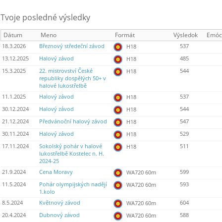
Tvoje posledné výsledky
Dátum
Meno
Formát
Výsledok
Emóc
18.3.2026
Březnový středeční závod
537
H18
13.12.2025
Halový závod
485
H18
15.3.2025
22. mistrovství České
544
H18
republiky dospělých 50+ v
halové lukostřelbě
11.1.2025
Halový závod
537
H18
30.12.2024
Halový závod
544
H18
21.12.2024
Předvánoční halový závod
547
H18
30.11.2024
Halový závod
529
H18
17.11.2024
Sokolský pohár v halové
511
H18
lukostřelbě Kostelec n. H.
2024-25
21.9.2024
Cena Moravy
599
WA720 60m
11.5.2024
Pohár olympijských nadějí
593
WA720 60m
1.kolo
8.5.2024
Květnový závod
604
WA720 60m
20.4.2024
Dubnový závod
588
WA720 60m