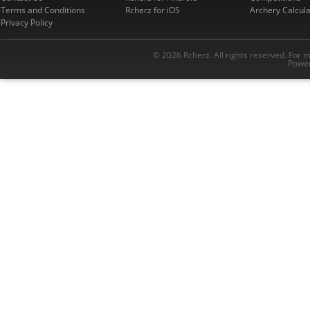
Terms and Conditions
Rcherz for iOS
Archery Calcula
Privacy Policy
© 2026 Rcherz. All rights reserved. For 
Power