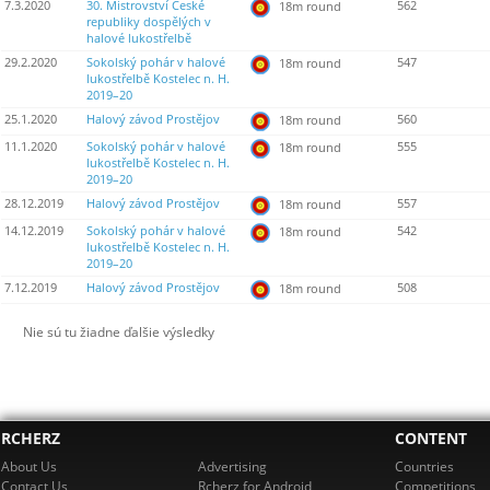
7.3.2020
30. Mistrovství České
562
18m round
republiky dospělých v
halové lukostřelbě
29.2.2020
Sokolský pohár v halové
547
18m round
lukostřelbě Kostelec n. H.
2019–20
25.1.2020
Halový závod Prostějov
560
18m round
11.1.2020
Sokolský pohár v halové
555
18m round
lukostřelbě Kostelec n. H.
2019–20
28.12.2019
Halový závod Prostějov
557
18m round
14.12.2019
Sokolský pohár v halové
542
18m round
lukostřelbě Kostelec n. H.
2019–20
7.12.2019
Halový závod Prostějov
508
18m round
Nie sú tu žiadne ďalšie výsledky
RCHERZ
CONTENT
About Us
Advertising
Countries
Contact Us
Rcherz for Android
Competitions