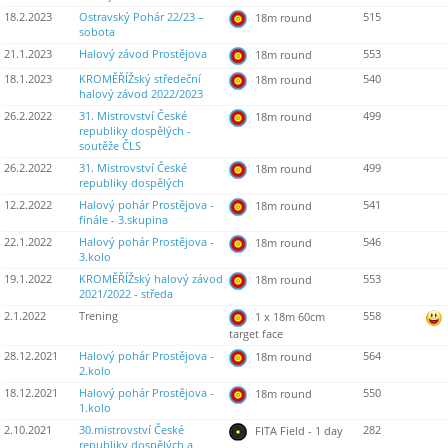
18.2.2023
Ostravský Pohár 22/23 –
515
18m round
sobota
21.1.2023
Halový závod Prostějova
553
18m round
18.1.2023
KROMĚŘÍŽský středeční
540
18m round
halový závod 2022/2023
26.2.2022
31. Mistrovství České
499
18m round
republiky dospělých -
soutěže ČLS
26.2.2022
31. Mistrovství České
499
18m round
republiky dospělých
12.2.2022
Halový pohár Prostějova -
541
18m round
finále - 3.skupina
22.1.2022
Halový pohár Prostějova -
546
18m round
3.kolo
19.1.2022
KROMĚŘÍŽský halový závod
553
18m round
2021/2022 - středa
2.1.2022
Trening
558
1 x 18m 60cm
target face
28.12.2021
Halový pohár Prostějova -
564
18m round
2.kolo
18.12.2021
Halový pohár Prostějova -
550
18m round
1.kolo
2.10.2021
30.mistrovství České
282
FITA Field - 1 day
republiky dospělých a