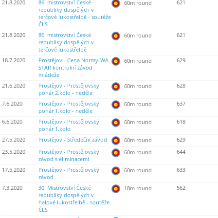
21.8.2020
86. mistrovství České
621
60m round
republiky dospělých v
terčové lukostřelbě - soutěže
ČLS
21.8.2020
86. mistrovství České
621
60m round
republiky dospělých v
terčové lukostřelbě
18.7.2020
Prostějov - Cena Normy-WA
629
60m round
STAR kontrolní závod
mládeže
21.6.2020
Prostějov - Prostějovský
628
60m round
pohár 2.kolo - neděle
7.6.2020
Prostějov - Prostějovský
637
60m round
pohár 1.kolo - neděle
6.6.2020
Prostějov - Prostějovský
618
60m round
pohár 1.kolo
27.5.2020
Prostějov - Středeční závod
629
60m round
23.5.2020
Prostějov - Prostějovský
644
60m round
závod s eliminacemi
17.5.2020
Prostějov - Prostějovský
633
60m round
závod
7.3.2020
30. Mistrovství České
562
18m round
republiky dospělých v
halové lukostřelbě - soutěže
ČLS