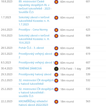
18.8.2023
89. mistrovství České
601
60m round
republiky dospělých RL v
terčové lukostřelbě - 2023 -
Soutěže ČLS
1.7.2023
Sokolský závod v terčové
621
60m round
lukostřelbě Kostelec n. H.
1.7.2023
24.6.2023
Prostějov - Cena Normy
625
60m round
10.6.2023
Sokolský závod v terčové
604
60m round
lukostřelbě Kostelec n. H.
10.6.2023
28.5.2023
Pohár ČLS - 3. závod
586
60m round
20.5.2023
Prostějovský veřejný závod -
619
60m round
2
8.5.2023
Prostějovský veřejný závod 1
607
60m round
30.4.2023
TERÉNNÍ ZÁMECKÁ
298
FITA Field - 1 day
29.3.2023
Prostějovský halový závod
539
18m round
25.2.2023
32. mistrovství ČR dospělých
532
18m round
v halové lukostřelbě
25.2.2023
32. mistrovství ČR dospělých
532
18m round
v halové lukostřelbě -
soutěže ČLS
22.2.2023
KROMĚŘÍŽský středeční
563
18m round
halový závod 2022/2023