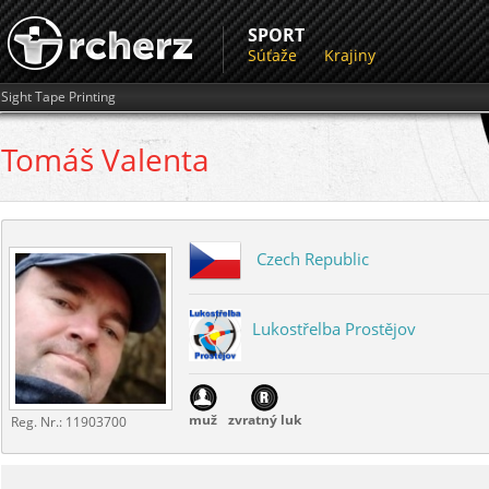
SPORT
Súťaže
Krajiny
Sight Tape Printing
Tomáš
Valenta
Czech Republic
Lukostřelba Prostějov
muž
zvratný luk
Reg. Nr.:
11903700